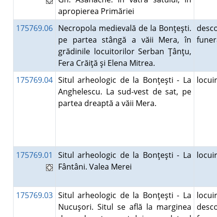
apropierea Primăriei
175769.06
Necropola medievală de la Bonţeşti.
desco
pe partea stângă a văii Mera, în
fune
grădinile locuitorilor Serban Ţânţu,
Fera Crăiţă şi Elena Mitrea.
175769.04
Situl arheologic de la Bonţeşti - La
locu
Anghelescu. La sud-vest de sat, pe
partea dreaptă a văii Mera.
175769.01
Situl arheologic de la Bonţeşti - La
locu
Fântâni. Valea Merei
175769.03
Situl arheologic de la Bonţeşti - La
locuir
Nucuşori. Situl se află la marginea
desco