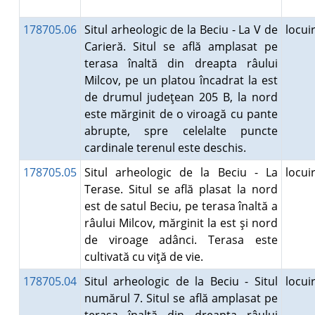
178705.06
Situl arheologic de la Beciu - La V de
locu
Carieră. Situl se află amplasat pe
terasa înaltă din dreapta râului
Milcov, pe un platou încadrat la est
de drumul judeţean 205 B, la nord
este mărginit de o viroagă cu pante
abrupte, spre celelalte puncte
cardinale terenul este deschis.
178705.05
Situl arheologic de la Beciu - La
locu
Terase. Situl se află plasat la nord
est de satul Beciu, pe terasa înaltă a
râului Milcov, mărginit la est şi nord
de viroage adânci. Terasa este
cultivată cu viţă de vie.
178705.04
Situl arheologic de la Beciu - Situl
locu
numărul 7. Situl se află amplasat pe