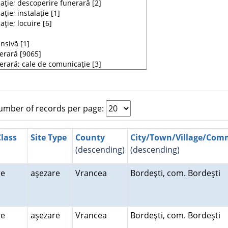
mber of records per page:
Class
Site Type
County
City/Town/Village/Co
(descending)
(descending)
ire
aşezare
Vrancea
Bordeşti, com. Bordeşti
ire
aşezare
Vrancea
Bordeşti, com. Bordeşti