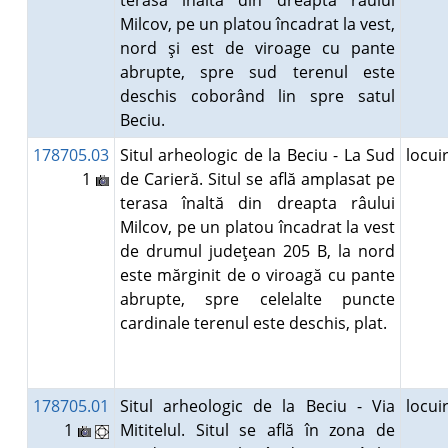
terasa înaltă din dreapta râului
Milcov, pe un platou încadrat la vest,
nord şi est de viroage cu pante
abrupte, spre sud terenul este
deschis coborând lin spre satul
Beciu.
178705.03
Situl arheologic de la Beciu - La Sud
locu
1
de Carieră. Situl se află amplasat pe
terasa înaltă din dreapta râului
Milcov, pe un platou încadrat la vest
de drumul judeţean 205 B, la nord
este mărginit de o viroagă cu pante
abrupte, spre celelalte puncte
cardinale terenul este deschis, plat.
178705.01
Situl arheologic de la Beciu - Via
locu
1
Mititelul. Situl se află în zona de