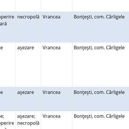
perire
necropolă
Vrancea
Bonţeşti, com. Cârligele
rară
ire
aşezare
Vrancea
Bonţeşti, com. Cârligele
ire
aşezare
Vrancea
Bonţeşti, com. Cârligele
e;
aşezare;
Vrancea
Bonţeşti, com. Cârligele
perire
necropolă