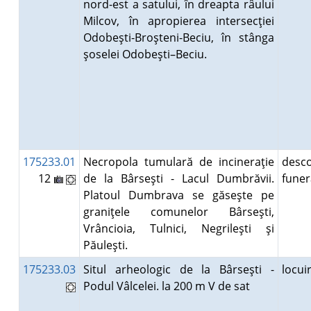
nord-est a satului, în dreapta râului
Milcov, în apropierea intersecţiei
Odobeşti-Broşteni-Beciu, în stânga
şoselei Odobeşti–Beciu.
175233.01
Necropola tumulară de incineraţie
desco
12
de la Bârseşti - Lacul Dumbrăvii.
fune
Platoul Dumbrava se găseşte pe
graniţele comunelor Bârseşti,
Vrâncioia, Tulnici, Negrileşti şi
Păuleşti.
175233.03
Situl arheologic de la Bârseşti -
locu
Podul Vâlcelei. la 200 m V de sat