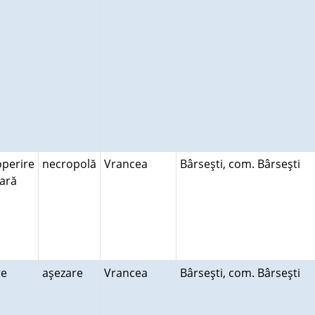
perire
necropolă
Vrancea
Bârseşti, com. Bârseşti
rară
ire
aşezare
Vrancea
Bârseşti, com. Bârseşti