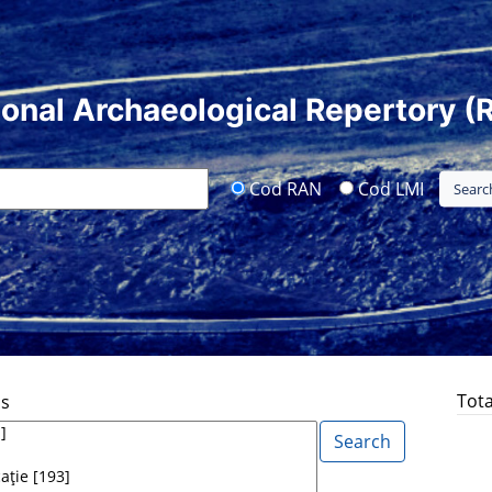
ional Archaeological Repertory (
Cod RAN
Cod LMI
Tota
ds