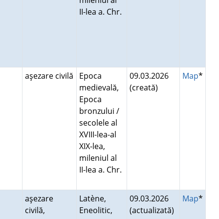
mileniul al
II-lea a. Chr.
aşezare civilă
Epoca
09.03.2026
Map
*
medievală,
(creată)
Epoca
bronzului /
secolele al
XVIII-lea-al
XIX-lea,
mileniul al
II-lea a. Chr.
aşezare
Latène,
09.03.2026
Map
*
civilă,
Eneolitic,
(actualizată)