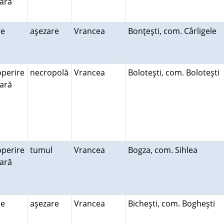
rară
ire
aşezare
Vrancea
Bonţeşti, com. Cârligele
perire
necropolă
Vrancea
Boloteşti, com. Boloteşti
rară
perire
tumul
Vrancea
Bogza, com. Sihlea
rară
ire
aşezare
Vrancea
Bicheşti, com. Bogheşti