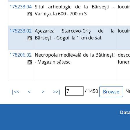
175233.04
Situl arheologic de la Bârseşti -
locu
Varniţa. la 600 - 700 m S
175233.02
Aşezarea Starcevo-Criş de la
locu
Bârseşti - Gogoi. la 1 km de sat
178206.02
Necropola medievală de la Bătineşti
desco
- Magazin sătesc
fune
/ 1450
Nu
|<<
<
>
>>|
Data