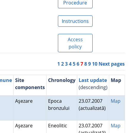
Procedure
Instructions
Access
policy
1
2
3
4
5
6
7
8
9
10
Next pages
mmune
Site
Chronology
Last update
Map
components
(descending)
Aşezare
Epoca
23.07.2007
Map
bronzului
(actualizată)
Aşezare
Eneolitic
23.07.2007
Map
(actualizată)