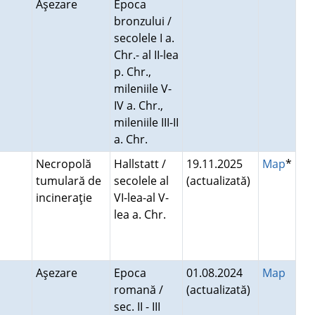
Aşezare
Epoca
bronzului /
secolele I a.
Chr.- al II-lea
p. Chr.,
mileniile V-
IV a. Chr.,
mileniile III-II
a. Chr.
Necropolă
Hallstatt /
19.11.2025
Map
*
tumulară de
secolele al
(actualizată)
incineraţie
VI-lea-al V-
lea a. Chr.
Aşezare
Epoca
01.08.2024
Map
romană /
(actualizată)
sec. II - III