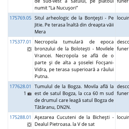
de sud-vest a satului, pe platoul
fune
numit “La Nucuşori”
175769.05
Situl arheologic de la Bonţeşti - Pe
locu
Jitie. Pe terasa înaltă din dreapta văii
Mera
175377.01
Necropola tumulară de epoca
desco
bronzului de la Boloteşti - Movilele
fune
Vrancei. Necropola se află de o
parte şi de alta a şoselei Focşani-
Vidra, pe terasa superioară a râului
Putna.
177628.01
Tumulul de la Bogza. Movila află la
desco
1
est de satul Bogza, la cca 60 m sud
fune
de drumul care leagă satul Bogza de
Tătăranu, DN2N.
175288.01
Aşezarea Cucuteni de la Bicheşti -
locu
Dealul Pietroasa. la V de sat