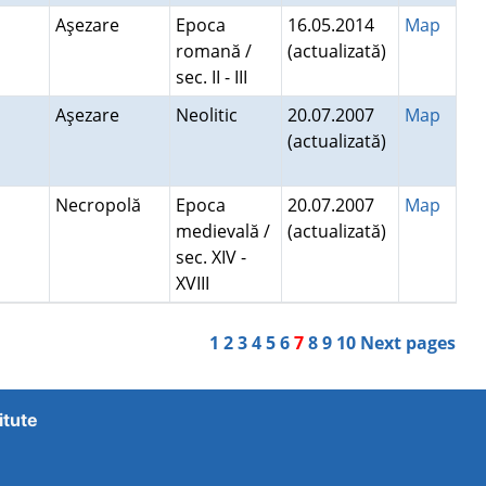
Aşezare
Epoca
16.05.2014
Map
romană /
(actualizată)
sec. II - III
Aşezare
Neolitic
20.07.2007
Map
(actualizată)
Necropolă
Epoca
20.07.2007
Map
medievală /
(actualizată)
sec. XIV -
XVIII
1
2
3
4
5
6
7
8
9
10
Next pages
itute