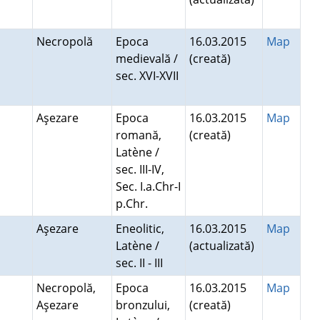
Necropolă
Epoca
16.03.2015
Map
medievală /
(creată)
sec. XVI-XVII
Aşezare
Epoca
16.03.2015
Map
romană,
(creată)
Latène /
sec. III-IV,
Sec. I.a.Chr-I
p.Chr.
Aşezare
Eneolitic,
16.03.2015
Map
Latène /
(actualizată)
sec. II - III
Necropolă,
Epoca
16.03.2015
Map
Aşezare
bronzului,
(creată)