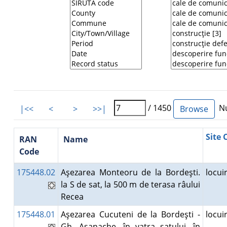
/ 1450
Nu
|<<
<
>
>>|
Site 
RAN
Name
Code
175448.02
Aşezarea Monteoru de la Bordeşti.
locu
la S de sat, la 500 m de terasa râului
Recea
175448.01
Aşezarea Cucuteni de la Bordeşti -
locu
Gh. Asanache. în vatra satului, în