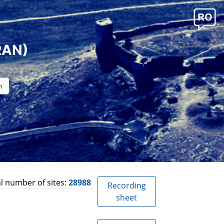
RAN)
l number of sites:
28988
Recording
sheet