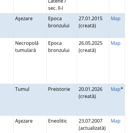
Latène /
sec. II-I
Aşezare
Epoca
27.01.2015
Map
bronzului
(creată)
Necropolă
Epoca
26.05.2025
Map
tumulară
bronzului
(creată)
Tumul
Preistorie
20.01.2026
Map
*
(creată)
Aşezare
Eneolitic
23.07.2007
Map
(actualizată)