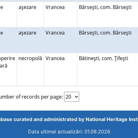
ire
aşezare
Vrancea
Bârseşti, com. Bârseşti
ire
aşezare
Vrancea
Bârseşti, com. Bârseşti
perire
necropolă
Vrancea
Bătineşti, com. Ţifeşti
rară
mber of records per page:
base curated and administrated by
National Heritage Inst
Data ultimei actualizări: 01.08.2026