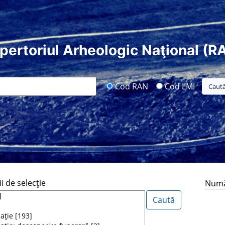
pertoriul Arheologic Naţional (R
Cod RAN
Cod LMI
i de selecţie
Număr