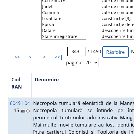
/ 1450
Nu
|<<
<
>
>>|
pagină:
Cod
Denumire
RAN
60491.04
Necropola tumulară elenistică de la Manga
15
Necropola tumulară se întinde pe înt
perimetrul teritoriului administrativ Manga
Mai multe movile tumulare au fost identifi
între cartierul Colonişti şi Topitoria de in