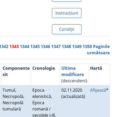
Instrucțiuni
Condiţii
1342
1343
1344
1345
1346
1347
1348
1349
1350
Paginile
următoare
Componente
Cronologie
Ultima
Hartă
sit
modificare
(descendent)
Tumul,
Epoca
02.11.2020
Afişează
*
Necropolă,
elenistică,
(actualizată)
Necropolă
Epoca
tumulară
romană /
secolele I-III,