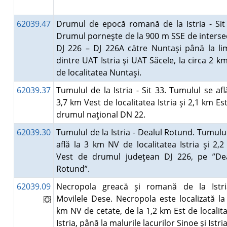
62039.47
Drumul de epocă romană de la Istria - Sit
Drumul porneşte de la 900 m SSE de interse
DJ 226 – DJ 226A către Nuntaşi până la li
dintre UAT Istria şi UAT Săcele, la circa 2 k
de localitatea Nuntaşi.
62039.37
Tumulul de la Istria - Sit 33. Tumulul se afl
3,7 km Vest de localitatea Istria şi 2,1 km Es
drumul naţional DN 22.
62039.30
Tumulul de la Istria - Dealul Rotund. Tumulu
află la 3 km NV de localitatea Istria şi 2,
Vest de drumul judeţean DJ 226, pe ”Dea
Rotund”.
62039.09
Necropola greacă şi romană de la Istri
Movilele Dese. Necropola este localizată la
km NV de cetate, de la 1,2 km Est de localit
Istria, până la malurile lacurilor Sinoe şi Istri