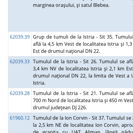
marginea oraşului, şi satul Blebea.
62039.39
Grup de tumuli de la Istria - Sit 35. Tumulu
află la 4,5 km Vest de localitatea Istria şi 1,
Est de drumul naţional DN 22.
62039.33
Tumulul de la Istria - Sit 26. Tumulul se afl
3,4 km NV de localitatea Istria şi 2,1 km Es
drumul naţional DN 22, la limita de Vest a
Istria.
62039.28
Tumulul de la Istria - Sit 21. Tumulul se afl
700 m Nord de localitatea Istria şi 450 m Ves
drumul judeţean DJ 226.
61960.12
Tumulul de la Ion Corvin - Sit 37. Tumulul se 
la 2,5 km NE de localitatea Ion Corvin, apr
de graniţa cu UAT Aliman, lângă pădu