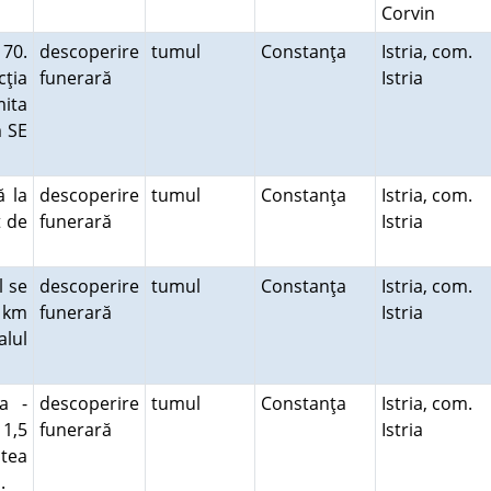
Corvin
 70.
descoperire
tumul
Constanţa
Istria, com.
cţia
funerară
Istria
mita
m SE
ă la
descoperire
tumul
Constanţa
Istria, com.
t de
funerară
Istria
l se
descoperire
tumul
Constanţa
Istria, com.
2 km
funerară
Istria
lul
a -
descoperire
tumul
Constanţa
Istria, com.
 1,5
funerară
Istria
atea
a.