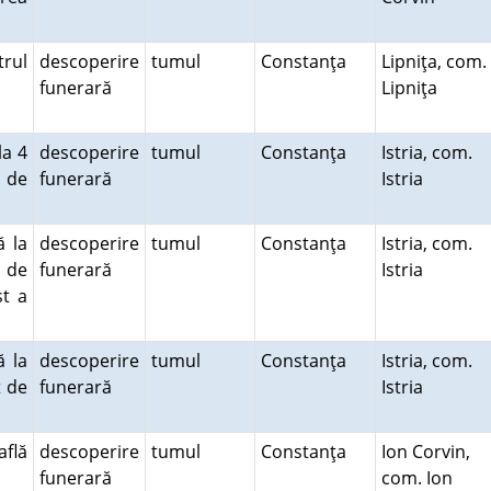
trul
descoperire
tumul
Constanţa
Lipniţa, com.
funerară
Lipniţa
la 4
descoperire
tumul
Constanţa
Istria, com.
t de
funerară
Istria
ă la
descoperire
tumul
Constanţa
Istria, com.
t de
funerară
Istria
st a
ă la
descoperire
tumul
Constanţa
Istria, com.
t de
funerară
Istria
află
descoperire
tumul
Constanţa
Ion Corvin,
funerară
com. Ion