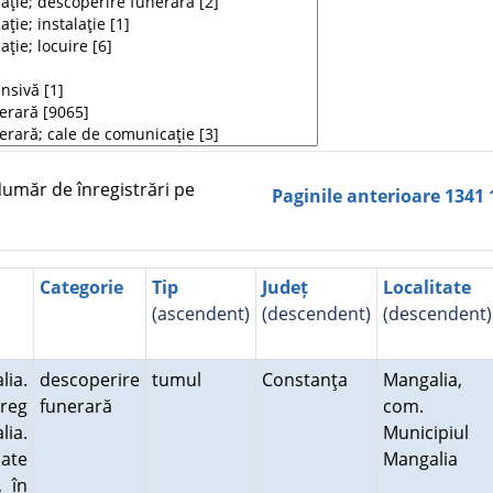
măr de înregistrări pe
Paginile anterioare
1341
Categorie
Tip
Județ
Localitate
(ascendent)
(descendent)
(descendent)
lia.
descoperire
tumul
Constanţa
Mangalia,
reg
funerară
com.
lia.
Municipiul
cate
Mangalia
, în