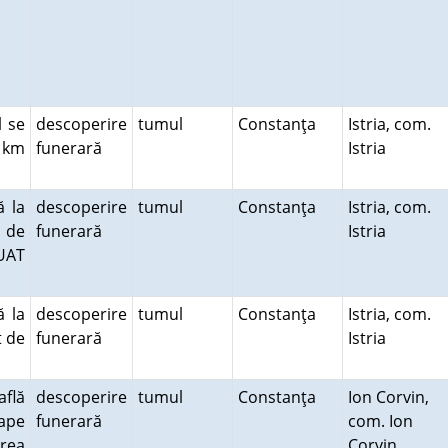
l se
descoperire
tumul
Constanţa
Istria, com.
3 km
funerară
Istria
ă la
descoperire
tumul
Constanţa
Istria, com.
t de
funerară
Istria
 UAT
ă la
descoperire
tumul
Constanţa
Istria, com.
t de
funerară
Istria
află
descoperire
tumul
Constanţa
Ion Corvin,
oape
funerară
com. Ion
rea
Corvin