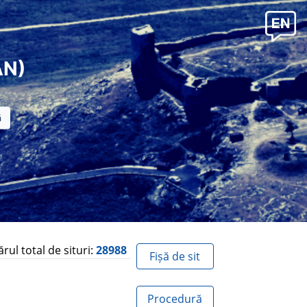
AN)
ul total de situri:
28988
Fișă de sit
Procedură