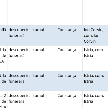
află
descoperire
tumul
Constanţa
Ion Corvin,
funerară
com. Ion
Corvin
ă la
descoperire
tumul
Constanţa
Istria, com.
t de
funerară
Istria
 UAT
ă la
descoperire
tumul
Constanţa
Istria, com.
t de
funerară
Istria
la 2
descoperire
tumul
Constanţa
Istria, com.
 de
funerară
Istria
d a