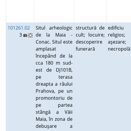
101261.02
Situl arheologic
structură de
edificiu
3
de la Maia -
cult; locuire;
religios;
Conac. Situl este
descoperire
aşezare;
amplasat
funerară
necropol
începând de la
cca 180 m sud-
est de DJ101B,
pe terasa
dreapta a râului
Prahova, pe un
promontoriu de
pe partea
stângă a Văii
Maia, în zona de
debuşare a