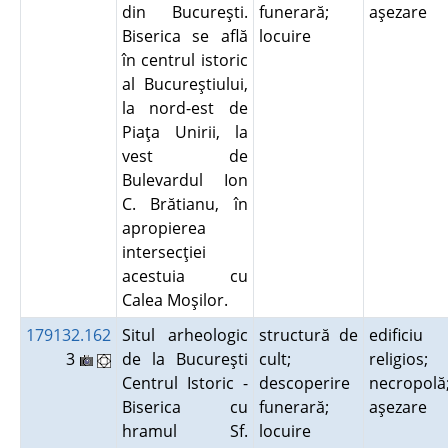
din Bucureşti.
funerară;
aşezare
Biserica se află
locuire
în centrul istoric
al Bucureştiului,
la nord-est de
Piaţa Unirii, la
vest de
Bulevardul Ion
C. Brătianu, în
apropierea
intersecţiei
acestuia cu
Calea Moşilor.
179132.162
Situl arheologic
structură de
edificiu
3
de la Bucureşti
cult;
religios;
Centrul Istoric -
descoperire
necropolă
Biserica cu
funerară;
aşezare
hramul Sf.
locuire