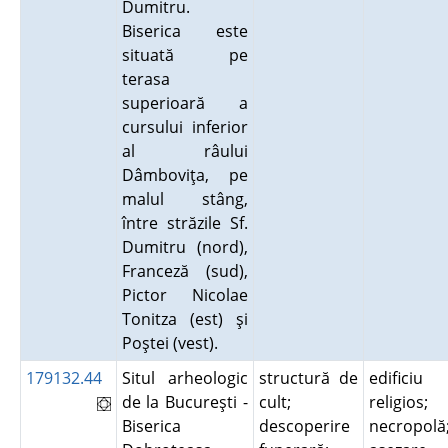
Dumitru.
Biserica este
situată pe
terasa
superioară a
cursului inferior
al râului
Dâmboviţa, pe
malul stâng,
între străzile Sf.
Dumitru (nord),
Franceză (sud),
Pictor Nicolae
Tonitza (est) şi
Poştei (vest).
179132.44
Situl arheologic
structură de
edificiu
de la Bucureşti -
cult;
religios;
Biserica
descoperire
necropolă