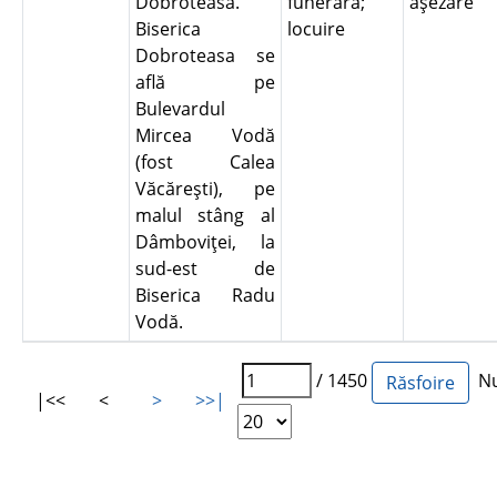
Dobroteasa.
funerară;
aşezare
Biserica
locuire
Dobroteasa se
află pe
Bulevardul
Mircea Vodă
(fost Calea
Văcăreşti), pe
malul stâng al
Dâmboviţei, la
sud-est de
Biserica Radu
Vodă.
/ 1450
Num
|<<
<
>
>>|