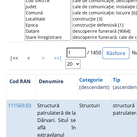
/ 1450
Num
|<<
<
>
>>|
Categorie
Tip
Cod RAN
Denumire
(descendent)
(ascenden
111569.03
Structură
Structuri
structură
patrulateră de la
patrulater
Dârvari. Situl se
află în
extravilanul