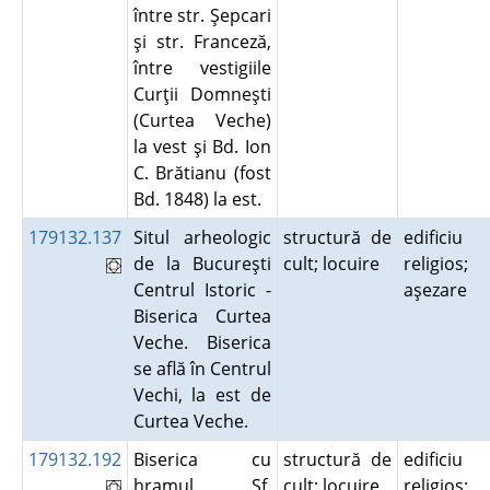
între str. Şepcari
şi str. Franceză,
între vestigiile
Curţii Domneşti
(Curtea Veche)
la vest şi Bd. Ion
C. Brătianu (fost
Bd. 1848) la est.
179132.137
Situl arheologic
structură de
edificiu
de la Bucureşti
cult; locuire
religios;
Centrul Istoric -
aşezare
Biserica Curtea
Veche. Biserica
se află în Centrul
Vechi, la est de
Curtea Veche.
179132.192
Biserica cu
structură de
edificiu
hramul Sf.
cult; locuire
religios;