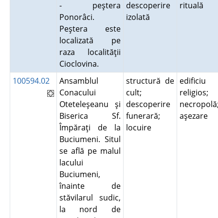
- peştera
descoperire
rituală
Ponorâci.
izolată
Peştera este
localizată pe
raza localităţii
Cioclovina.
100594.02
Ansamblul
structură de
edificiu
Conacului
cult;
religios;
Oteteleşeanu şi
descoperire
necropolă
Biserica Sf.
funerară;
aşezare
Împăraţi de la
locuire
Buciumeni. Situl
se află pe malul
lacului
Buciumeni,
înainte de
stăvilarul sudic,
la nord de