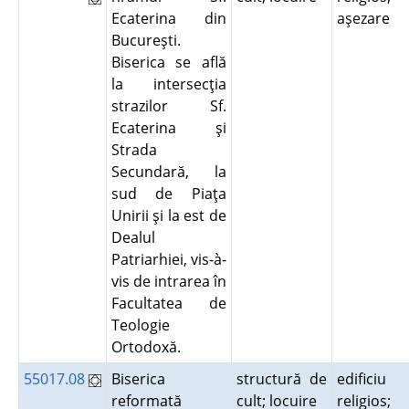
Ecaterina din
aşezare
Bucureşti.
Biserica se află
la intersecţia
strazilor Sf.
Ecaterina şi
Strada
Secundară, la
sud de Piaţa
Unirii şi la est de
Dealul
Patriarhiei, vis-à-
vis de intrarea în
Facultatea de
Teologie
Ortodoxă.
55017.08
Biserica
structură de
edificiu
reformată
cult; locuire
religios;