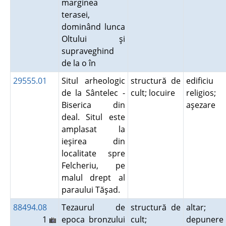
marginea
terasei,
dominând lunca
Oltului şi
supraveghind
de la o în
29555.01
Situl arheologic
structură de
edificiu
de la Sântelec -
cult; locuire
religios;
Biserica din
aşezare
deal. Situl este
amplasat la
ieşirea din
localitate spre
Felcheriu, pe
malul drept al
paraului Tăşad.
88494.08
Tezaurul de
structură de
altar;
1
epoca bronzului
cult;
depunere