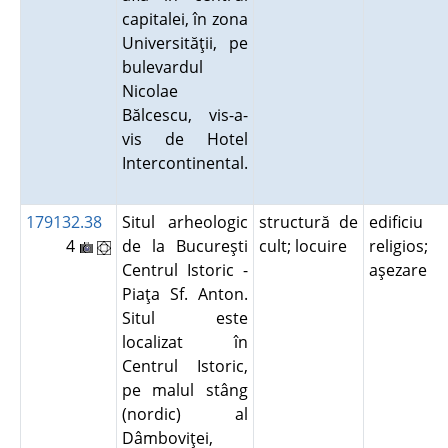
capitalei, în zona
Universităţii, pe
bulevardul
Nicolae
Bălcescu, vis-a-
vis de Hotel
Intercontinental.
179132.38
Situl arheologic
structură de
edificiu
4
de la Bucureşti
cult; locuire
religios;
Centrul Istoric -
aşezare
Piaţa Sf. Anton.
Situl este
localizat în
Centrul Istoric,
pe malul stâng
(nordic) al
Dâmboviţei,