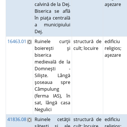
calvină de la Dej.
aşezare
Biserica se află
în piaţa centrală
a municipiului
Dej.
16463.01
Ruinele curţii
structură de
edificiu
boiereşti şi
cult; locuire
religios;
biserica
aşezare
medievală de la
Domneşti -
Silişte. Lângă
şoseaua spre
Câmpulung
(ferma IAS), în
sat, lângă casa
Negulici
41836.08
Ruinele cetăţii
structură de
edificiu
săteşti şi ale
cult; locuire
religios;