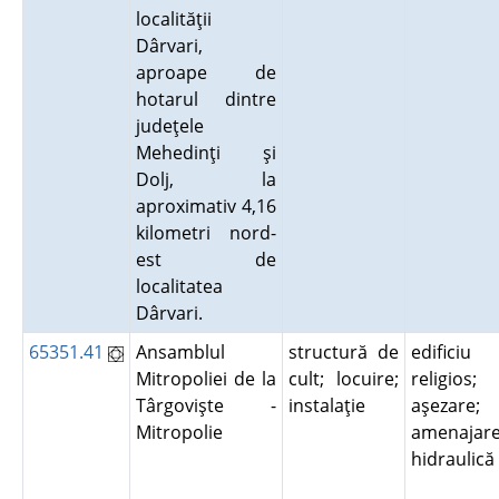
localităţii
Dârvari,
aproape de
hotarul dintre
judeţele
Mehedinţi şi
Dolj, la
aproximativ 4,16
kilometri nord-
est de
localitatea
Dârvari.
65351.41
Ansamblul
structură de
edificiu
Mitropoliei de la
cult; locuire;
religios;
Târgovişte -
instalaţie
aşezare;
Mitropolie
amenajar
hidraulic