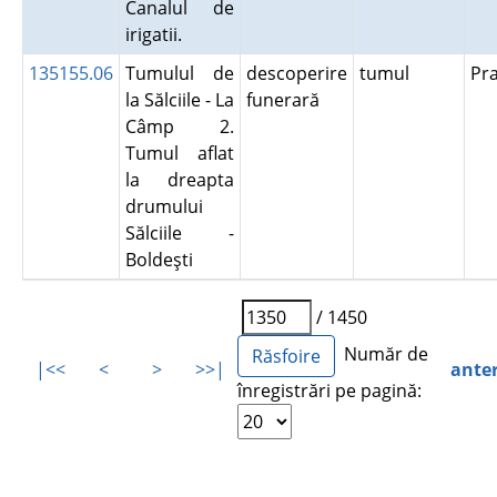
Canalul de
irigatii.
135155.06
Tumulul de
descoperire
tumul
Pr
la Sălciile - La
funerară
Câmp 2.
Tumul aflat
la dreapta
drumului
Sălciile -
Boldeşti
/ 1450
Număr de
|<<
<
>
>>|
ante
înregistrări pe pagină: