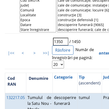
/ 1450
Număr de
|<<
<
>
>>|
ante
înregistrări pe pagină:
Categorie
Tip
Ju
Cod
Denumire
(ascendent)
RAN
132217.05
Tumulul de
descoperire
tumul
Pr
la Satu Nou -
funerară