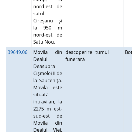
nord-est de
satul
Cireşanu şi
la 950 m
nord-est de
Satu Nou.
39649.06
Movila din
descoperire
tumul
Bo
Dealul
funerară
Deasupra
Cişmelei II de
la Sauceniţa.
Movila este
situată
intravilan, la
2275 m est-
sud-est de
Movila din
Dealul Viei,