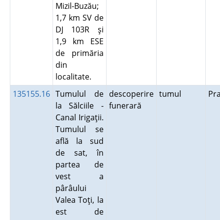
Mizil-Buzău;
1,7 km SV de
DJ 103R şi
1,9 km ESE
de primăria
din
localitate.
135155.16
Tumulul de
descoperire
tumul
Pr
la Sălciile -
funerară
Canal Irigaţii.
Tumulul se
află la sud
de sat, în
partea de
vest a
pârâului
Valea Toţi, la
est de