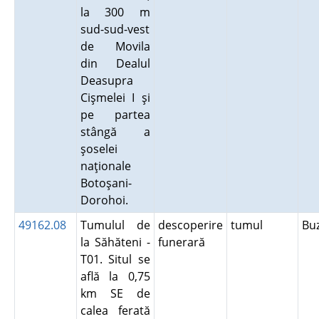
la 300 m
sud-sud-vest
de Movila
din Dealul
Deasupra
Cişmelei I şi
pe partea
stângă a
şoselei
naţionale
Botoşani-
Dorohoi.
49162.08
Tumulul de
descoperire
tumul
Bu
la Săhăteni -
funerară
T01. Situl se
află la 0,75
km SE de
calea ferată