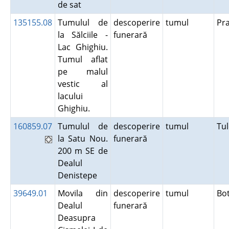
de sat
135155.08
Tumulul de
descoperire
tumul
Pr
la Sălciile -
funerară
Lac Ghighiu.
Tumul aflat
pe malul
vestic al
lacului
Ghighiu.
160859.07
Tumulul de
descoperire
tumul
Tu
la Satu Nou.
funerară
200 m SE de
Dealul
Denistepe
39649.01
Movila din
descoperire
tumul
Bo
Dealul
funerară
Deasupra