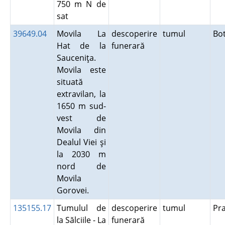
750 m N de
sat
39649.04
Movila La
descoperire
tumul
Bo
Hat de la
funerară
Sauceniţa.
Movila este
situată
extravilan, la
1650 m sud-
vest de
Movila din
Dealul Viei şi
la 2030 m
nord de
Movila
Gorovei.
135155.17
Tumulul de
descoperire
tumul
Pr
la Sălciile - La
funerară