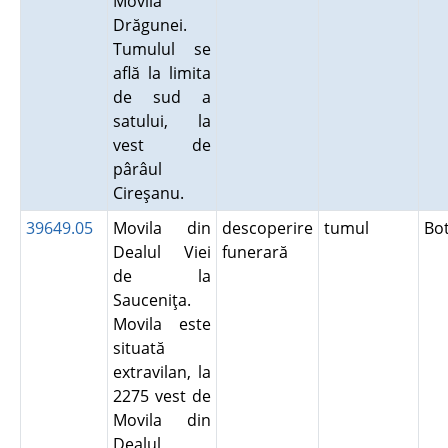
Movila
Drăgunei.
Tumulul se
află la limita
de sud a
satului, la
vest de
pârâul
Cireşanu.
39649.05
Movila din
descoperire
tumul
Bo
Dealul Viei
funerară
de la
Sauceniţa.
Movila este
situată
extravilan, la
2275 vest de
Movila din
Dealul