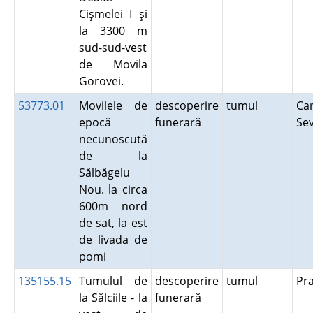
Cişmelei I şi
la 3300 m
sud-sud-vest
de Movila
Gorovei.
53773.01
Movilele de
descoperire
tumul
Car
epocă
funerară
Se
necunoscută
de la
Sălbăgelu
Nou. la circa
600m nord
de sat, la est
de livada de
pomi
135155.15
Tumulul de
descoperire
tumul
Pr
la Sălciile - la
funerară