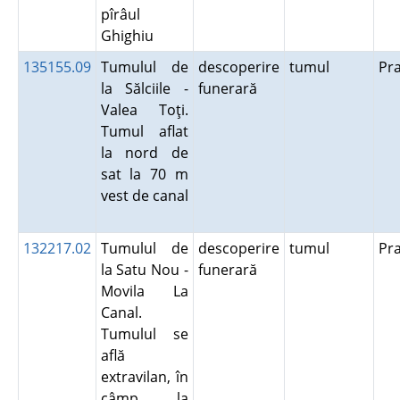
pîrâul
Ghighiu
135155.09
Tumulul de
descoperire
tumul
Pr
la Sălciile -
funerară
Valea Toţi.
Tumul aflat
la nord de
sat la 70 m
vest de canal
132217.02
Tumulul de
descoperire
tumul
Pr
la Satu Nou -
funerară
Movila La
Canal.
Tumulul se
află
extravilan, în
câmp, la