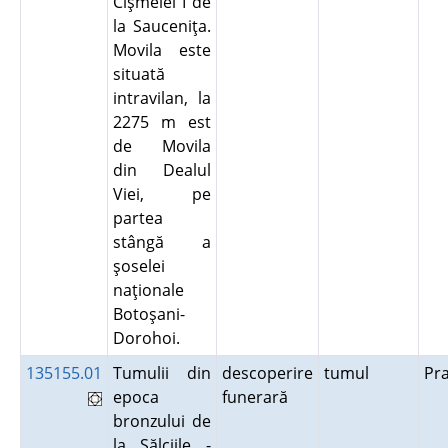
Cişmelei I de
la Sauceniţa.
Movila este
situată
intravilan, la
2275 m est
de Movila
din Dealul
Viei, pe
partea
stângă a
şoselei
naţionale
Botoşani-
Dorohoi.
135155.01
Tumulii din
descoperire
tumul
Pr
epoca
funerară
bronzului de
la Sălciile -