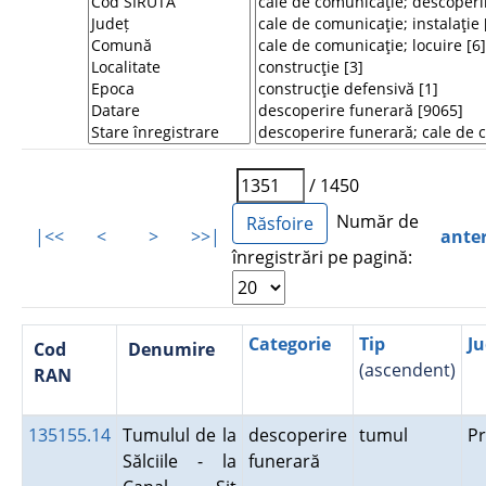
/ 1450
Număr de
|<<
<
>
>>|
ante
înregistrări pe pagină:
Categorie
Tip
Ju
Cod
Denumire
(ascendent)
RAN
135155.14
Tumulul de la
descoperire
tumul
P
Sălciile - la
funerară