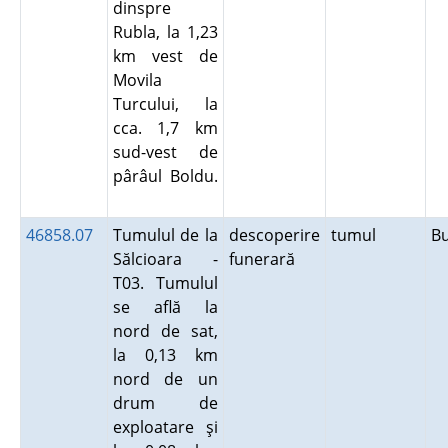
dinspre
Rubla, la 1,23
km vest de
Movila
Turcului, la
cca. 1,7 km
sud-vest de
pârâul Boldu.
46858.07
Tumulul de la
descoperire
tumul
B
Sălcioara -
funerară
T03. Tumulul
se află la
nord de sat,
la 0,13 km
nord de un
drum de
exploatare şi