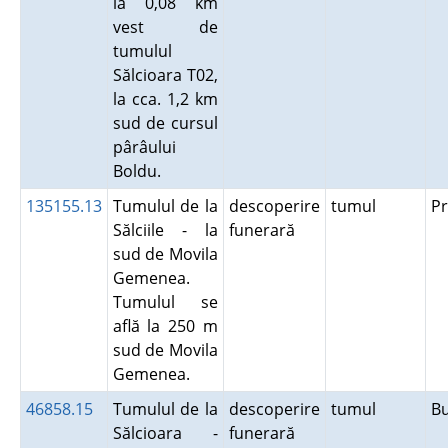
la 0,08 km
vest de
tumulul
Sălcioara T02,
la cca. 1,2 km
sud de cursul
pârâului
Boldu.
135155.13
Tumulul de la
descoperire
tumul
P
Sălciile - la
funerară
sud de Movila
Gemenea.
Tumulul se
află la 250 m
sud de Movila
Gemenea.
46858.15
Tumulul de la
descoperire
tumul
B
Sălcioara -
funerară