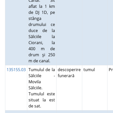
Canal. Sit
aflat la 1 km
de DJ 1D, pe
stânga
drumului ce
duce de la
Sălciile la
Ciorani, la
400 m de
drum şi 250
m de canal.
135155.03
Tumulul de la
descoperire
tumul
P
Sălciile -
funerară
Movila
Sălciile.
Tumulul este
situat la est
de sat.