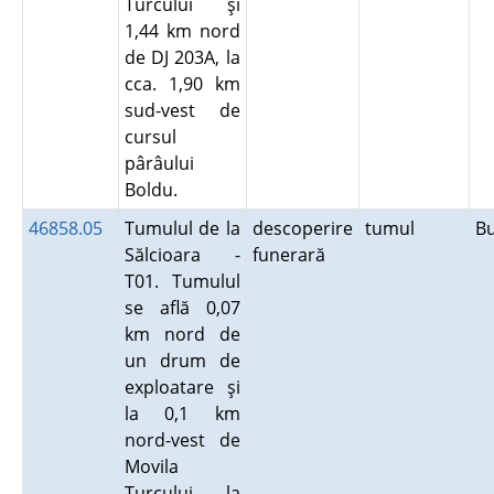
Turcului şi
1,44 km nord
de DJ 203A, la
cca. 1,90 km
sud-vest de
cursul
pârâului
Boldu.
46858.05
Tumulul de la
descoperire
tumul
B
Sălcioara -
funerară
T01. Tumulul
se află 0,07
km nord de
un drum de
exploatare şi
la 0,1 km
nord-vest de
Movila
Turcului, la