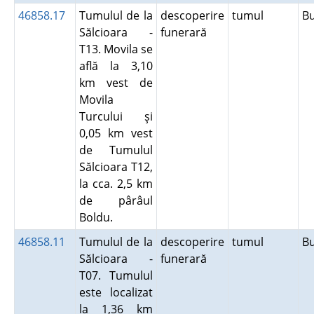
46858.17
Tumulul de la
descoperire
tumul
B
Sălcioara -
funerară
T13. Movila se
află la 3,10
km vest de
Movila
Turcului şi
0,05 km vest
de Tumulul
Sălcioara T12,
la cca. 2,5 km
de pârâul
Boldu.
46858.11
Tumulul de la
descoperire
tumul
B
Sălcioara -
funerară
T07. Tumulul
este localizat
la 1,36 km