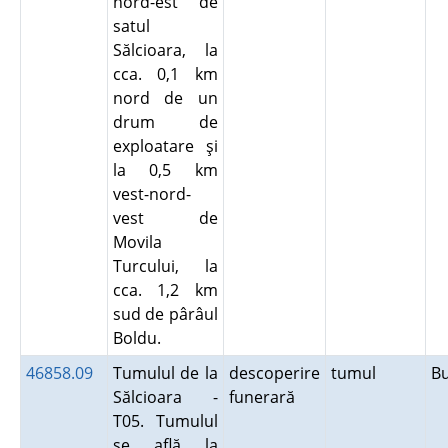
nord-est de
satul
Sălcioara, la
cca. 0,1 km
nord de un
drum de
exploatare şi
la 0,5 km
vest-nord-
vest de
Movila
Turcului, la
cca. 1,2 km
sud de pârâul
Boldu.
46858.09
Tumulul de la
descoperire
tumul
B
Sălcioara -
funerară
T05. Tumulul
se află la