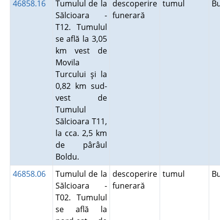
46858.16
Tumulul de la
descoperire
tumul
B
Sălcioara -
funerară
T12. Tumulul
se află la 3,05
km vest de
Movila
Turcului şi la
0,82 km sud-
vest de
Tumulul
Sălcioara T11,
la cca. 2,5 km
de pârâul
Boldu.
46858.06
Tumulul de la
descoperire
tumul
B
Sălcioara -
funerară
T02. Tumulul
se află la