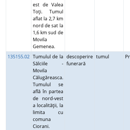
est de Valea
Toţi. Tumul
aflat la 2,7 km
nord de sat la
1,6 km sud de
Movila
Gemenea.
135155.02
Tumulul de la
descoperire
tumul
P
Sălciile -
funerară
Movila
Călugăreasca.
Tumulul se
află în partea
de nord-vest
a localităţii, la
limita cu
comuna
Ciorani.