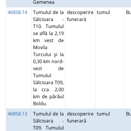
Gemenea
46858.14
Tumulul de la
descoperire
tumul
B
Sălcioara -
funerară
T10. Tumulul
se află la 2,19
km vest de
Movila
Turcului şi la
0,30 km nord-
vest de
Tumulul
Sălcioara T09,
la cca. 2,00
km de pârâul
Boldu.
46858.13
Tumulul de la
descoperire
tumul
B
Sălcioara -
funerară
T09. Tumulul