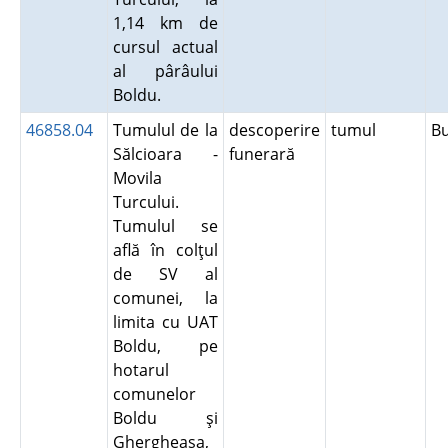
1,14 km de
cursul actual
al pârâului
Boldu.
46858.04
Tumulul de la
descoperire
tumul
B
Sălcioara -
funerară
Movila
Turcului.
Tumulul se
află în colţul
de SV al
comunei, la
limita cu UAT
Boldu, pe
hotarul
comunelor
Boldu şi
Ghergheasa,