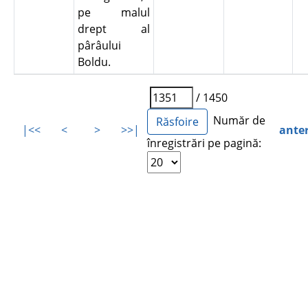
pe malul
drept al
pârâului
Boldu.
/ 1450
Număr de
|<<
<
>
>>|
ante
înregistrări pe pagină: