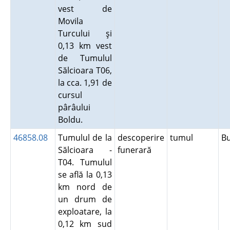
vest de
Movila
Turcului şi
0,13 km vest
de Tumulul
Sălcioara T06,
la cca. 1,91 de
cursul
pârâului
Boldu.
46858.08
Tumulul de la
descoperire
tumul
B
Sălcioara -
funerară
T04. Tumulul
se află la 0,13
km nord de
un drum de
exploatare, la
0,12 km sud