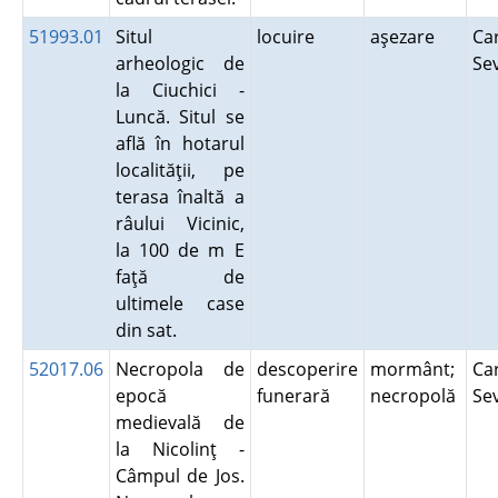
51993.01
Situl
locuire
aşezare
Ca
arheologic de
Se
la Ciuchici -
Luncă. Situl se
află în hotarul
localităţii, pe
terasa înaltă a
râului Vicinic,
la 100 de m E
faţă de
ultimele case
din sat.
52017.06
Necropola de
descoperire
mormânt;
Ca
epocă
funerară
necropolă
Se
medievală de
la Nicolinţ -
Câmpul de Jos.