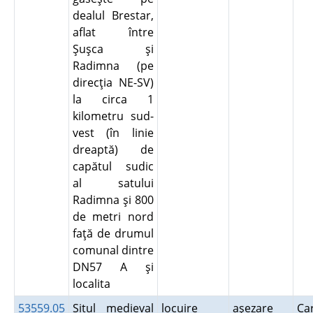
dealul Brestar,
aflat între
Şuşca şi
Radimna (pe
direcţia NE-SV)
la circa 1
kilometru sud-
vest (în linie
dreaptă) de
capătul sudic
al satului
Radimna şi 800
de metri nord
faţă de drumul
comunal dintre
DN57 A şi
localita
53559.05
Situl medieval
locuire
aşezare
Ca