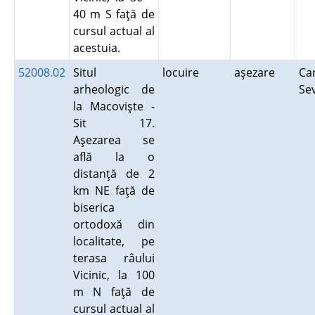
40 m S faţă de
cursul actual al
acestuia.
52008.02
Situl
locuire
aşezare
Ca
arheologic de
Se
la Macovişte -
Sit 17.
Aşezarea se
află la o
distanţă de 2
km NE faţă de
biserica
ortodoxă din
localitate, pe
terasa râului
Vicinic, la 100
m N faţă de
cursul actual al