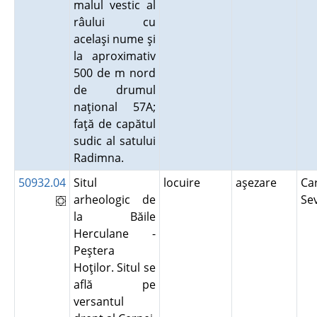
malul vestic al
râului cu
acelaşi nume şi
la aproximativ
500 de m nord
de drumul
naţional 57A;
faţă de capătul
sudic al satului
Radimna.
50932.04
Situl
locuire
aşezare
Ca
arheologic de
Se
la Băile
Herculane -
Peştera
Hoţilor. Situl se
află pe
versantul