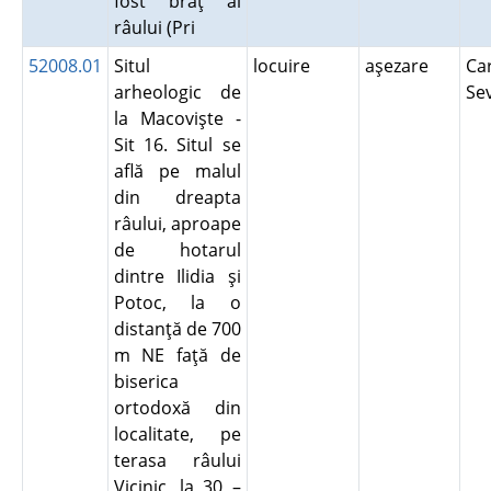
fost braţ al
râului (Pri
52008.01
Situl
locuire
aşezare
Ca
arheologic de
Se
la Macovişte -
Sit 16. Situl se
află pe malul
din dreapta
râului, aproape
de hotarul
dintre Ilidia şi
Potoc, la o
distanţă de 700
m NE faţă de
biserica
ortodoxă din
localitate, pe
terasa râului
Vicinic, la 30 –