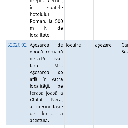
drept al Cernei,
în spatele
hotelului
Roman, la 500
m N de
localitate.
52026.02
Aşezarea de
locuire
aşezare
Ca
epocă romană
Se
de la Petrilova -
Iazul Mic.
Aşezarea se
află în vatra
localităţii, pe
terasa joasă a
râului Nera,
acoperind fâşie
de luncă a
acestuia.