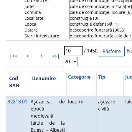
/ 1450
Num
|<<
<
>
>>|
Categorie
Tip
Ju
Cod
Denumire
RAN
92818.01
Aşezarea de
locuire
aşezare
Ial
epocă
civilă
medievală
târzie de la
Bueşti - Albeşti