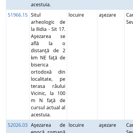
acestuia.
51966.15
Situl
locuire
aşezare
Ca
arheologic de
Se
la Ilidia - Sit 17.
Aşezarea se
află la o
distanţă de 2
km NE faţă de
biserica
ortodoxă din
localitate, pe
terasa râului
Vicinic, la 100
m N faţă de
cursul actual al
acestuia.
52026.03
Aşezarea de
locuire
aşezare
Ca
epocă romană
Se