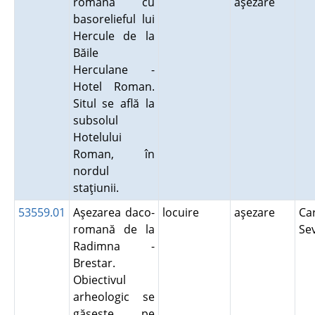
romană cu
aşezare
basorelieful lui
Hercule de la
Băile
Herculane -
Hotel Roman.
Situl se află la
subsolul
Hotelului
Roman, în
nordul
staţiunii.
53559.01
Aşezarea daco-
locuire
aşezare
Ca
romană de la
Se
Radimna -
Brestar.
Obiectivul
arheologic se
găseşte pe