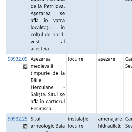
de la Petrilova.
Aşezarea se
află în vatra
localităţii, în
colţul de nord-
vest al
acesteia.
50932.05
Aşezarea
locuire
aşezare
Ca
medievală
Se
timpurie de la
Băile
Herculane -
Sălişte. Situl se
află în cartierul
Pecinişca.
50932.25
Situl
instalaţie;
amenajare
Ca
arheologic Baia
locuire
hidraulică;
Se