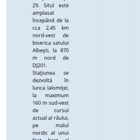
29. Situl este
amplasat
începând de la
cca 2,45 km
nord-vest de
biserica satului
Albeşti, la 870
m nord de
DJ201.
Staţiunea se
dezvoltă în
lunca Ialomiţei,
la maximum
160 m sud-vest
de cursul
actual al râului,
pe malul
nordic al unui