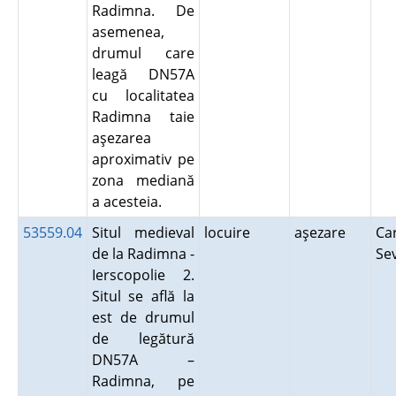
Radimna. De
asemenea,
drumul care
leagă DN57A
cu localitatea
Radimna taie
aşezarea
aproximativ pe
zona mediană
a acesteia.
53559.04
Situl medieval
locuire
aşezare
Ca
de la Radimna -
Se
Ierscopolie 2.
Situl se află la
est de drumul
de legătură
DN57A –
Radimna, pe