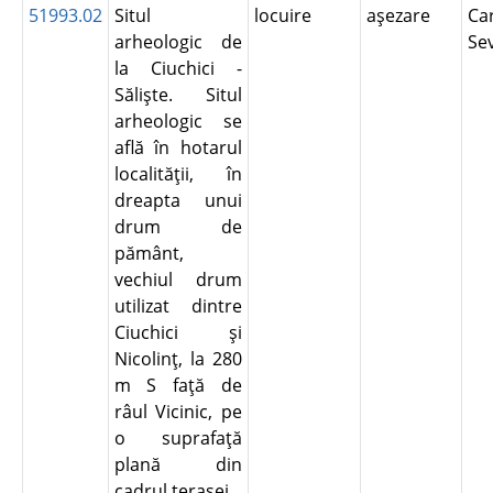
51993.02
Situl
locuire
aşezare
Ca
arheologic de
Se
la Ciuchici -
Sălişte. Situl
arheologic se
află în hotarul
localităţii, în
dreapta unui
drum de
pământ,
vechiul drum
utilizat dintre
Ciuchici şi
Nicolinţ, la 280
m S faţă de
râul Vicinic, pe
o suprafaţă
plană din
cadrul terasei.