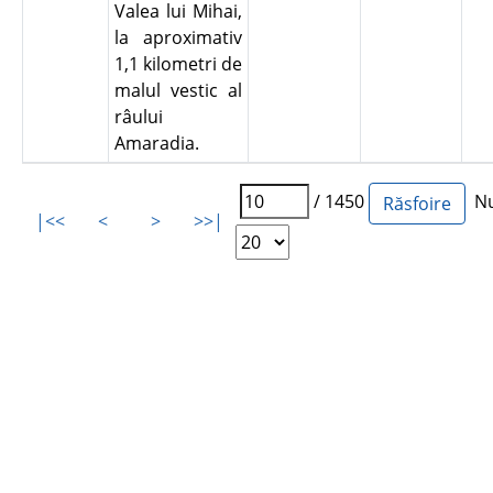
Valea lui Mihai,
la aproximativ
1,1 kilometri de
malul vestic al
râului
Amaradia.
/ 1450
Num
|<<
<
>
>>|