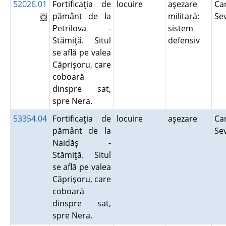
52026.01
Fortificaţia de
locuire
aşezare
Ca
pământ de la
militară;
Se
Petrilova -
sistem
Stămiţă. Situl
defensiv
se află pe valea
Căprişoru, care
coboară
dinspre sat,
spre Nera.
53354.04
Fortificaţia de
locuire
aşezare
Ca
pământ de la
Se
Naidăş -
Stămiţă. Situl
se află pe valea
Căprişoru, care
coboară
dinspre sat,
spre Nera.