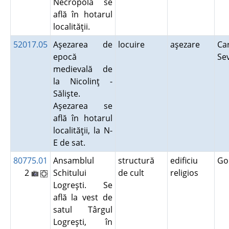
Necropola se
află în hotarul
localităţii.
52017.05
Aşezarea de
locuire
aşezare
Ca
epocă
Se
medievală de
la Nicolinţ -
Sălişte.
Aşezarea se
află în hotarul
localităţii, la N-
E de sat.
80775.01
Ansamblul
structură
edificiu
Go
2
Schitului
de cult
religios
Logreşti. Se
află la vest de
satul Târgul
Logreşti, în