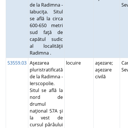
de la Radimna -
Se
Iabuciţa. Situl
se află la circa
600-650 metri
sud faţă de
capătul sudic
al localităţii
Radimna .
53559.03
Aşezarea
locuire
aşezare;
Ca
pluristratificată
aşezare
Se
de la Radimna -
civilă
Ierscopolie.
Situl se află la
nord de
drumul
naţional 57A şi
la vest de
cursul pârâului