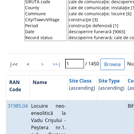
/ 1450
Num
|<<
<
>
>>|
Site Class
Site Type
Co
RAN
Name
(ascending)
(ascending)
(a
Code
31985.04
Locuire neo-
Bi
eneolitică la
Vadu Crişului -
Peştera nr.1.