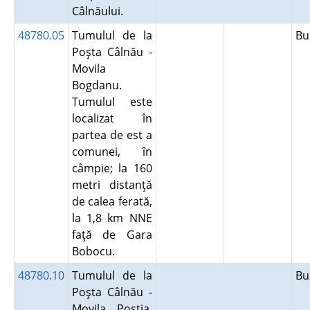
Câlnăului.
48780.05
Tumulul de la
B
Poşta Câlnău -
Movila
Bogdanu.
Tumulul este
localizat în
partea de est a
comunei, în
câmpie; la 160
metri distanţă
de calea ferată,
la 1,8 km NNE
faţă de Gara
Bobocu.
48780.10
Tumulul de la
B
Poşta Câlnău -
Movila Poştia.