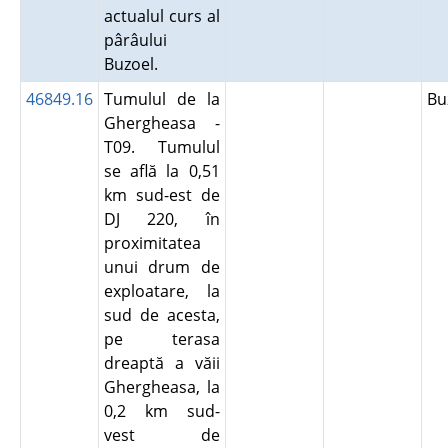
actualul curs al
pârâului
Buzoel.
46849.16
Tumulul de la
B
Ghergheasa -
T09. Tumulul
se află la 0,51
km sud-est de
DJ 220, în
proximitatea
unui drum de
exploatare, la
sud de acesta,
pe terasa
dreaptă a văii
Ghergheasa, la
0,2 km sud-
vest de