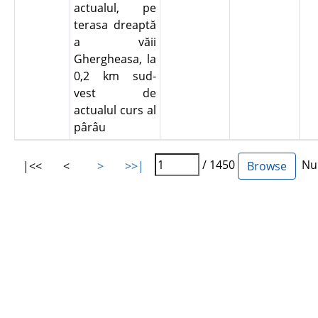
actualul, pe
terasa dreaptă
a văii
Ghergheasa, la
0,2 km sud-
vest de
actualul curs al
pârâu
/ 1450
Num
|<<
<
>
>>|