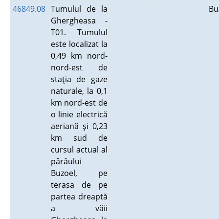
46849.08
Tumulul de la
B
Ghergheasa -
T01. Tumulul
este localizat la
0,49 km nord-
nord-est de
staţia de gaze
naturale, la 0,1
km nord-est de
o linie electrică
aeriană şi 0,23
km sud de
cursul actual al
pârâului
Buzoel, pe
terasa de pe
partea dreaptă
a văii