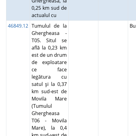
Ghergheasa, la
0,25 km sud de
actualul cu
46849.12
Tumulul de la
B
Ghergheasa -
T05. Situl se
află la 0,23 km
est de un drum
de exploatare
ce face
legătura cu
satul şi la 0,37
km sud-est de
Movila Mare
(Tumulul
Ghergheasa
T06 - Movila
Mare), la 0,4
km sud-vest de