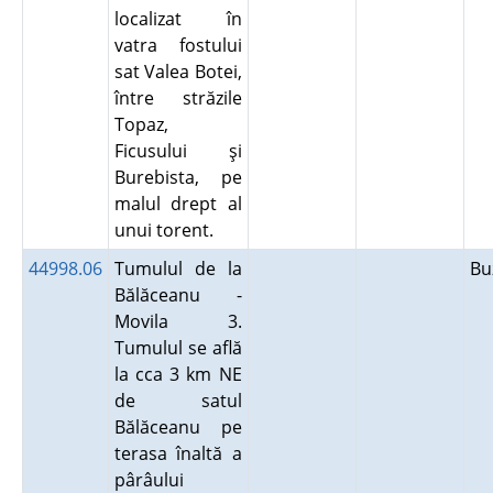
localizat în
vatra fostului
sat Valea Botei,
între străzile
Topaz,
Ficusului şi
Burebista, pe
malul drept al
unui torent.
44998.06
Tumulul de la
B
Bălăceanu -
Movila 3.
Tumulul se află
la cca 3 km NE
de satul
Bălăceanu pe
terasa înaltă a
pârâului