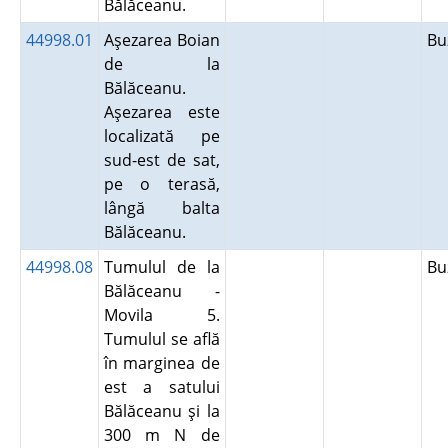
Bălăceanu.
44998.01
Aşezarea Boian
B
de la
Bălăceanu.
Aşezarea este
localizată pe
sud-est de sat,
pe o terasă,
lângă balta
Bălăceanu.
44998.08
Tumulul de la
B
Bălăceanu -
Movila 5.
Tumulul se află
în marginea de
est a satului
Bălăceanu şi la
300 m N de