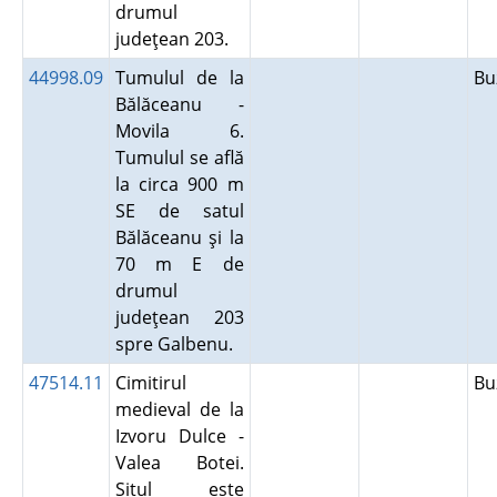
drumul
judeţean 203.
44998.09
Tumulul de la
B
Bălăceanu -
Movila 6.
Tumulul se află
la circa 900 m
SE de satul
Bălăceanu şi la
70 m E de
drumul
judeţean 203
spre Galbenu.
47514.11
Cimitirul
B
medieval de la
Izvoru Dulce -
Valea Botei.
Situl este