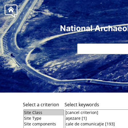
National Archaeo
Select a criterion
Select keywords