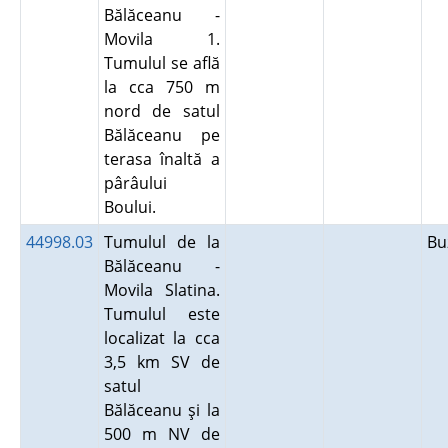
Bălăceanu -
Movila 1.
Tumulul se află
la cca 750 m
nord de satul
Bălăceanu pe
terasa înaltă a
pârâului
Boului.
44998.03
Tumulul de la
B
Bălăceanu -
Movila Slatina.
Tumulul este
localizat la cca
3,5 km SV de
satul
Bălăceanu şi la
500 m NV de