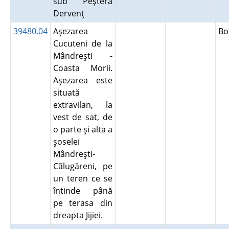
sub Peştera
Dervenţ
39480.04
Aşezarea
Bo
Cucuteni de la
Mândreşti -
Coasta Morii.
Aşezarea este
situată
extravilan, la
vest de sat, de
o parte şi alta a
şoselei
Mândreşti-
Călugăreni, pe
un teren ce se
întinde până
pe terasa din
dreapta Jijiei.