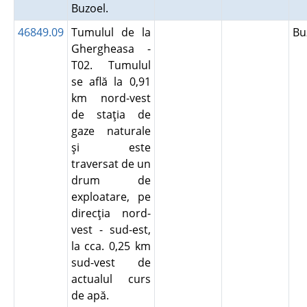
Buzoel.
46849.09
Tumulul de la
B
Ghergheasa -
T02. Tumulul
se află la 0,91
km nord-vest
de staţia de
gaze naturale
şi este
traversat de un
drum de
exploatare, pe
direcţia nord-
vest - sud-est,
la cca. 0,25 km
sud-vest de
actualul curs
de apă.