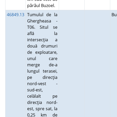
pârâul Buzoel.
46849.13
Tumulul de la
B
Ghergheasa -
T06. Situl se
află la
intersecţia a
două drumuri
de exploatare,
unul care
merge de-a
lungul terasei,
pe direcţia
nord-vest -
sud-est,
celălalt pe
direcţia nord-
est, spre sat, la
0,25 km de