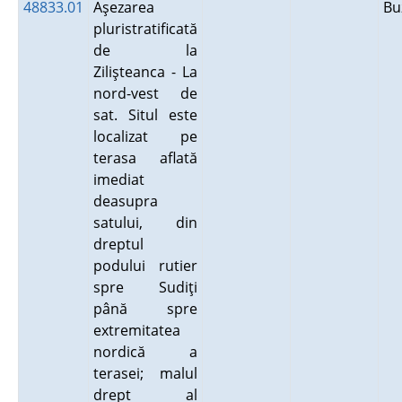
48833.01
Aşezarea
B
pluristratificată
de la
Zilişteanca - La
nord-vest de
sat. Situl este
localizat pe
terasa aflată
imediat
deasupra
satului, din
dreptul
podului rutier
spre Sudiţi
până spre
extremitatea
nordică a
terasei; malul
drept al