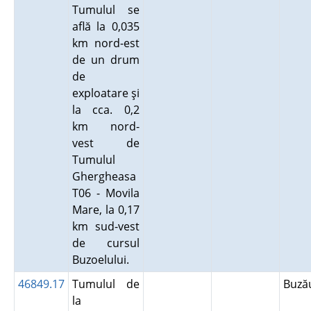
Tumulul se
află la 0,035
km nord-est
de un drum
de
exploatare şi
la cca. 0,2
km nord-
vest de
Tumulul
Ghergheasa
T06 - Movila
Mare, la 0,17
km sud-vest
de cursul
Buzoelului.
46849.17
Tumulul de
Buz
la