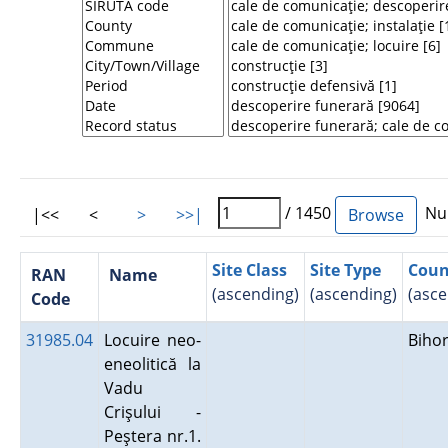
/ 1450
Num
|<<
<
>
>>|
Site Class
Site Type
Coun
RAN
Name
(ascending)
(ascending)
(asce
Code
31985.04
Locuire neo-
Biho
eneolitică la
Vadu
Crişului -
Peştera nr.1.