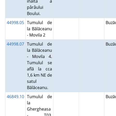
înaltă a
pârâului
Boului.
44998.05
Tumulul de
Buz
la Bălăceanu
- Movila 2
44998.07
Tumulul de
Buz
la Bălăceanu
- Movila 4.
Tumulul se
află la cca
1,6 km NE de
satul
Bălăceanu.
46849.10
Tumulul de
Buz
la
Ghergheasa
- T03.