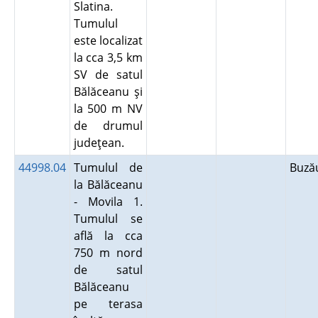
Slatina.
Tumulul
este localizat
la cca 3,5 km
SV de satul
Bălăceanu şi
la 500 m NV
de drumul
judeţean.
44998.04
Tumulul de
Buz
la Bălăceanu
- Movila 1.
Tumulul se
află la cca
750 m nord
de satul
Bălăceanu
pe terasa