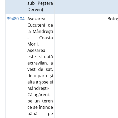
sub Peştera
Dervenţ
39480.04
Aşezarea
Boto
Cucuteni de
la Mândreşti
- Coasta
Morii.
Aşezarea
este situată
extravilan, la
vest de sat,
de o parte şi
alta a şoselei
Mândreşti-
Călugăreni,
pe un teren
ce se întinde
până pe