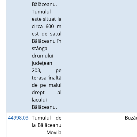
Bălăceanu.
Tumulul
este situat la
circa 600 m
est de satul
Bălăceanu în
stânga
drumului
judeţean
203, pe
terasa înaltă
de pe malul
drept al
lacului
Bălăceanu.
44998.03
Tumulul de
Buz
la Bălăceanu
- Movila