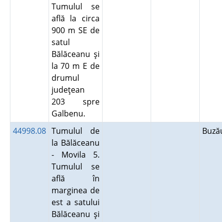
Tumulul se
află la circa
900 m SE de
satul
Bălăceanu şi
la 70 m E de
drumul
judeţean
203 spre
Galbenu.
44998.08
Tumulul de
Buz
la Bălăceanu
- Movila 5.
Tumulul se
află în
marginea de
est a satului
Bălăceanu şi