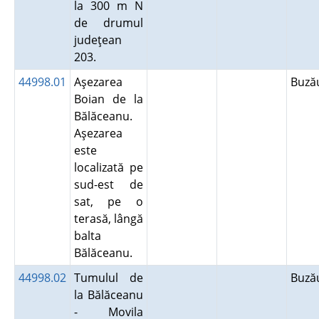
la 300 m N
de drumul
judeţean
203.
44998.01
Aşezarea
Buz
Boian de la
Bălăceanu.
Aşezarea
este
localizată pe
sud-est de
sat, pe o
terasă, lângă
balta
Bălăceanu.
44998.02
Tumulul de
Buz
la Bălăceanu
- Movila