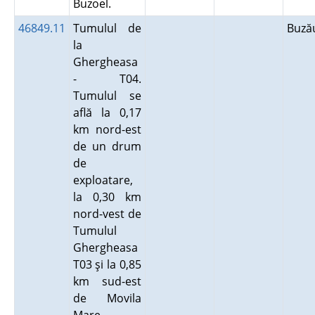
Buzoel.
46849.11
Tumulul de
Buz
la
Ghergheasa
- T04.
Tumulul se
află la 0,17
km nord-est
de un drum
de
exploatare,
la 0,30 km
nord-vest de
Tumulul
Ghergheasa
T03 şi la 0,85
km sud-est
de Movila