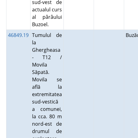
sud-vest de
actualul curs
al pârâului
Buzoel.
46849.19
Tumulul de
Buz
la
Ghergheasa
- T12 /
Movila
Săpată.
Movila se
află la
extremitatea
sud-vestică
a comunei,
la cca. 80 m
nord-est de
drumul de