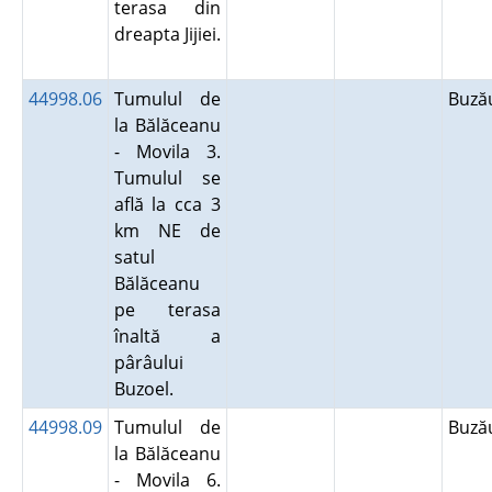
terasa din
dreapta Jijiei.
44998.06
Tumulul de
Buz
la Bălăceanu
- Movila 3.
Tumulul se
află la cca 3
km NE de
satul
Bălăceanu
pe terasa
înaltă a
pârâului
Buzoel.
44998.09
Tumulul de
Buz
la Bălăceanu
- Movila 6.