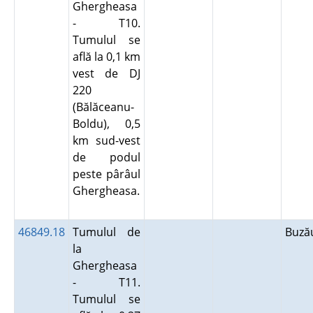
Ghergheasa
- T10.
Tumulul se
află la 0,1 km
vest de DJ
220
(Bălăceanu-
Boldu), 0,5
km sud-vest
de podul
peste pârâul
Ghergheasa.
46849.18
Tumulul de
Buz
la
Ghergheasa
- T11.
Tumulul se