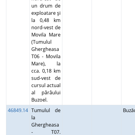
un drum de
exploatare şi
la 0,48 km
nord-vest de
Movila Mare
(Tumulul
Ghergheasa
T06 - Movila
Mare), la
cca. 0,18 km
sud-vest de
cursul actual
al pârâului
Buzoel.
46849.14
Tumulul de
Buz
la
Ghergheasa
- T07.