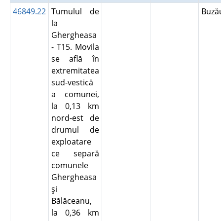
46849.22
Tumulul de
Buz
la
Ghergheasa
- T15. Movila
se află în
extremitatea
sud-vestică
a comunei,
la 0,13 km
nord-est de
drumul de
exploatare
ce separă
comunele
Ghergheasa
şi
Bălăceanu,
la 0,36 km