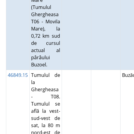
Mare
(Tumulul
Ghergheasa
T06 - Movila
Mare), la
0,72 km sud
de cursul
actual al
pârâului
Buzoel.
46849.15
Tumulul de
Buz
la
Ghergheasa
- T08.
Tumulul se
află la vest-
sud-vest de
sat, la 80 m
nord-est de