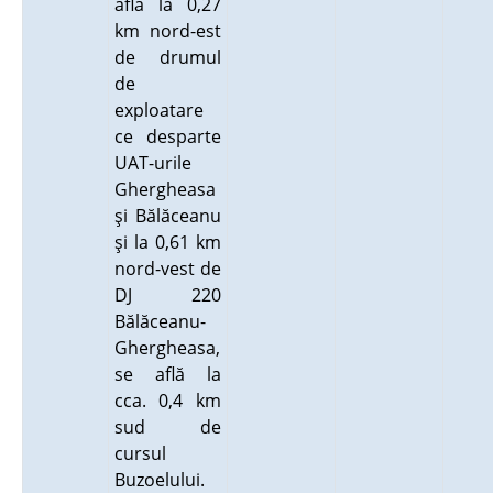
află la 0,27
km nord-est
de drumul
de
exploatare
ce desparte
UAT-urile
Ghergheasa
şi Bălăceanu
şi la 0,61 km
nord-vest de
DJ 220
Bălăceanu-
Ghergheasa,
se află la
cca. 0,4 km
sud de
cursul
Buzoelului.