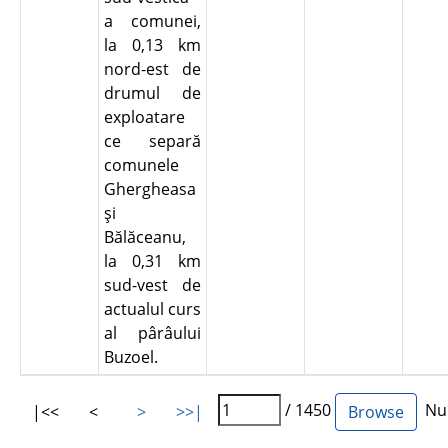
a comunei,
la 0,13 km
nord-est de
drumul de
exploatare
ce separă
comunele
Ghergheasa
şi
Bălăceanu,
la 0,31 km
sud-vest de
actualul curs
al pârâului
Buzoel.
/ 1450
Num
|<<
<
>
>>|