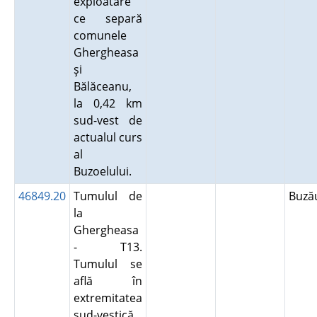
exploatare
ce separă
comunele
Ghergheasa
şi
Bălăceanu,
la 0,42 km
sud-vest de
actualul curs
al
Buzoelului.
46849.20
Tumulul de
Buz
la
Ghergheasa
- T13.
Tumulul se
află în
extremitatea
sud-vestică