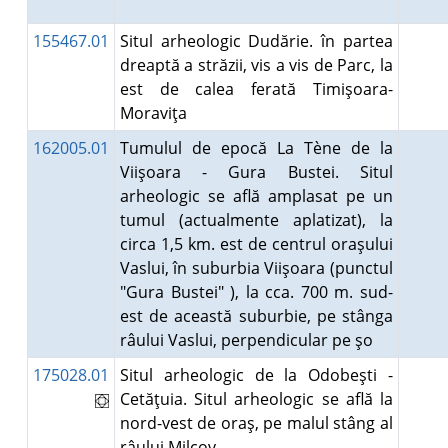
155467.01
Situl arheologic Dudărie. în partea
dreaptă a străzii, vis a vis de Parc, la
est de calea ferată Timişoara-
Moraviţa
162005.01
Tumulul de epocă La Tène de la
Viişoara - Gura Bustei. Situl
arheologic se află amplasat pe un
tumul (actualmente aplatizat), la
circa 1,5 km. est de centrul oraşului
Vaslui, în suburbia Viişoara (punctul
"Gura Bustei" ), la cca. 700 m. sud-
est de această suburbie, pe stânga
râului Vaslui, perpendicular pe şo
175028.01
Situl arheologic de la Odobeşti -
Cetăţuia. Situl arheologic se află la
nord-vest de oraş, pe malul stâng al
râului Milcov.