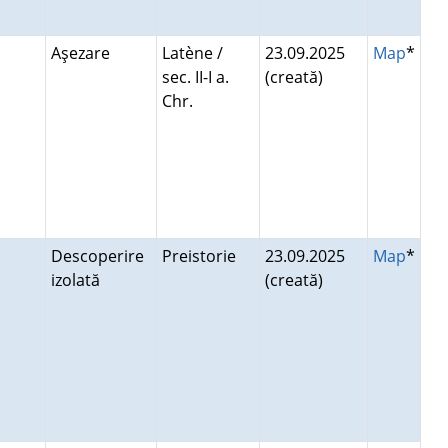
Aşezare
Latène /
23.09.2025
Map
*
sec. II-I a.
(creată)
Chr.
Descoperire
Preistorie
23.09.2025
Map
*
izolată
(creată)