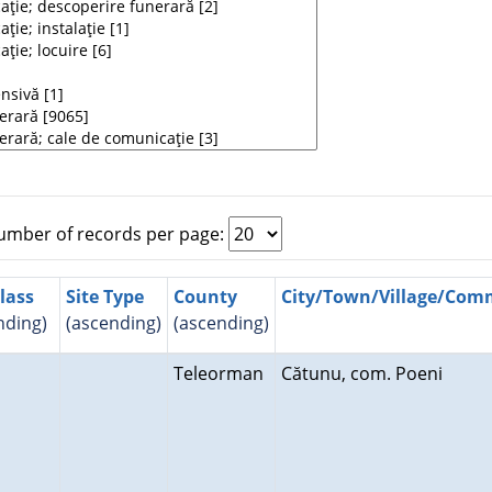
mber of records per page:
Class
Site Type
County
City/Town/Village/Co
nding)
(ascending)
(ascending)
Teleorman
Cătunu, com. Poeni