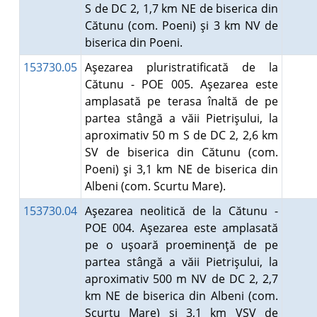
S de DC 2, 1,7 km NE de biserica din
Cătunu (com. Poeni) şi 3 km NV de
biserica din Poeni.
153730.05
Aşezarea pluristratificată de la
Cătunu - POE 005. Aşezarea este
amplasată pe terasa înaltă de pe
partea stângă a văii Pietrişului, la
aproximativ 50 m S de DC 2, 2,6 km
SV de biserica din Cătunu (com.
Poeni) şi 3,1 km NE de biserica din
Albeni (com. Scurtu Mare).
153730.04
Aşezarea neolitică de la Cătunu -
POE 004. Aşezarea este amplasată
pe o uşoară proeminenţă de pe
partea stângă a văii Pietrişului, la
aproximativ 500 m NV de DC 2, 2,7
km NE de biserica din Albeni (com.
Scurtu Mare) şi 3,1 km VSV de