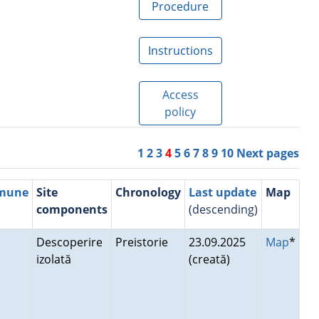
Procedure
Instructions
Access
policy
1
2
3
4
5
6
7
8
9
10
Next pages
mmune
Site
Chronology
Last update
Map
components
(descending)
Descoperire
Preistorie
23.09.2025
Map
*
izolată
(creată)