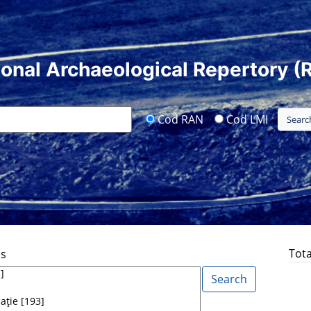
ional Archaeological Repertory (
Cod RAN
Cod LMI
Tota
ds