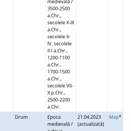
medievală /
3500-2500
a.Chr.,
secolele X-IX
a.Chr.,
secolele II-
IV, secolele
II-I a.Chr.,
1200-1100
a.Chr.,
1700-1500
a.Chr.,
secolele VII-
X p.Chr.,
2500-2200
a.Chr.
Drum
Epoca
21.04.2023
Map
*
medievală /
(actualizată)