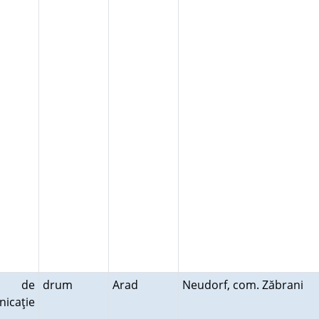
e de
drum
Arad
Neudorf, com. Zăbrani
icaţie