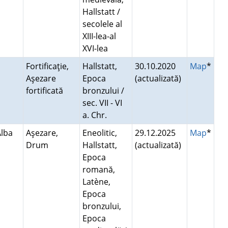
Hallstatt /
secolele al
XIII-lea-al
XVI-lea
Fortificaţie,
Hallstatt,
30.10.2020
Map
*
Aşezare
Epoca
(actualizată)
fortificată
bronzului /
sec. VII - VI
a. Chr.
Alba
Aşezare,
Eneolitic,
29.12.2025
Map
*
Drum
Hallstatt,
(actualizată)
Epoca
romană,
Latène,
Epoca
bronzului,
Epoca