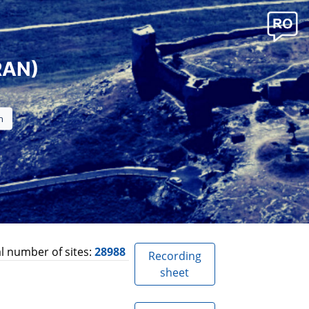
RAN)
l number of sites:
28988
Recording
sheet