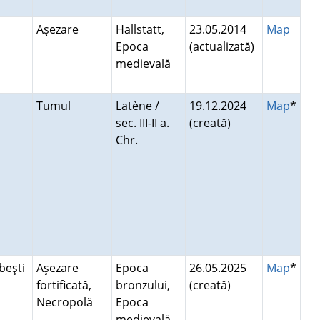
Aşezare
Hallstatt,
23.05.2014
Map
Epoca
(actualizată)
medievală
Tumul
Latène /
19.12.2024
Map
*
sec. III-II a.
(creată)
Chr.
beşti
Aşezare
Epoca
26.05.2025
Map
*
fortificată,
bronzului,
(creată)
Necropolă
Epoca
medievală,