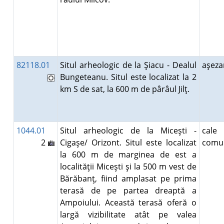
82118.01
Situl arheologic de la Şiacu - Dealul
aşez
Bungeteanu. Situl este localizat la 2
km S de sat, la 600 m de pârâul Jilţ.
1044.01
Situl arheologic de la Miceşti -
cal
2
Cigaşe/ Orizont. Situl este localizat
comun
la 600 m de marginea de est a
localităţii Miceşti şi la 500 m vest de
Bărăbanţ, fiind amplasat pe prima
terasă de pe partea dreaptă a
Ampoiului. Această terasă oferă o
largă vizibilitate atât pe valea