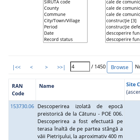
/ 1450
Nu
|<<
<
>
>>|
Site 
RAN
Name
(asce
Code
153730.06
Descoperirea izolată de epocă
preistorică de la Cătunu - POE 006.
Descoperirea a fost efectuată pe
terasa înaltă de pe partea stângă a
văii Pietrişului, la aproximativ 400 m