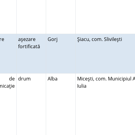
are
aşezare
Gorj
Şiacu, com. Slivileşti
fortificată
e de
drum
Alba
Miceşti, com. Municipiul 
icaţie
Iulia