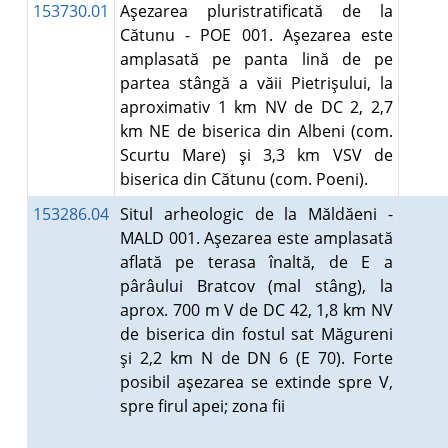
153730.01
Aşezarea pluristratificată de la
Cătunu - POE 001. Aşezarea este
amplasată pe panta lină de pe
partea stângă a văii Pietrişului, la
aproximativ 1 km NV de DC 2, 2,7
km NE de biserica din Albeni (com.
Scurtu Mare) şi 3,3 km VSV de
biserica din Cătunu (com. Poeni).
153286.04
Situl arheologic de la Măldăeni -
MALD 001. Aşezarea este amplasată
aflată pe terasa înaltă, de E a
pârâului Bratcov (mal stâng), la
aprox. 700 m V de DC 42, 1,8 km NV
de biserica din fostul sat Măgureni
şi 2,2 km N de DN 6 (E 70). Forte
posibil aşezarea se extinde spre V,
spre firul apei; zona fii