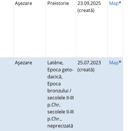
Aşezare
Preistorie
23.09.2025
Map
*
(creată)
i
Aşezare
Latène,
25.07.2023
Map
*
Epoca geto-
(creată)
dacică,
Epoca
bronzului /
secolele II-III
p.Chr,
secolele II-III
p.Chr.,
neprecizată