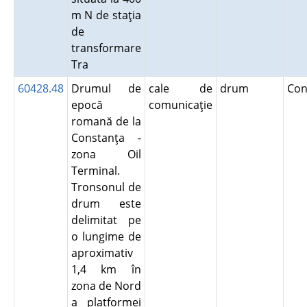
m N de staţia
de
transformare
Tra
60428.48
Drumul de
cale de
drum
Con
epocă
comunicaţie
romană de la
Constanţa -
zona Oil
Terminal.
Tronsonul de
drum este
delimitat pe
o lungime de
aproximativ
1,4 km în
zona de Nord
a platformei