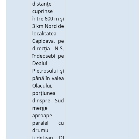
distanţe
cuprinse
între 600 m şi
3 km Nord de
localitatea
Capidava, pe
direcţia N-S,
îndeosebi pe
Dealul
Pietrosului şi
până în valea
Olacului;
porţiunea
dinspre Sud
merge
aproape
paralel cu
drumul
judeţean DJ