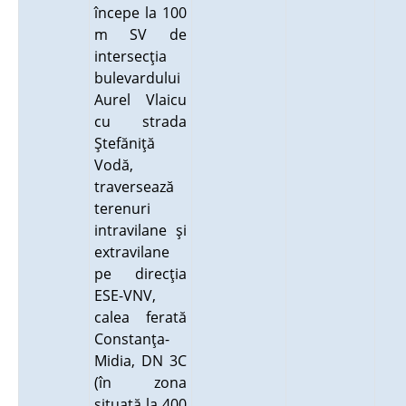
începe la 100
m SV de
intersecţia
bulevardului
Aurel Vlaicu
cu strada
Ştefăniţă
Vodă,
traversează
terenuri
intravilane şi
extravilane
pe direcţia
ESE-VNV,
calea ferată
Constanţa-
Midia, DN 3C
(în zona
situată la 400