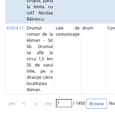
Dropia, până
la limita cu
UAT Nicolae
Bălcescu.
61014.11
Drumul
cale de
drum
Con
roman de la
comunicaţie
Aliman - Sit
66. Drumul
se află la
circa 1,5 km
SE de satul
Viile, pe o
direcţie către
localitatea
Aliman.
/ 1450
Num
|<<
<
>
>>|