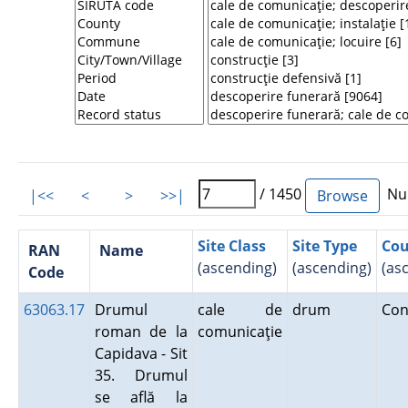
/ 1450
Num
|<<
<
>
>>|
Site Class
Site Type
Cou
RAN
Name
(ascending)
(ascending)
(as
Code
63063.17
Drumul
cale de
drum
Con
roman de la
comunicaţie
Capidava - Sit
35. Drumul
se află la