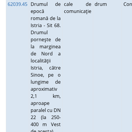
62039.45
Drumul de
cale de
drum
Con
epocă
comunicaţie
romană de la
Istria - Sit 68.
Drumul
porneşte de
la marginea
de Nord a
localităţii
Istria, către
Sinoe, pe o
lungime de
aproximativ
2,1 km,
aproape
paralel cu DN
22 (la 250-
400 m Vest
de acesta).