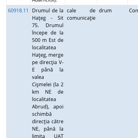
60918.11
Drumul de la
cale de
drum
Con
Haţeg - Sit
comunicaţie
75. Drumul
începe de la
500 m Est de
localitatea
Haţeg, merge
pe direcţia V-
E până la
valea
Cişmelei (la 2
km NE de
localitatea
Abrud), apoi
schimbă
direcţia către
NE, până la
limita UAT