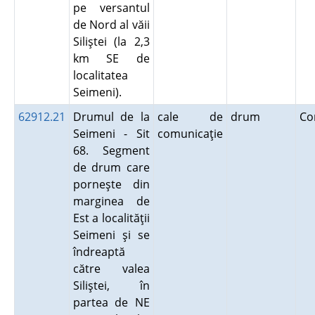
pe versantul
de Nord al văii
Siliştei (la 2,3
km SE de
localitatea
Seimeni).
62912.21
Drumul de la
cale de
drum
Co
Seimeni - Sit
comunicaţie
68. Segment
de drum care
porneşte din
marginea de
Est a localităţii
Seimeni şi se
îndreaptă
către valea
Siliştei, în
partea de NE