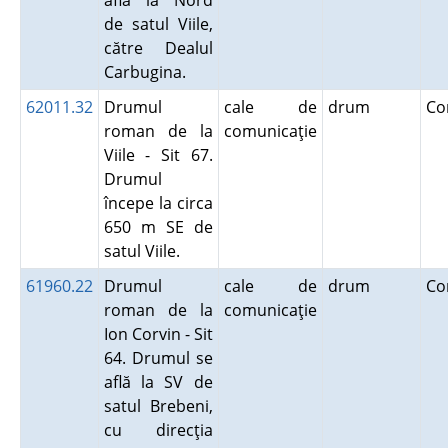
află la Nord
de satul Viile,
către Dealul
Carbugina.
62011.32
Drumul
cale de
drum
Co
roman de la
comunicaţie
Viile - Sit 67.
Drumul
începe la circa
650 m SE de
satul Viile.
61960.22
Drumul
cale de
drum
Co
roman de la
comunicaţie
Ion Corvin - Sit
64. Drumul se
află la SV de
satul Brebeni,
cu direcţia