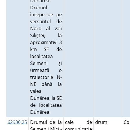
Dunărea.
Drumul
începe de pe
versantul de
Nord al văii
Siliştei, la
aproximativ 3
km SE de
localitatea
Seimeni şi
urmează o
traiectorie N-
NE până la
valea
Dunărea, la SE
de localitatea
Dunărea.
62930.25
Drumul de la
cale de
drum
Co
Seimenii Mici -
comunicaţie