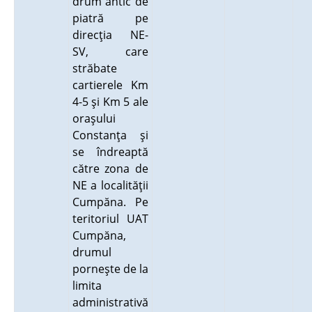
drum antic de
piatră pe
direcţia NE-
SV, care
străbate
cartierele Km
4-5 şi Km 5 ale
oraşului
Constanţa şi
se îndreaptă
către zona de
NE a localităţii
Cumpăna. Pe
teritoriul UAT
Cumpăna,
drumul
porneşte de la
limita
administrativă