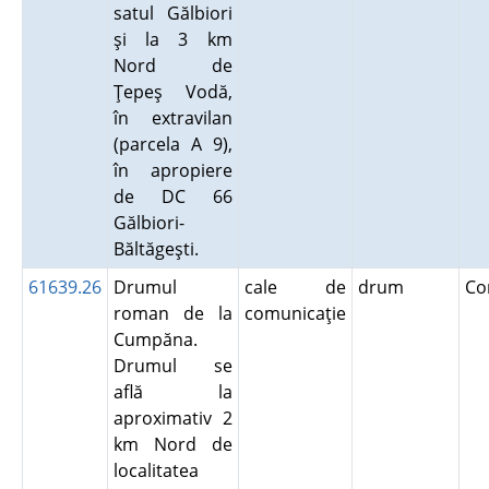
satul Gălbiori
şi la 3 km
Nord de
Ţepeş Vodă,
în extravilan
(parcela A 9),
în apropiere
de DC 66
Gălbiori-
Băltăgeşti.
61639.26
Drumul
cale de
drum
Co
roman de la
comunicaţie
Cumpăna.
Drumul se
află la
aproximativ 2
km Nord de
localitatea