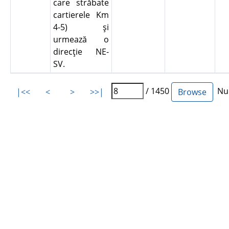
care străbate
cartierele Km
4-5) şi
urmează o
direcţie NE-
SV.
/ 1450
Num
|<<
<
>
>>|