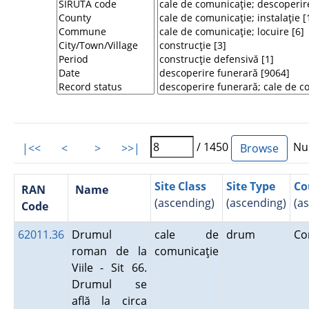
/ 1450
Num
|<<
<
>
>>|
Site Class
Site Type
Co
RAN
Name
(ascending)
(ascending)
(a
Code
62011.36
Drumul
cale de
drum
Co
roman de la
comunicaţie
Viile - Sit 66.
Drumul se
află la circa