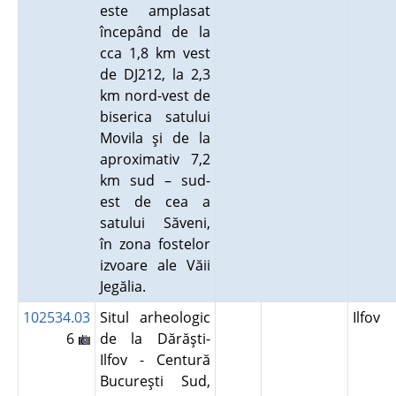
este amplasat
începând de la
cca 1,8 km vest
de DJ212, la 2,3
km nord-vest de
biserica satului
Movila şi de la
aproximativ 7,2
km sud – sud-
est de cea a
satului Săveni,
în zona fostelor
izvoare ale Văii
Jegălia.
102534.03
Situl arheologic
Ilfov
6
de la Dărăşti-
Ilfov - Centură
Bucureşti Sud,