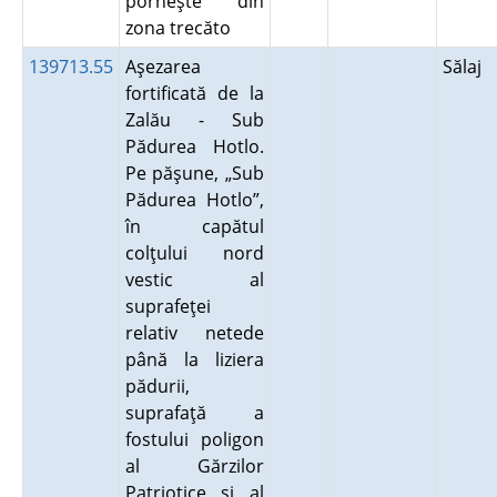
porneşte din
zona trecăto
139713.55
Aşezarea
Sălaj
fortificată de la
Zalău - Sub
Pădurea Hotlo.
Pe păşune, „Sub
Pădurea Hotlo”,
în capătul
colţului nord
vestic al
suprafeţei
relativ netede
până la liziera
pădurii,
suprafaţă a
fostului poligon
al Gărzilor
Patriotice şi al