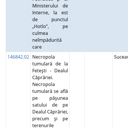
Ministerului de
Interne, la est
de punctul
„Hotlo”, pe
culmea
neîmpădurită
care
146842.02
Necropola
Suce
tumulară de la
Feteşti - Dealul
Căprăriei.
Necropola
tumulară se află
pe păşunea
satului de pe
Dealul Căprăriei,
precum şi pe
terenurile