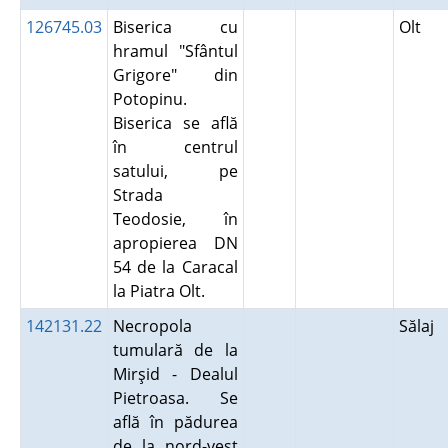
126745.03
Biserica cu
Olt
hramul "Sfântul
Grigore" din
Potopinu.
Biserica se află
în centrul
satului, pe
Strada
Teodosie, în
apropierea DN
54 de la Caracal
la Piatra Olt.
142131.22
Necropola
Sălaj
tumulară de la
Mirşid - Dealul
Pietroasa. Se
află în pădurea
de la nord-vest