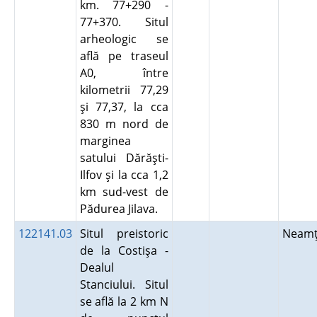
km. 77+290 -
77+370. Situl
arheologic se
află pe traseul
A0, între
kilometrii 77,29
şi 77,37, la cca
830 m nord de
marginea
satului Dărăşti-
Ilfov şi la cca 1,2
km sud-vest de
Pădurea Jilava.
122141.03
Situl preistoric
Neam
de la Costişa -
Dealul
Stanciului. Situl
se află la 2 km N