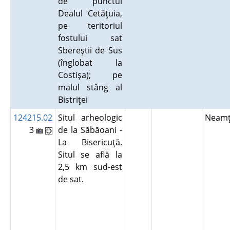
de punctul
Dealul Cetăţuia,
pe teritoriul
fostului sat
Sbereştii de Sus
(înglobat la
Costişa); pe
malul stâng al
Bistriţei
124215.02
Situl arheologic
Neam
3
de la Săbăoani -
La Bisericuţă.
Situl se află la
2,5 km sud-est
de sat.