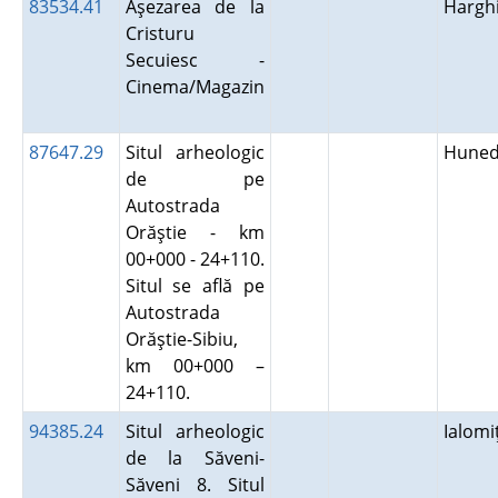
83534.41
Aşezarea de la
Hargh
Cristuru
Secuiesc -
Cinema/Magazin
87647.29
Situl arheologic
Huned
de pe
Autostrada
Orăştie - km
00+000 - 24+110.
Situl se află pe
Autostrada
Orăştie-Sibiu,
km 00+000 –
24+110.
94385.24
Situl arheologic
Ialom
de la Săveni-
Săveni 8. Situl