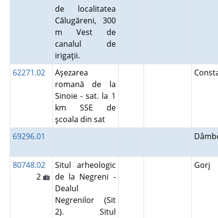
de localitatea
Călugăreni, 300
m Vest de
canalul de
irigaţii.
62271.02
Aşezarea
Const
romană de la
Sinoie - sat. la 1
km SSE de
şcoala din sat
69296.01
Dâmbo
80748.02
Situl arheologic
Gorj
2
de la Negreni -
Dealul
Negrenilor (Sit
2). Situl