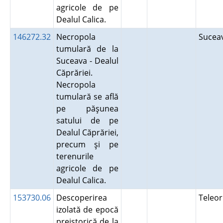
agricole de pe
Dealul Calica.
146272.32
Necropola
Suce
tumulară de la
Suceava - Dealul
Căprăriei.
Necropola
tumulară se află
pe păşunea
satului de pe
Dealul Căprăriei,
precum şi pe
terenurile
agricole de pe
Dealul Calica.
153730.06
Descoperirea
Teleo
izolată de epocă
preistorică de la