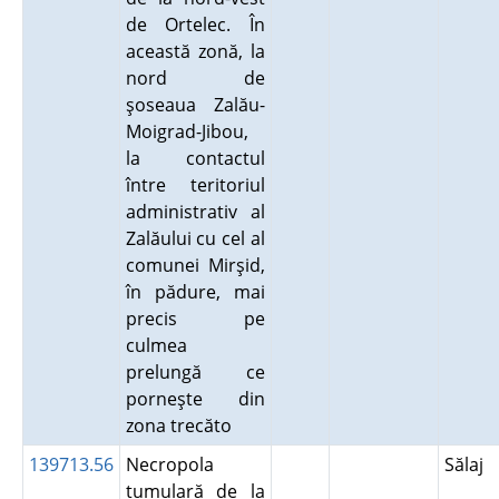
de Ortelec. În
această zonă, la
nord de
şoseaua Zalău-
Moigrad-Jibou,
la contactul
între teritoriul
administrativ al
Zalăului cu cel al
comunei Mirşid,
în pădure, mai
precis pe
culmea
prelungă ce
porneşte din
zona trecăto
139713.56
Necropola
Sălaj
tumulară de la