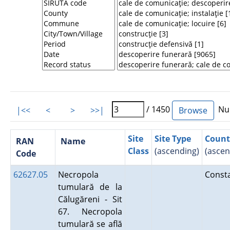
/ 1450
Num
|<<
<
>
>>|
Site
Site Type
Count
RAN
Name
Class
(ascending)
(ascen
Code
62627.05
Necropola
Const
tumulară de la
Călugăreni - Sit
67. Necropola
tumulară se află