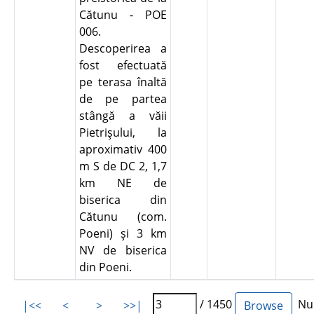
Cătunu - POE
006.
Descoperirea a
fost efectuată
pe terasa înaltă
de pe partea
stângă a văii
Pietrişului, la
aproximativ 400
m S de DC 2, 1,7
km NE de
biserica din
Cătunu (com.
Poeni) şi 3 km
NV de biserica
din Poeni.
/ 1450
Num
|<<
<
>
>>|