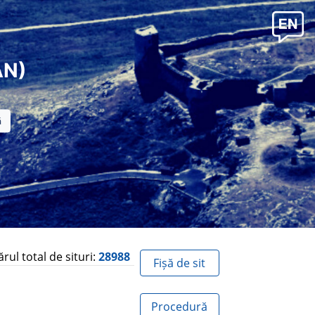
AN)
ul total de situri:
28988
Fișă de sit
Procedură