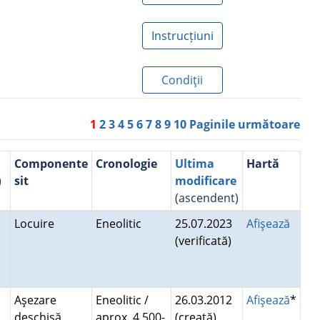
Instrucțiuni
Condiţii
1
2
3
4
5
6
7
8
9
10
Paginile următoare
Componente
Cronologie
Ultima
Hartă
)
sit
modificare
(ascendent)
Locuire
Eneolitic
25.07.2023
Afişează
(verificată)
Aşezare
Eneolitic /
26.03.2012
Afişează
*
deschisă
aprox. 4.500-
(creată)