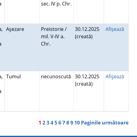
a
sec. IV p. Chr.
a,
Aşezare
Preistorie /
30.12.2025
Afişează
mil. V-IV a.
(creată)
a
Chr.
a,
Tumul
necunoscută
30.12.2025
Afişează
(creată)
a
1
2
3
4
5
6
7
8
9
10
Paginile următoare