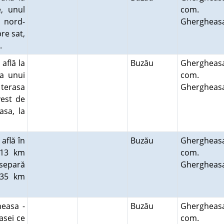
, unul
com.
a nord-
Ghergheas
pre sat,
l.
află la
Buzău
Ghergheas
ea unui
com.
 terasa
Ghergheas
vest de
asa, la
află în
Buzău
Ghergheas
,13 km
com.
separă
Ghergheas
,35 km
.
heasa -
Buzău
Ghergheas
asei ce
com.