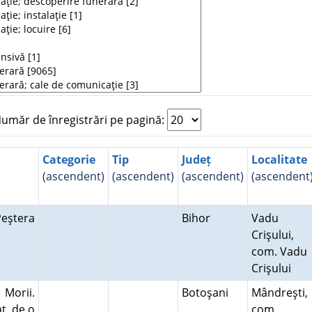
măr de înregistrări pe pagină:
Categorie
Tip
Județ
Localitate
(ascendent)
(ascendent)
(ascendent)
(ascendent
Peştera
Bihor
Vadu
Crişului,
com. Vadu
Crişului
 Morii.
Botoşani
Mândreşti,
t, de o
com.