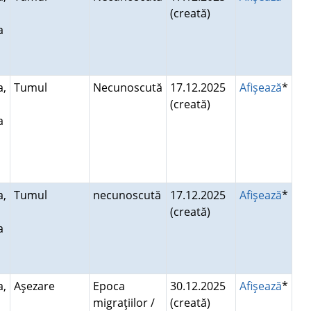
(creată)
a
a,
Tumul
Necunoscută
17.12.2025
Afişează
*
(creată)
a
a,
Tumul
necunoscută
17.12.2025
Afişează
*
(creată)
a
a,
Aşezare
Epoca
30.12.2025
Afişează
*
migraţiilor /
(creată)