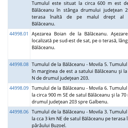
Tumulul este situat la circa 600 m est d
Bălăceanu în stânga drumului judeţean 2
terasa înaltă de pe malul drept al l
Bălăceanu.
44998.01
Aşezarea Boian de la Bălăceanu. Aşezare
localizată pe sud-est de sat, pe o terasă, lâng
Bălăceanu.
44998.08
Tumulul de la Bălăceanu - Movila 5. Tumulul 
în marginea de est a satului Bălăceanu şi l
N de drumul judeţean 203.
44998.09
Tumulul de la Bălăceanu - Movila 6. Tumulul 
la circa 900 m SE de satul Bălăceanu şi la 70
drumul judeţean 203 spre Galbenu.
44998.06
Tumulul de la Bălăceanu - Movila 3. Tumulul 
la cca 3 km NE de satul Bălăceanu pe terasa î
pârâului Buzoel.