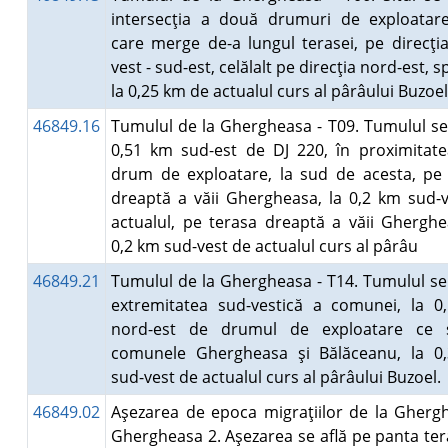
intersecţia a două drumuri de exploatare
care merge de-a lungul terasei, pe direcţi
vest - sud-est, celălalt pe direcţia nord-est, s
la 0,25 km de actualul curs al pârâului Buzoe
46849.16
Tumulul de la Ghergheasa - T09. Tumulul se 
0,51 km sud-est de DJ 220, în proximitat
drum de exploatare, la sud de acesta, pe
dreaptă a văii Ghergheasa, la 0,2 km sud-
actualul, pe terasa dreaptă a văii Gherghe
0,2 km sud-vest de actualul curs al pârâu
46849.21
Tumulul de la Ghergheasa - T14. Tumulul se 
extremitatea sud-vestică a comunei, la 0
nord-est de drumul de exploatare ce 
comunele Ghergheasa şi Bălăceanu, la 0
sud-vest de actualul curs al pârâului Buzoel
46849.02
Aşezarea de epoca migraţiilor de la Gherg
Ghergheasa 2. Aşezarea se află pe panta ter