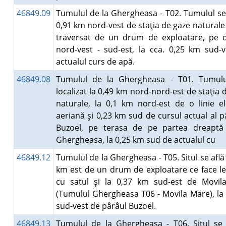
46849.09
Tumulul de la Ghergheasa - T02. Tumulul se 
0,91 km nord-vest de staţia de gaze naturale 
traversat de un drum de exploatare, pe d
nord-vest - sud-est, la cca. 0,25 km sud-
actualul curs de apă.
46849.08
Tumulul de la Ghergheasa - T01. Tumulu
localizat la 0,49 km nord-nord-est de staţia 
naturale, la 0,1 km nord-est de o linie el
aeriană şi 0,23 km sud de cursul actual al p
Buzoel, pe terasa de pe partea dreaptă 
Ghergheasa, la 0,25 km sud de actualul cu
46849.12
Tumulul de la Ghergheasa - T05. Situl se află 
km est de un drum de exploatare ce face l
cu satul şi la 0,37 km sud-est de Movil
(Tumulul Ghergheasa T06 - Movila Mare), la
sud-vest de pârâul Buzoel.
46849.13
Tumulul de la Ghergheasa - T06. Situl se 