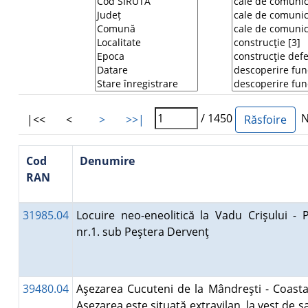
/ 1450
Nu
|<<
<
>
>>|
Cod
Denumire
RAN
31985.04
Locuire neo-eneolitică la Vadu Crişului - 
nr.1. sub Peştera Dervenţ
39480.04
Aşezarea Cucuteni de la Mândreşti - Coasta
Aşezarea este situată extravilan, la vest de sa