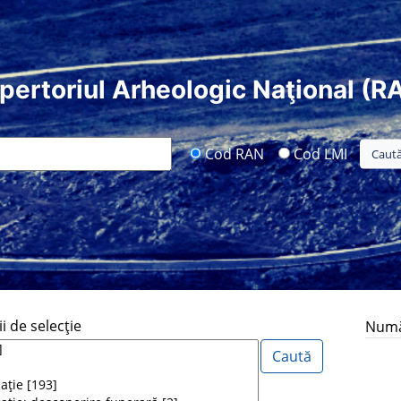
pertoriul Arheologic Naţional (R
Cod RAN
Cod LMI
i de selecţie
Număr