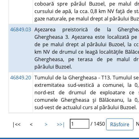
coboară spre pârâul Buzoel, pe malul dr
cursului de apă, la cca. 0,8 km NV faţă de st
gaze naturale, pe malul drept al pârâului Bu
46849.03
Aşezarea preistorică de la Ghergh
Ghergheasa 3. Aşezarea este localizată pe
de pe malul drept al pârâului Buzoel, la cc
km NV de drumul ce leagă localităţile Bălăc
Ghergheasa, pe terasa de pe malul dr
pârâului Buzoel.
46849.20
Tumulul de la Ghergheasa - T13. Tumulul se 
extremitatea sud-vestică a comunei, la 0
nord-est de drumul de exploatare ce 
comunele Ghergheasa şi Bălăceanu, la 0
sud-vest de actualul curs al pârâului Buzoel
/ 1450
Nu
|<<
<
>
>>|