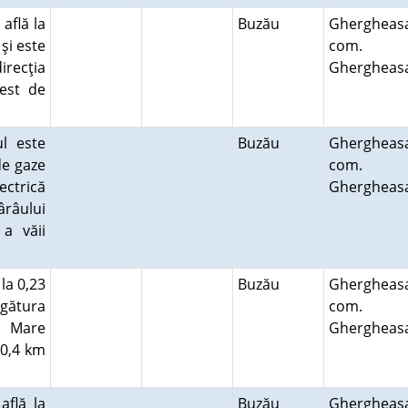
află la
Buzău
Ghergheas
şi este
com.
irecţia
Ghergheas
vest de
l este
Buzău
Ghergheas
de gaze
com.
ectrică
Ghergheas
ârâului
a văii
la 0,23
Buzău
Ghergheas
egătura
com.
a Mare
Ghergheas
 0,4 km
află la
Buzău
Ghergheas