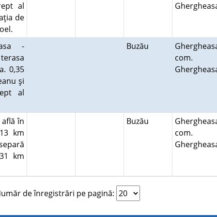
ept al
Ghergheas
aţia de
zoel.
easa -
Buzău
Ghergheas
 terasa
com.
a. 0,35
Ghergheas
eanu şi
ept al
află în
Buzău
Ghergheas
,13 km
com.
separă
Ghergheas
,31 km
.
măr de înregistrări pe pagină: