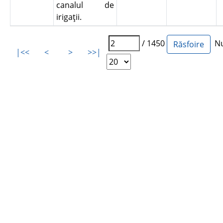
canalul de
irigaţii.
/ 1450
Num
|<<
<
>
>>|