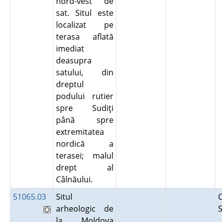
nord-vest de
sat. Situl este
localizat pe
terasa aflată
imediat
deasupra
satului, din
dreptul
podului rutier
spre Sudiţi
până spre
extremitatea
nordică a
terasei; malul
drept al
Câlnăului.
51065.03
Situl
C
arheologic de
la Moldova