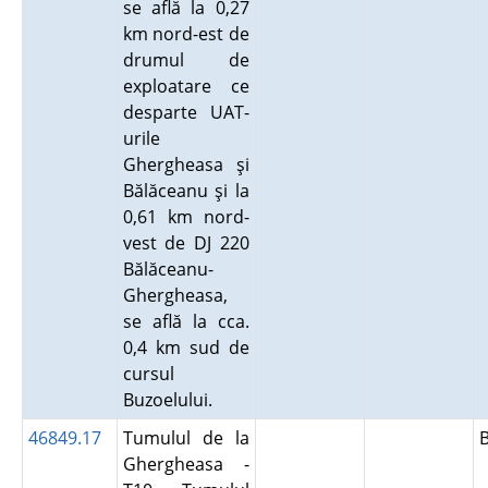
se află la 0,27
km nord-est de
drumul de
exploatare ce
desparte UAT-
urile
Ghergheasa şi
Bălăceanu şi la
0,61 km nord-
vest de DJ 220
Bălăceanu-
Ghergheasa,
se află la cca.
0,4 km sud de
cursul
Buzoelului.
46849.17
Tumulul de la
Ghergheasa -