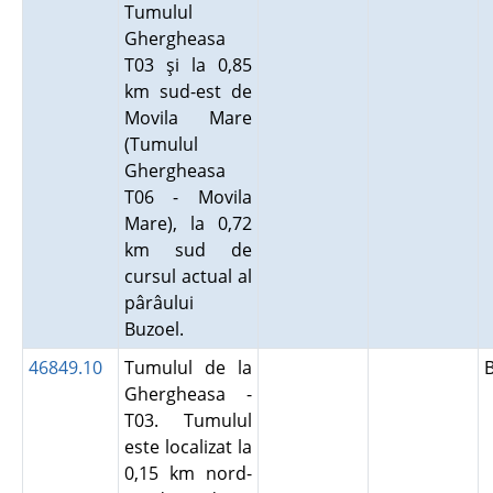
Tumulul
Ghergheasa
T03 şi la 0,85
km sud-est de
Movila Mare
(Tumulul
Ghergheasa
T06 - Movila
Mare), la 0,72
km sud de
cursul actual al
pârâului
Buzoel.
46849.10
Tumulul de la
Ghergheasa -
T03. Tumulul
este localizat la
0,15 km nord-