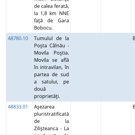
de calea ferată,
la 1,8 km NNE
faţă de Gara
Bobocu.
48780.10
Tumulul de la
Poşta Câlnău -
Movila Poştia.
Movila se află
în intravilan, în
partea de sud
a satului, pe
două
proprietăţi.
48833.01
Aşezarea
pluristratificată
de la
Zilişteanca - La