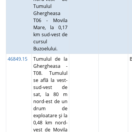
Tumulul
Ghergheasa
T06 - Movila
Mare, la 0,17
km sud-vest de
cursul
Buzoelului.
46849.15
Tumulul de la
Ghergheasa -
T08. Tumulul
se află la vest-
sud-vest de
sat, la 80 m
nord-est de un
drum de
exploatare şi la
0,48 km nord-
vest de Movila