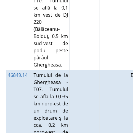
T10. Tumulul
se află la 0,1
km vest de DJ
220
(Bălăceanu-
Boldu), 0,5 km
sud-vest de
podul peste
pârâul
Ghergheasa.
46849.14
Tumulul de la
Ghergheasa -
T07. Tumulul
se află la 0,035
km nord-est de
un drum de
exploatare şi la
cca. 0,2 km
nord-vest de