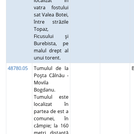
localizat în
vatra fostului
sat Valea Botei,
între străzile
Topaz,
Ficusului şi
Burebista, pe
malul drept al
unui torent.
48780.05
Tumulul de la
Poşta Câlnău -
Movila
Bogdanu.
Tumulul este
localizat în
partea de est a
comunei, în
câmpie; la 160
metri distanţă