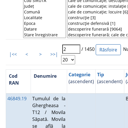
/ 1450
Num
|<<
<
>
>>|
Categorie
Tip
J
Cod
Denumire
(ascendent)
(ascendent)
(
RAN
46849.19
Tumulul de la
Ghergheasa -
T12 / Movila
Săpată. Movila
se află la