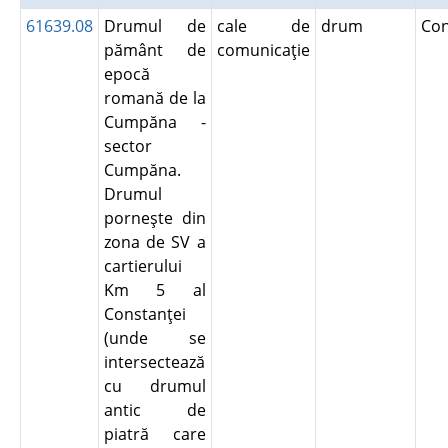
61639.08
Drumul de
cale de
drum
Co
pământ de
comunicaţie
epocă
romană de la
Cumpăna -
sector
Cumpăna.
Drumul
porneşte din
zona de SV a
cartierului
Km 5 al
Constanţei
(unde se
intersectează
cu drumul
antic de
piatră care