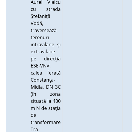
Aurel Vlaicu
cu strada
Ştefăniţă
Vodă,
traversează
terenuri
intravilane şi
extravilane
pe direcţia
ESE-VNV,
calea ferată
Constanţa-
Midia, DN 3C
(în zona
situată la 400
m N de staţia
de
transformare
Tra