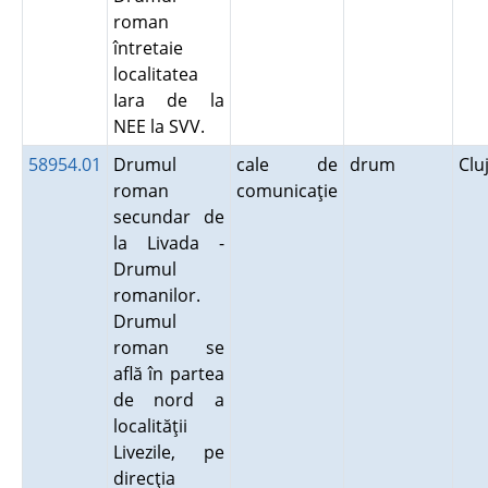
roman
întretaie
localitatea
Iara de la
NEE la SVV.
58954.01
Drumul
cale de
drum
Clu
roman
comunicaţie
secundar de
la Livada -
Drumul
romanilor.
Drumul
roman se
află în partea
de nord a
localităţii
Livezile, pe
direcţia