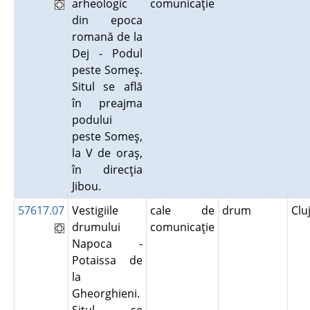
arheologic
comunicaţie
din epoca
romană de la
Dej - Podul
peste Someş.
Situl se află
în preajma
podului
peste Someş,
la V de oraş,
în direcţia
Jibou.
57617.07
Vestigiile
cale de
drum
Clu
drumului
comunicaţie
Napoca -
Potaissa de
la
Gheorghieni.