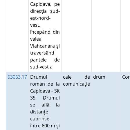
Capidava, pe
direcţia sud-
est-nord-
vest,
începând din
valea
Vlahcanara şi
traversând
pantele de
sud-vest a
63063.17
Drumul
cale de
drum
Co
roman de la
comunicaţie
Capidava - Sit
35. Drumul
se află la
distanţe
cuprinse
între 600 m şi