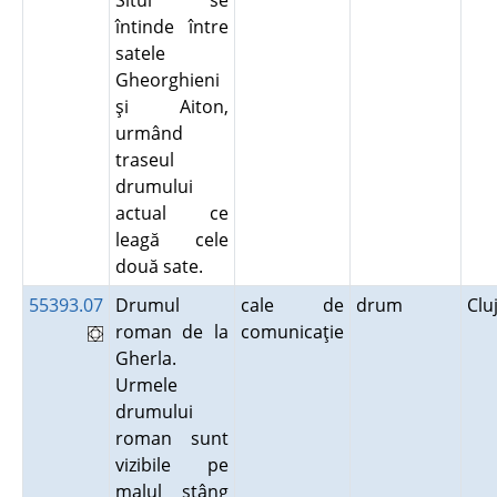
Situl se
întinde între
satele
Gheorghieni
şi Aiton,
urmând
traseul
drumului
actual ce
leagă cele
două sate.
55393.07
Drumul
cale de
drum
Clu
roman de la
comunicaţie
Gherla.
Urmele
drumului
roman sunt
vizibile pe
malul stâng