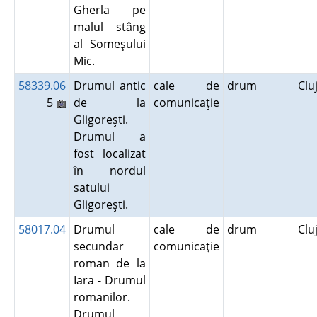
Gherla pe
malul stâng
al Someşului
Mic.
58339.06
Drumul antic
cale de
drum
Clu
5
de la
comunicaţie
Gligoreşti.
Drumul a
fost localizat
în nordul
satului
Gligoreşti.
58017.04
Drumul
cale de
drum
Clu
secundar
comunicaţie
roman de la
Iara - Drumul
romanilor.
Drumul