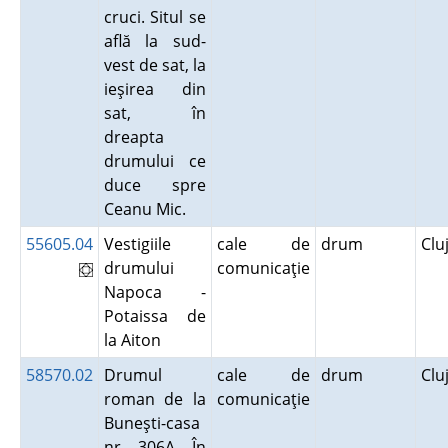
cruci. Situl se
află la sud-
vest de sat, la
ieşirea din
sat, în
dreapta
drumului ce
duce spre
Ceanu Mic.
55605.04
Vestigiile
cale de
drum
Clu
drumului
comunicaţie
Napoca -
Potaissa de
la Aiton
58570.02
Drumul
cale de
drum
Clu
roman de la
comunicaţie
Buneşti-casa
nr. 306A. În