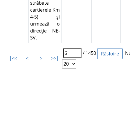
străbate
cartierele Km
4-5) şi
urmează o
direcţie NE-
SV.
/ 1450
Num
|<<
<
>
>>|