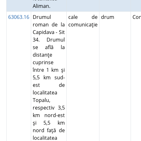
Aliman.
63063.16
Drumul
cale de
drum
Co
roman de la
comunicaţie
Capidava - Sit
34. Drumul
se află la
distanţe
cuprinse
între 1 km şi
5,5 km sud-
est de
localitatea
Topalu,
respectiv 3,5
km nord-est
şi 5,5 km
nord faţă de
localitatea