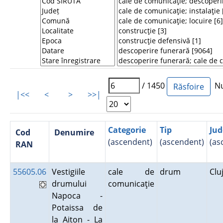
/ 1450
Num
|<<
<
>
>>|
Categorie
Tip
Jud
Cod
Denumire
(ascendent)
(ascendent)
(as
RAN
55605.06
Vestigiile
cale de
drum
Clu
drumului
comunicaţie
Napoca -
Potaissa de
la Aiton - La