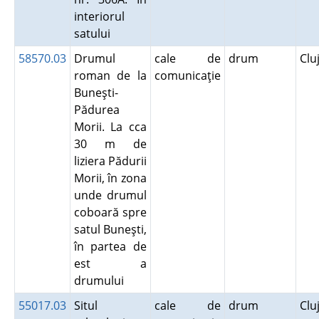
interiorul
satului
58570.03
Drumul
cale de
drum
Clu
roman de la
comunicaţie
Buneşti-
Pădurea
Morii. La cca
30 m de
liziera Pădurii
Morii, în zona
unde drumul
coboară spre
satul Buneşti,
în partea de
est a
drumului
55017.03
Situl
cale de
drum
Clu