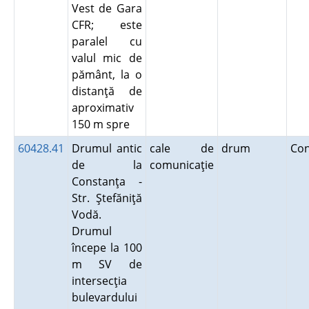
Vest de Gara
CFR; este
paralel cu
valul mic de
pământ, la o
distanţă de
aproximativ
150 m spre
60428.41
Drumul antic
cale de
drum
Co
de la
comunicaţie
Constanţa -
Str. Ştefăniţă
Vodă.
Drumul
începe la 100
m SV de
intersecţia
bulevardului