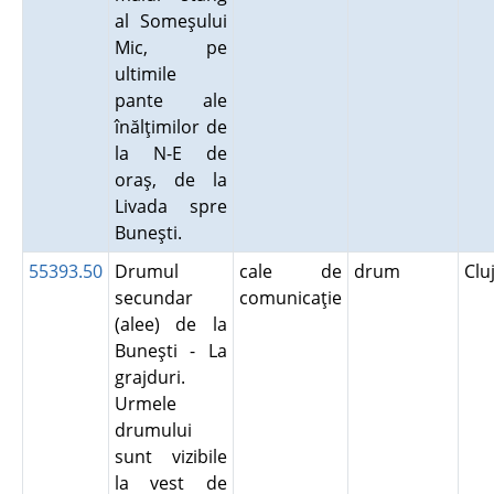
al Someşului
Mic, pe
ultimile
pante ale
înălţimilor de
la N-E de
oraş, de la
Livada spre
Buneşti.
55393.50
Drumul
cale de
drum
Clu
secundar
comunicaţie
(alee) de la
Buneşti - La
grajduri.
Urmele
drumului
sunt vizibile
la vest de