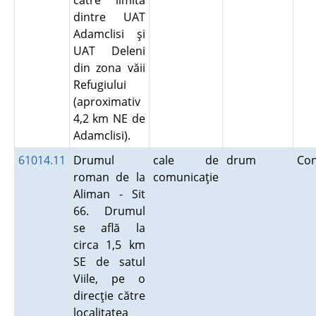
către limita
dintre UAT
Adamclisi şi
UAT Deleni
din zona văii
Refugiului
(aproximativ
4,2 km NE de
Adamclisi).
61014.11
Drumul
cale de
drum
Co
roman de la
comunicaţie
Aliman - Sit
66. Drumul
se află la
circa 1,5 km
SE de satul
Viile, pe o
direcţie către
localitatea