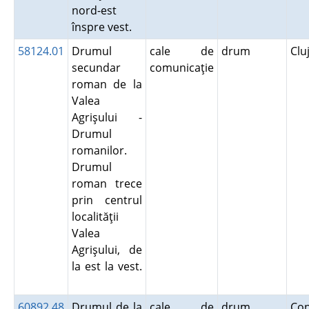
nord-est
înspre vest.
58124.01
Drumul
cale de
drum
Clu
secundar
comunicaţie
roman de la
Valea
Agrişului -
Drumul
romanilor.
Drumul
roman trece
prin centrul
localităţii
Valea
Agrişului, de
la est la vest.
60892.48
Drumul de la
cale de
drum
Co