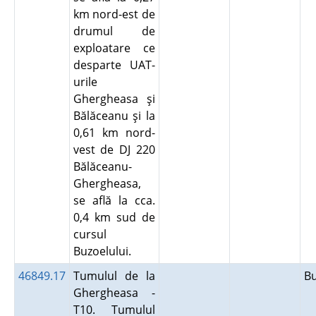
km nord-est de
drumul de
exploatare ce
desparte UAT-
urile
Ghergheasa şi
Bălăceanu şi la
0,61 km nord-
vest de DJ 220
Bălăceanu-
Ghergheasa,
se află la cca.
0,4 km sud de
cursul
Buzoelului.
46849.17
Tumulul de la
B
Ghergheasa -
T10. Tumulul