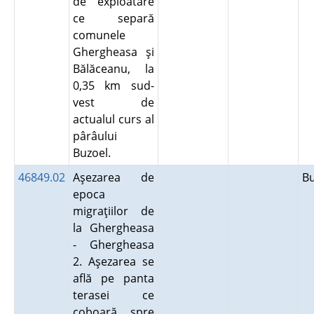
de exploatare
ce separă
comunele
Ghergheasa şi
Bălăceanu, la
0,35 km sud-
vest de
actualul curs al
pârâului
Buzoel.
46849.02
Aşezarea de
B
epoca
migraţiilor de
la Ghergheasa
- Ghergheasa
2. Aşezarea se
află pe panta
terasei ce
coboară spre