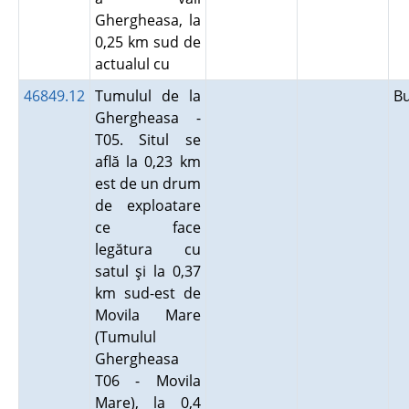
Ghergheasa, la
0,25 km sud de
actualul cu
46849.12
Tumulul de la
B
Ghergheasa -
T05. Situl se
află la 0,23 km
est de un drum
de exploatare
ce face
legătura cu
satul şi la 0,37
km sud-est de
Movila Mare
(Tumulul
Ghergheasa
T06 - Movila
Mare), la 0,4