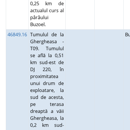
0,25 km de
actualul curs al
pârâului
Buzoel.
46849.16
Tumulul de la
B
Ghergheasa -
T09. Tumulul
se află la 0,51
km sud-est de
DJ 220, în
proximitatea
unui drum de
exploatare, la
sud de acesta,
pe terasa
dreaptă a văii
Ghergheasa, la
0,2 km sud-