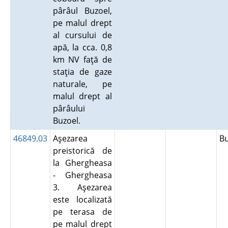
pârâul Buzoel,
pe malul drept
al cursului de
apă, la cca. 0,8
km NV faţă de
staţia de gaze
naturale, pe
malul drept al
pârâului
Buzoel.
46849.03
Aşezarea
B
preistorică de
la Ghergheasa
- Ghergheasa
3. Aşezarea
este localizată
pe terasa de
pe malul drept