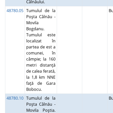
Câlnăului.
48780.05
Tumulul de la
B
Poşta Câlnău -
Movila
Bogdanu.
Tumulul este
localizat în
partea de est a
comunei, în
câmpie; la 160
metri distanţă
de calea ferată,
la 1,8 km NNE
faţă de Gara
Bobocu.
48780.10
Tumulul de la
B
Poşta Câlnău -
Movila Poştia.