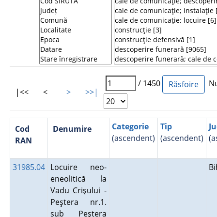
/ 1450
Num
|<<
<
>
>>|
Categorie
Tip
Ju
Cod
Denumire
(ascendent)
(ascendent)
(a
RAN
31985.04
Locuire neo-
B
eneolitică la
Vadu Crişului -
Peştera nr.1.
sub Peştera