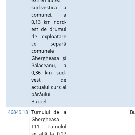
extremitatea
sud-vestică a
comunei, la
0,13 km nord-
est de drumul
de exploatare
ce separă
comunele
Ghergheasa şi
Bălăceanu, la
0,36 km sud-
vest de
actualul curs al
pârâului
Buzoel.
46849.18
Tumulul de la
B
Ghergheasa -
T11. Tumulul
se află la 0,27