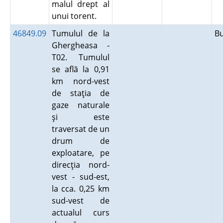
malul drept al
unui torent.
46849.09
Tumulul de la
B
Ghergheasa -
T02. Tumulul
se află la 0,91
km nord-vest
de staţia de
gaze naturale
şi este
traversat de un
drum de
exploatare, pe
direcţia nord-
vest - sud-est,
la cca. 0,25 km
sud-vest de
actualul curs