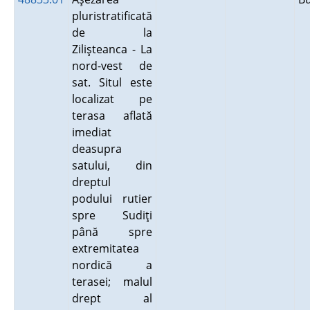
pluristratificată
de la
Zilişteanca - La
nord-vest de
sat. Situl este
localizat pe
terasa aflată
imediat
deasupra
satului, din
dreptul
podului rutier
spre Sudiţi
până spre
extremitatea
nordică a
terasei; malul
drept al