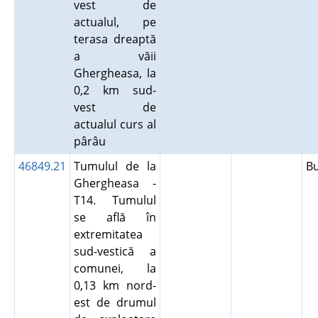
vest de
actualul, pe
terasa dreaptă
a văii
Ghergheasa, la
0,2 km sud-
vest de
actualul curs al
pârâu
46849.21
Tumulul de la
B
Ghergheasa -
T14. Tumulul
se află în
extremitatea
sud-vestică a
comunei, la
0,13 km nord-
est de drumul