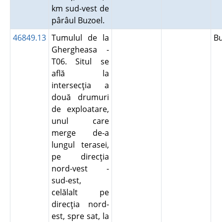
km sud-vest de
pârâul Buzoel.
46849.13
Tumulul de la
B
Ghergheasa -
T06. Situl se
află la
intersecţia a
două drumuri
de exploatare,
unul care
merge de-a
lungul terasei,
pe direcţia
nord-vest -
sud-est,
celălalt pe
direcţia nord-
est, spre sat, la