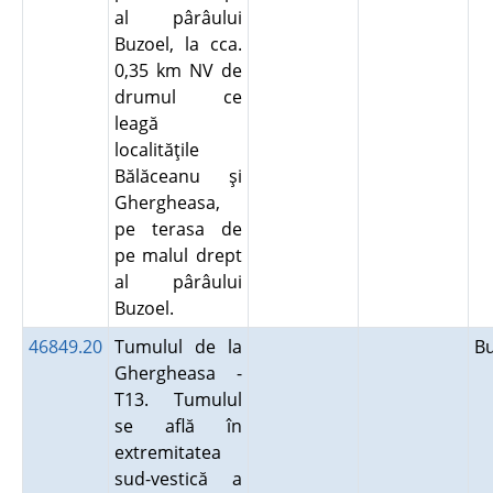
al pârâului
Buzoel, la cca.
0,35 km NV de
drumul ce
leagă
localităţile
Bălăceanu şi
Ghergheasa,
pe terasa de
pe malul drept
al pârâului
Buzoel.
46849.20
Tumulul de la
B
Ghergheasa -
T13. Tumulul
se află în
extremitatea
sud-vestică a