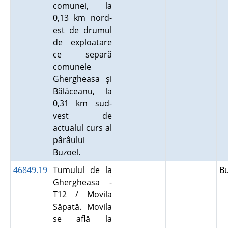
comunei, la
0,13 km nord-
est de drumul
de exploatare
ce separă
comunele
Ghergheasa şi
Bălăceanu, la
0,31 km sud-
vest de
actualul curs al
pârâului
Buzoel.
46849.19
Tumulul de la
B
Ghergheasa -
T12 / Movila
Săpată. Movila
se află la