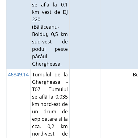
se află la 0,1
km vest de DJ
220
(Bălăceanu-
Boldu), 0,5 km
sud-vest de
podul peste
pârâul
Ghergheasa.
46849.14
Tumulul de la
B
Ghergheasa -
T07. Tumulul
se află la 0,035
km nord-est de
un drum de
exploatare şi la
cca. 0,2 km
nord-vest de