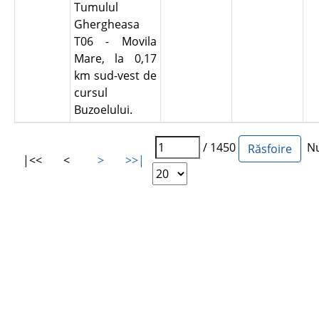
Tumulul
Ghergheasa
T06 - Movila
Mare, la 0,17
km sud-vest de
cursul
Buzoelului.
/ 1450
Num
|<<
<
>
>>|