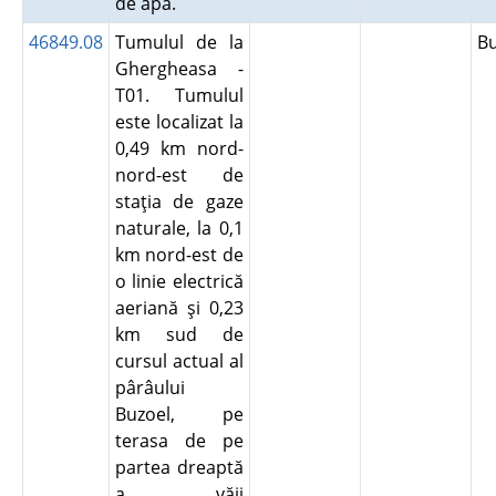
de apă.
46849.08
Tumulul de la
B
Ghergheasa -
T01. Tumulul
este localizat la
0,49 km nord-
nord-est de
staţia de gaze
naturale, la 0,1
km nord-est de
o linie electrică
aeriană şi 0,23
km sud de
cursul actual al
pârâului
Buzoel, pe
terasa de pe
partea dreaptă
a văii