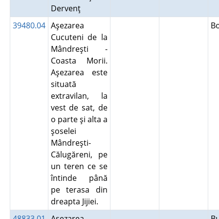
Dervenţ
39480.04
Aşezarea
B
Cucuteni de la
Mândreşti -
Coasta Morii.
Aşezarea este
situată
extravilan, la
vest de sat, de
o parte şi alta a
şoselei
Mândreşti-
Călugăreni, pe
un teren ce se
întinde până
pe terasa din
dreapta Jijiei.
48833.01
Aşezarea
B