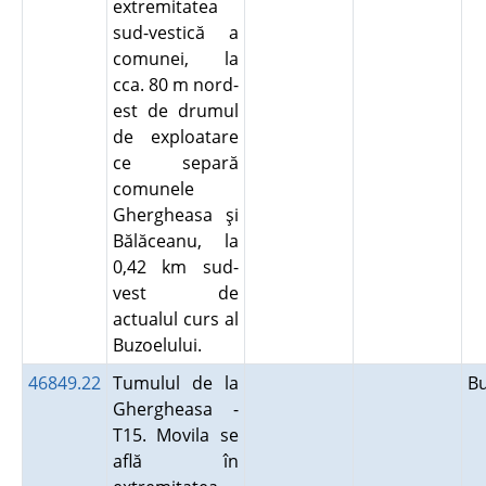
extremitatea
sud-vestică a
comunei, la
cca. 80 m nord-
est de drumul
de exploatare
ce separă
comunele
Ghergheasa şi
Bălăceanu, la
0,42 km sud-
vest de
actualul curs al
Buzoelului.
46849.22
Tumulul de la
B
Ghergheasa -
T15. Movila se
află în