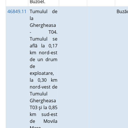
Buzoel.
46849.11
Tumulul de
Buz
la
Ghergheasa
- T04.
Tumulul se
află la 0,17
km nord-est
de un drum
de
exploatare,
la 0,30 km
nord-vest de
Tumulul
Ghergheasa
T03 şi la 0,85
km sud-est
de Movila