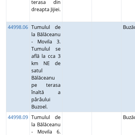
terasa din
dreapta Jijiei.
44998.06
Tumulul de
Buz
la Bălăceanu
- Movila 3.
Tumulul se
află la cca 3
km NE de
satul
Bălăceanu
pe terasa
înaltă a
pârâului
Buzoel.
44998.09
Tumulul de
Buz
la Bălăceanu
- Movila 6.