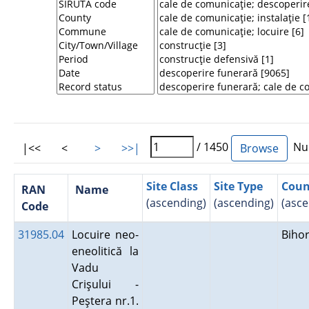
/ 1450
Num
|<<
<
>
>>|
Site Class
Site Type
Coun
RAN
Name
(ascending)
(ascending)
(asce
Code
31985.04
Locuire neo-
Biho
eneolitică la
Vadu
Crişului -
Peştera nr.1.