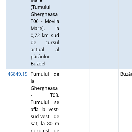
Mare
(Tumulul
Ghergheasa
T06 - Movila
Mare), la
0,72 km sud
de cursul
actual al
pârâului
Buzoel.
46849.15
Tumulul de
Buz
la
Ghergheasa
- T08.
Tumulul se
află la vest-
sud-vest de
sat, la 80 m
nord-est de