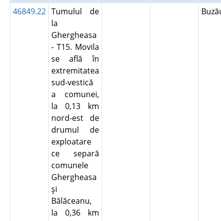
46849.22
Tumulul de
Buz
la
Ghergheasa
- T15. Movila
se află în
extremitatea
sud-vestică
a comunei,
la 0,13 km
nord-est de
drumul de
exploatare
ce separă
comunele
Ghergheasa
şi
Bălăceanu,
la 0,36 km