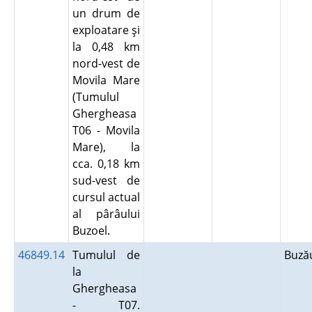
un drum de
exploatare şi
la 0,48 km
nord-vest de
Movila Mare
(Tumulul
Ghergheasa
T06 - Movila
Mare), la
cca. 0,18 km
sud-vest de
cursul actual
al pârâului
Buzoel.
46849.14
Tumulul de
Buz
la
Ghergheasa
- T07.