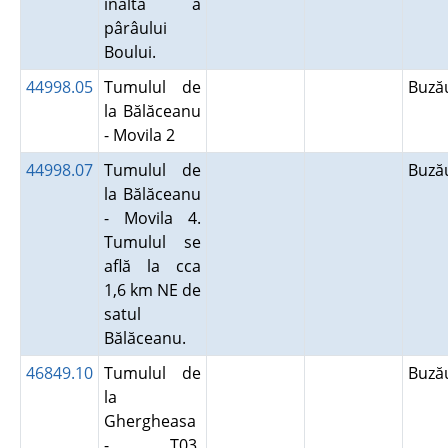
înaltă a
pârâului
Boului.
44998.05
Tumulul de
Buz
la Bălăceanu
- Movila 2
44998.07
Tumulul de
Buz
la Bălăceanu
- Movila 4.
Tumulul se
află la cca
1,6 km NE de
satul
Bălăceanu.
46849.10
Tumulul de
Buz
la
Ghergheasa
- T03.