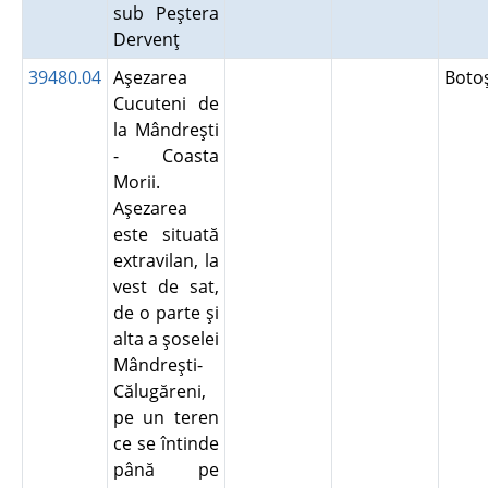
sub Peştera
Dervenţ
39480.04
Aşezarea
Boto
Cucuteni de
la Mândreşti
- Coasta
Morii.
Aşezarea
este situată
extravilan, la
vest de sat,
de o parte şi
alta a şoselei
Mândreşti-
Călugăreni,
pe un teren
ce se întinde
până pe