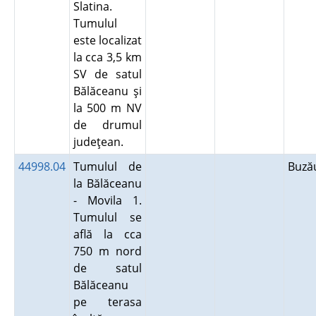
Slatina.
Tumulul
este localizat
la cca 3,5 km
SV de satul
Bălăceanu şi
la 500 m NV
de drumul
judeţean.
44998.04
Tumulul de
Buz
la Bălăceanu
- Movila 1.
Tumulul se
află la cca
750 m nord
de satul
Bălăceanu
pe terasa