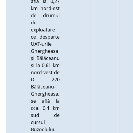
află la 0,27
km nord-est
de drumul
de
exploatare
ce desparte
UAT-urile
Ghergheasa
şi Bălăceanu
şi la 0,61 km
nord-vest de
DJ 220
Bălăceanu-
Ghergheasa,
se află la
cca. 0,4 km
sud de
cursul
Buzoelului.