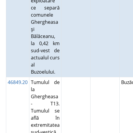
exploatare
ce separă
comunele
Ghergheasa
şi
Bălăceanu,
la 0,42 km
sud-vest de
actualul curs
al
Buzoelului.
46849.20
Tumulul de
Buz
la
Ghergheasa
- T13.
Tumulul se
află în
extremitatea
sud-vestică