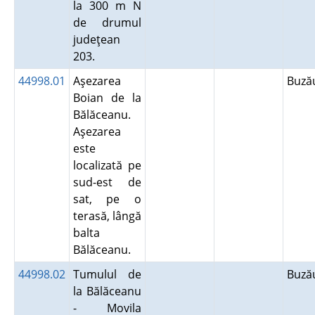
la 300 m N
de drumul
judeţean
203.
44998.01
Aşezarea
Buz
Boian de la
Bălăceanu.
Aşezarea
este
localizată pe
sud-est de
sat, pe o
terasă, lângă
balta
Bălăceanu.
44998.02
Tumulul de
Buz
la Bălăceanu
- Movila