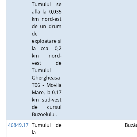
Tumulul se
află la 0,035
km nord-est
de un drum
de
exploatare şi
la cca. 0,2
km nord-
vest de
Tumulul
Ghergheasa
T06 - Movila
Mare, la 0,17
km sud-vest
de cursul
Buzoelului.
46849.17
Tumulul de
Buz
la