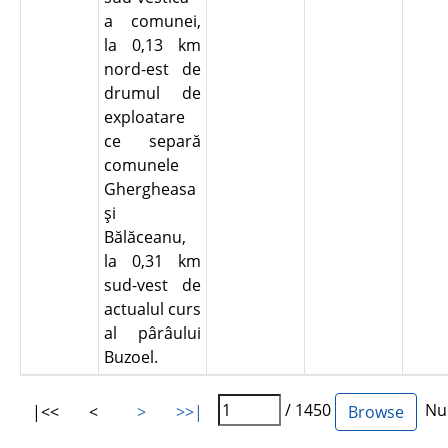
a comunei,
la 0,13 km
nord-est de
drumul de
exploatare
ce separă
comunele
Ghergheasa
şi
Bălăceanu,
la 0,31 km
sud-vest de
actualul curs
al pârâului
Buzoel.
/ 1450
Num
|<<
<
>
>>|