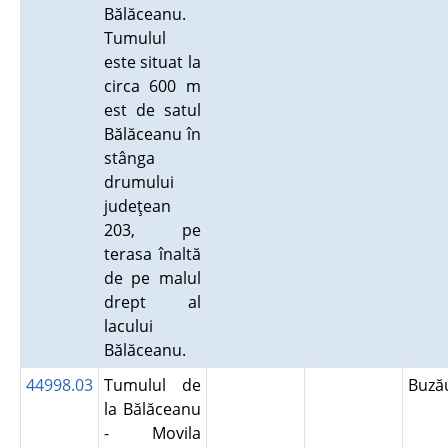
Bălăceanu.
Tumulul
este situat la
circa 600 m
est de satul
Bălăceanu în
stânga
drumului
judeţean
203, pe
terasa înaltă
de pe malul
drept al
lacului
Bălăceanu.
44998.03
Tumulul de
Buz
la Bălăceanu
- Movila