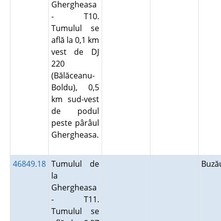
Ghergheasa
- T10.
Tumulul se
află la 0,1 km
vest de DJ
220
(Bălăceanu-
Boldu), 0,5
km sud-vest
de podul
peste pârâul
Ghergheasa.
46849.18
Tumulul de
Buz
la
Ghergheasa
- T11.
Tumulul se