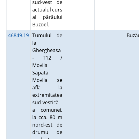
sud-vest de
actualul curs
al pârâului
Buzoel.
46849.19
Tumulul de
Buz
la
Ghergheasa
- T12 /
Movila
Săpată.
Movila se
află la
extremitatea
sud-vestică
a comunei,
la cca. 80 m
nord-est de
drumul de