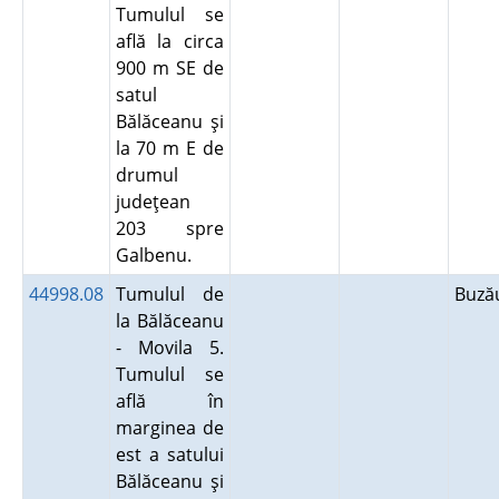
Tumulul se
află la circa
900 m SE de
satul
Bălăceanu şi
la 70 m E de
drumul
judeţean
203 spre
Galbenu.
44998.08
Tumulul de
Buz
la Bălăceanu
- Movila 5.
Tumulul se
află în
marginea de
est a satului
Bălăceanu şi