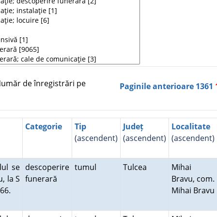
măr de înregistrări pe
Paginile anterioare
1361
Categorie
Tip
Județ
Localitate
(ascendent)
(ascendent)
(ascendent)
ul se
descoperire
tumul
Tulcea
Mihai
, la S
funerară
Bravu, com.
B 66.
Mihai Bravu