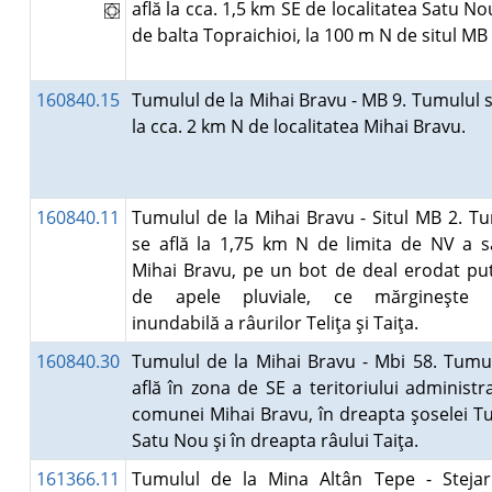
află la cca. 1,5 km SE de localitatea Satu Nou
de balta Topraichioi, la 100 m N de situl M
160840.15
Tumulul de la Mihai Bravu - MB 9. Tumulul s
la cca. 2 km N de localitatea Mihai Bravu.
160840.11
Tumulul de la Mihai Bravu - Situl MB 2. T
se află la 1,75 km N de limita de NV a s
Mihai Bravu, pe un bot de deal erodat pu
de apele pluviale, ce mărgineşte 
inundabilă a râurilor Teliţa şi Taiţa.
160840.30
Tumulul de la Mihai Bravu - Mbi 58. Tumu
află în zona de SE a teritoriului administra
comunei Mihai Bravu, în dreapta şoselei T
Satu Nou şi în dreapta râului Taiţa.
161366.11
Tumulul de la Mina Altân Tepe - Stejar