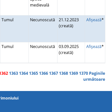
medievală
Tumul
Necunoscută
21.12.2023
Afişează
*
(creată)
Tumul
Necunoscută
03.09.2025
Afişează
*
(creată)
1362
1363
1364
1365
1366
1367
1368
1369
1370
Paginile
următoare
trimoniului