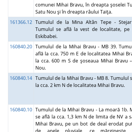
comunei Mihai Bravu, în dreapta şoselei T
Satu Nou şi în dreapta râului Taiţa.
161366.12
Tumulul de la Mina Altân Tepe - Stejar
Tumulul se află la vest de localitate, pe
Eskibabei.
160840.20
Tumulul de la Mihai Bravu - MB 39. Tumul
află la cca. 750 m E de localitatea Mihai Br
la cca. 600 m S de şoseaua Mihai Bravu –
Nou.
160840.14
Tumulul de la Mihai Bravu - MB 8. Tumulul s
la cca. 2 km N de localitatea Mihai Bravu.
160840.10
Tumulul de la Mihai Bravu - La moară 1b. 
se află la cca. 1,3 km N de limita de NV a s
Mihai Bravu, pe un bot de deal erodat pu
de apele pluviale, ce mărgineşte 