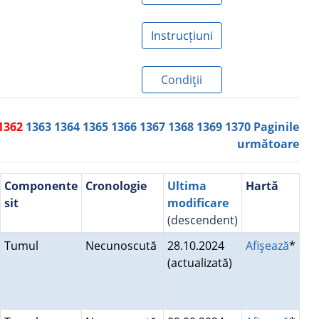
Instrucțiuni
Condiţii
1362
1363
1364
1365
1366
1367
1368
1369
1370
Paginile
următoare
Componente
Cronologie
Ultima
Hartă
sit
modificare
(descendent)
Tumul
Necunoscută
28.10.2024
Afişează
*
(actualizată)