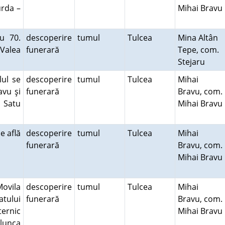
urda –
Mihai Bravu
u 70.
descoperire
tumul
Tulcea
Mina Altân
 Valea
funerară
Tepe, com.
Stejaru
ul se
descoperire
tumul
Tulcea
Mihai
avu şi
funerară
Bravu, com.
 Satu
Mihai Bravu
e află
descoperire
tumul
Tulcea
Mihai
funerară
Bravu, com.
Mihai Bravu
Movila
descoperire
tumul
Tulcea
Mihai
atului
funerară
Bravu, com.
ternic
Mihai Bravu
lunca