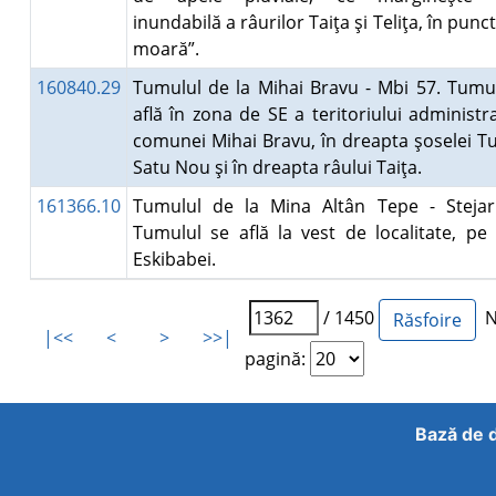
inundabilă a râurilor Taiţa şi Teliţa, în punct
moară”.
160840.29
Tumulul de la Mihai Bravu - Mbi 57. Tumu
află în zona de SE a teritoriului administra
comunei Mihai Bravu, în dreapta şoselei T
Satu Nou şi în dreapta râului Taiţa.
161366.10
Tumulul de la Mina Altân Tepe - Stejar
Tumulul se află la vest de localitate, pe
Eskibabei.
/ 1450
Nu
|<<
<
>
>>|
pagină:
Bază de d