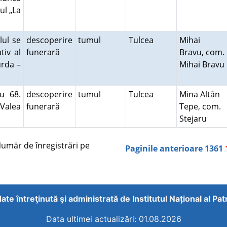
ul „La
lul se
descoperire
tumul
Tulcea
Mihai
tiv al
funerară
Bravu, com.
urda –
Mihai Bravu
u 68.
descoperire
tumul
Tulcea
Mina Altân
 Valea
funerară
Tepe, com.
Stejaru
măr de înregistrări pe
Paginile anterioare
1361
ate întreţinută şi administrată de
Institutul Național al Pa
Data ultimei actualizări: 01.08.2026