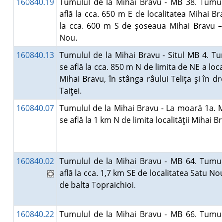
160840.19
Tumulul de la Mihai Bravu - MB 38. Tumul
află la cca. 650 m E de localitatea Mihai Br
la cca. 600 m S de şoseaua Mihai Bravu –
Nou.
160840.13
Tumulul de la Mihai Bravu - Situl MB 4. T
se află la cca. 850 m N de limita de NE a local
Mihai Bravu, în stânga râului Teliţa şi în d
Taiţei.
160840.07
Tumulul de la Mihai Bravu - La moară 1a. 
se află la 1 km N de limita localităţii Mihai 
160840.02
Tumulul de la Mihai Bravu - MB 64. Tumul
află la cca. 1,7 km SE de localitatea Satu Nou
de balta Topraichioi.
160840.22
Tumulul de la Mihai Bravu - MB 66. Tumul