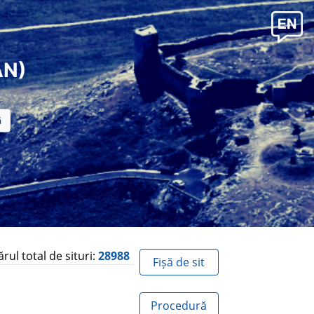
AN)
ul total de situri:
28988
Fișă de sit
Procedură