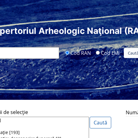
pertoriul Arheologic Naţional (R
Cod RAN
Cod LMI
i de selecţie
Număr