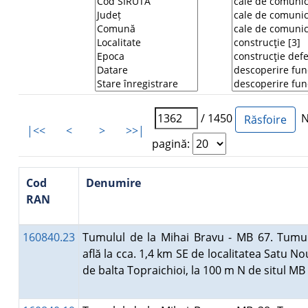
/ 1450
Nu
|<<
<
>
>>|
pagină:
Cod
Denumire
RAN
160840.23
Tumulul de la Mihai Bravu - MB 67. Tumul
află la cca. 1,4 km SE de localitatea Satu Nou
de balta Topraichioi, la 100 m N de situl M