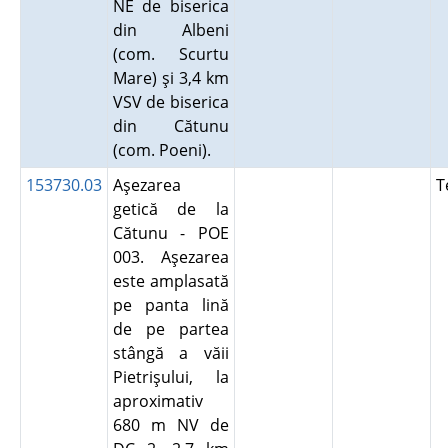
NE de biserica
din Albeni
(com. Scurtu
Mare) şi 3,4 km
VSV de biserica
din Cătunu
(com. Poeni).
153730.03
Aşezarea
T
getică de la
Cătunu - POE
003. Aşezarea
este amplasată
pe panta lină
de pe partea
stângă a văii
Pietrişului, la
aproximativ
680 m NV de