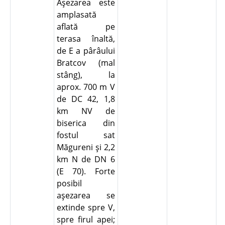
Aşezarea este
amplasată
aflată pe
terasa înaltă,
de E a pârâului
Bratcov (mal
stâng), la
aprox. 700 m V
de DC 42, 1,8
km NV de
biserica din
fostul sat
Măgureni şi 2,2
km N de DN 6
(E 70). Forte
posibil
aşezarea se
extinde spre V,
spre firul apei;