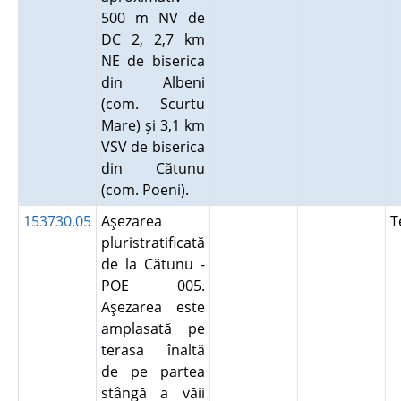
500 m NV de
DC 2, 2,7 km
NE de biserica
din Albeni
(com. Scurtu
Mare) şi 3,1 km
VSV de biserica
din Cătunu
(com. Poeni).
153730.05
Aşezarea
T
pluristratificată
de la Cătunu -
POE 005.
Aşezarea este
amplasată pe
terasa înaltă
de pe partea
stângă a văii