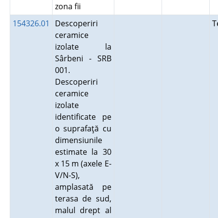
zona fii
154326.01
Descoperiri
T
ceramice
izolate la
Sârbeni - SRB
001.
Descoperiri
ceramice
izolate
identificate pe
o suprafaţă cu
dimensiunile
estimate la 30
x 15 m (axele E-
V/N-S),
amplasată pe
terasa de sud,
malul drept al