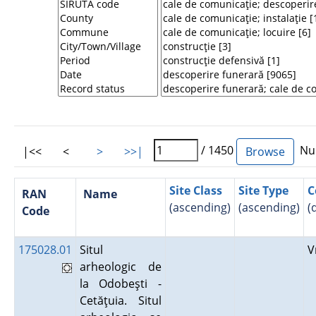
/ 1450
Num
|<<
<
>
>>|
Site Class
Site Type
C
RAN
Name
(ascending)
(ascending)
(
Code
175028.01
Situl
V
arheologic de
la Odobeşti -
Cetăţuia. Situl