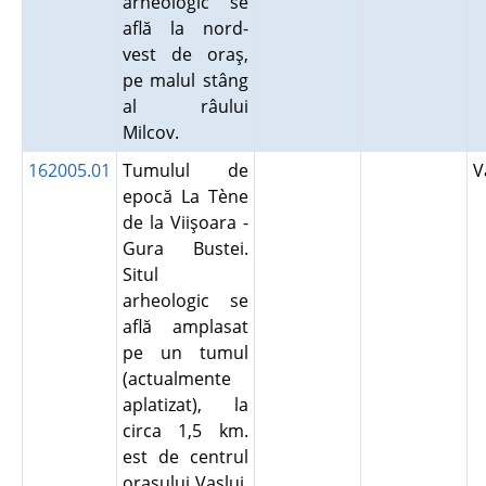
arheologic se
află la nord-
vest de oraş,
pe malul stâng
al râului
Milcov.
162005.01
Tumulul de
V
epocă La Tène
de la Viişoara -
Gura Bustei.
Situl
arheologic se
află amplasat
pe un tumul
(actualmente
aplatizat), la
circa 1,5 km.
est de centrul
oraşului Vaslui,