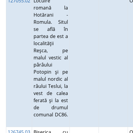
127055.02
Locuire
O
romană la
Hotărani -
Romula. Situl
se află în
partea de est a
localităţii
Reşca, pe
malul vestic al
pârâului
Potopin şi pe
malul nordic al
râului Teslui, la
vest de calea
ferată şi la est
de drumul
comunal DC86.
126745.03
Biserica cu
O