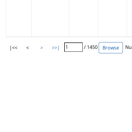
/ 1450
Num
|<<
<
>
>>|