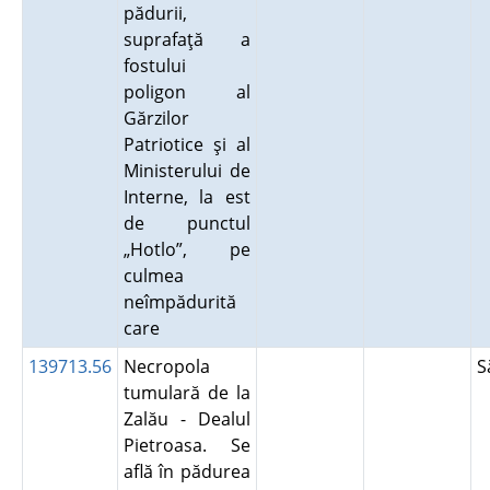
pădurii,
suprafaţă a
fostului
poligon al
Gărzilor
Patriotice şi al
Ministerului de
Interne, la est
de punctul
„Hotlo”, pe
culmea
neîmpădurită
care
139713.56
Necropola
S
tumulară de la
Zalău - Dealul
Pietroasa. Se
află în pădurea