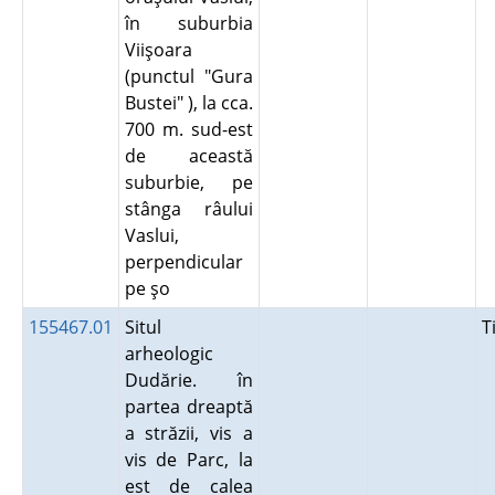
în suburbia
Viişoara
(punctul "Gura
Bustei" ), la cca.
700 m. sud-est
de această
suburbie, pe
stânga râului
Vaslui,
perpendicular
pe şo
155467.01
Situl
T
arheologic
Dudărie. în
partea dreaptă
a străzii, vis a
vis de Parc, la
est de calea