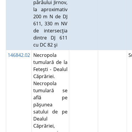
pârâului Jirnov,
la aproximativ
200 m N de DJ
611, 330 m NV
de intersecţia
dintre DJ 611
cu DC 82 şi
146842.02
Necropola
S
tumulară de la
Feteşti - Dealul
Căprăriei.
Necropola
tumulară se
află pe
păşunea
satului de pe
Dealul
Căprăriei,