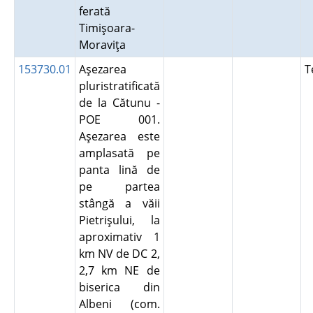
ferată
Timişoara-
Moraviţa
153730.01
Aşezarea
T
pluristratificată
de la Cătunu -
POE 001.
Aşezarea este
amplasată pe
panta lină de
pe partea
stângă a văii
Pietrişului, la
aproximativ 1
km NV de DC 2,
2,7 km NE de
biserica din
Albeni (com.