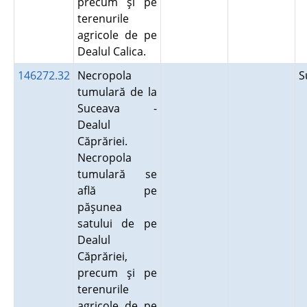
precum şi pe
terenurile
agricole de pe
Dealul Calica.
146272.32
Necropola
S
tumulară de la
Suceava -
Dealul
Căprăriei.
Necropola
tumulară se
află pe
păşunea
satului de pe
Dealul
Căprăriei,
precum şi pe
terenurile
agricole de pe