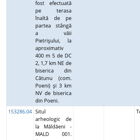
fost efectuată
pe terasa
înaltă de pe
partea stângă
a văii
Pietrişului, la
aproximativ
400 m S de DC
2, 1,7 km NE de
biserica din
Cătunu (com.
Poeni) şi 3 km
NV de biserica
din Poeni.
153286.04
Situl
T
arheologic de
la Măldăeni -
MALD 001.