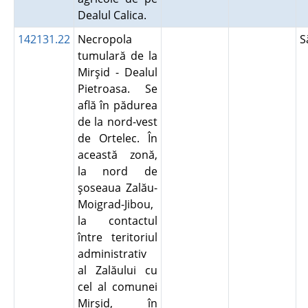
Dealul Calica.
142131.22
Necropola
S
tumulară de la
Mirşid - Dealul
Pietroasa. Se
află în pădurea
de la nord-vest
de Ortelec. În
această zonă,
la nord de
şoseaua Zalău-
Moigrad-Jibou,
la contactul
între teritoriul
administrativ
al Zalăului cu
cel al comunei
Mirşid, în