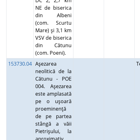
DC 2, 2,7 km
NE de biserica
din Albeni
(com. Scurtu
Mare) şi 3,1 km
VSV de biserica
din Cătunu
(com. Poeni).
153730.04
Aşezarea
T
neolitică de la
Cătunu - POE
004. Aşezarea
este amplasată
pe o uşoară
proeminenţă
de pe partea
stângă a văii
Pietrişului, la
aproximativ