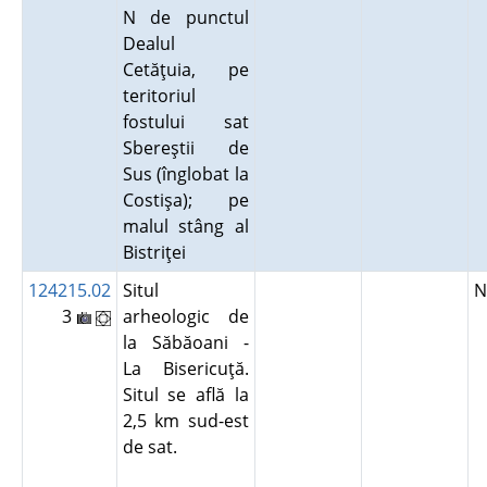
N de punctul
Dealul
Cetăţuia, pe
teritoriul
fostului sat
Sbereştii de
Sus (înglobat la
Costişa); pe
malul stâng al
Bistriţei
124215.02
Situl
N
3
arheologic de
la Săbăoani -
La Bisericuţă.
Situl se află la
2,5 km sud-est
de sat.