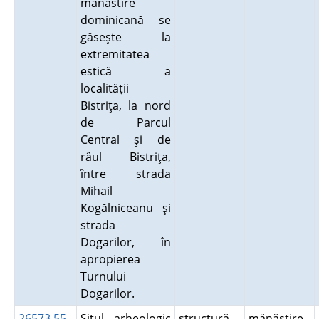
mănăstire
dominicană se
găseşte la
extremitatea
estică a
localităţii
Bistriţa, la nord
de Parcul
Central şi de
râul Bistriţa,
între strada
Mihail
Kogălniceanu şi
strada
Dogarilor, în
apropierea
Turnului
Dogarilor.
26573.55
Situl arheologic
structură
mănăstire