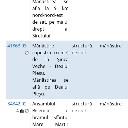
Mănăstirea se
află la 9 km
nord-nord-est
de sat, pe malul
drept al
Siretului.
41863.03
Mănăstire
structură
mănăstire
rupestră (ruine)
de cult
de la Şinca
Veche - Dealul
Pleşu.
Mănăstirea se
află pe Dealul
Pleşu.
34342.02
Ansamblul
structură
mănăstire
4
Bisericii cu
de cult
hramul "Sfântul
Mare Martir