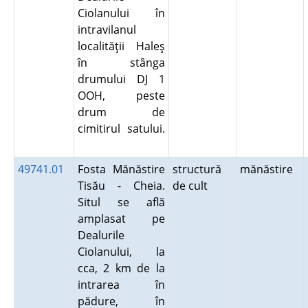
Ciolanului în
intravilanul
localităţii Haleş
în stânga
drumului DJ 1
OOH, peste
drum de
cimitirul satului.
49741.01
Fosta Mănăstire
structură
mănăstire
Tisău - Cheia.
de cult
Situl se află
amplasat pe
Dealurile
Ciolanului, la
cca, 2 km de la
intrarea în
pădure, în