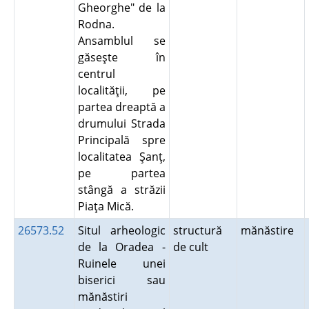
Gheorghe" de la
Rodna.
Ansamblul se
găseşte în
centrul
localităţii, pe
partea dreaptă a
drumului Strada
Principală spre
localitatea Şanţ,
pe partea
stângă a străzii
Piaţa Mică.
26573.52
Situl arheologic
structură
mănăstire
de la Oradea -
de cult
Ruinele unei
biserici sau
mănăstiri