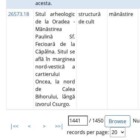
acesta.
26573.18
Situl arheologic
structură
mănăstire
de la Oradea -
de cult
Mănăstirea
Paulină Sf.
Fecioară de la
Căpâlna. Situl se
află în marginea
nord-vestică a
cartierului
Oncea, la nord
de Calea
Bihorului, lângă
izvorul Csurgo.
/ 1450
Num
|<<
<
>
>>|
records per page: