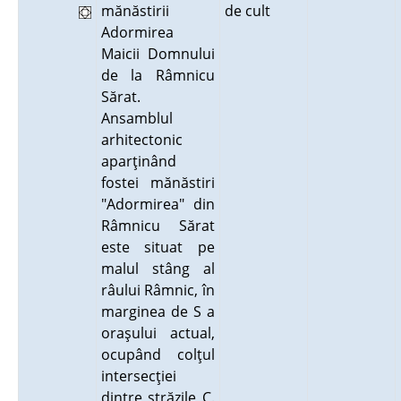
mănăstirii
de cult
Adormirea
Maicii Domnului
de la Râmnicu
Sărat.
Ansamblul
arhitectonic
aparţinând
fostei mănăstiri
"Adormirea" din
Râmnicu Sărat
este situat pe
malul stâng al
râului Râmnic, în
marginea de S a
oraşului actual,
ocupând colţul
intersecţiei
dintre străzile C.