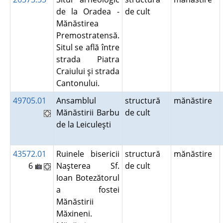
de la Oradea -
de cult
Mănăstirea
Premostratensă.
Situl se află între
strada Piatra
Craiului şi strada
Cantonului.
49705.01
Ansamblul
structură
mănăstire
Mănăstirii Barbu
de cult
de la Leiculeşti
43572.01
Ruinele bisericii
structură
mănăstire
6
Naşterea Sf.
de cult
Ioan Botezătorul
a fostei
Mănăstirii
Măxineni.