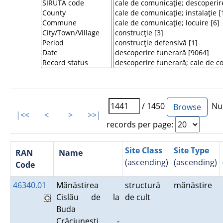
/ 1450
Num
|<<
<
>
>>|
records per page:
Site Class
Site Type
RAN
Name
(ascending)
(ascending)
Code
46340.01
Mănăstirea
structură
mănăstire
Cislău de la
de cult
Buda
Crăciuneşti -