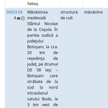
Sebeş.
36603.04
Mănăstirea
structură
mănăstire
4
medievală
de cult
Sfântul Nicolae
de la Coşula. În
partea sudică a
judeţului
Botoşani, la cca.
20 km de
reşedinţa de
judeţ, pe drumul
DE 58 Iaşi –
Botoşani care
străbate de la
sud la nord
intravilanul
satului Buda, la
3 km vest de