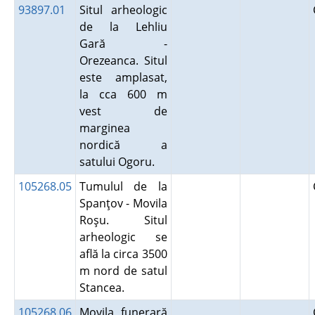
93897.01
Situl arheologic
de la Lehliu
Gară -
Orezeanca. Situl
este amplasat,
la cca 600 m
vest de
marginea
nordică a
satului Ogoru.
105268.05
Tumulul de la
Spanţov - Movila
Roşu. Situl
arheologic se
află la circa 3500
m nord de satul
Stancea.
105268.06
Movila funerară