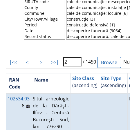
/ 1450
Num
|<<
<
>
>>|
Site Class
Site Type
RAN
Name
(ascending)
(ascending)
Code
102534.03
Situl arheologic
6
de la Dărăşti-
Ilfov - Centură
Bucureşti Sud,
km. 77+290 -