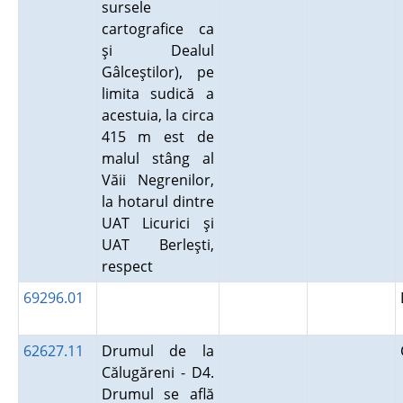
sursele
cartografice ca
şi Dealul
Gâlceştilor), pe
limita sudică a
acestuia, la circa
415 m est de
malul stâng al
Văii Negrenilor,
la hotarul dintre
UAT Licurici şi
UAT Berleşti,
respect
69296.01
62627.11
Drumul de la
Călugăreni - D4.
Drumul se află