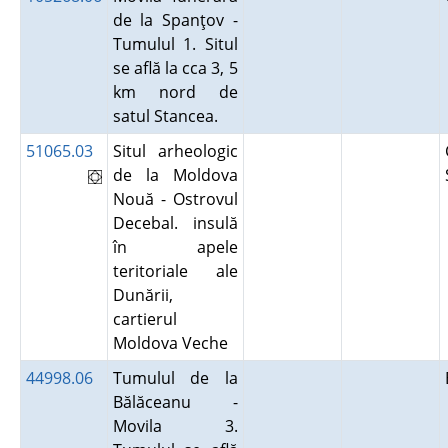
de la Spanţov -
Tumulul 1. Situl
se află la cca 3, 5
km nord de
satul Stancea.
51065.03
Situl arheologic
de la Moldova
Nouă - Ostrovul
Decebal. insulă
în apele
teritoriale ale
Dunării,
cartierul
Moldova Veche
44998.06
Tumulul de la
Bălăceanu -
Movila 3.