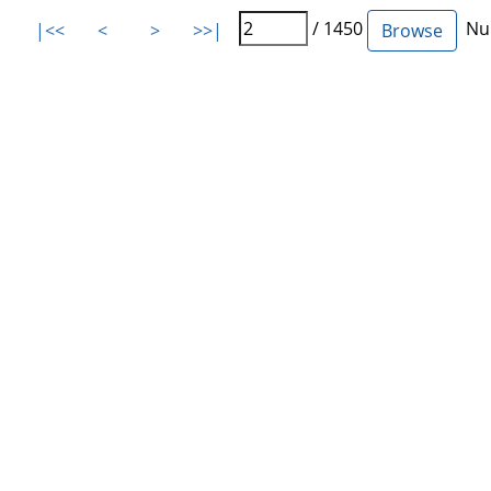
/ 1450
Num
|<<
<
>
>>|