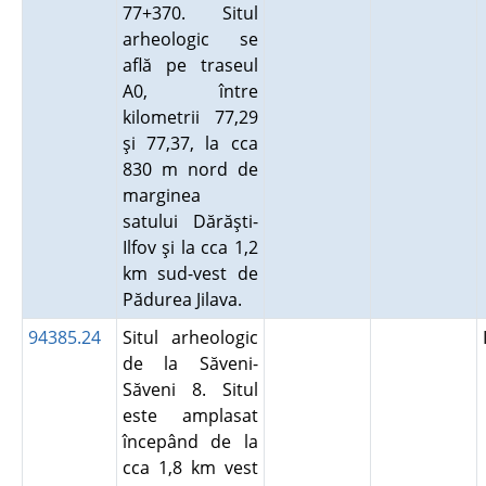
77+370. Situl
arheologic se
află pe traseul
A0, între
kilometrii 77,29
şi 77,37, la cca
830 m nord de
marginea
satului Dărăşti-
Ilfov şi la cca 1,2
km sud-vest de
Pădurea Jilava.
94385.24
Situl arheologic
de la Săveni-
Săveni 8. Situl
este amplasat
începând de la
cca 1,8 km vest