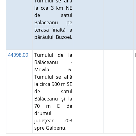
Tumulul se află
la cca 3 km NE
de satul
Bălăceanu pe
terasa înaltă a
pârâului Buzoel.
44998.09
Tumulul de la
Bălăceanu -
Movila 6.
Tumulul se află
la circa 900 m SE
de satul
Bălăceanu şi la
70 m E de
drumul
judeţean 203
spre Galbenu.