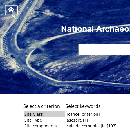
National Archaeo
Select a criterion
Select keywords