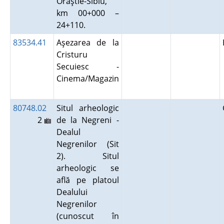
Orăştie-Sibiu,
km 00+000 –
24+110.
83534.41
Aşezarea de la
Cristuru
Secuiesc -
Cinema/Magazin
80748.02
Situl arheologic
2
de la Negreni -
Dealul
Negrenilor (Sit
2). Situl
arheologic se
află pe platoul
Dealului
Negrenilor
(cunoscut în