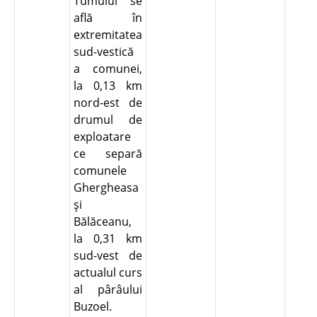
Tumulul se
află în
extremitatea
sud-vestică
a comunei,
la 0,13 km
nord-est de
drumul de
exploatare
ce separă
comunele
Ghergheasa
şi
Bălăceanu,
la 0,31 km
sud-vest de
actualul curs
al pârâului
Buzoel.