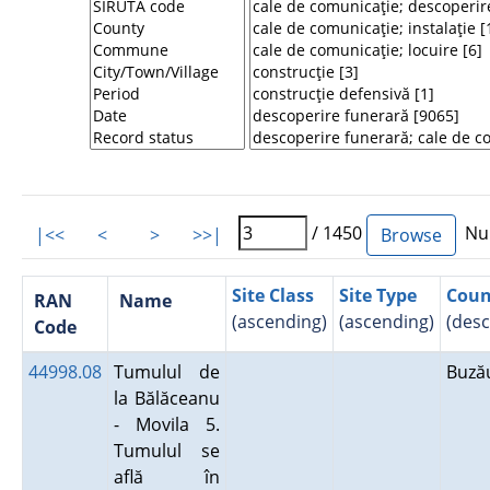
/ 1450
Num
|<<
<
>
>>|
Site Class
Site Type
Coun
RAN
Name
(ascending)
(ascending)
(des
Code
44998.08
Tumulul de
Buz
la Bălăceanu
- Movila 5.
Tumulul se
află în