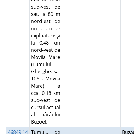
sud-vest de
sat, la 80 m
nord-est de
un drum de
exploatare şi
la 0,48 km
nord-vest de
Movila Mare
(Tumulul
Ghergheasa
T06 - Movila
Mare), la
cca. 0,18 km
sud-vest de
cursul actual
al pârâului
Buzoel.
46849.14
Tumulul de
Buz