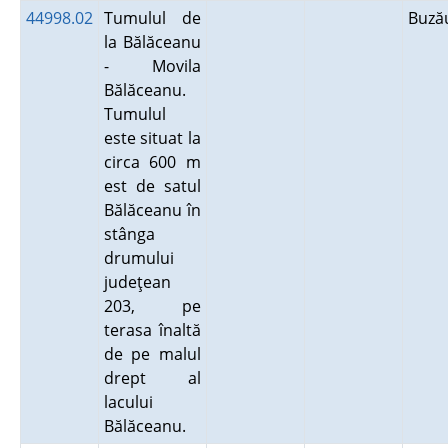
44998.02
Tumulul de
Buz
la Bălăceanu
- Movila
Bălăceanu.
Tumulul
este situat la
circa 600 m
est de satul
Bălăceanu în
stânga
drumului
judeţean
203, pe
terasa înaltă
de pe malul
drept al
lacului
Bălăceanu.