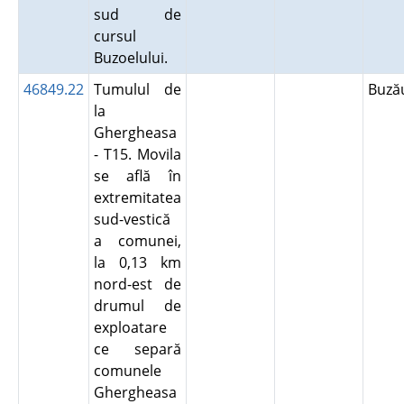
sud de
cursul
Buzoelului.
46849.22
Tumulul de
Buz
la
Ghergheasa
- T15. Movila
se află în
extremitatea
sud-vestică
a comunei,
la 0,13 km
nord-est de
drumul de
exploatare
ce separă
comunele
Ghergheasa