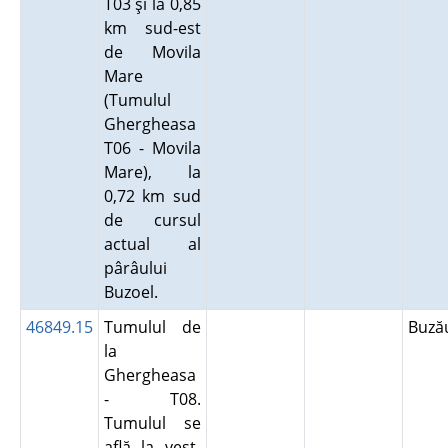
T03 şi la 0,85
km sud-est
de Movila
Mare
(Tumulul
Ghergheasa
T06 - Movila
Mare), la
0,72 km sud
de cursul
actual al
pârâului
Buzoel.
46849.15
Tumulul de
Buz
la
Ghergheasa
- T08.
Tumulul se
află la vest-