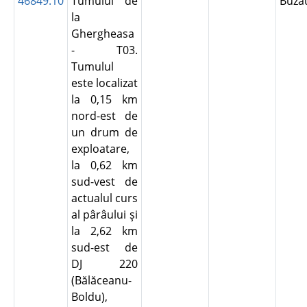
46849.10
Tumulul de
Buz
la
Ghergheasa
- T03.
Tumulul
este localizat
la 0,15 km
nord-est de
un drum de
exploatare,
la 0,62 km
sud-vest de
actualul curs
al pârâului şi
la 2,62 km
sud-est de
DJ 220
(Bălăceanu-
Boldu),