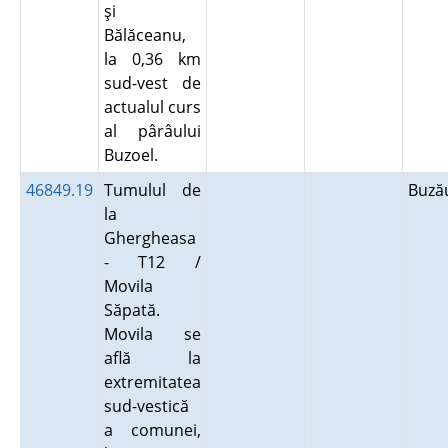
şi
Bălăceanu,
la 0,36 km
sud-vest de
actualul curs
al pârâului
Buzoel.
46849.19
Tumulul de
Buz
la
Ghergheasa
- T12 /
Movila
Săpată.
Movila se
află la
extremitatea
sud-vestică
a comunei,