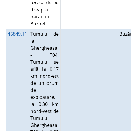
terasa de pe
dreapta
pârâului
Buzoel.
46849.11
Tumulul de
Buz
la
Ghergheasa
- T04.
Tumulul se
află la 0,17
km nord-est
de un drum
de
exploatare,
la 0,30 km
nord-vest de
Tumulul
Ghergheasa