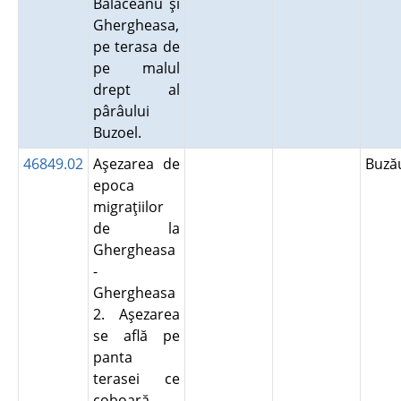
Bălăceanu şi
Ghergheasa,
pe terasa de
pe malul
drept al
pârâului
Buzoel.
46849.02
Aşezarea de
Buz
epoca
migraţiilor
de la
Ghergheasa
-
Ghergheasa
2. Aşezarea
se află pe
panta
terasei ce
coboară