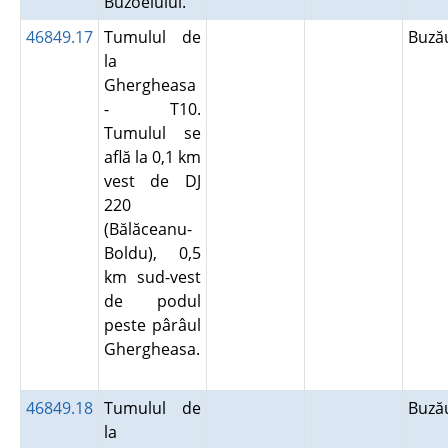
Buzoelului.
46849.17
Tumulul de
Buz
la
Ghergheasa
- T10.
Tumulul se
află la 0,1 km
vest de DJ
220
(Bălăceanu-
Boldu), 0,5
km sud-vest
de podul
peste pârâul
Ghergheasa.
46849.18
Tumulul de
Buz
la