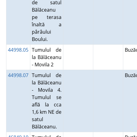
de satul
Bălăceanu
pe terasa
înaltă a
pârâului
Boului.
44998.05
Tumulul de
Buz
la Bălăceanu
- Movila 2
44998.07
Tumulul de
Buz
la Bălăceanu
- Movila 4.
Tumulul se
află la cca
1,6 km NE de
satul
Bălăceanu.