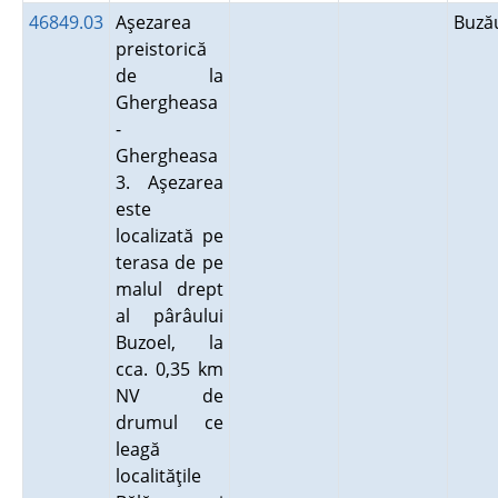
46849.03
Aşezarea
Buz
preistorică
de la
Ghergheasa
-
Ghergheasa
3. Aşezarea
este
localizată pe
terasa de pe
malul drept
al pârâului
Buzoel, la
cca. 0,35 km
NV de
drumul ce
leagă
localităţile