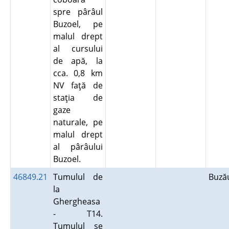
spre pârâul
Buzoel, pe
malul drept
al cursului
de apă, la
cca. 0,8 km
NV faţă de
staţia de
gaze
naturale, pe
malul drept
al pârâului
Buzoel.
46849.21
Tumulul de
Buz
la
Ghergheasa
- T14.
Tumulul se