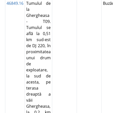
46849.16
Tumulul de
Buz
la
Ghergheasa
- T09.
Tumulul se
află la 0,51
km sud-est
de DJ 220, în
proximitatea
unui drum
de
exploatare,
la sud de
acesta, pe
terasa
dreaptă a
văii
Ghergheasa,
la 0,2 km