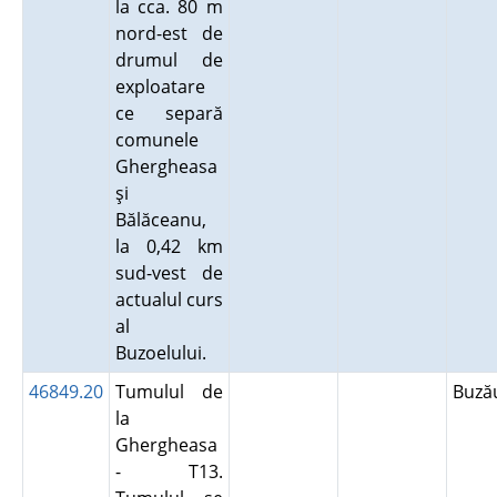
la cca. 80 m
nord-est de
drumul de
exploatare
ce separă
comunele
Ghergheasa
şi
Bălăceanu,
la 0,42 km
sud-vest de
actualul curs
al
Buzoelului.
46849.20
Tumulul de
Buz
la
Ghergheasa
- T13.