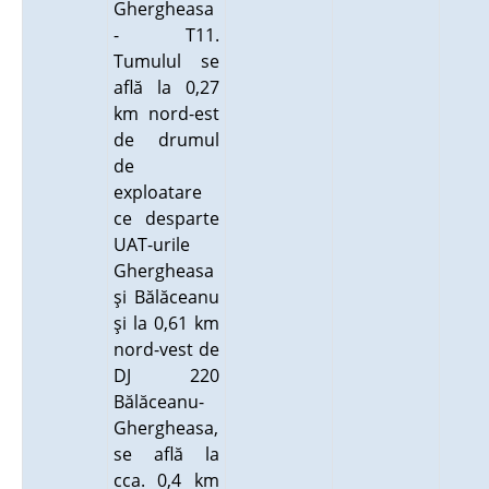
Ghergheasa
- T11.
Tumulul se
află la 0,27
km nord-est
de drumul
de
exploatare
ce desparte
UAT-urile
Ghergheasa
şi Bălăceanu
şi la 0,61 km
nord-vest de
DJ 220
Bălăceanu-
Ghergheasa,
se află la
cca. 0,4 km