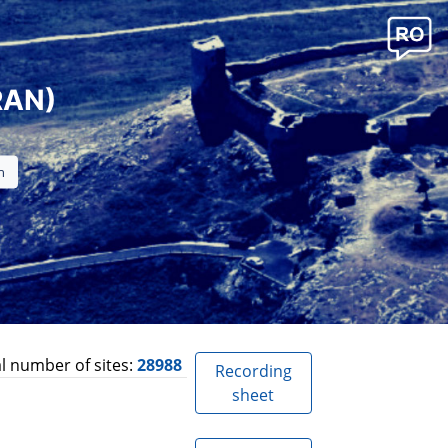
RAN)
l number of sites:
28988
Recording
sheet