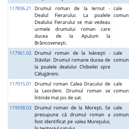
117836.21
Drumul roman de la Iernut -
cale
Dealul Fierarului. La poalele
comuni
Dealului Fierarului se mai vedeau
urmele drumului roman care
ducea de la Apulum la
Brâncoveneşti.
117961.02
Drumul roman de la Ivăneşti -
cale
Stăvilar. Drumul romane ducea de
comuni
la poalele dealului Chibeilei spre
Călugăreni.
117015.01
Drumul roman Calea Dracului de
cale
la Leordeni. Drumul roman se
comuni
întinde mai jos de sat.
119938.03
Drumul roman de la Moreşti. Se
cale
presupune că drumul roman a
comuni
fost identificat pe valea Mureşului,
în teritoriul satului.