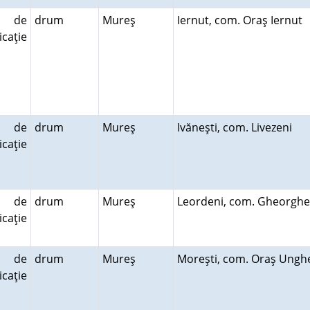
 de
drum
Mureş
Iernut, com. Oraş Iernut
caţie
 de
drum
Mureş
Ivăneşti, com. Livezeni
caţie
 de
drum
Mureş
Leordeni, com. Gheorghe
caţie
 de
drum
Mureş
Moreşti, com. Oraş Ung
caţie