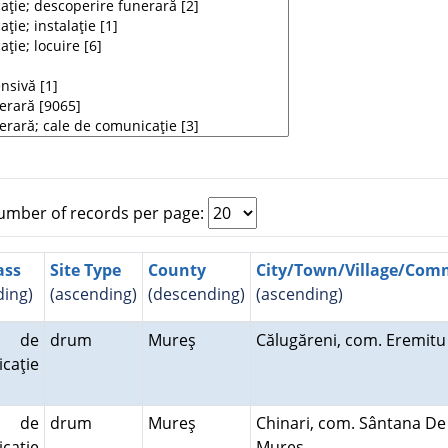
mber of records per page:
ass
Site Type
County
City/Town/Village/Co
ding)
(ascending)
(descending)
(ascending)
 de
drum
Mureş
Călugăreni, com. Eremit
caţie
 de
drum
Mureş
Chinari, com. Sântana De
caţie
Mureş