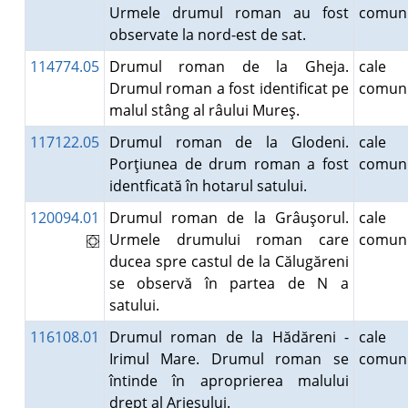
Urmele drumul roman au fost
comuni
observate la nord-est de sat.
114774.05
Drumul roman de la Gheja.
cale
Drumul roman a fost identificat pe
comuni
malul stâng al râului Mureş.
117122.05
Drumul roman de la Glodeni.
cale
Porţiunea de drum roman a fost
comuni
identficată în hotarul satului.
120094.01
Drumul roman de la Grâuşorul.
cale
Urmele drumului roman care
comuni
ducea spre castul de la Călugăreni
se observă în partea de N a
satului.
116108.01
Drumul roman de la Hădăreni -
cale
Irimul Mare. Drumul roman se
comuni
întinde în aproprierea malului
drept al Arieşului.