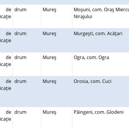
 de
drum
Mureş
Moşuni, com. Oraş Mierc
caţie
Nirajului
 de
drum
Mureş
Murgeşti, com. Acăţari
caţie
 de
drum
Mureş
Ogra, com. Ogra
caţie
 de
drum
Mureş
Orosia, com. Cuci
caţie
 de
drum
Mureş
Păingeni, com. Glodeni
caţie