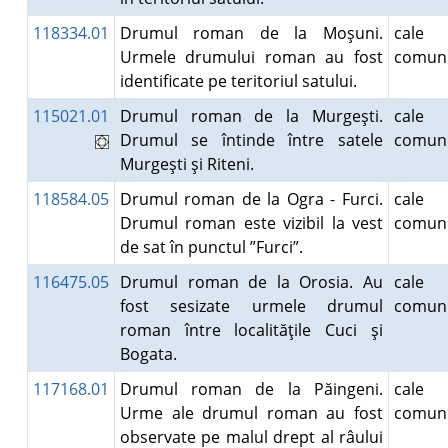
118334.01
Drumul roman de la Moşuni.
cale
Urmele drumului roman au fost
comuni
identificate pe teritoriul satului.
115021.01
Drumul roman de la Murgeşti.
cale
Drumul se întinde între satele
comuni
Murgeşti şi Riteni.
118584.05
Drumul roman de la Ogra - Furci.
cale
Drumul roman este vizibil la vest
comuni
de sat în punctul ”Furci”.
116475.05
Drumul roman de la Orosia. Au
cale
fost sesizate urmele drumul
comuni
roman între localităţile Cuci şi
Bogata.
117168.01
Drumul roman de la Păingeni.
cale
Urme ale drumul roman au fost
comuni
observate pe malul drept al râului