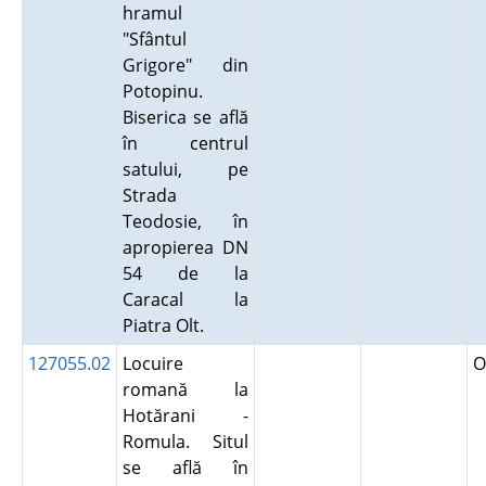
hramul
"Sfântul
Grigore" din
Potopinu.
Biserica se află
în centrul
satului, pe
Strada
Teodosie, în
apropierea DN
54 de la
Caracal la
Piatra Olt.
127055.02
Locuire
O
romană la
Hotărani -
Romula. Situl
se află în