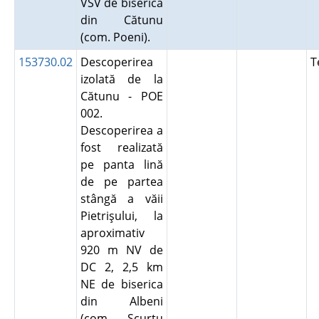
VSV de biserica
din Cătunu
(com. Poeni).
153730.02
Descoperirea
T
izolată de la
Cătunu - POE
002.
Descoperirea a
fost realizată
pe panta lină
de pe partea
stângă a văii
Pietrişului, la
aproximativ
920 m NV de
DC 2, 2,5 km
NE de biserica
din Albeni
(com. Scurtu