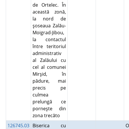
de Ortelec. În
această zonă,
la nord de
şoseaua Zalău-
Moigrad-Jibou,
la contactul
între teritoriul
administrativ
al Zalăului cu
cel al comunei
Mirşid, în
pădure, mai
precis pe
culmea
prelungă ce
porneşte din
zona trecăto
126745.03
Biserica cu
O