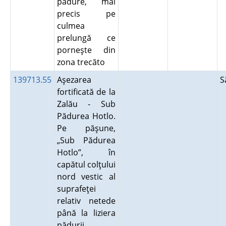
pădure, mai
precis pe
culmea
prelungă ce
porneşte din
zona trecăto
139713.55
Aşezarea
S
fortificată de la
Zalău - Sub
Pădurea Hotlo.
Pe păşune,
„Sub Pădurea
Hotlo”, în
capătul colţului
nord vestic al
suprafeţei
relativ netede
până la liziera
pădurii,