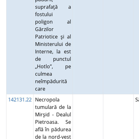
suprafaţă a
fostului
poligon al
Gărzilor
Patriotice şi al
Ministerului de
Interne, la est
de punctul
„Hotlo”, pe
culmea
neîmpădurită
care
142131.22
Necropola
S
tumulară de la
Mirşid - Dealul
Pietroasa. Se
află în pădurea
de la nord-vest