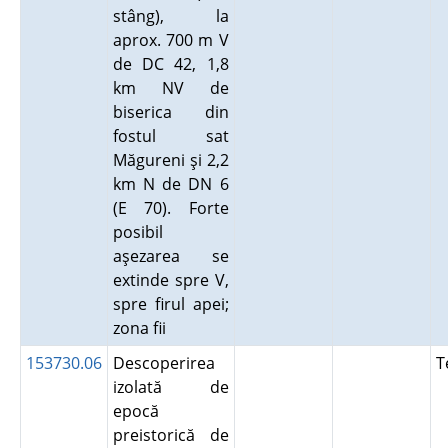
stâng), la
aprox. 700 m V
de DC 42, 1,8
km NV de
biserica din
fostul sat
Măgureni şi 2,2
km N de DN 6
(E 70). Forte
posibil
aşezarea se
extinde spre V,
spre firul apei;
zona fii
153730.06
Descoperirea
T
izolată de
epocă
preistorică de