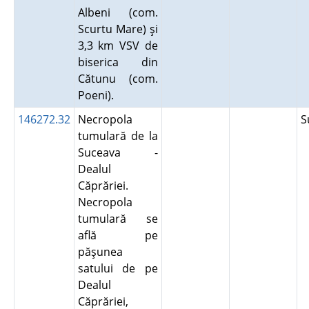
Albeni (com.
Scurtu Mare) şi
3,3 km VSV de
biserica din
Cătunu (com.
Poeni).
146272.32
Necropola
S
tumulară de la
Suceava -
Dealul
Căprăriei.
Necropola
tumulară se
află pe
păşunea
satului de pe
Dealul
Căprăriei,