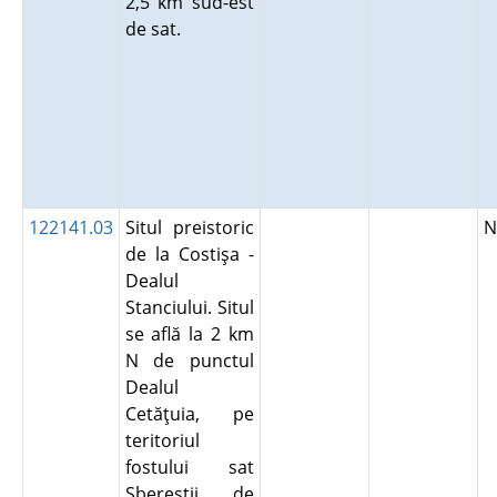
2,5 km sud-est
de sat.
122141.03
Situl preistoric
N
de la Costişa -
Dealul
Stanciului. Situl
se află la 2 km
N de punctul
Dealul
Cetăţuia, pe
teritoriul
fostului sat
Sbereştii de