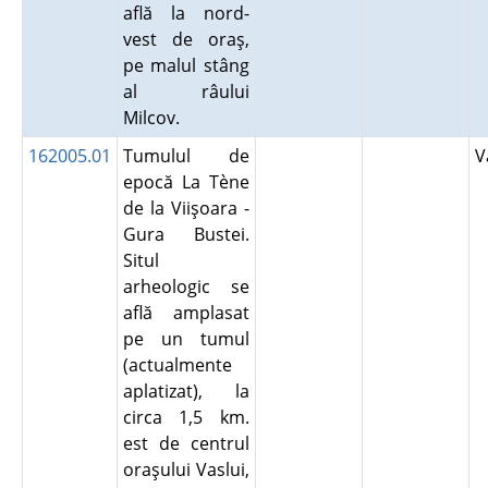
află la nord-
vest de oraş,
pe malul stâng
al râului
Milcov.
162005.01
Tumulul de
V
epocă La Tène
de la Viişoara -
Gura Bustei.
Situl
arheologic se
află amplasat
pe un tumul
(actualmente
aplatizat), la
circa 1,5 km.
est de centrul
oraşului Vaslui,