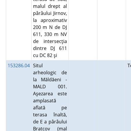
malul drept al
pârâului Jirnov,
la aproximativ
200 m N de DJ
611, 330 m NV
de intersecţia
dintre DJ 611
cu DC 82 şi
153286.04
Situl
T
arheologic de
la Măldăeni -
MALD 001.
Aşezarea este
amplasată
aflată pe
terasa înaltă,
de E a pârâului
Bratcov (mal