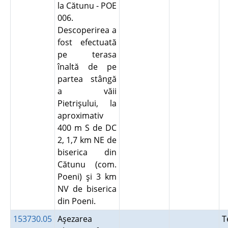
la Cătunu - POE
006.
Descoperirea a
fost efectuată
pe terasa
înaltă de pe
partea stângă
a văii
Pietrişului, la
aproximativ
400 m S de DC
2, 1,7 km NE de
biserica din
Cătunu (com.
Poeni) şi 3 km
NV de biserica
din Poeni.
153730.05
Aşezarea
T