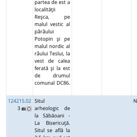
partea de est a
localităţii
Reşca, pe
malul vestic al
pârâului
Potopin şi pe
malul nordic al
râului Teslui, la
vest de calea
ferată şi la est
de drumul
comunal DC86.
124215.02
Situl
N
3
arheologic de
la Săbăoani -
La Bisericuţă.
Situl se află la