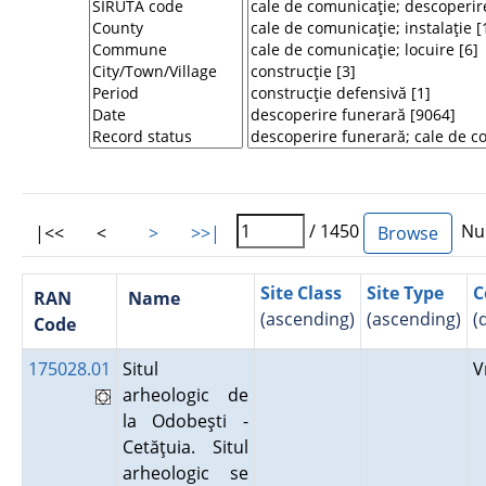
/ 1450
Num
|<<
<
>
>>|
Site Class
Site Type
C
RAN
Name
(ascending)
(ascending)
(
Code
175028.01
Situl
V
arheologic de
la Odobeşti -
Cetăţuia. Situl
arheologic se