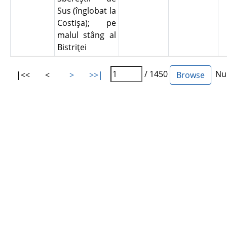
Sus (înglobat la
Costişa); pe
malul stâng al
Bistriţei
/ 1450
Num
|<<
<
>
>>|