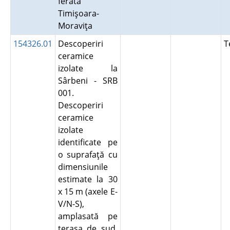
ferată
Timişoara-
Moraviţa
154326.01
Descoperiri
T
ceramice
izolate la
Sârbeni - SRB
001.
Descoperiri
ceramice
izolate
identificate pe
o suprafaţă cu
dimensiunile
estimate la 30
x 15 m (axele E-
V/N-S),
amplasată pe
terasa de sud,