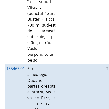
în suburbia
Viişoara
(punctul "Gura
Bustei" ), la cca.
700 m. sud-est
de această
suburbie, pe
stânga râului
Vaslui,
perpendicular
pe şo
155467.01
Situl
T
arheologic
Dudărie. în
partea dreaptă
a străzii, vis a
vis de Parc, la
est de calea