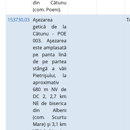
din Cătunu
(com. Poeni).
153730.03
Aşezarea
T
getică de la
Cătunu - POE
003. Aşezarea
este amplasată
pe panta lină
de pe partea
stângă a văii
Pietrişului, la
aproximativ
680 m NV de
DC 2, 2,7 km
NE de biserica
din Albeni
(com. Scurtu
Mare) şi 3,1 km