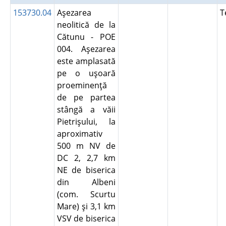
153730.04
Aşezarea
T
neolitică de la
Cătunu - POE
004. Aşezarea
este amplasată
pe o uşoară
proeminenţă
de pe partea
stângă a văii
Pietrişului, la
aproximativ
500 m NV de
DC 2, 2,7 km
NE de biserica
din Albeni
(com. Scurtu
Mare) şi 3,1 km
VSV de biserica