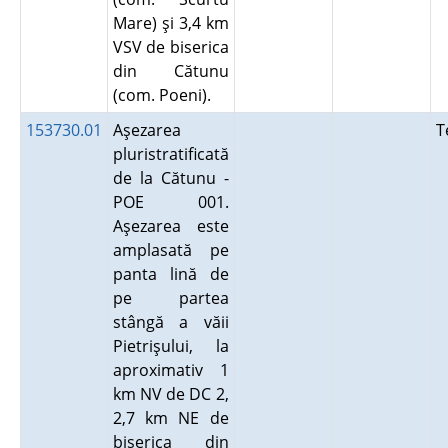
Mare) şi 3,4 km
VSV de biserica
din Cătunu
(com. Poeni).
153730.01
Aşezarea
T
pluristratificată
de la Cătunu -
POE 001.
Aşezarea este
amplasată pe
panta lină de
pe partea
stângă a văii
Pietrişului, la
aproximativ 1
km NV de DC 2,
2,7 km NE de
biserica din