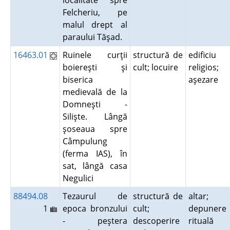
localitate spre
Felcheriu, pe
malul drept al
paraului Tăşad.
16463.01
Ruinele curţii
structură de
edificiu
boiereşti şi
cult; locuire
religios;
biserica
aşezare
medievală de la
Domneşti -
Silişte. Lângă
şoseaua spre
Câmpulung
(ferma IAS), în
sat, lângă casa
Negulici
88494.08
Tezaurul de
structură de
altar;
1
epoca bronzului
cult;
depunere
- peştera
descoperire
rituală