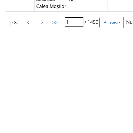
Calea Moşilor.
/ 1450
Num
|<<
<
>
>>|