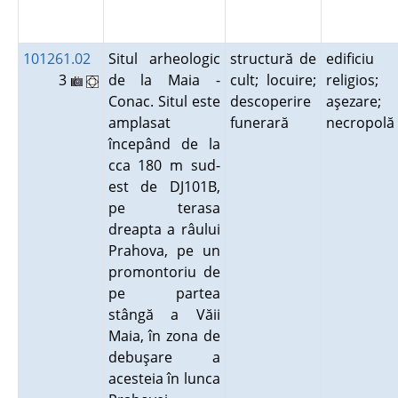
101261.02
Situl arheologic
structură de
edificiu
3
de la Maia -
cult; locuire;
religios;
Conac. Situl este
descoperire
aşezare;
amplasat
funerară
necropol
începând de la
cca 180 m sud-
est de DJ101B,
pe terasa
dreapta a râului
Prahova, pe un
promontoriu de
pe partea
stângă a Văii
Maia, în zona de
debuşare a
acesteia în lunca