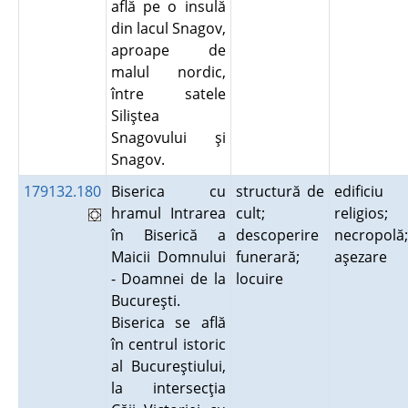
află pe o insulă
din lacul Snagov,
aproape de
malul nordic,
între satele
Siliştea
Snagovului şi
Snagov.
179132.180
Biserica cu
structură de
edificiu
hramul Intrarea
cult;
religios;
în Biserică a
descoperire
necropolă;
Maicii Domnului
funerară;
aşezare
- Doamnei de la
locuire
Bucureşti.
Biserica se află
în centrul istoric
al Bucureştiului,
la intersecţia