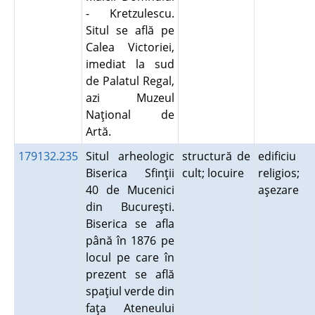
- Kretzulescu.
Situl se află pe
Calea Victoriei,
imediat la sud
de Palatul Regal,
azi Muzeul
Naţional de
Artă.
179132.235
Situl arheologic
structură de
edificiu
Biserica Sfinţii
cult; locuire
religios;
40 de Mucenici
aşezare
din Bucureşti.
Biserica se afla
până în 1876 pe
locul pe care în
prezent se află
spaţiul verde din
faţa Ateneului