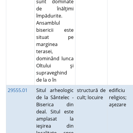
sunt dominate
de înălţimi
împădurite.
Ansamblul
bisericii este
situat pe
marginea
terasei,
dominând lunca
Oltului şi
supraveghind
de la o în
29555.01
Situl arheologic
structură de
edificiu
de la Sântelec -
cult; locuire
religios;
Biserica din
aşezare
deal. Situl este
amplasat la
ieşirea din