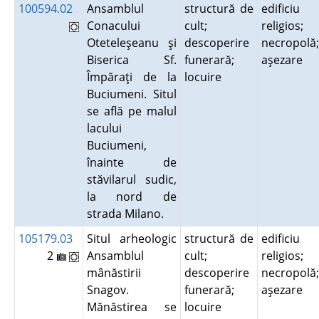
100594.02
Ansamblul
structură de
edificiu
Conacului
cult;
religios;
Oteteleşeanu şi
descoperire
necropolă;
Biserica Sf.
funerară;
aşezare
Împăraţi de la
locuire
Buciumeni. Situl
se află pe malul
lacului
Buciumeni,
înainte de
stăvilarul sudic,
la nord de
strada Milano.
105179.03
Situl arheologic
structură de
edificiu
2
Ansamblul
cult;
religios;
mânăstirii
descoperire
necropolă;
Snagov.
funerară;
aşezare
Mănăstirea se
locuire