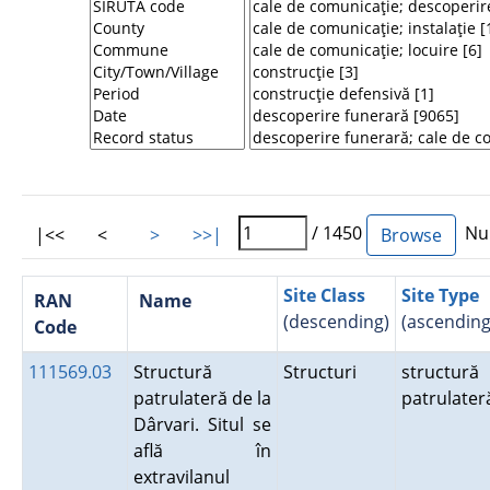
/ 1450
Num
|<<
<
>
>>|
Site Class
Site Type
RAN
Name
(descending)
(ascending
Code
111569.03
Structură
Structuri
structură
patrulateră de la
patrulater
Dârvari. Situl se
află în
extravilanul