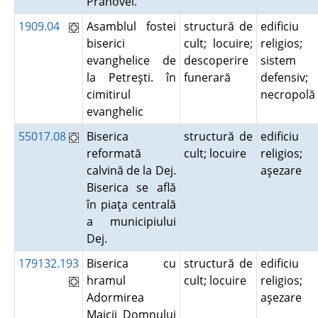
Prahovei.
1909.04
Asamblul fostei
structură de
edificiu
biserici
cult; locuire;
religios;
evanghelice de
descoperire
sistem
la Petreşti. în
funerară
defensiv;
cimitirul
necropol
evanghelic
55017.08
Biserica
structură de
edificiu
reformată
cult; locuire
religios;
calvină de la Dej.
aşezare
Biserica se află
în piaţa centrală
a municipiului
Dej.
179132.193
Biserica cu
structură de
edificiu
hramul
cult; locuire
religios;
Adormirea
aşezare
Maicii Domnului