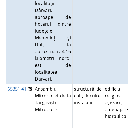
localităţii
Dârvari,
aproape de
hotarul dintre
judeţele
Mehedinţi şi
Dolj, la
aproximativ 4,16
kilometri nord-
est de
localitatea
Dârvari.
65351.41
Ansamblul
structură de
edificiu
Mitropoliei de la
cult; locuire;
religios;
Târgovişte -
instalaţie
aşezare;
Mitropolie
amenajare
hidraulic