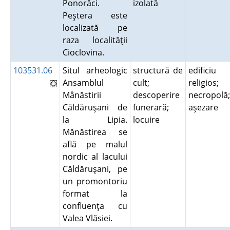
Ponorâci.
izolată
Peştera este
localizată pe
raza localităţii
Cioclovina.
103531.06
Situl arheologic
structură de
edificiu
Ansamblul
cult;
religios;
Mânăstirii
descoperire
necropolă;
Căldăruşani de
funerară;
aşezare
la Lipia.
locuire
Mănăstirea se
află pe malul
nordic al lacului
Căldăruşani, pe
un promontoriu
format la
confluenţa cu
Valea Vlăsiei.