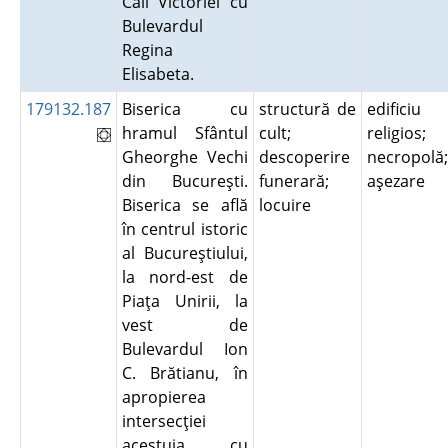
Căii Victoriei cu
Bulevardul
Regina
Elisabeta.
179132.187
Biserica cu
structură de
edificiu
hramul Sfântul
cult;
religios;
Gheorghe Vechi
descoperire
necropolă;
din Bucureşti.
funerară;
aşezare
Biserica se află
locuire
în centrul istoric
al Bucureştiului,
la nord-est de
Piaţa Unirii, la
vest de
Bulevardul Ion
C. Brătianu, în
apropierea
intersecţiei
acestuia cu