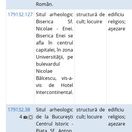
Român.
179132.127
Situl arheologic
structură de
edificiu
Biserica Sf.
cult; locuire
religios;
Nicolae - Enei.
aşezare
Biserica Enei se
afla în centrul
capitalei, în zona
Universităţii, pe
bulevardul
Nicolae
Bălcescu, vis-a-
vis de Hotel
Intercontinental.
179132.38
Situl arheologic
structură de
edificiu
4
de la Bucureşti
cult; locuire
religios;
Centrul Istoric -
aşezare
Piaţa Sf. Anton.