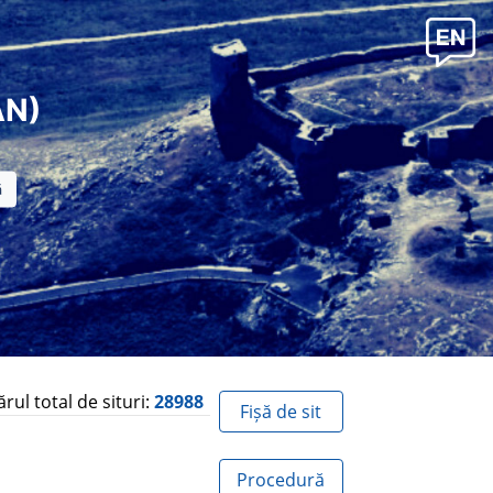
AN)
ul total de situri:
28988
Fișă de sit
Procedură