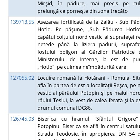
Mirşid, în pădure, mai precis pe cu
prelungă ce porneşte din zona trecăto
139713.55
Aşezarea fortificată de la Zalău - Sub Pă
Hotlo. Pe păşune, „Sub Pădurea Hotlo”
capătul colţului nord vestic al suprafeţei re
netede până la liziera pădurii, supraf
fostului poligon al Gărzilor Patriotice 
Ministerului de Interne, la est de pun
„Hotlo”, pe culmea neîmpădurită care
127055.02
Locuire romană la Hotărani - Romula. Sit
află în partea de est a localităţii Reşca, pe 
vestic al pârâului Potopin şi pe malul nord
râului Teslui, la vest de calea ferată şi la e
drumul comunal DC86.
126745.03
Biserica cu hramul "Sfântul Grigore"
Potopinu. Biserica se află în centrul satulu
Strada Teodosie, în apropierea DN 54 d