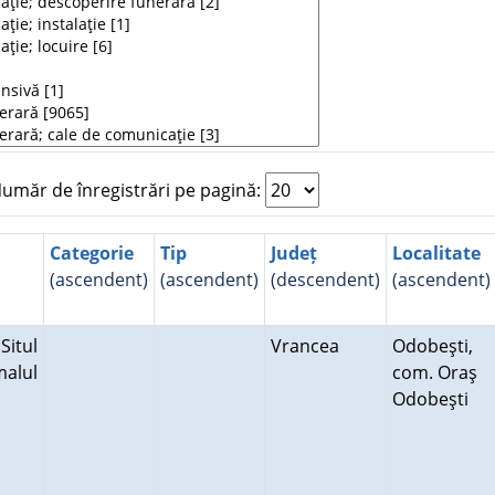
măr de înregistrări pe pagină:
Categorie
Tip
Județ
Localitate
(ascendent)
(ascendent)
(descendent)
(ascendent)
Situl
Vrancea
Odobeşti,
malul
com. Oraş
Odobeşti