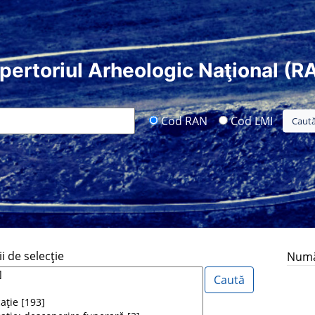
pertoriul Arheologic Naţional (R
Cod RAN
Cod LMI
i de selecţie
Număr