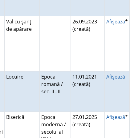
Val cu şanţ
26.09.2023
Afişează
*
de apărare
(creată)
Locuire
Epoca
11.01.2021
Afişează
romană /
(creată)
sec. II - III
Biserică
Epoca
27.01.2025
Afişează
*
modernă /
(creată)
ni
secolul al