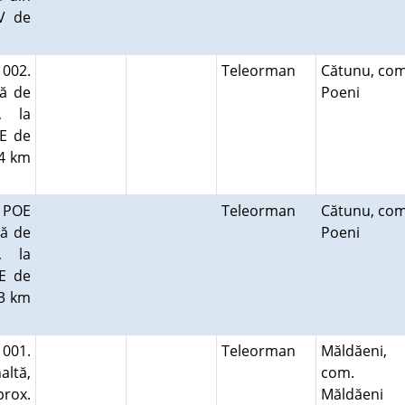
V de
 002.
Teleorman
Cătunu, com
nă de
Poeni
, la
E de
,4 km
- POE
Teleorman
Cătunu, com
nă de
Poeni
, la
E de
,3 km
 001.
Teleorman
Măldăeni,
altă,
com.
prox.
Măldăeni