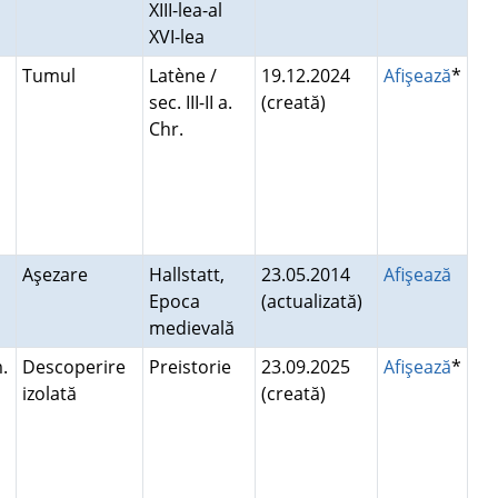
XIII-lea-al
XVI-lea
Tumul
Latène /
19.12.2024
Afişează
*
sec. III-II a.
(creată)
Chr.
Aşezare
Hallstatt,
23.05.2014
Afişează
Epoca
(actualizată)
medievală
.
Descoperire
Preistorie
23.09.2025
Afişează
*
izolată
(creată)