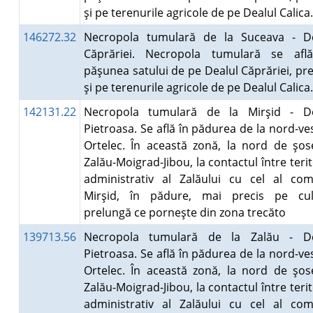
şi pe terenurile agricole de pe Dealul Calic
146272.32
Necropola tumulară de la Suceava - De
Căprăriei. Necropola tumulară se afl
păşunea satului de pe Dealul Căprăriei, p
şi pe terenurile agricole de pe Dealul Calic
142131.22
Necropola tumulară de la Mirşid - De
Pietroasa. Se află în pădurea de la nord-ve
Ortelec. În această zonă, la nord de şo
Zalău-Moigrad-Jibou, la contactul între terit
administrativ al Zalăului cu cel al co
Mirşid, în pădure, mai precis pe cu
prelungă ce porneşte din zona trecăto
139713.56
Necropola tumulară de la Zalău - De
Pietroasa. Se află în pădurea de la nord-ve
Ortelec. În această zonă, la nord de şo
Zalău-Moigrad-Jibou, la contactul între terit
administrativ al Zalăului cu cel al co