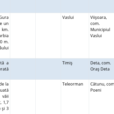
 Gura
Vaslui
Viişoara,
pe un
com.
5 km.
Municipiul
urbia
Vaslui
00 m.
âului
ptă a
Timiş
Deta, com.
erată
Oraş Deta
de la
Teleorman
Cătunu, com
tuată
Poeni
 văii
, 1,7
 şi 3