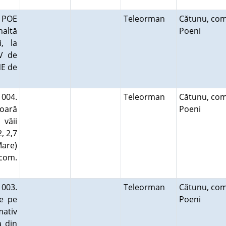
- POE
Teleorman
Cătunu, com
naltă
Poeni
, la
V de
NE de
004.
Teleorman
Cătunu, com
oară
Poeni
văii
, 2,7
Mare)
com.
003.
Teleorman
Cătunu, com
de pe
Poeni
mativ
a din