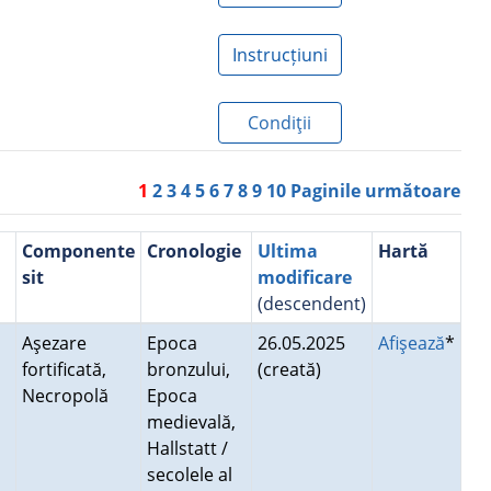
Instrucțiuni
Condiţii
1
2
3
4
5
6
7
8
9
10
Paginile următoare
Componente
Cronologie
Ultima
Hartă
sit
modificare
(descendent)
Aşezare
Epoca
26.05.2025
Afişează
*
fortificată,
bronzului,
(creată)
Necropolă
Epoca
medievală,
Hallstatt /
secolele al