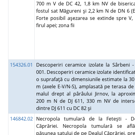
700 m V de DC 42, 1,8 km NV de biseric
fostul sat Măgureni şi 2,2 km N de DN 6 (E
Forte posibil aşezarea se extinde spre V,
firul apei; zona fii
154326.01
Descoperiri ceramice izolate la Sârbeni 
001. Descoperiri ceramice izolate identifica
o suprafaţă cu dimensiunile estimate la 30
m (axele E-V/N-S), amplasată pe terasa de
malul drept al pârâului Jirnov, la aproxi
200 m N de DJ 611, 330 m NV de interse
dintre DJ 611 cu DC 82 şi
146842.02
Necropola tumulară de la Feteşti - De
Căprăriei. Necropola tumulară se afl
păşunea satului de pe Dealul Căprăriei, p