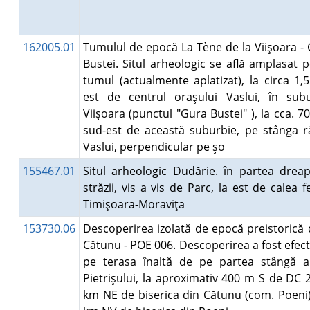
162005.01
Tumulul de epocă La Tène de la Viişoara -
Bustei. Situl arheologic se află amplasat 
tumul (actualmente aplatizat), la circa 1,
est de centrul oraşului Vaslui, în sub
Viişoara (punctul "Gura Bustei" ), la cca. 7
sud-est de această suburbie, pe stânga r
Vaslui, perpendicular pe şo
155467.01
Situl arheologic Dudărie. în partea drea
străzii, vis a vis de Parc, la est de calea f
Timişoara-Moraviţa
153730.06
Descoperirea izolată de epocă preistorică 
Cătunu - POE 006. Descoperirea a fost efec
pe terasa înaltă de pe partea stângă a
Pietrişului, la aproximativ 400 m S de DC 2
km NE de biserica din Cătunu (com. Poeni)