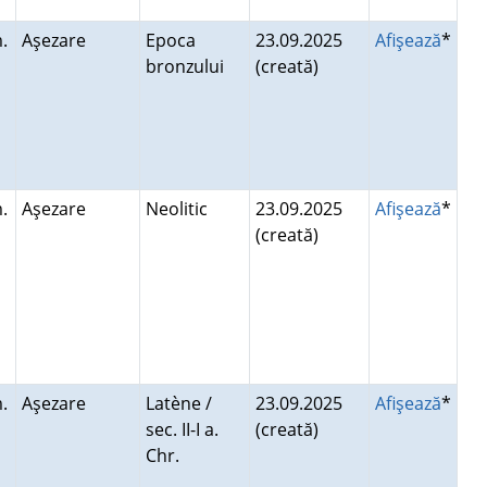
.
Aşezare
Epoca
23.09.2025
Afişează
*
bronzului
(creată)
.
Aşezare
Neolitic
23.09.2025
Afişează
*
(creată)
.
Aşezare
Latène /
23.09.2025
Afişează
*
sec. II-I a.
(creată)
Chr.