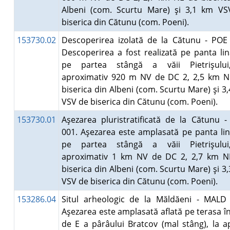
Albeni (com. Scurtu Mare) şi 3,1 km VS
biserica din Cătunu (com. Poeni).
153730.02
Descoperirea izolată de la Cătunu - POE
Descoperirea a fost realizată pe panta li
pe partea stângă a văii Pietrişului
aproximativ 920 m NV de DC 2, 2,5 km N
biserica din Albeni (com. Scurtu Mare) şi 3
VSV de biserica din Cătunu (com. Poeni).
153730.01
Aşezarea pluristratificată de la Cătunu 
001. Aşezarea este amplasată pe panta li
pe partea stângă a văii Pietrişului
aproximativ 1 km NV de DC 2, 2,7 km N
biserica din Albeni (com. Scurtu Mare) şi 3
VSV de biserica din Cătunu (com. Poeni).
153286.04
Situl arheologic de la Măldăeni - MALD
Aşezarea este amplasată aflată pe terasa în
de E a pârâului Bratcov (mal stâng), la a