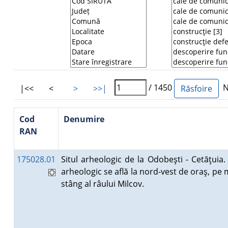
/ 1450
Nu
|<<
<
>
>>|
Cod
Denumire
RAN
175028.01
Situl arheologic de la Odobeşti - Cetăţuia. 
arheologic se află la nord-vest de oraş, pe 
stâng al râului Milcov.