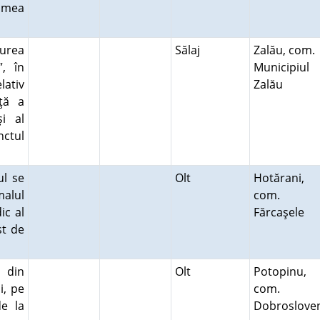
lmea
durea
Sălaj
Zalău, com.
, în
Municipiul
lativ
Zalău
aţă a
şi al
ctul
ul se
Olt
Hotărani,
malul
com.
ic al
Fărcaşele
st de
 din
Olt
Potopinu,
i, pe
com.
e la
Dobroslove