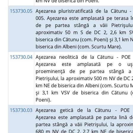
km NV de biserica din Poeni.
153730.05
Aşezarea pluristratificată de la Cătunu 
005. Aşezarea este amplasată pe terasa î
de pe partea stângă a văii Pietrişului
aproximativ 50 m S de DC 2, 2,6 km S
biserica din Cătunu (com. Poeni) şi 3,1 km 
biserica din Albeni (com. Scurtu Mare).
153730.04
Aşezarea neolitică de la Cătunu - POE 
Aşezarea este amplasată pe o uş
proeminenţă de pe partea stângă a 
Pietrişului, la aproximativ 500 m NV de DC 2
km NE de biserica din Albeni (com. Scurtu 
şi 3,1 km VSV de biserica din Cătunu (
Poeni).
153730.03
Aşezarea getică de la Cătunu - POE 
Aşezarea este amplasată pe panta lină 
partea stângă a văii Pietrişului, la aproxi
680 m NV de DC 2, 2,7 km NE de biseric