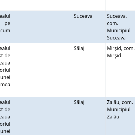
a.
alul
Suceava
Suceava,
ă pe
com.
recum
Municipiul
a.
Suceava
alul
Sălaj
Mirşid, com.
st de
Mirşid
seaua
oriul
munei
lmea
alul
Sălaj
Zalău, com.
st de
Municipiul
seaua
Zalău
oriul
munei