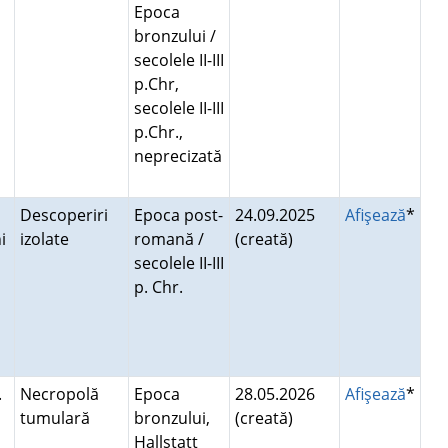
Epoca
bronzului /
secolele II-III
p.Chr,
secolele II-III
p.Chr.,
neprecizată
Descoperiri
Epoca post-
24.09.2025
Afişează
*
i
izolate
romană /
(creată)
secolele II-III
p. Chr.
.
Necropolă
Epoca
28.05.2026
Afişează
*
tumulară
bronzului,
(creată)
Hallstatt