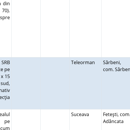
a din
 70).
 spre
- SRB
Teleorman
Sârbeni,
te pe
com. Sârben
 x 15
 sud,
mativ
cţia
alul
Suceava
Feteşti, com
ă pe
Adâncata
recum