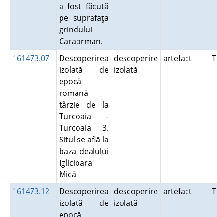
a fost făcută
pe suprafaţa
grindului
Caraorman.
161473.07
Descoperirea
descoperire
artefact
T
izolată de
izolată
epocă
romană
târzie de la
Turcoaia -
Turcoaia 3.
Situl se află la
baza dealului
Iglicioara
Mică
161473.12
Descoperirea
descoperire
artefact
T
izolată de
izolată
epocă