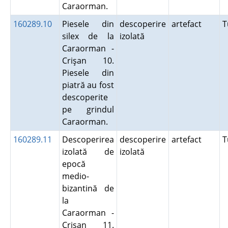
Caraorman.
160289.10
Piesele din
descoperire
artefact
T
silex de la
izolată
Caraorman -
Crişan 10.
Piesele din
piatră au fost
descoperite
pe grindul
Caraorman.
160289.11
Descoperirea
descoperire
artefact
T
izolată de
izolată
epocă
medio-
bizantină de
la
Caraorman -
Crişan 11.