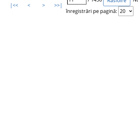
|<<
<
>
>>|
înregistrări pe pagină: