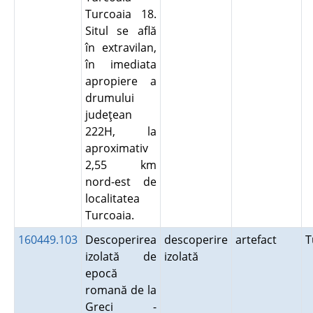
Turcoaia 18.
Situl se află
în extravilan,
în imediata
apropiere a
drumului
judeţean
222H, la
aproximativ
2,55 km
nord-est de
localitatea
Turcoaia.
160449.103
Descoperirea
descoperire
artefact
T
izolată de
izolată
epocă
romană de la
Greci -