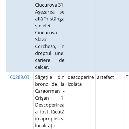
Ciucurova 31.
Aşezarea se
află în stânga
şoselei
Ciucurova –
Slava
Cercheză, în
dreptul unei
cariere de
calcar.
160289.03
Săgeţile din
descoperire
artefact
T
bronz de la
izolată
Caraorman -
Crişan 1.
Descoperirea
a fost făcută
în apropierea
localităţii