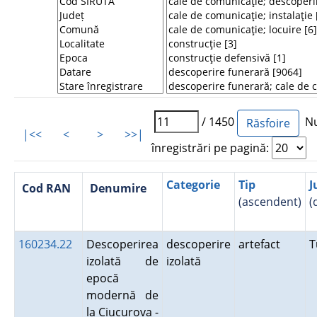
/ 1450
Nu
|<<
<
>
>>|
înregistrări pe pagină:
Categorie
Tip
J
Cod RAN
Denumire
(ascendent)
(
160234.22
Descoperirea
descoperire
artefact
T
izolată de
izolată
epocă
modernă de
la Ciucurova -