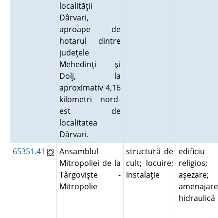
localităţii
Dârvari,
aproape de
hotarul dintre
judeţele
Mehedinţi şi
Dolj, la
aproximativ 4,16
kilometri nord-
est de
localitatea
Dârvari.
65351.41
Ansamblul
structură de
edificiu
Mitropoliei de la
cult; locuire;
religios;
Târgovişte -
instalaţie
aşezare;
Mitropolie
amenajare
hidraulic