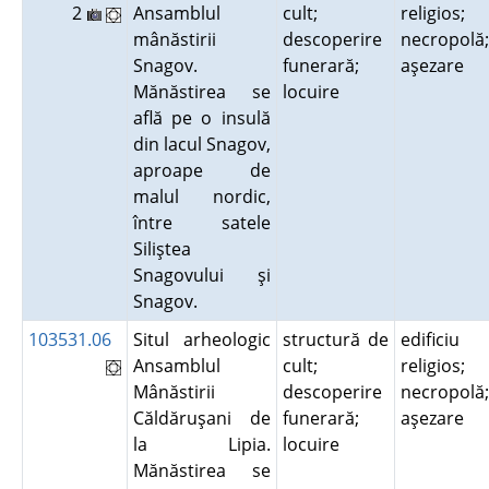
2
Ansamblul
cult;
religios;
mânăstirii
descoperire
necropolă;
Snagov.
funerară;
aşezare
Mănăstirea se
locuire
află pe o insulă
din lacul Snagov,
aproape de
malul nordic,
între satele
Siliştea
Snagovului şi
Snagov.
103531.06
Situl arheologic
structură de
edificiu
Ansamblul
cult;
religios;
Mânăstirii
descoperire
necropolă;
Căldăruşani de
funerară;
aşezare
la Lipia.
locuire
Mănăstirea se