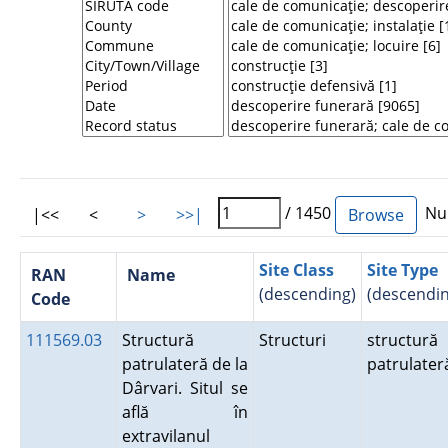
/ 1450
Num
|<<
<
>
>>|
Site Class
Site Type
RAN
Name
(descending)
(descendin
Code
111569.03
Structură
Structuri
structură
patrulateră de la
patrulate
Dârvari. Situl se
află în
extravilanul