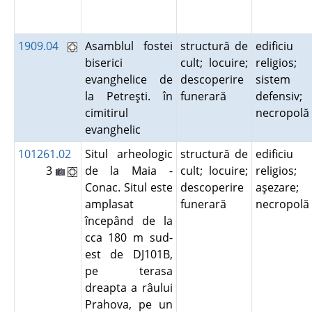
1909.04
Asamblul fostei
structură de
edificiu
biserici
cult; locuire;
religios;
evanghelice de
descoperire
sistem
la Petreşti. în
funerară
defensiv;
cimitirul
necropol
evanghelic
101261.02
Situl arheologic
structură de
edificiu
3
de la Maia -
cult; locuire;
religios;
Conac. Situl este
descoperire
aşezare;
amplasat
funerară
necropol
începând de la
cca 180 m sud-
est de DJ101B,
pe terasa
dreapta a râului
Prahova, pe un