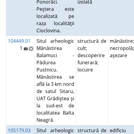
Ponorâci.
izolată
Peştera este
localizată pe
raza localităţii
Cioclovina.
104449.01
Situl arheologic
structură de
mănăstire;
1
Mănăstirea
cult;
necropolă;
Balamuci -
descoperire
aşezare
Pădurea
funerară;
Pustnicu.
locuire
Mănăstirea se
află la 3 km nord
de satul Sitaru,
UAT Grădiştea şi
la sud-est de
localitatea Balta
Neagră.
105179.03
Situl arheologic
structură de
edificiu