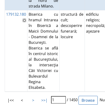
la nord de
strada Milano.
179132.180
Biserica cu
structură de
edificiu
hramul Intrarea
cult;
religios;
în Biserică a
descoperire
necropolă;
Maicii Domnului
funerară;
aşezare
- Doamnei de la
locuire
Bucureşti.
Biserica se află
în centrul istoric
al Bucureştiului,
la intersecţia
Căii Victoriei cu
Bulevardul
Regina
Elisabeta.
/ 1450
Num
|<<
<
>
>>|