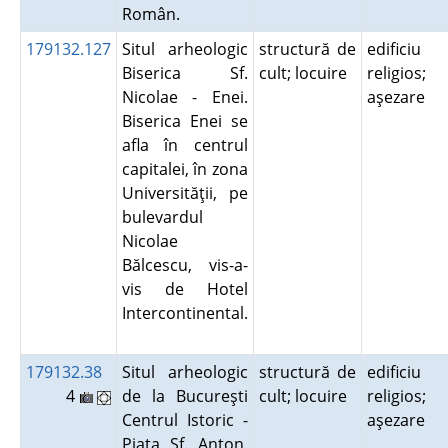
Român.
179132.127
Situl arheologic
structură de
edificiu
Biserica Sf.
cult; locuire
religios;
Nicolae - Enei.
aşezare
Biserica Enei se
afla în centrul
capitalei, în zona
Universităţii, pe
bulevardul
Nicolae
Bălcescu, vis-a-
vis de Hotel
Intercontinental.
179132.38
Situl arheologic
structură de
edificiu
4
de la Bucureşti
cult; locuire
religios;
Centrul Istoric -
aşezare
Piaţa Sf. Anton.