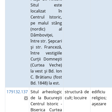
Situl este
localizat în
Centrul Istoric,
pe malul stâng
(nordic) al
Dâmboviţei,
între str. Şepcari
şi str. Franceză,
între vestigiile
Curţii Domneşti
(Curtea Veche)
la vest şi Bd. Ion
C. Brătianu (fost
Bd. 1848) la est.
179132.137
Situl arheologic
structură de
edificiu
de la Bucureşti
cult; locuire
religios;
Centrul Istoric -
aşezare
Biserica Curtea