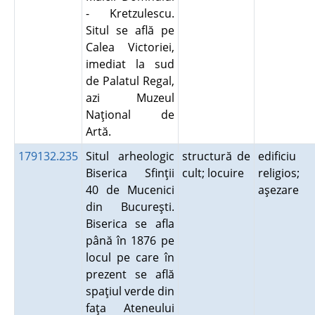
- Kretzulescu.
Situl se află pe
Calea Victoriei,
imediat la sud
de Palatul Regal,
azi Muzeul
Naţional de
Artă.
179132.235
Situl arheologic
structură de
edificiu
Biserica Sfinţii
cult; locuire
religios;
40 de Mucenici
aşezare
din Bucureşti.
Biserica se afla
până în 1876 pe
locul pe care în
prezent se află
spaţiul verde din
faţa Ateneului