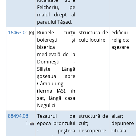
localitate spre
Felcheriu, pe
malul drept al
paraului Tăşad.
16463.01
Ruinele curţii
structură de
edificiu
boiereşti şi
cult; locuire
religios;
biserica
aşezare
medievală de la
Domneşti -
Silişte. Lângă
şoseaua spre
Câmpulung
(ferma IAS), în
sat, lângă casa
Negulici
88494.08
Tezaurul de
structură de
altar;
1
epoca bronzului
cult;
depunere
- peştera
descoperire
rituală