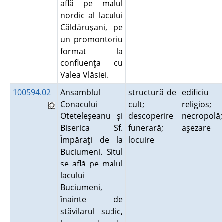
află pe malul
nordic al lacului
Căldăruşani, pe
un promontoriu
format la
confluenţa cu
Valea Vlăsiei.
100594.02
Ansamblul
structură de
edificiu
Conacului
cult;
religios;
Oteteleşeanu şi
descoperire
necropolă;
Biserica Sf.
funerară;
aşezare
Împăraţi de la
locuire
Buciumeni. Situl
se află pe malul
lacului
Buciumeni,
înainte de
stăvilarul sudic,