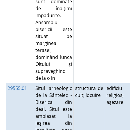
sunt dominate
de înălţimi
împădurite.
Ansamblul
bisericii este
situat pe
marginea
terasei,
dominând lunca
Oltului şi
supraveghind
de la o în
29555.01
Situl arheologic
structură de
edificiu
de la Sântelec -
cult; locuire
religios;
Biserica din
aşezare
deal. Situl este
amplasat la
ieşirea din