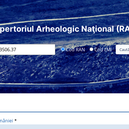
pertoriul Arheologic Naţional (R
Cod RAN
Cod LMI
mâniei
*