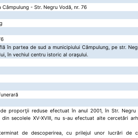
la Câmpulung - Str. Negru Vodă, nr. 76
g
76
află în partea de sud a municipiului Câmpulung, pe str. Neg
ui, în vechiul centru istoric al oraşului.
funerară
de proporţii reduse efectuat în anul 2001, în Str. Negru
 din secolele XV-XVIII, nu s-au efectuat alte cercetări ar
erminat de descoperirea, cu prilejul unor lucrări de 