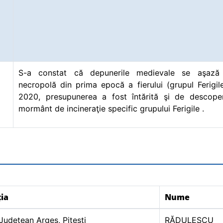
S-a constat că depunerile medievale se aşază
necropolă din prima epocă a fierului (grupul Ferigile
2020, presupunerea a fost întărită şi de descoper
mormânt de incineraţie specific grupului Ferigile .
ția
Nume
Judeţean Argeş, Piteşti
RĂDULESCU