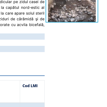
icular pe zidul casei de
 la capătul nord-estic al
 la care apare solul steril
ziduri de cărămidă şi de
rate cu acvila bicefală,
2021
2021
Cod LMI
2021