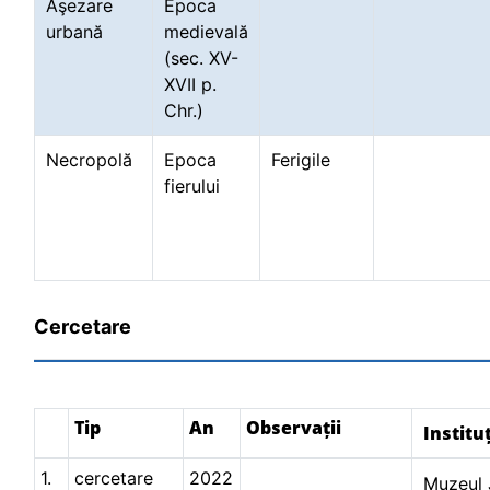
Aşezare
Epoca
urbană
medievală
(sec. XV-
XVII p.
Chr.)
Necropolă
Epoca
Ferigile
fierului
Cercetare
Tip
An
Observații
Institu
1.
cercetare
2022
Muzeul 