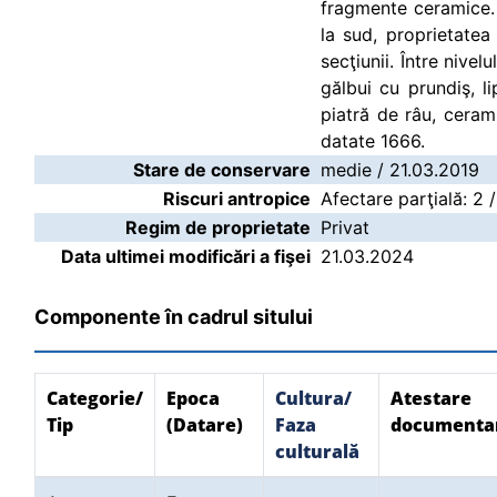
fragmente ceramice. 
la sud, proprietatea
secţiunii. Între nivel
gălbui cu prundiş, l
piatră de râu, ceram
datate 1666.
Stare de conservare
medie / 21.03.2019
Riscuri antropice
Afectare parţială: 2 
Regim de proprietate
Privat
Data ultimei modificări a fişei
21.03.2024
Componente în cadrul sitului
Categorie/
Epoca
Cultura/
Atestare
Tip
(Datare)
Faza
documenta
culturală