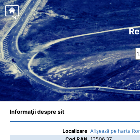
Re
Informaţii despre sit
Afişează pe harta Ro
Localizare
Cod RAN
13506.37