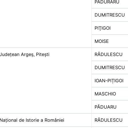
PĂDURARU
DUMITRESCU
PIŢIGOI
MOISE
Județean Argeș, Pitești
RĂDULESCU
DUMITRESCU
IOAN-PIȚIGOI
MASCHIO
PĂDUARU
Național de Istorie a României
RĂDULESCU