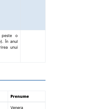
2021
 peste o
). În anul
irea unui
2021
2020
Prenume
Venera