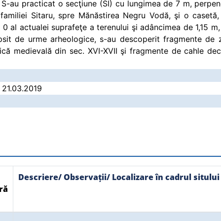
S-au practicat o secţiune (SI) cu lungimea de 7 m, perpend
 familiei Sitaru, spre Mănăstirea Negru Vodă, şi o casetă,
ul 0 al actualei suprafeţe a terenului şi adâncimea de 1,15 m,
ipsit de urme arheologice, s-au descoperit fragmente de 
ică medievală din sec. XVI-XVII şi fragmente de cahle deco
/ 21.03.2019
Descriere/ Observații/ Localizare în cadrul sitului
ră