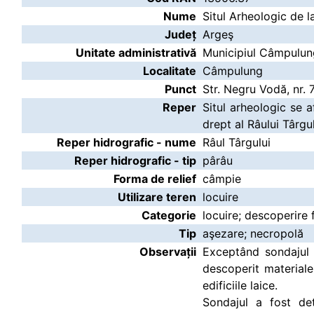
Nume
Situl Arheologic de 
Județ
Argeş
Unitate administrativă
Municipiul Câmpulun
Localitate
Câmpulung
Punct
Str. Negru Vodă, nr. 
Reper
Situl arheologic se 
drept al Râului Târgul
Reper hidrografic - nume
Râul Târgului
Reper hidrografic - tip
pârâu
Forma de relief
câmpie
Utilizare teren
locuire
Categorie
locuire; descoperire 
Tip
aşezare; necropolă
Observații
Exceptând sondajul 
descoperit materiale
edificiile laice.
Sondajul a fost det