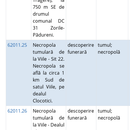
Tragere), la
750 m SE de
drumul
comunal DC
31 Zorile-
Pădureni.
62011.25
Necropola
descoperire
tumul;
tumulară de
funerară
necropolă
la Viile - Sit 22.
Necropola se
află la circa 1
km Sud de
satul Viile, pe
dealul
Clocotici.
62011.26
Necropola
descoperire
tumul;
tumulară de
funerară
necropolă
la Viile - Dealul