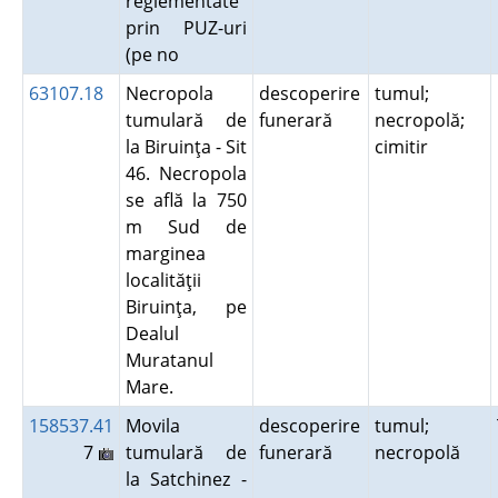
reglementate
prin PUZ-uri
(pe no
63107.18
Necropola
descoperire
tumul;
tumulară de
funerară
necropolă;
la Biruinţa - Sit
cimitir
46. Necropola
se află la 750
m Sud de
marginea
localităţii
Biruinţa, pe
Dealul
Muratanul
Mare.
158537.41
Movila
descoperire
tumul;
7
tumulară de
funerară
necropolă
la Satchinez -