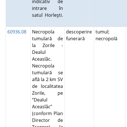
indicativ de
intrare în
satul Horleşti.
60936.08
Necropola
descoperire
tumul;
tumulară de
funerară
necropolă
la Zorile -
Dealul
Aceaslâc.
Necropola
tumulară se
află la 2 km SV
de localitatea
Zorile, pe
”Dealul
Aceaslâc”
(conform Plan
Director de