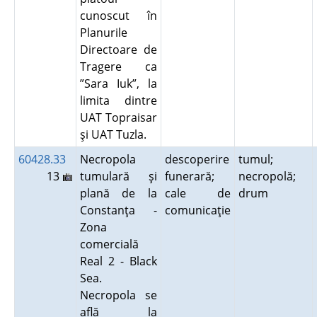
cunoscut în
Planurile
Directoare de
Tragere ca
”Sara Iuk”, la
limita dintre
UAT Topraisar
şi UAT Tuzla.
60428.33
Necropola
descoperire
tumul;
13
tumulară şi
funerară;
necropolă;
plană de la
cale de
drum
Constanţa -
comunicaţie
Zona
comercială
Real 2 - Black
Sea.
Necropola se
află la