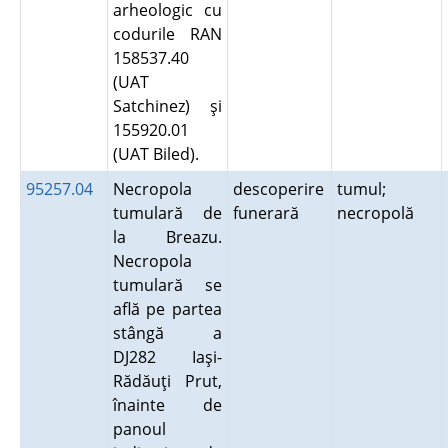
arheologic cu
codurile RAN
158537.40
(UAT
Satchinez) şi
155920.01
(UAT Biled).
95257.04
Necropola
descoperire
tumul;
tumulară de
funerară
necropolă
la Breazu.
Necropola
tumulară se
află pe partea
stângă a
DJ282 Iaşi-
Rădăuţi Prut,
înainte de
panoul