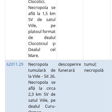
Clocotici.
Necropola se
află la 1,5 km
SV de satul
Viile, pe
platoul format
de dealul
Clocoticiul şi
Dealul cel
Mare.
62011.29
Necropola
descoperire
tumul;
tumulară de
funerară
necropolă
la Viile - Sit 26.
Necropola se
află la circa
2,3 km SV de
satul Viile, pe
dealul Curu-