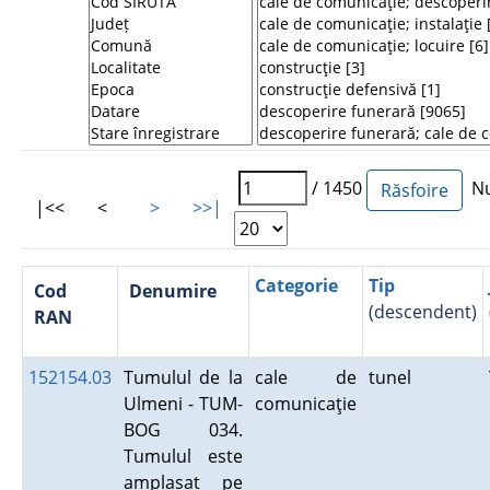
/ 1450
Num
|<<
<
>
>>|
Categorie
Tip
Cod
Denumire
(descendent)
RAN
152154.03
Tumulul de la
cale de
tunel
Ulmeni - TUM-
comunicaţie
BOG 034.
Tumulul este
amplasat pe