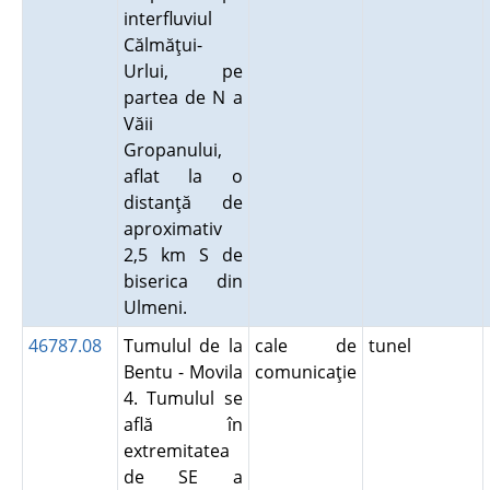
interfluviul
Călmăţui-
Urlui, pe
partea de N a
Văii
Gropanului,
aflat la o
distanţă de
aproximativ
2,5 km S de
biserica din
Ulmeni.
46787.08
Tumulul de la
cale de
tunel
Bentu - Movila
comunicaţie
4. Tumulul se
află în
extremitatea
de SE a