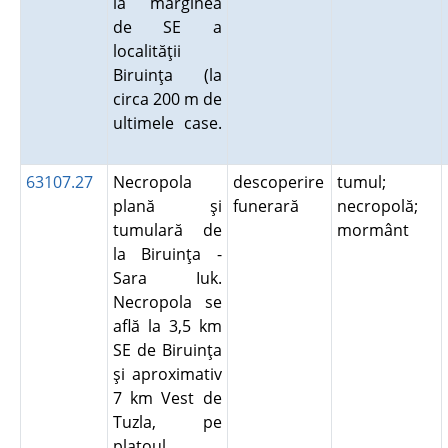
la marginea
de SE a
localităţii
Biruinţa (la
circa 200 m de
ultimele case.
63107.27
Necropola
descoperire
tumul;
plană şi
funerară
necropolă;
tumulară de
mormânt
la Biruinţa -
Sara Iuk.
Necropola se
află la 3,5 km
SE de Biruinţa
şi aproximativ
7 km Vest de
Tuzla, pe
platoul