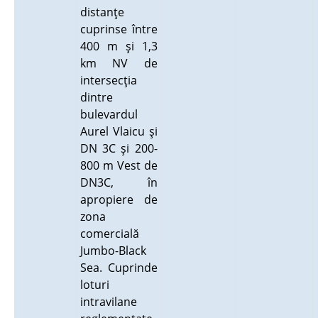
distanţe
cuprinse între
400 m şi 1,3
km NV de
intersecţia
dintre
bulevardul
Aurel Vlaicu şi
DN 3C şi 200-
800 m Vest de
DN3C, în
apropiere de
zona
comercială
Jumbo-Black
Sea. Cuprinde
loturi
intravilane