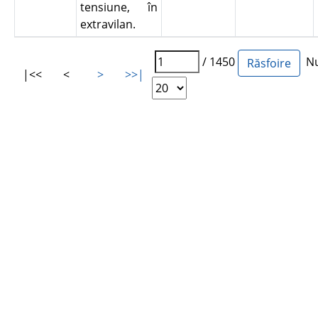
tensiune, în
extravilan.
/ 1450
Num
|<<
<
>
>>|