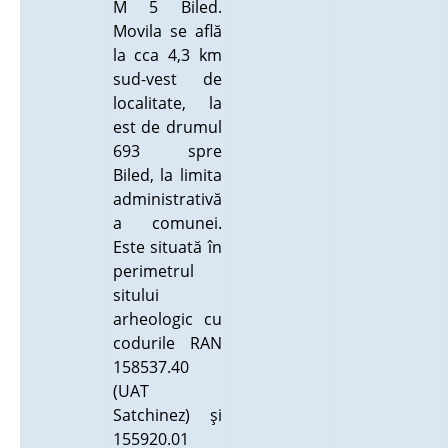
M 5 Biled.
Movila se află
la cca 4,3 km
sud-vest de
localitate, la
est de drumul
693 spre
Biled, la limita
administrativă
a comunei.
Este situată în
perimetrul
sitului
arheologic cu
codurile RAN
158537.40
(UAT
Satchinez) şi
155920.01