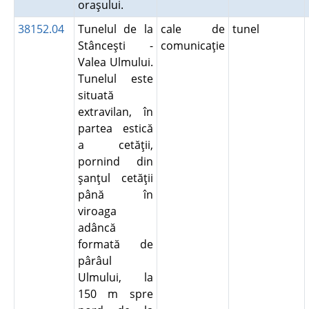
oraşului.
38152.04
Tunelul de la
cale de
tunel
Stânceşti -
comunicaţie
Valea Ulmului.
Tunelul este
situată
extravilan, în
partea estică
a cetăţii,
pornind din
şanţul cetăţii
până în
viroaga
adâncă
formată de
pârâul
Ulmului, la
150 m spre