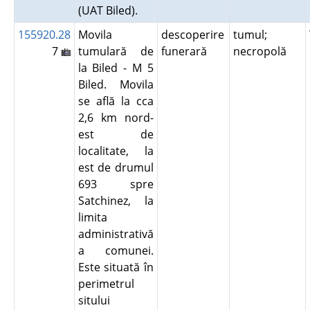
(UAT Biled).
155920.28
Movila
descoperire
tumul;
7
tumulară de
funerară
necropolă
la Biled - M 5
Biled. Movila
se află la cca
2,6 km nord-
est de
localitate, la
est de drumul
693 spre
Satchinez, la
limita
administrativă
a comunei.
Este situată în
perimetrul
sitului