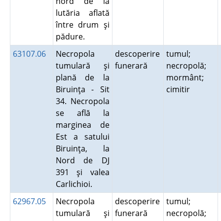
nord de la
lutăria aflată
între drum şi
pădure.
63107.06
Necropola
descoperire
tumul;
tumulară şi
funerară
necropolă;
plană de la
mormânt;
Biruinţa - Sit
cimitir
34. Necropola
se află la
marginea de
Est a satului
Biruinţa, la
Nord de DJ
391 şi valea
Carlichioi.
62967.05
Necropola
descoperire
tumul;
tumulară şi
funerară
necropolă;