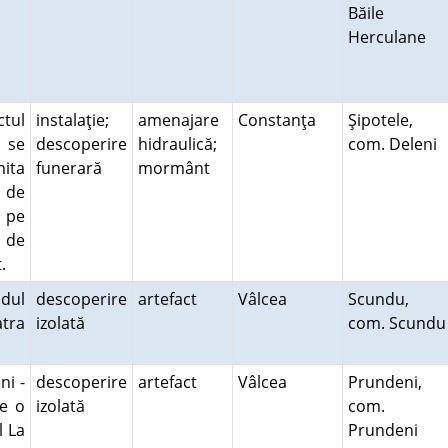
Băile
Herculane
ctul
instalaţie;
amenajare
Constanţa
Şipotele,
 se
descoperire
hidraulică;
com. Deleni
ita
funerară
mormânt
d de
i pe
a de
t.
ndul
descoperire
artefact
Vâlcea
Scundu,
atra
izolată
com. Scundu
ni -
descoperire
artefact
Vâlcea
Prundeni,
pe o
izolată
com.
l La
Prundeni