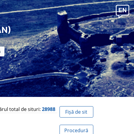
AN)
ul total de situri:
28988
Fișă de sit
Procedură