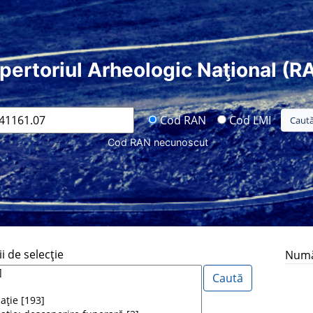
pertoriul Arheologic Naţional (R
Cod RAN
Cod LMI
Cod RAN necunoscut
i de selecţie
Număr