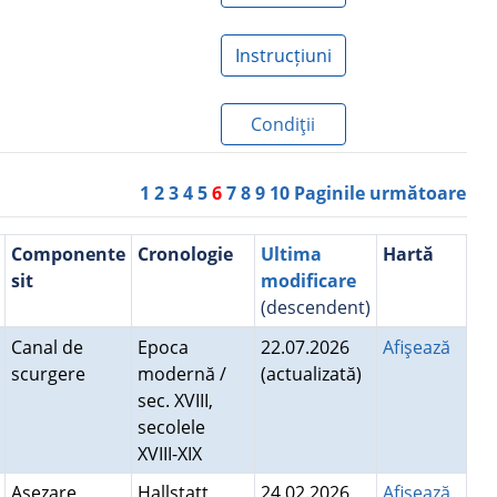
Instrucțiuni
Condiţii
1
2
3
4
5
6
7
8
9
10
Paginile următoare
Componente
Cronologie
Ultima
Hartă
sit
modificare
(descendent)
Canal de
Epoca
22.07.2026
Afişează
scurgere
modernă /
(actualizată)
sec. XVIII,
secolele
XVIII-XIX
Aşezare
Hallstatt
24.02.2026
Afişează