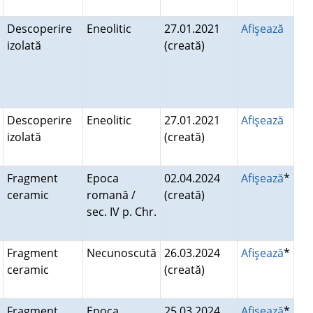
Descoperire
Eneolitic
27.01.2021
Afişează
izolată
(creată)
Descoperire
Eneolitic
27.01.2021
Afişează
izolată
(creată)
Fragment
Epoca
02.04.2024
Afişează
*
ceramic
romană /
(creată)
sec. IV p. Chr.
Fragment
Necunoscută
26.03.2024
Afişează
*
ceramic
(creată)
Fragment
Epoca
25.03.2024
Afişează
*