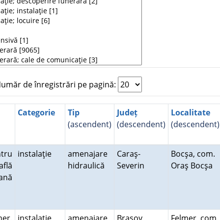
măr de înregistrări pe pagină:
Categorie
Tip
Județ
Localitate
(ascendent)
(descendent)
(descendent)
tru
instalaţie
amenajare
Caraş-
Bocşa, com.
află
hidraulică
Severin
Oraş Bocşa
ană
er.
instalaţie
amenajare
Braşov
Felmer, com.