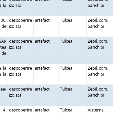
ă la
izolată
Sarichioi
100.
descoperire
artefact
Tulcea
Zebil, com.
 de
izolată
Sarichioi
 SAR
descoperire
artefact
Tulcea
Zebil, com.
atea
izolată
Sarichioi
m de
 la
descoperire
artefact
Tulcea
Zebil, com.
ă la
izolată
Sarichioi
ea-
descoperire
artefact
Tulcea
Zebil, com.
izolată
Sarichioi
 14.
descoperire
artefact
Tulcea
Visterna,