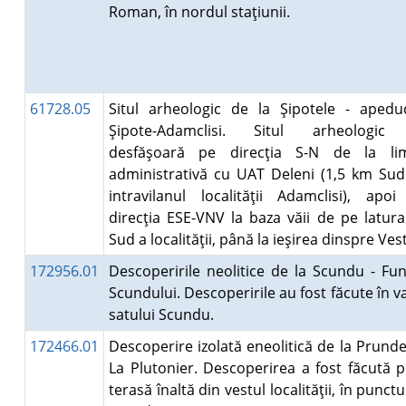
Roman, în nordul staţiunii.
61728.05
Situl arheologic de la Şipotele - apedu
Şipote-Adamclisi. Situl arheologic
desfăşoară pe direcţia S-N de la lim
administrativă cu UAT Deleni (1,5 km Su
intravilanul localităţii Adamclisi), apo
direcţia ESE-VNV la baza văii de pe latur
Sud a localităţii, până la ieşirea dinspre Ves
172956.01
Descoperirile neolitice de la Scundu - Fu
Scundului. Descoperirile au fost făcute în v
satului Scundu.
172466.01
Descoperire izolată eneolitică de la Prunde
La Plutonier. Descoperirea a fost făcută 
terasă înaltă din vestul localităţii, în punctu