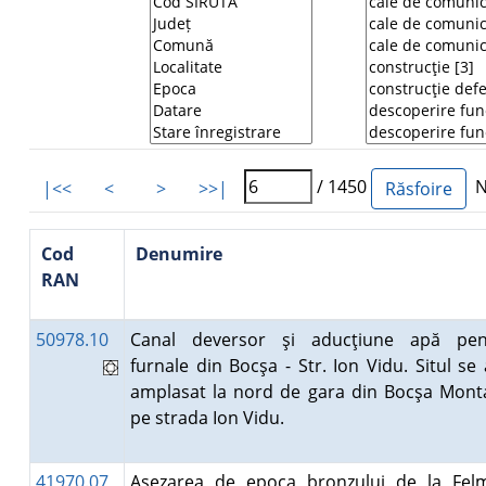
/ 1450
Nu
|<<
<
>
>>|
Cod
Denumire
RAN
50978.10
Canal deversor şi aducţiune apă pen
furnale din Bocşa - Str. Ion Vidu. Situl se 
amplasat la nord de gara din Bocşa Mont
pe strada Ion Vidu.
41970.07
Aşezarea de epoca bronzului de la Felm