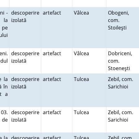
ni -
descoperire
artefact
Vâlcea
Obogeni,
 la
izolată
com.
, pe
Stoileşti
ului
ni.
descoperire
artefact
Vâlcea
Dobriceni,
dul
izolată
com.
Stoeneşti
 la
descoperire
artefact
Tulcea
Zebil, com.
ă în
izolată
Sarichioi
t a
103.
descoperire
artefact
Tulcea
Zebil, com.
 de
izolată
Sarichioi
e la
descoperire
artefact
Tulcea
Zebil, com.