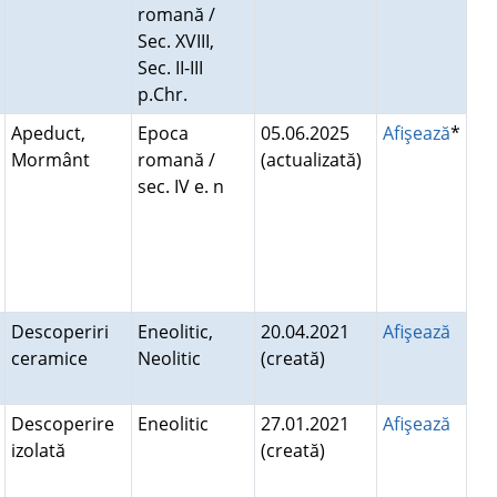
romană /
Sec. XVIII,
Sec. II-III
p.Chr.
Apeduct,
Epoca
05.06.2025
Afişează
*
Mormânt
romană /
(actualizată)
sec. IV e. n
Descoperiri
Eneolitic,
20.04.2021
Afişează
ceramice
Neolitic
(creată)
Descoperire
Eneolitic
27.01.2021
Afişează
izolată
(creată)