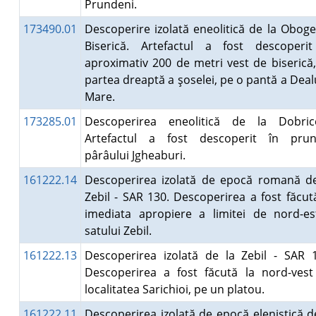
Prundeni.
173490.01
Descoperire izolată eneolitică de la Oboge
Biserică. Artefactul a fost descoperit
aproximativ 200 de metri vest de biserică
partea dreaptă a şoselei, pe o pantă a Deal
Mare.
173285.01
Descoperirea eneolitică de la Dobrice
Artefactul a fost descoperit în prun
pârâului Jgheaburi.
161222.14
Descoperirea izolată de epocă romană de
Zebil - SAR 130. Descoperirea a fost făcut
imediata apropiere a limitei de nord-es
satului Zebil.
161222.13
Descoperirea izolată de la Zebil - SAR 
Descoperirea a fost făcută la nord-vest
localitatea Sarichioi, pe un platou.
161222.11
Descoperirea izolată de epocă elenistică d