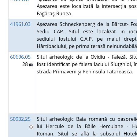
Aşezarea este localizată la intersecţia şos
Făgăraş-Rupea.
41961.03
Aşezarea Schneckenberg de la Bărcut- Fo
Sediu CAP. Situl este localizat in inci
sediului fostului C.A.P, pe malul drept
Hârtibaciului, pe prima terasă neinundabil
60696.05
Situl arheologic de la Ovidiu - Faleză. Sit
28
fost identificat pe faleza lacului Siutghiol, î
strada Primăverii şi Peninsula Tătărească.
50932.25
Situl arheologic Baia romană cu basoreli
lui Hercule de la Băile Herculane - Ho
Roman. Situl se află la subsolul Hotelu