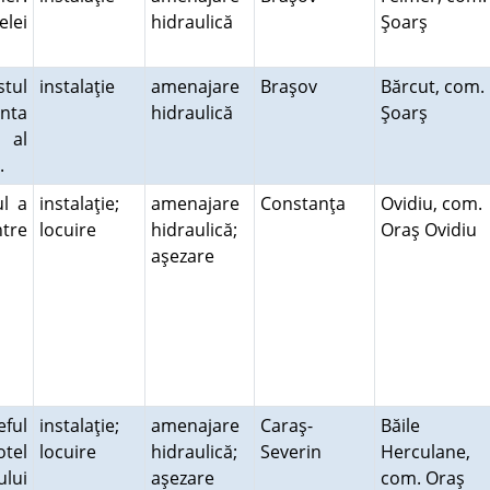
elei
hidraulică
Şoarş
stul
instalaţie
amenajare
Braşov
Bărcut, com.
nta
hidraulică
Şoarş
 al
ă.
ul a
instalaţie;
amenajare
Constanţa
Ovidiu, com.
ntre
locuire
hidraulică;
Oraş Ovidiu
aşezare
eful
instalaţie;
amenajare
Caraş-
Băile
tel
locuire
hidraulică;
Severin
Herculane,
lui
aşezare
com. Oraş