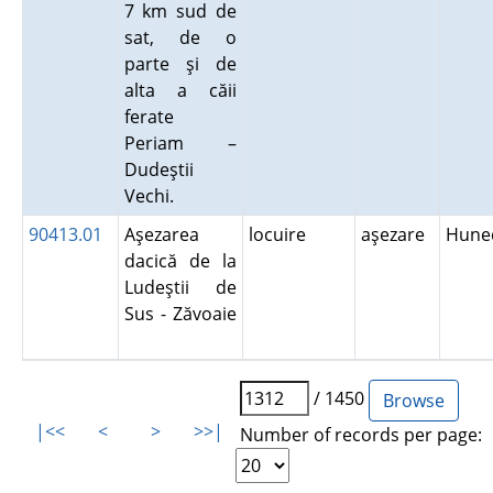
7 km sud de
sat, de o
parte şi de
alta a căii
ferate
Periam –
Dudeştii
Vechi.
90413.01
Aşezarea
locuire
aşezare
Hune
dacică de la
Ludeştii de
Sus - Zăvoaie
/ 1450
|<<
<
>
>>|
Number of records per page: