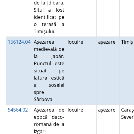
de la Jdioara.
Situl a fost
identificat pe
o terasă a
Timişului.
156124.04
Aşezarea
locuire
aşezare
Timi
medievală de
la Jabăr.
Punctul este
situat pe
latura estică
a şoselei
spre
Sârbova.
54564.02
Aşezarea de
locuire
aşezare
Caraş
epocă daco-
Seve
romană de la
Izgar-