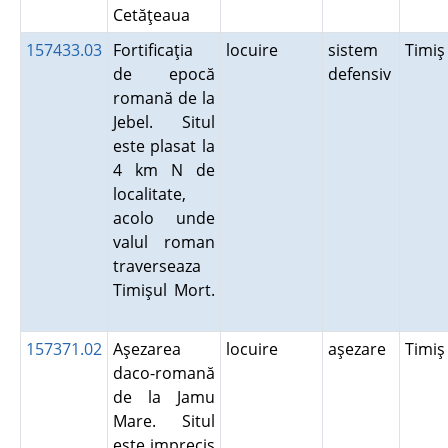
Cetăţeaua
157433.03
Fortificaţia
locuire
sistem
Timi
de epocă
defensiv
romană de la
Jebel. Situl
este plasat la
4 km N de
localitate,
acolo unde
valul roman
traverseaza
Timişul Mort.
157371.02
Aşezarea
locuire
aşezare
Timi
daco-romană
de la Jamu
Mare. Situl
este imprecis