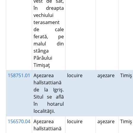
vest de sat,
în dreapta
vechiului
terasament
de cale
ferată, pe
malul din
stânga
Pârâului
Timişaţ
158751.01
Aşezarea
locuire
aşezare
Timi
hallstattiană
de la Igriş.
Situl se află
în hotarul
localităţii.
156570.04
Aşezarea
locuire
aşezare
Timi
hallstattiană