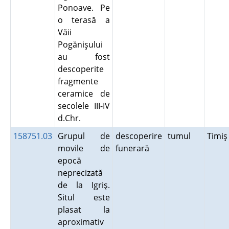
Ponoave. Pe
o terasă a
Văii
Pogănişului
au fost
descoperite
fragmente
ceramice de
secolele III-IV
d.Chr.
158751.03
Grupul de
descoperire
tumul
Timi
movile de
funerară
epocă
neprecizată
de la Igriş.
Situl este
plasat la
aproximativ