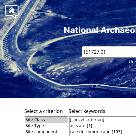
National Archaeo
Unk
Select a criterion
Select keywords