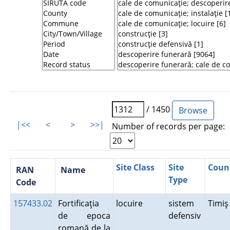
/ 1450
|<<
<
>
>>|
Number of records per page:
Site Class
Site
Coun
RAN
Name
Type
Code
157433.02
Fortificaţia
locuire
sistem
Timi
de epoca
defensiv
romană de la