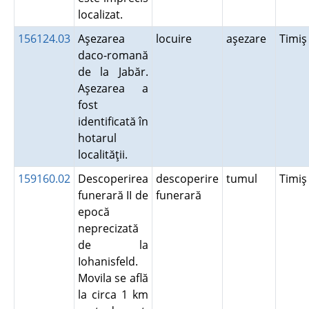
localizat.
156124.03
Aşezarea
locuire
aşezare
Timi
daco-romană
de la Jabăr.
Aşezarea a
fost
identificată în
hotarul
localităţii.
159160.02
Descoperirea
descoperire
tumul
Timi
funerară II de
funerară
epocă
neprecizată
de la
Iohanisfeld.
Movila se află
la circa 1 km