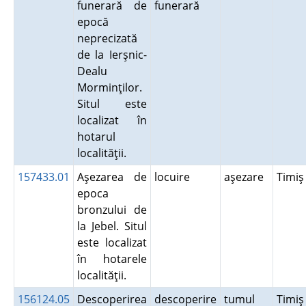
funerară de
funerară
epocă
neprecizată
de la Ierşnic-
Dealu
Morminţilor.
Situl este
localizat în
hotarul
localităţii.
157433.01
Aşezarea de
locuire
aşezare
Timi
epoca
bronzului de
la Jebel. Situl
este localizat
în hotarele
localităţii.
156124.05
Descoperirea
descoperire
tumul
Timi