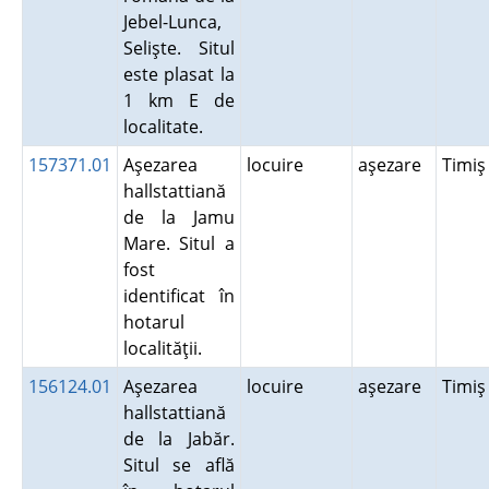
Jebel-Lunca,
Selişte. Situl
este plasat la
1 km E de
localitate.
157371.01
Aşezarea
locuire
aşezare
Timi
hallstattiană
de la Jamu
Mare. Situl a
fost
identificat în
hotarul
localităţii.
156124.01
Aşezarea
locuire
aşezare
Timi
hallstattiană
de la Jabăr.
Situl se află