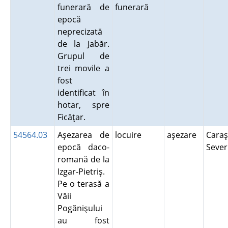
funerară de
funerară
epocă
neprecizată
de la Jabăr.
Grupul de
trei movile a
fost
identificat în
hotar, spre
Ficăţar.
54564.03
Aşezarea de
locuire
aşezare
Caraş
epocă daco-
Seve
romană de la
Izgar-Pietriş.
Pe o terasă a
Văii
Pogănişului
au fost