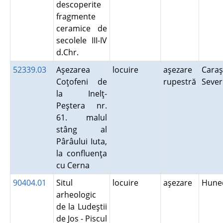
descoperite
fragmente
ceramice de
secolele III-IV
d.Chr.
52339.03
Aşezarea
locuire
aşezare
Caraş
Coţofeni de
rupestră
Seve
la Inelţ-
Peştera nr.
61. malul
stâng al
Pârâului Iuta,
la confluenţa
cu Cerna
90404.01
Situl
locuire
aşezare
Hune
arheologic
de la Ludeştii
de Jos - Piscul