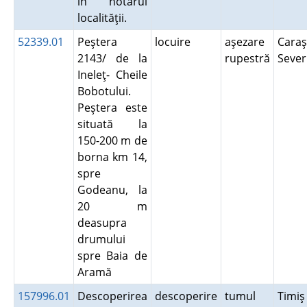
în hotarul
localităţii.
52339.01
Peştera
locuire
aşezare
Caraş
2143/ de la
rupestră
Seve
Ineleţ- Cheile
Bobotului.
Peştera este
situată la
150-200 m de
borna km 14,
spre
Godeanu, la
20 m
deasupra
drumului
spre Baia de
Aramă
157996.01
Descoperirea
descoperire
tumul
Timi