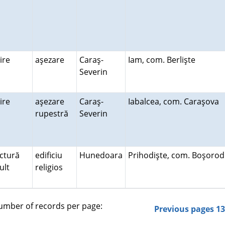
uire
aşezare
Caraş-
Iam, com. Berlişte
Severin
uire
aşezare
Caraş-
Iabalcea, com. Caraşova
rupestră
Severin
ctură
edificiu
Hunedoara
Prihodişte, com. Boşoro
cult
religios
mber of records per page:
Previous pages
1