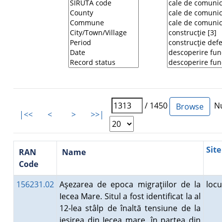
/ 1450
Nu
|<<
<
>
>>|
Site
RAN
Name
Code
156231.02
Aşezarea de epoca migraţiilor de la
loc
Iecea Mare. Situl a fost identificat la al
12-lea stâlp de înaltă tensiune de la
ieşirea din Iecea mare, în partea din