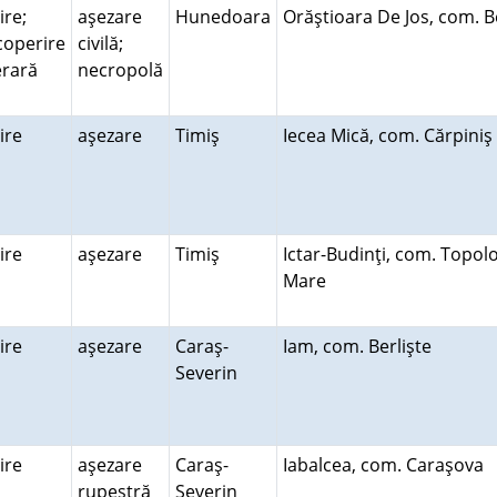
ire;
aşezare
Hunedoara
Orăştioara De Jos, com. 
coperire
civilă;
erară
necropolă
uire
aşezare
Timiş
Iecea Mică, com. Cărpini
uire
aşezare
Timiş
Ictar-Budinţi, com. Topol
Mare
uire
aşezare
Caraş-
Iam, com. Berlişte
Severin
uire
aşezare
Caraş-
Iabalcea, com. Caraşova
rupestră
Severin