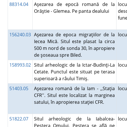
88314.04
Aşezarea de epocă romană de la
locu
Orăştie - Glemea. Pe panta dealului
des
fun
156240.03
Aşezarea de epoca migraţiilor de la
loc
Iecea Mică. Situl este plasat la circa
500 m nord de sonda 30, în apropiere
de şoseaua spre Biled.
158993.02
Situl arheologic de la Ictar-Budinţi-La
loc
Cetate. Punctul este situat pe terasa
superioară a râului Timiş.
51403.05
Aşezarea romană de la Iam - ,,Staţia
loc
CFR''. Situl este localizat la marginea
satului, în apropierea staţiei CFR.
51822.07
Situl arheologic de la Iabalcea-
loc
Peştera Omului. Peştera se află pe