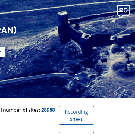
RAN)
l number of sites:
28988
Recording
sheet