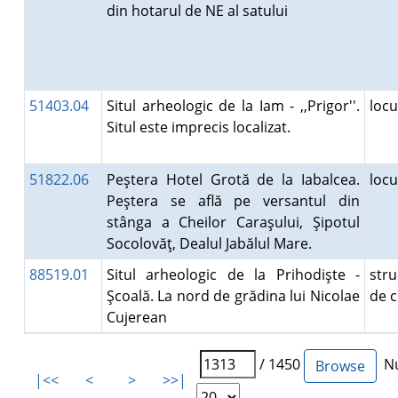
din hotarul de NE al satului
51403.04
Situl arheologic de la Iam - ,,Prigor''.
loc
Situl este imprecis localizat.
51822.06
Peştera Hotel Grotă de la Iabalcea.
loc
Peştera se află pe versantul din
stânga a Cheilor Caraşului, Şipotul
Socolovăţ, Dealul Jabălul Mare.
88519.01
Situl arheologic de la Prihodişte -
stru
Şcoală. La nord de grădina lui Nicolae
de 
Cujerean
/ 1450
Nu
|<<
<
>
>>|