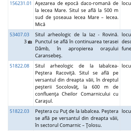
156231.01
Aşezarea de epocă daco-romană de
loc
la Iecea Mare. Situl se află la 500 m
sud de şoseaua Iecea Mare – Iecea.
Mică
53407.03
Situl arheologic de la Iaz - Rovină.
locu
3
Punctul se află în continuarea terasei
des
Dâmb, în apropierea oraşului
fun
Caransebeş.
51822.08
Situl arheologic de la Iabalcea-
loc
Peştera Racoviţă. Situl se află pe
versantul din dreapta văii, în dreptul
peşterii Socolovăţ, la 600 m de
confluenţa Cheilor Comarnicului cu
Caraşul.
51822.03
Peştera cu Puţ de la Iabalcea. Peştera
loc
se află pe versantul din dreapta văii,
în sectorul Comarnic – Ţolosu.