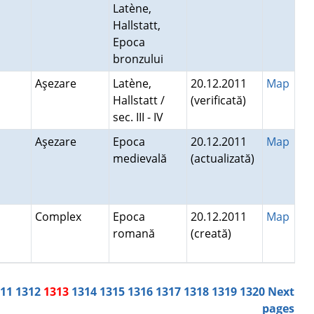
Latène,
Hallstatt,
Epoca
bronzului
Aşezare
Latène,
20.12.2011
Map
Hallstatt /
(verificată)
sec. III - IV
Aşezare
Epoca
20.12.2011
Map
medievală
(actualizată)
d
Complex
Epoca
20.12.2011
Map
romană
(creată)
311
1312
1313
1314
1315
1316
1317
1318
1319
1320
Next
pages