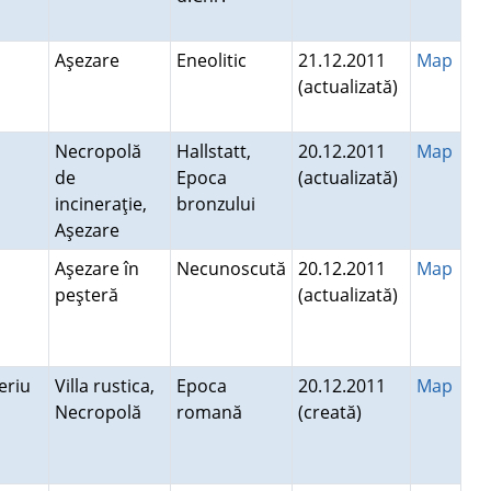
Aşezare
Eneolitic
21.12.2011
Map
(actualizată)
Necropolă
Hallstatt,
20.12.2011
Map
de
Epoca
(actualizată)
incineraţie,
bronzului
Aşezare
Aşezare în
Necunoscută
20.12.2011
Map
peşteră
(actualizată)
Beriu
Villa rustica,
Epoca
20.12.2011
Map
Necropolă
romană
(creată)