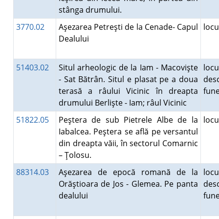
stânga drumului.
3770.02
Aşezarea Petreşti de la Cenade- Capul
loc
Dealului
51403.02
Situl arheologic de la Iam - Macovişte
locu
- Sat Bătrân. Situl e plasat pe a doua
des
terasă a râului Vicinic în dreapta
fun
drumului Berlişte - Iam; râul Vicinic
51822.05
Peştera de sub Pietrele Albe de la
loc
Iabalcea. Peştera se află pe versantul
din dreapta văii, în sectorul Comarnic
– Ţolosu.
88314.03
Aşezarea de epocă romană de la
locu
Orăştioara de Jos - Glemea. Pe panta
des
dealului
fun