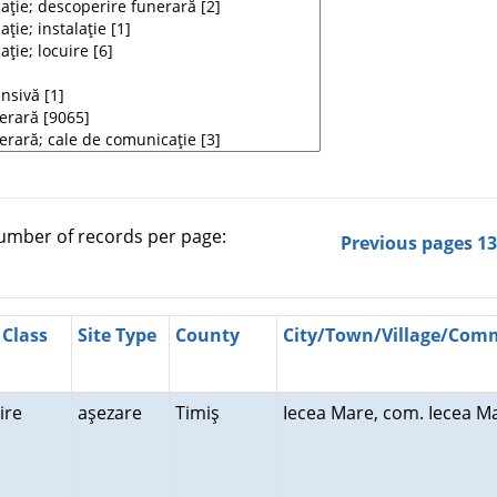
mber of records per page:
Previous pages
1
 Class
Site Type
County
City/Town/Village/Co
uire
aşezare
Timiş
Iecea Mare, com. Iecea 