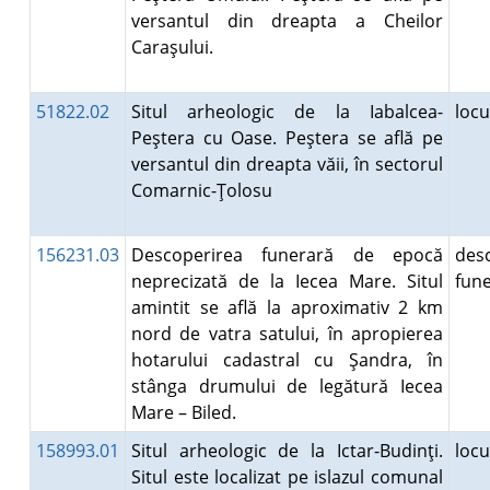
versantul din dreapta a Cheilor
Caraşului.
51822.02
Situl arheologic de la Iabalcea-
loc
Peştera cu Oase. Peştera se află pe
versantul din dreapta văii, în sectorul
Comarnic-Ţolosu
156231.03
Descoperirea funerară de epocă
des
neprecizată de la Iecea Mare. Situl
fun
amintit se află la aproximativ 2 km
nord de vatra satului, în apropierea
hotarului cadastral cu Şandra, în
stânga drumului de legătură Iecea
Mare – Biled.
158993.01
Situl arheologic de la Ictar-Budinţi.
loc
Situl este localizat pe islazul comunal