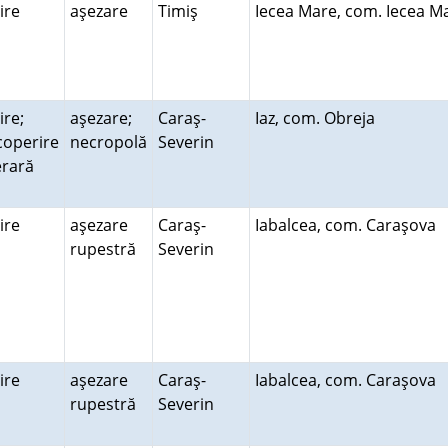
uire
aşezare
Timiş
Iecea Mare, com. Iecea 
ire;
aşezare;
Caraş-
Iaz, com. Obreja
coperire
necropolă
Severin
erară
uire
aşezare
Caraş-
Iabalcea, com. Caraşova
rupestră
Severin
uire
aşezare
Caraş-
Iabalcea, com. Caraşova
rupestră
Severin