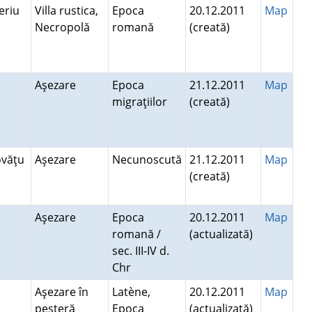
Beriu
Villa rustica,
Epoca
20.12.2011
Map
Necropolă
romană
(creată)
ş
Aşezare
Epoca
21.12.2011
Map
migraţiilor
(creată)
ovăţu
Aşezare
Necunoscută
21.12.2011
Map
(creată)
Aşezare
Epoca
20.12.2011
Map
romană /
(actualizată)
sec. III-IV d.
Chr
Aşezare în
Latène,
20.12.2011
Map
peşteră
Epoca
(actualizată)