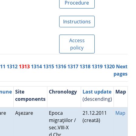
Procedure
Instructions
Access
policy
311
1312
1313
1314
1315
1316
1317
1318
1319
1320
Next
pages
mmune
Site
Chronology
Last update
Map
components
(descending)
Mare
Aşezare
Epoca
21.12.2011
Map
migraţiilor /
(creată)
sec.VIII-X
d.Chr.