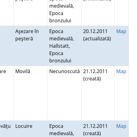
medievală,
Epoca
bronzului
Aşezare în
Epoca
20.12.2011
Map
peşteră
medievală,
(actualizată)
Hallstatt,
Epoca
bronzului
Mare
Movilă
Necunoscută
21.12.2011
Map
(creată)
ovăţu
Locuire
Epoca
21.12.2011
Map
medievală,
(creată)