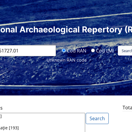
ional Archaeological Repertory (
Cod RAN
Cod LMI
Unknown RAN code
Tota
ds