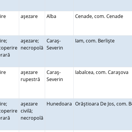
uire
aşezare
Alba
Cenade, com. Cenade
ire;
aşezare;
Caraş-
Iam, com. Berlişte
coperire
necropolă
Severin
erară
uire
aşezare
Caraş-
Iabalcea, com. Caraşova
rupestră
Severin
ire;
aşezare
Hunedoara
Orăştioara De Jos, com. 
coperire
civilă;
erară
necropolă