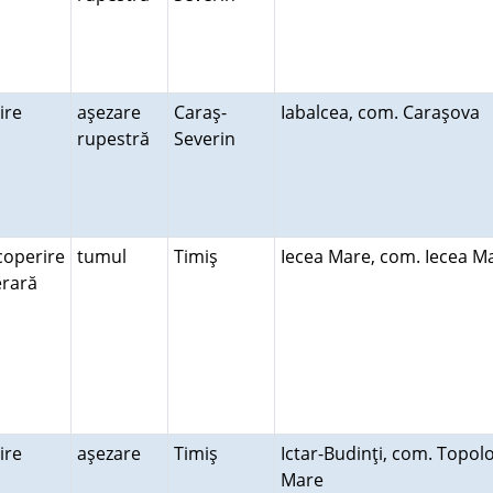
uire
aşezare
Caraş-
Iabalcea, com. Caraşova
rupestră
Severin
coperire
tumul
Timiş
Iecea Mare, com. Iecea 
erară
uire
aşezare
Timiş
Ictar-Budinţi, com. Topol
Mare