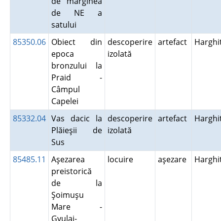
de marginea
de NE a
satului
85350.06
Obiect din
descoperire
artefact
Harghi
epoca
izolată
bronzului la
Praid -
Câmpul
Capelei
85332.04
Vas dacic la
descoperire
artefact
Harghi
Plăieşii de
izolată
Sus
85485.11
Aşezarea
locuire
aşezare
Harghi
preistorică
de la
Şoimuşu
Mare -
Gyulai-