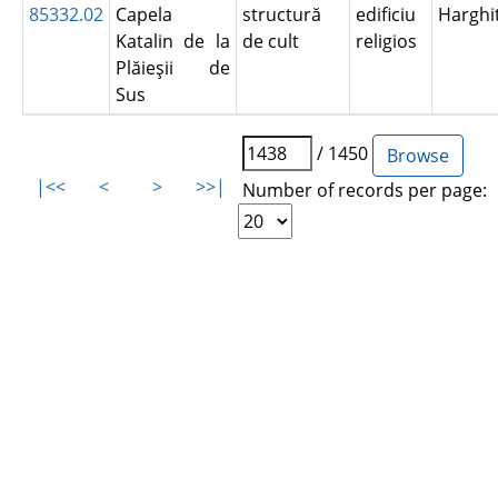
85332.02
Capela
structură
edificiu
Harghi
Katalin de la
de cult
religios
Plăieşii de
Sus
/ 1450
|<<
<
>
>>|
Number of records per page: