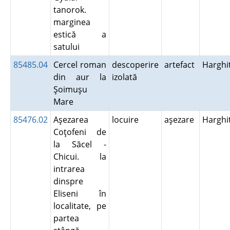
tanorok.
marginea
estică a
satului
85485.04
Cercel roman
descoperire
artefact
Harghi
din aur la
izolată
Şoimuşu
Mare
85476.02
Aşezarea
locuire
aşezare
Harghi
Coţofeni de
la Săcel -
Chicui. la
intrarea
dinspre
Eliseni în
localitate, pe
partea