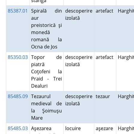
stângă
85387.01
Spirală din
descoperire
artefact
Harghi
aur
izolată
preistorică şi
monedă
romană la
Ocna de Jos
85350.03
Topor de
descoperire
artefact
Harghi
piatră
izolată
Coţofeni la
Praid - Trei
Dealuri
85485.09
Tezaurul
descoperire
tezaur
Harghi
medieval de
izolată
la Şoimuşu
Mare
85485.03
Aşezarea
locuire
aşezare
Harghi