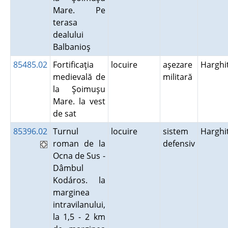
Mare. Pe
terasa
dealului
Balbanioş
85485.02
Fortificaţia
locuire
aşezare
Harghi
medievală de
militară
la Şoimuşu
Mare. la vest
de sat
85396.02
Turnul
locuire
sistem
Harghi
roman de la
defensiv
Ocna de Sus -
Dâmbul
Kodáros. la
marginea
intravilanului,
la 1,5 - 2 km