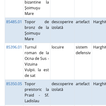
bizantine la
Şoimuşu
Mare
85485.01
Topor de
descoperire
artefact
Harghi
bronz de la
izolată
Şoimuşu
Mare
85396.01
Turnul
locuire
sistem
Harghi
roman de la
defensiv
Ocna de Sus -
Vizuina
Vulpii. la est
de sat
85350.05
Topor
descoperire
artefact
Harghi
preistoric la
izolată
Praid - Sf.
Ladislau