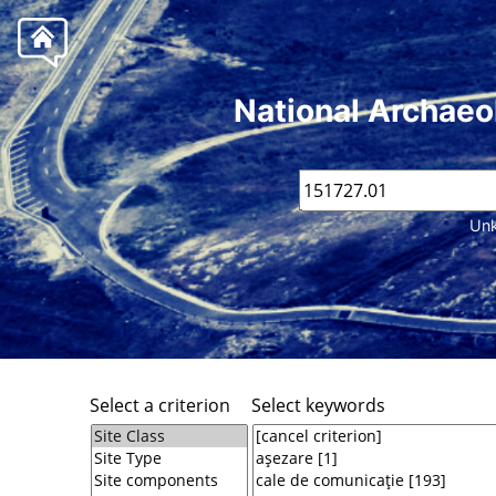
National Archaeo
Unk
Select a criterion
Select keywords