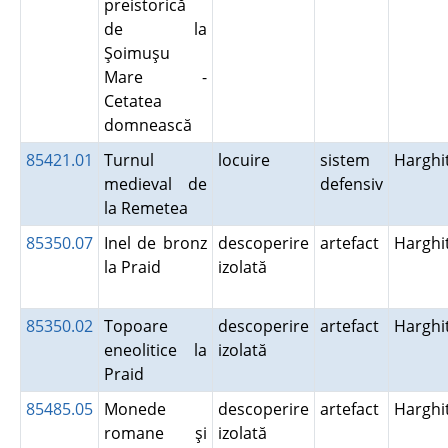
preistorică
de la
Şoimuşu
Mare -
Cetatea
domnească
85421.01
Turnul
locuire
sistem
Harghi
medieval de
defensiv
la Remetea
85350.07
Inel de bronz
descoperire
artefact
Harghi
la Praid
izolată
85350.02
Topoare
descoperire
artefact
Harghi
eneolitice la
izolată
Praid
85485.05
Monede
descoperire
artefact
Harghi
romane şi
izolată