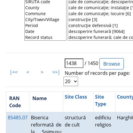
/ 1450
|<<
<
>
>>|
Number of records per page:
Site Class
Site
Count
RAN
Name
Type
Code
85485.07
Biserica
structură
edificiu
Harghi
reformată de
de cult
religios
la Şoimuşu