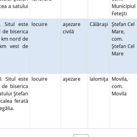
cea a satului
Municipiul
Feteşti
 Situl este
locuire
aşezare
Călăraşi
Ştefan Cel
 de biserica
civilă
Mare,
,8 km nord de
com.
 km vest de
Ştefan Cel
Mare
. Situl este
locuire
aşezare
Ialomiţa
Movila,
de biserica
com.
atului Ştefan
Movila
 calea ferată
Jegălia.