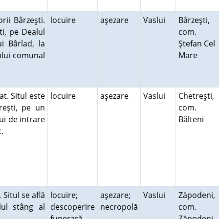
rii Bârzeşti.
locuire
aşezare
Vaslui
Bârzeşti,
ti, pe Dealul
com.
ui Bârlad, la
Ştefan Cel
ului comunal
Mare
at. Situl este
locuire
aşezare
Vaslui
Chetreşti,
reşti, pe un
com.
ui de intrare
Bălteni
c.
 Situl se află
locuire;
aşezare;
Vaslui
Zăpodeni,
ul stâng al
descoperire
necropolă
com.
funerară
Zăpodeni