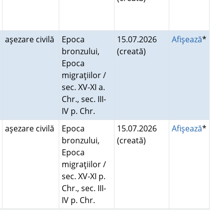
aşezare civilă
Epoca
15.07.2026
Afişează
*
bronzului,
(creată)
Epoca
migraţiilor /
sec. XV-XI a.
Chr., sec. III-
IV p. Chr.
aşezare civilă
Epoca
15.07.2026
Afişează
*
bronzului,
(creată)
Epoca
migraţiilor /
sec. XV-XI p.
Chr., sec. III-
IV p. Chr.