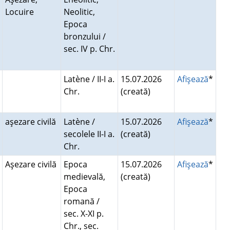
Locuire
Neolitic,
Epoca
bronzului /
sec. IV p. Chr.
Latène / II-I a.
15.07.2026
Afişează
*
Chr.
(creată)
aşezare civilă
Latène /
15.07.2026
Afişează
*
secolele II-I a.
(creată)
Chr.
Aşezare civilă
Epoca
15.07.2026
Afişează
*
medievală,
(creată)
Epoca
romană /
sec. X-XI p.
Chr., sec.