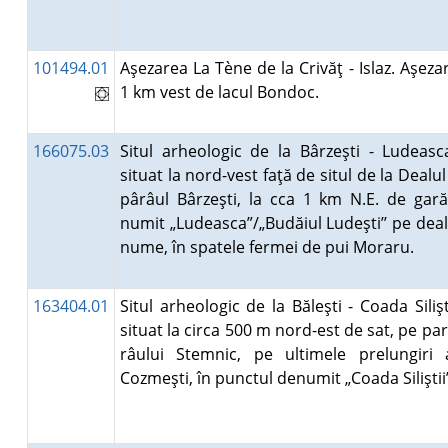
101494.01
Aşezarea La Tène de la Crivăţ - Islaz. Aşezar
1 km vest de lacul Bondoc.
166075.03
Situl arheologic de la Bârzeşti - Ludeasca
situat la nord-vest faţă de situl de la Dealul
pârâul Bârzeşti, la cca 1 km N.E. de gară
numit „Ludeasca”/„Budăiul Ludeşti’’ pe deal
nume, în spatele fermei de pui Moraru.
163404.01
Situl arheologic de la Băleşti - Coada Silişti
situat la circa 500 m nord-est de sat, pe pa
râului Stemnic, pe ultimele prelungiri 
Cozmeşti, în punctul denumit „Coada Silişti