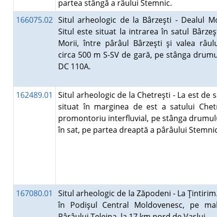
partea stângă a râului Stemnic.
166075.02
Situl arheologic de la Bârzeşti - Dealul Mo
Situl este situat la intrarea în satul Bârzeş
Morii, între pârâul Bârzeşti şi valea râul
circa 500 m S-SV de gară, pe stânga drum
DC 110A.
162489.01
Situl arheologic de la Chetreşti - La est de s
situat în marginea de est a satului Chet
promontoriu interfluvial, pe stânga drumul
în sat, pe partea dreaptă a pârâului Stemni
167080.01
Situl arheologic de la Zăpodeni - La Ţintirim.
în Podişul Central Moldovenesc, pe mal
Pârâului Telejna, la 17 km nord de Vaslui.