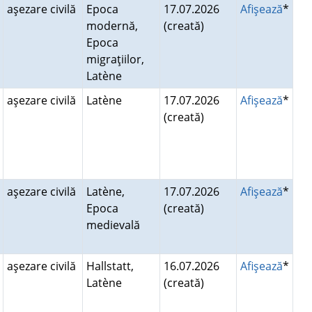
aşezare civilă
Epoca
17.07.2026
Afişează
*
modernă,
(creată)
Epoca
migraţiilor,
Latène
aşezare civilă
Latène
17.07.2026
Afişează
*
(creată)
aşezare civilă
Latène,
17.07.2026
Afişează
*
Epoca
(creată)
medievală
aşezare civilă
Hallstatt,
16.07.2026
Afişează
*
Latène
(creată)