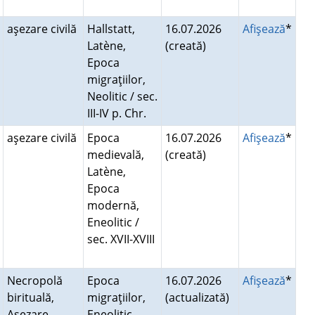
aşezare civilă
Hallstatt,
16.07.2026
Afişează
*
Latène,
(creată)
Epoca
migraţiilor,
Neolitic / sec.
III-IV p. Chr.
aşezare civilă
Epoca
16.07.2026
Afişează
*
medievală,
(creată)
Latène,
Epoca
modernă,
Eneolitic /
sec. XVII-XVIII
Necropolă
Epoca
16.07.2026
Afişează
*
birituală,
migraţiilor,
(actualizată)
Aşezare,
Eneolitic,