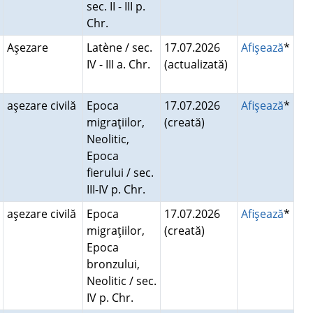
sec. II - III p.
Chr.
Aşezare
Latène / sec.
17.07.2026
Afişează
*
IV - III a. Chr.
(actualizată)
aşezare civilă
Epoca
17.07.2026
Afişează
*
migraţiilor,
(creată)
Neolitic,
Epoca
fierului / sec.
III-IV p. Chr.
aşezare civilă
Epoca
17.07.2026
Afişează
*
migraţiilor,
(creată)
Epoca
bronzului,
Neolitic / sec.
IV p. Chr.