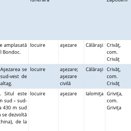
te amplasată
locuire
aşezare
Călăraşi
Crivăţ,
cul Bondoc.
com.
Crivăţ
. Aşezarea se
locuire
aşezare;
Călăraşi
Crivăţ,
 sud-vest de
aşezare
com.
 Baltag.
civilă
Crivăţ
. Situl este
locuire
aşezare
Ialomiţa
Griviţa,
km sud – sud-
com.
ca 430 m sud
Griviţa
a se dezvoltă
hina), de la