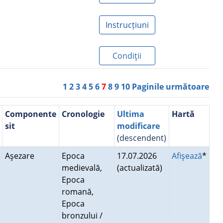
Instrucțiuni
Condiţii
1
2
3
4
5
6
7
8
9
10
Paginile următoare
Componente
Cronologie
Ultima
Hartă
sit
modificare
(descendent)
Aşezare
Epoca
17.07.2026
Afişează
*
medievală,
(actualizată)
Epoca
romană,
Epoca
bronzului /