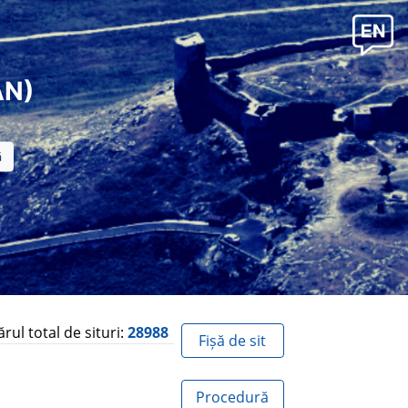
AN)
ul total de situri:
28988
Fișă de sit
Procedură