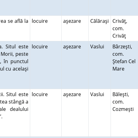
ea se află la
locuire
aşezare
Călăraşi
Crivăţ,
com.
Crivăţ
. Situl este
locuire
aşezare
Vaslui
Bârzeşti,
 Morii, peste
com.
, în punctul
Ştefan Cel
ul cu acelaşi
Mare
i. Situl este
locuire
aşezare
Vaslui
Băleşti,
rtea stângă a
com.
ale dealului
Cozmeşti
i”.