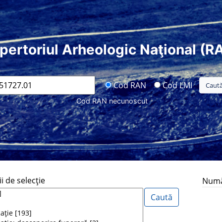
pertoriul Arheologic Naţional (R
Cod RAN
Cod LMI
Cod RAN necunoscut
i de selecţie
Număr