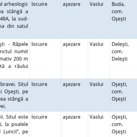
ul arheologic
locuire
aşezare
Vaslui
Buda,
ea stângă a
com.
48A, la sud-
Oşeşti
na din satul
ti - Râpele
locuire
aşezare
Vaslui
Deleşti,
unctul numit
com.
ximativ 200 m
Deleşti
tă a râului
bravei. Situl
locuire
aşezare
Vaslui
Oşeşti,
i Oşeşti, pe
com.
tea stângă a
Oşeşti
vei.
i. Situl este
locuire
aşezare
Vaslui
Oşeşti,
, la poalele
com.
 Luncii”, pe
Oşeşti