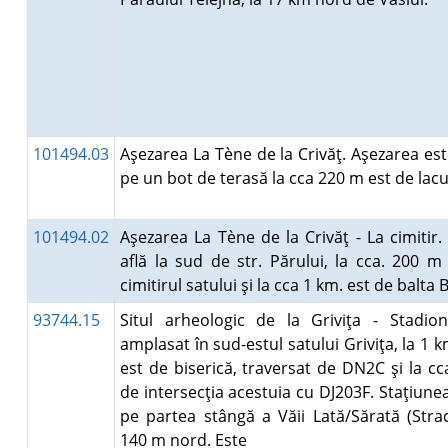
101494.03
Aşezarea La Tène de la Crivăţ. Aşezarea es
pe un bot de terasă la cca 220 m est de la
101494.02
Aşezarea La Tène de la Crivăţ - La cimitir
află la sud de str. Părului, la cca. 200 m
cimitirul satului şi la cca 1 km. est de balta
93744.15
Situl arheologic de la Griviţa - Stadion
amplasat în sud-estul satului Griviţa, la 1 
est de biserică, traversat de DN2C şi la c
de intersecţia acestuia cu DJ203F. Staţiune
pe partea stângă a Văii Lată/Sărată (Strac
140 m nord. Este