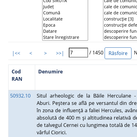
/ 1450
Nu
|<<
<
>
>>|
Cod
Denumire
RAN
50932.10
Situl arheologic de la Băile Herculane 
Aburi. Peştera se află pe versantul din dr
în zona de influenţă a faliei Hercules, avân
absolută de 400 m şi altitudinea relativă 
de talvegul Cernei cu lungimea totală de 14
vârful Ciorici.