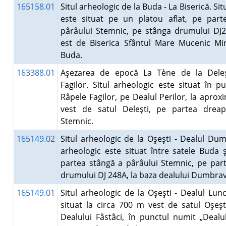
165158.01
Situl arheologic de la Buda - La Biserică. Sit
este situat pe un platou aflat, pe part
pârâului Stemnic, pe stânga drumului DJ2
est de Biserica Sfântul Mare Mucenic Mi
Buda.
163388.01
Aşezarea de epocă La Tène de la Deleş
Fagilor. Situl arheologic este situat în p
Râpele Fagilor, pe Dealul Perilor, la apro
vest de satul Deleşti, pe partea dreap
Stemnic.
165149.02
Situl arheologic de la Oşeşti - Dealul Dum
arheologic este situat între satele Buda ş
partea stângă a pârâului Stemnic, pe par
drumului DJ 248A, la baza dealului Dumbra
165149.01
Situl arheologic de la Oşeşti - Dealul Lunci
situat la circa 700 m vest de satul Oşeşti
Dealului Fâstâci, în punctul numit „Dealul