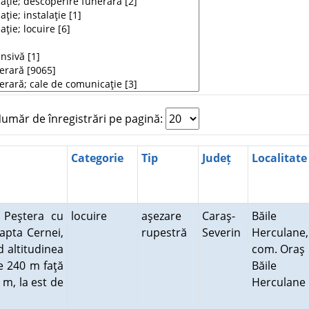
măr de înregistrări pe pagină:
Categorie
Tip
Județ
Localitate
- Peştera cu
locuire
aşezare
Caraş-
Băile
eapta Cernei,
rupestră
Severin
Herculane,
d altitudinea
com. Oraş
de 240 m faţă
Băile
 m, la est de
Herculane