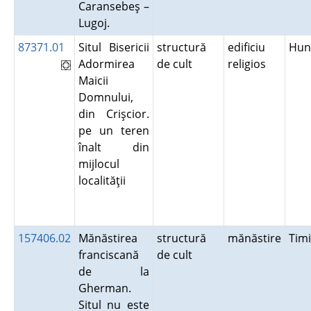
Caransebeş –
Lugoj.
87371.01
Situl Bisericii
structură
edificiu
Hun
Adormirea
de cult
religios
Maicii
Domnului,
din Crişcior.
pe un teren
înalt din
mijlocul
localităţii
157406.02
Mănăstirea
structură
mănăstire
Tim
franciscană
de cult
de la
Gherman.
Situl nu este