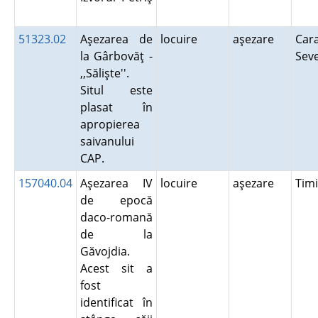
51323.02
Aşezarea de
locuire
aşezare
Cara
la Gârbovăţ -
Sev
,,Sălişte''.
Situl este
plasat în
apropierea
saivanului
CAP.
157040.04
Aşezarea IV
locuire
aşezare
Tim
de epocă
daco-romană
de la
Găvojdia.
Acest sit a
fost
identificat în