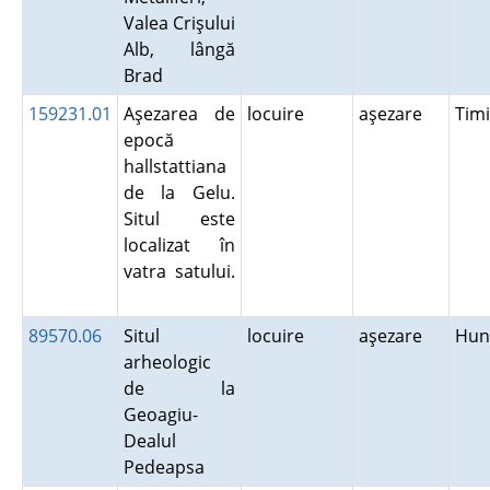
Valea Crişului
Alb, lângă
Brad
159231.01
Aşezarea de
locuire
aşezare
Tim
epocă
hallstattiana
de la Gelu.
Situl este
localizat în
vatra satului.
89570.06
Situl
locuire
aşezare
Hun
arheologic
de la
Geoagiu-
Dealul
Pedeapsa