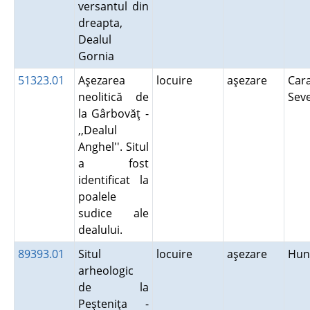
versantul din
dreapta,
Dealul
Gornia
51323.01
Aşezarea
locuire
aşezare
Cara
neolitică de
Sev
la Gârbovăţ -
,,Dealul
Anghel''. Situl
a fost
identificat la
poalele
sudice ale
dealului.
89393.01
Situl
locuire
aşezare
Hun
arheologic
de la
Peşteniţa -