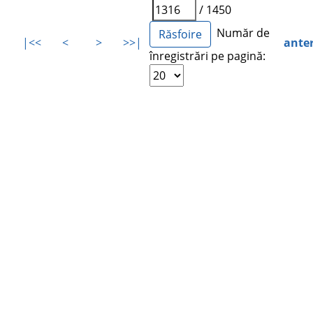
/ 1450
Număr de
|<<
<
>
>>|
ante
înregistrări pe pagină: