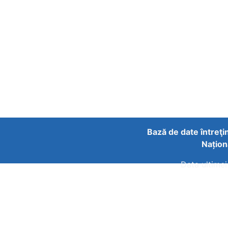
Bază de date întreţi
Națion
Data ultimei