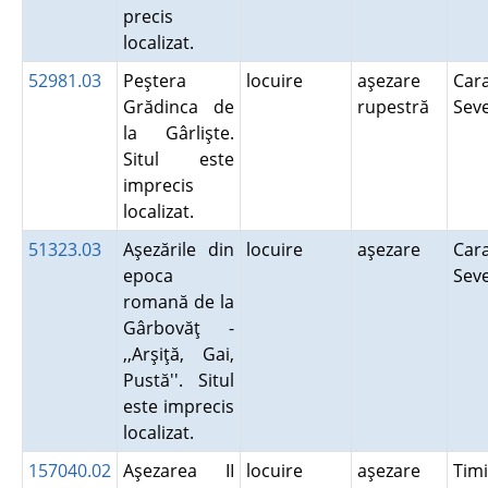
precis
localizat.
52981.03
Peştera
locuire
aşezare
Cara
Grădinca de
rupestră
Sev
la Gârlişte.
Situl este
imprecis
localizat.
51323.03
Aşezările din
locuire
aşezare
Cara
epoca
Sev
romană de la
Gârbovăţ -
,,Arşiţă, Gai,
Pustă''. Situl
este imprecis
localizat.
157040.02
Aşezarea II
locuire
aşezare
Tim