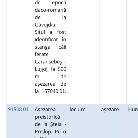
de epocă
daco-romană
de la
Găvojdia.
Situl a fost
identificat în
stânga căii
ferate
Caransebeş –
Lugoj, la 500
m de
aşezarea de
la 157040.01.
91508.01
Aşezarea
locuire
aşezare
Hun
preistorică
de la Şteia -
Prislop. Pe o