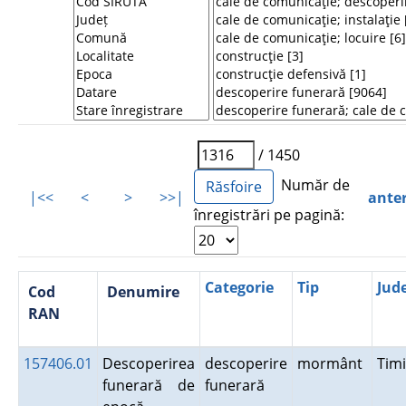
/ 1450
Număr de
|<<
<
>
>>|
ante
înregistrări pe pagină:
Categorie
Tip
Jud
Cod
Denumire
RAN
157406.01
Descoperirea
descoperire
mormânt
Tim
funerară de
funerară