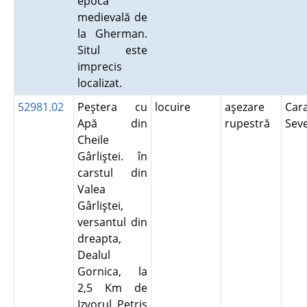
epocă
medievală de
la Gherman.
Situl este
imprecis
localizat.
52981.02
Peştera cu
locuire
aşezare
Cara
Apă din
rupestră
Sev
Cheile
Gârliştei. în
carstul din
Valea
Gârliştei,
versantul din
dreapta,
Dealul
Gornica, la
2,5 Km de
Izvorul Petriş