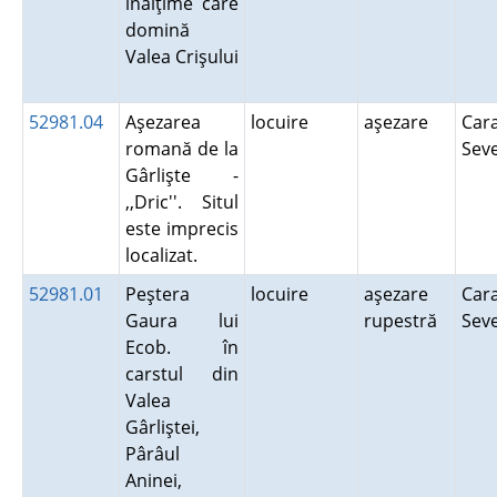
înălţime care
domină
Valea Crişului
52981.04
Aşezarea
locuire
aşezare
Cara
romană de la
Sev
Gârlişte -
,,Dric''. Situl
este imprecis
localizat.
52981.01
Peştera
locuire
aşezare
Cara
Gaura lui
rupestră
Sev
Ecob. în
carstul din
Valea
Gârliştei,
Pârâul
Aninei,