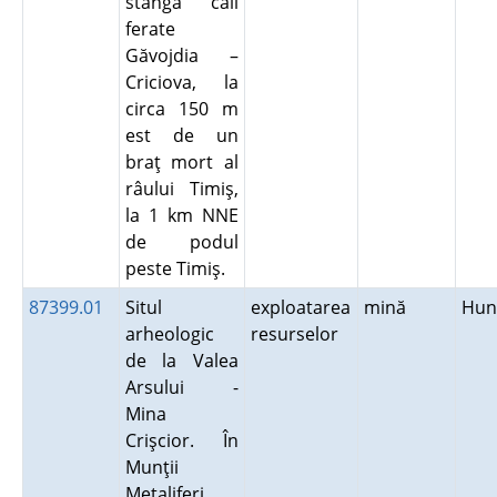
stânga căii
ferate
Găvojdia –
Criciova, la
circa 150 m
est de un
braţ mort al
râului Timiş,
la 1 km NNE
de podul
peste Timiş.
87399.01
Situl
exploatarea
mină
Hun
arheologic
resurselor
de la Valea
Arsului -
Mina
Crişcior. În
Munţii
Metaliferi,