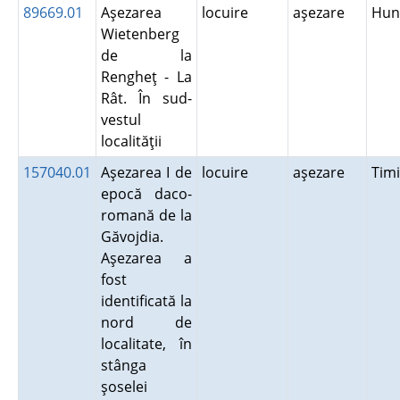
89669.01
Aşezarea
locuire
aşezare
Hun
Wietenberg
de la
Rengheţ - La
Rât. În sud-
vestul
localităţii
157040.01
Aşezarea I de
locuire
aşezare
Tim
epocă daco-
romană de la
Găvojdia.
Aşezarea a
fost
identificată la
nord de
localitate, în
stânga
şoselei