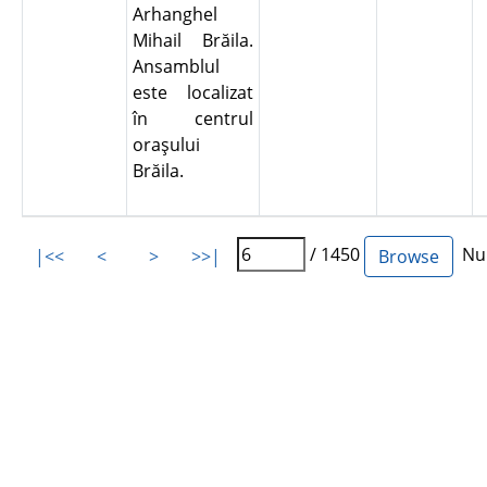
Arhanghel
Mihail Brăila.
Ansamblul
este localizat
în centrul
oraşului
Brăila.
/ 1450
Num
|<<
<
>
>>|