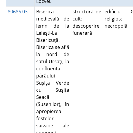
Locvei.
80686.03
Biserica
structură de
edificiu
medievală de
cult;
religios;
lemn de la
descoperire
necropolă
Leleşti-La
funerară
Bisericuţă.
Biserica se află
la nord de
satul Ursaţi, la
confluenta
pârâului
Suşiţa Verde
cu Suşiţa
Seacă
(Susenilor), în
apropierea
fostelor
saivane ale
comunei