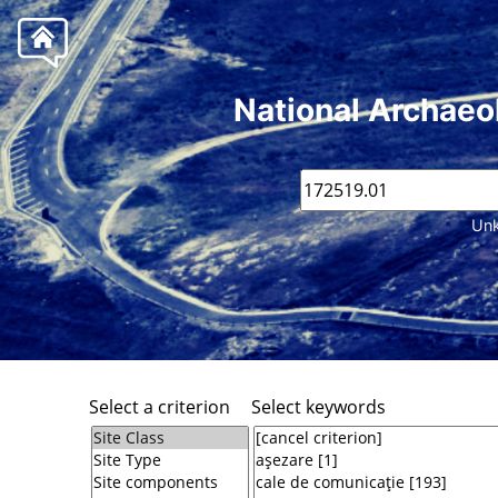
National Archaeo
Unk
Select a criterion
Select keywords