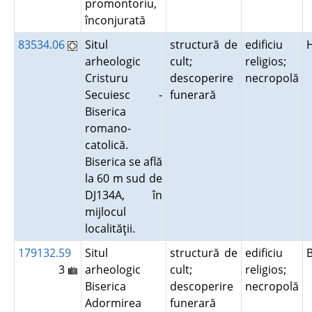
promontoriu,
înconjurată
83534.06
Situl
structură de
edificiu
arheologic
cult;
religios;
Cristuru
descoperire
necropolă
Secuiesc -
funerară
Biserica
romano-
catolică.
Biserica se află
la 60 m sud de
DJ134A, în
mijlocul
localităţii.
179132.59
Situl
structură de
edificiu
3
arheologic
cult;
religios;
Biserica
descoperire
necropolă
Adormirea
funerară