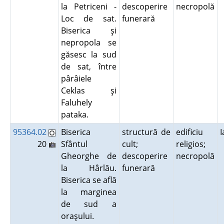
la Petriceni -
descoperire
necropolă
Loc de sat.
funerară
Biserica şi
nepropola se
găsesc la sud
de sat, între
pârâiele
Ceklas şi
Faluhely
pataka.
95364.02
Biserica
structură de
edificiu
I
20
Sfântul
cult;
religios;
Gheorghe de
descoperire
necropolă
la Hârlău.
funerară
Biserica se află
la marginea
de sud a
oraşului.