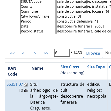
/ 1450
Num
|<<
<
>
>>|
Site Class
Site Type
RAN
Name
(descending)
Code
65351.07
Situl
structură de
edificiu
10
arheologic de
cult;
religios;
la Târgovişte-
descoperire
necropolă
Biserica
funerară
Creţulescu.