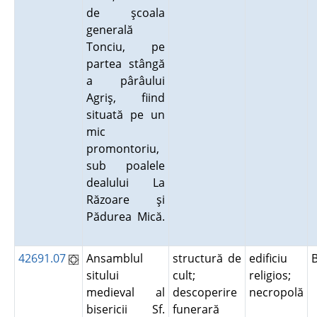
de şcoala
generală
Tonciu, pe
partea stângă
a pârâului
Agriş, fiind
situată pe un
mic
promontoriu,
sub poalele
dealului La
Răzoare şi
Pădurea Mică.
42691.07
Ansamblul
structură de
edificiu
sitului
cult;
religios;
medieval al
descoperire
necropolă
bisericii Sf.
funerară