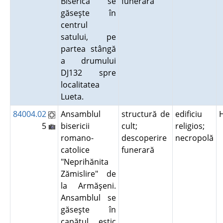
Biserica se
funerară
găseşte în
centrul
satului, pe
partea stângă
a drumului
DJ132 spre
localitatea
Lueta.
84004.02
Ansamblul
structură de
edificiu
5
bisericii
cult;
religios;
romano-
descoperire
necropolă
catolice
funerară
"Neprihănita
Zămislire" de
la Armăşeni.
Ansamblul se
găseşte în
capătul estic