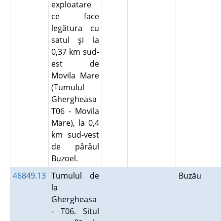
exploatare
ce face
legătura cu
satul şi la
0,37 km sud-
est de
Movila Mare
(Tumulul
Ghergheasa
T06 - Movila
Mare), la 0,4
km sud-vest
de pârâul
Buzoel.
46849.13
Tumulul de
Buzău
la
Ghergheasa
- T06. Situl