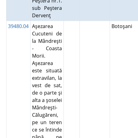
Peştera nr.1.
sub Peştera
Dervenţ
39480.04
Aşezarea
Botoşani
Cucuteni de
la Mândreşti
- Coasta
Morii.
Aşezarea
este situată
extravilan, la
vest de sat,
de o parte şi
alta a şoselei
Mândreşti-
Călugăreni,
pe un teren
ce se întinde
până pe