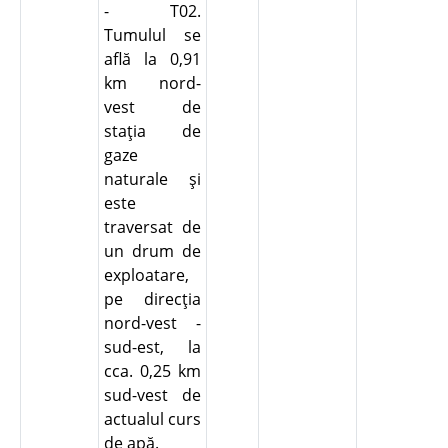
- T02.
Tumulul se
află la 0,91
km nord-
vest de
staţia de
gaze
naturale şi
este
traversat de
un drum de
exploatare,
pe direcţia
nord-vest -
sud-est, la
cca. 0,25 km
sud-vest de
actualul curs
de apă.