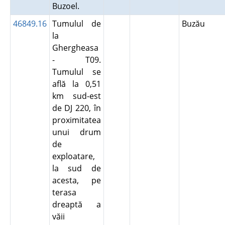
Buzoel.
46849.16
Tumulul de
Buzău
la
Ghergheasa
- T09.
Tumulul se
află la 0,51
km sud-est
de DJ 220, în
proximitatea
unui drum
de
exploatare,
la sud de
acesta, pe
terasa
dreaptă a
văii