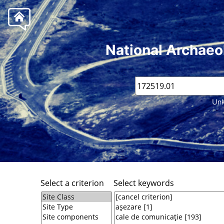
National Archaeo
Unk
Select a criterion
Select keywords