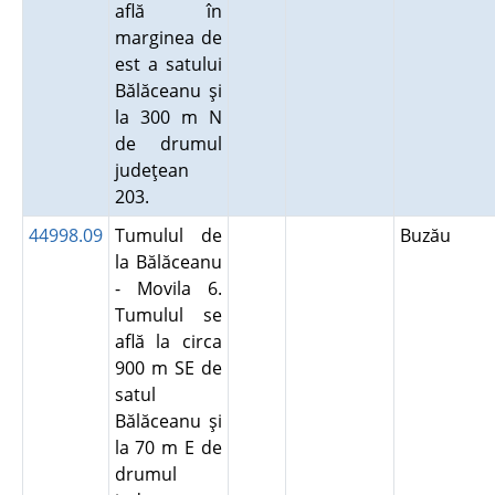
află în
marginea de
est a satului
Bălăceanu şi
la 300 m N
de drumul
judeţean
203.
44998.09
Tumulul de
Buzău
la Bălăceanu
- Movila 6.
Tumulul se
află la circa
900 m SE de
satul
Bălăceanu şi
la 70 m E de
drumul