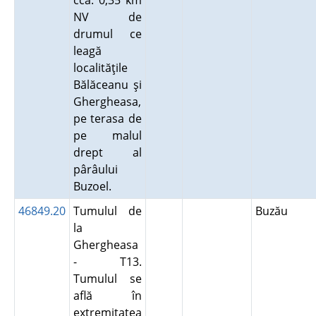
cca. 0,35 km
NV de
drumul ce
leagă
localităţile
Bălăceanu şi
Ghergheasa,
pe terasa de
pe malul
drept al
pârâului
Buzoel.
46849.20
Tumulul de
Buzău
la
Ghergheasa
- T13.
Tumulul se
află în
extremitatea