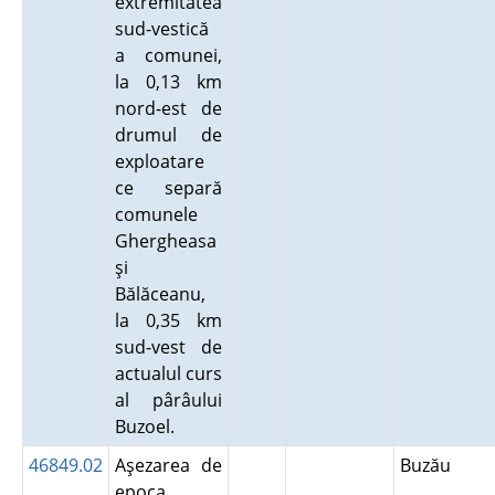
extremitatea
sud-vestică
a comunei,
la 0,13 km
nord-est de
drumul de
exploatare
ce separă
comunele
Ghergheasa
şi
Bălăceanu,
la 0,35 km
sud-vest de
actualul curs
al pârâului
Buzoel.
46849.02
Aşezarea de
Buzău
epoca