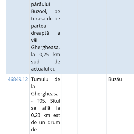
pârâului
Buzoel, pe
terasa de pe
partea
dreaptă a
văii
Ghergheasa,
la 0,25 km
sud de
actualul cu
46849.12
Tumulul de
Buzău
la
Ghergheasa
- T05. Situl
se află la
0,23 km est
de un drum
de