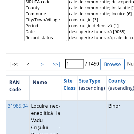
/ 1450
Num
|<<
<
>
>>|
Site
Site Type
County
RAN
Name
Class
(ascending)
(ascending
Code
31985.04
Locuire neo-
Bihor
eneolitică la
Vadu
Crişului -