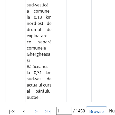
sud-vestică
a comunei,
la 0,13 km
nord-est de
drumul de
exploatare
ce separă
comunele
Ghergheasa
şi
Bălăceanu,
la 0,31 km
sud-vest de
actualul curs
al pârâului
Buzoel.
/ 1450
Num
|<<
<
>
>>|