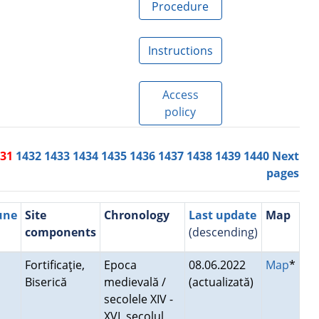
Procedure
Instructions
Access
policy
431
1432
1433
1434
1435
1436
1437
1438
1439
1440
Next
pages
une
Site
Chronology
Last update
Map
components
(descending)
Fortificaţie,
Epoca
08.06.2022
Map
*
Biserică
medievală /
(actualizată)
secolele XIV -
XVI, secolul