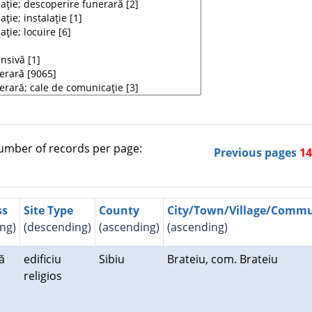
mber of records per page:
Previous pages
1
ss
Site Type
County
City/Town/Village/Comm
ng)
(descending)
(ascending)
(ascending)
ă
edificiu
Sibiu
Brateiu, com. Brateiu
religios