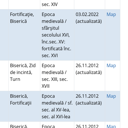
sec. XIV
Fortificaţie,
Epoca
03.02.2022
Map
Biserică
medievală /
(actualizată)
sfârşitul
secolului XVI,
înc.sec. XV:
fortificată înc.
sec. XVI
Biserică, Zid
Epoca
26.11.2012
Map
de incintă,
medievală /
(actualizată)
Turn
sec. XIII, sec.
XVII
Biserică,
Epoca
26.11.2012
Map
Fortificaţii
medievală / sf.
(actualizată)
sec. al XV-lea,
sec. al XVI-lea
Biserică,
Epoca
26.11.2012
Map