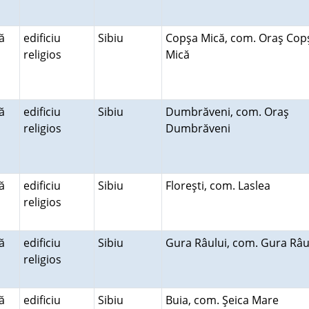
ă
edificiu
Sibiu
Copşa Mică, com. Oraş Cop
religios
Mică
ă
edificiu
Sibiu
Dumbrăveni, com. Oraş
religios
Dumbrăveni
ă
edificiu
Sibiu
Floreşti, com. Laslea
religios
ă
edificiu
Sibiu
Gura Râului, com. Gura Râu
religios
ă
edificiu
Sibiu
Buia, com. Şeica Mare