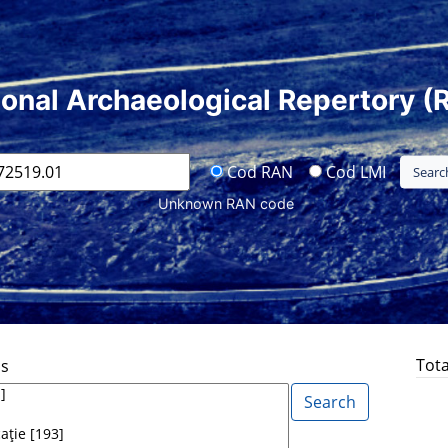
ional Archaeological Repertory (
Cod RAN
Cod LMI
Unknown RAN code
Tota
ds