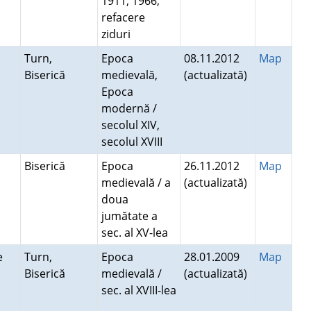
1911; 1966,
refacere
ziduri
Turn,
Epoca
08.11.2012
Map
Biserică
medievală,
(actualizată)
Epoca
modernă /
secolul XIV,
secolul XVIII
Biserică
Epoca
26.11.2012
Map
medievală / a
(actualizată)
doua
jumătate a
sec. al XV-lea
te
Turn,
Epoca
28.01.2009
Map
Biserică
medievală /
(actualizată)
sec. al XVIII-lea