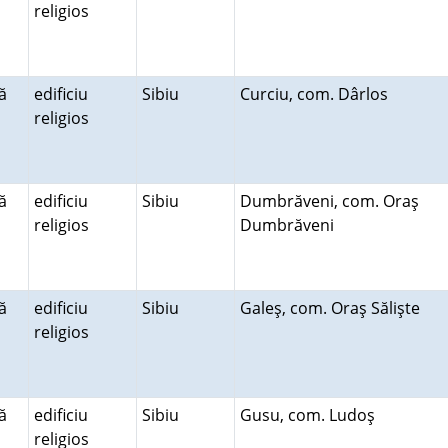
religios
ă
edificiu
Sibiu
Curciu, com. Dârlos
religios
ă
edificiu
Sibiu
Dumbrăveni, com. Oraş
religios
Dumbrăveni
ă
edificiu
Sibiu
Galeş, com. Oraş Sălişte
religios
ă
edificiu
Sibiu
Gusu, com. Ludoş
religios