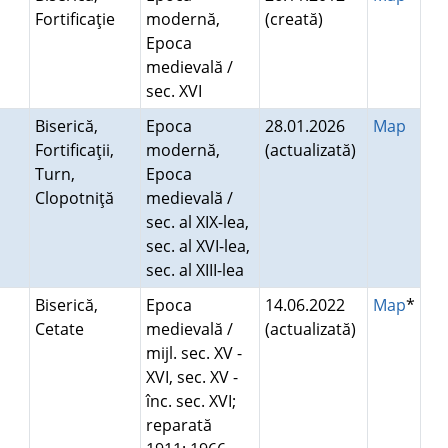
Fortificaţie
modernă,
(creată)
Epoca
medievală /
sec. XVI
Biserică,
Epoca
28.01.2026
Map
Fortificaţii,
modernă,
(actualizată)
Turn,
Epoca
Clopotniţă
medievală /
sec. al XIX-lea,
sec. al XVI-lea,
sec. al XIII-lea
Biserică,
Epoca
14.06.2022
Map
*
Cetate
medievală /
(actualizată)
mijl. sec. XV -
XVI, sec. XV -
înc. sec. XVI;
reparată