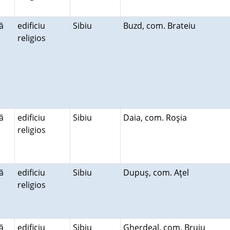
ă
edificiu
Sibiu
Buzd, com. Brateiu
religios
ă
edificiu
Sibiu
Daia, com. Roşia
religios
ă
edificiu
Sibiu
Dupuş, com. Aţel
religios
ă
edificiu
Sibiu
Gherdeal, com. Bruiu