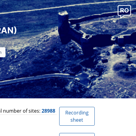
RAN)
l number of sites:
28988
Recording
sheet