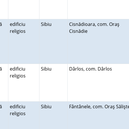
ă
edificiu
Sibiu
Cisnădioara, com. Oraş
religios
Cisnădie
ă
edificiu
Sibiu
Dârlos, com. Dârlos
religios
ă
edificiu
Sibiu
Fântânele, com. Oraş Săliş
religios