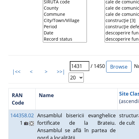
/ 1450
Nu
|<<
<
>
>>|
Site Cla
RAN
Name
(ascendi
Code
144358.02
Ansamblul bisericii evanghelice
structur
1
fortificate de la Brateiu.
de cult
Ansamblul se află în partea de
nord a localităţii.