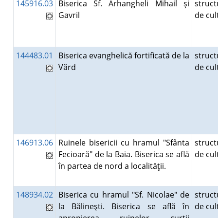
145916.03
Biserica Sf. Arhangheli Mihail şi
struct
Gavril
de cu
144483.01
Biserica evanghelică fortificată de la
struct
Vărd
de cu
146913.06
Ruinele bisericii cu hramul "Sfânta
struct
Fecioară" de la Baia. Biserica se află
de cu
în partea de nord a localităţii.
148934.02
Biserica cu hramul "Sf. Nicolae" de
struct
la Bălineşti. Biserica se află în
de cu