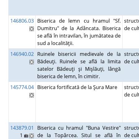
146806.03
Biserica de lemn cu hramul "Sf.
struct
Dumitru" de la Adâncata. Biserica
de cu
se află în intravilan, în jumătatea de
sud a localităţii.
146940.02
Ruinele bisericii medievale de la
struct
Bădeuţi. Ruinele se află la limita
de cu
satelor Bădeuţi şi Mişlăuţi, lângă
biserica de lemn, în cimitir.
145774.04
Biserica fortificată de la Şura Mare
struct
de cu
143879.01
Biserica cu hramul "Buna Vestire"
struct
1
de la Topârcea. Situl se află în
de cu