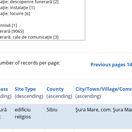
mber of records per page:
Previous pages
1
lass
Site Type
County
City/Town/Village/Co
ding)
(descending)
(ascending)
(ascending)
ură
edificiu
Sibiu
Şura Mare, com. Şura M
lt
religios