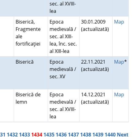
sec. al XVIII-
lea
Biserică,
Epoca
30.01.2009
Map
Fragmente
medievală /
(actualizată)
ale
sec. al XIII-
fortificaţiei
lea, înc. sec.
al XIII-lea
Biserică
Epoca
22.11.2021
Map
*
medievală /
(actualizată)
sec. XV
Biserică de
Epoca
14.12.2021
Map
lemn
medievală /
(actualizată)
sec. al XVIII-
lea
431
1432
1433
1434
1435
1436
1437
1438
1439
1440
Next