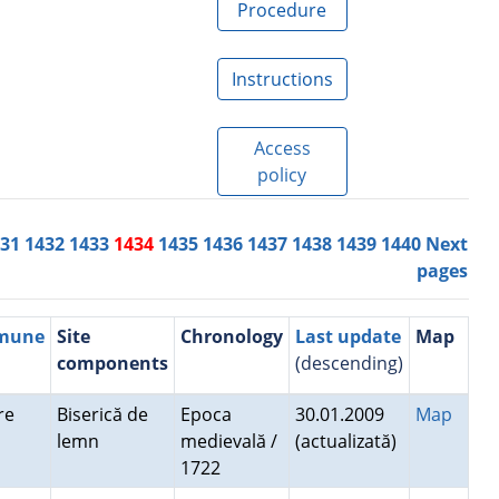
Procedure
Instructions
Access
policy
431
1432
1433
1434
1435
1436
1437
1438
1439
1440
Next
pages
mmune
Site
Chronology
Last update
Map
components
(descending)
are
Biserică de
Epoca
30.01.2009
Map
lemn
medievală /
(actualizată)
1722