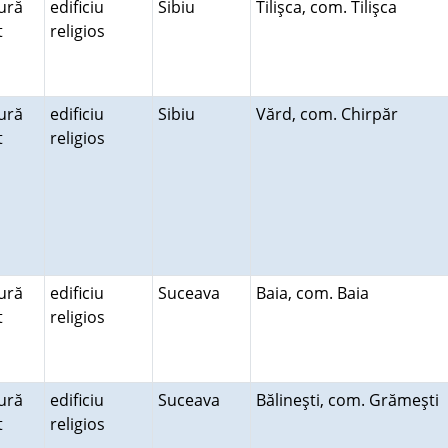
ură
edificiu
Sibiu
Tilişca, com. Tilişca
lt
religios
ură
edificiu
Sibiu
Vărd, com. Chirpăr
lt
religios
ură
edificiu
Suceava
Baia, com. Baia
lt
religios
ură
edificiu
Suceava
Bălineşti, com. Grămeşti
lt
religios