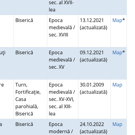
sec. al XVII-
lea
a
Biserică
Epoca
13.12.2021
Map
*
medievală /
(actualizată)
sec. XVIII
ăuţi
Biserică
Epoca
09.12.2021
Map
*
medievală /
(actualizată)
sec. XV
are
Turn,
Epoca
30.01.2009
Map
Fortificaţie,
medievală /
(actualizată)
Casa
sec. XV-XVI,
parohială,
sec. al XIII-
Biserică
lea
a
Biserică
Epoca
24.10.2022
Map
modernă /
(actualizată)