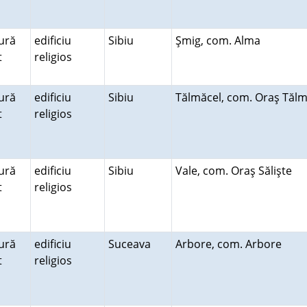
ură
edificiu
Sibiu
Şmig, com. Alma
lt
religios
ură
edificiu
Sibiu
Tălmăcel, com. Oraş Tăl
lt
religios
ură
edificiu
Sibiu
Vale, com. Oraş Sălişte
lt
religios
ură
edificiu
Suceava
Arbore, com. Arbore
lt
religios