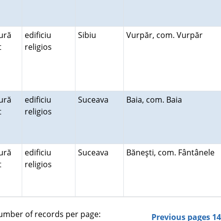
ură
edificiu
Sibiu
Vurpăr, com. Vurpăr
lt
religios
ură
edificiu
Suceava
Baia, com. Baia
lt
religios
ură
edificiu
Suceava
Băneşti, com. Fântânele
lt
religios
mber of records per page:
Previous pages
1