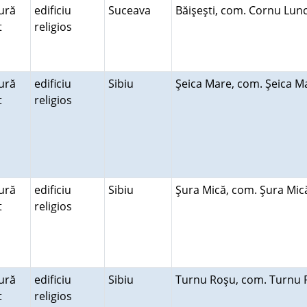
ură
edificiu
Suceava
Băişeşti, com. Cornu Lun
lt
religios
ură
edificiu
Sibiu
Şeica Mare, com. Şeica 
lt
religios
ură
edificiu
Sibiu
Şura Mică, com. Şura Mi
lt
religios
ură
edificiu
Sibiu
Turnu Roşu, com. Turnu 
lt
religios