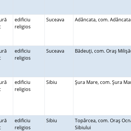
ură
edificiu
Suceava
Adâncata, com. Adâncat
lt
religios
ură
edificiu
Suceava
Bădeuţi, com. Oraş Miliş
lt
religios
ură
edificiu
Sibiu
Şura Mare, com. Şura M
lt
religios
ură
edificiu
Sibiu
Topârcea, com. Oraş Ocn
lt
religios
Sibiului