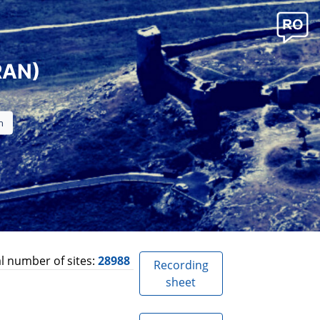
RAN)
l number of sites:
28988
Recording
sheet