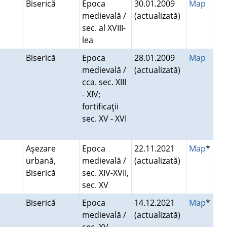
Biserică
Epoca
30.01.2009
Map
medievală /
(actualizată)
sec. al XVIII-
lea
Biserică
Epoca
28.01.2009
Map
medievală /
(actualizată)
cca. sec. XIII
- XIV;
fortificaţii
sec. XV - XVI
Aşezare
Epoca
22.11.2021
Map
*
urbană,
medievală /
(actualizată)
Biserică
sec. XIV-XVII,
sec. XV
Biserică
Epoca
14.12.2021
Map
*
medievală /
(actualizată)