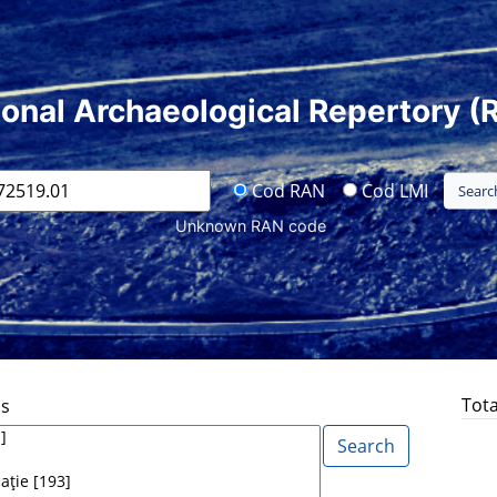
ional Archaeological Repertory (
Cod RAN
Cod LMI
Unknown RAN code
Tota
ds