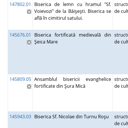
147802.01
Biserica de lemn cu hramul "Sf.
struct
Voievozi" de la Băişeşti. Biserica se
de cu
află în cimitirul satului.
145676.01
Biserica fortificată medievală din
struct
Şeica Mare
de cu
145809.05
Ansamblul bisericii evanghelice
struct
fortificate din Şura Mică
de cu
145943.03
Biserica Sf. Nicolae din Turnu Roşu
struct
de cu