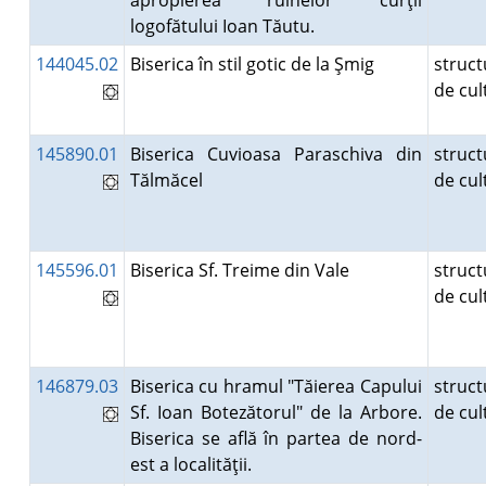
apropierea ruinelor curţii
logofătului Ioan Tăutu.
144045.02
Biserica în stil gotic de la Şmig
struct
de cu
145890.01
Biserica Cuvioasa Paraschiva din
struct
Tălmăcel
de cu
145596.01
Biserica Sf. Treime din Vale
struct
de cu
146879.03
Biserica cu hramul "Tăierea Capului
struct
Sf. Ioan Botezătorul" de la Arbore.
de cu
Biserica se află în partea de nord-
est a localităţii.