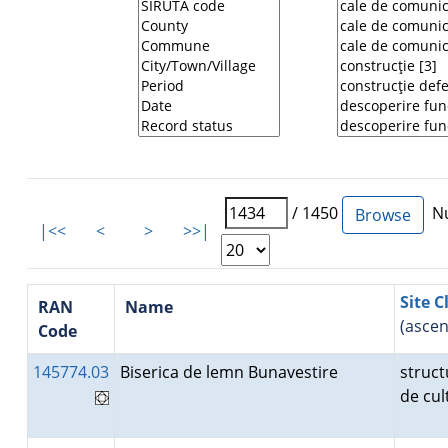
/ 1450
Nu
|<<
<
>
>>|
Site C
RAN
Name
(ascen
Code
145774.03
Biserica de lemn Bunavestire
struct
de cu