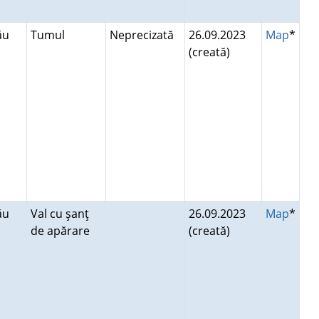
lău
Tumul
Neprecizată
26.09.2023
Map
*
(creată)
lău
Val cu şanţ
26.09.2023
Map
*
de apărare
(creată)