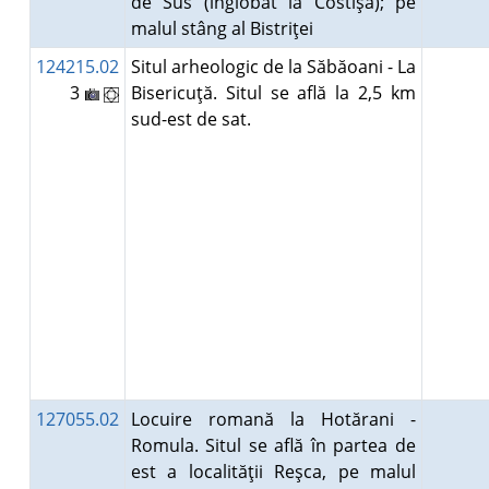
de Sus (înglobat la Costişa); pe
malul stâng al Bistriţei
124215.02
Situl arheologic de la Săbăoani - La
3
Bisericuţă. Situl se află la 2,5 km
sud-est de sat.
127055.02
Locuire romană la Hotărani -
Romula. Situl se află în partea de
est a localităţii Reşca, pe malul