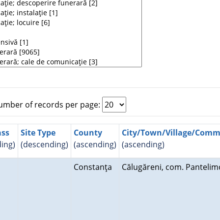
mber of records per page:
ass
Site Type
County
City/Town/Village/Com
ing)
(descending)
(ascending)
(ascending)
Constanţa
Călugăreni, com. Panteli