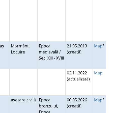
raş
Mormânt,
Epoca
21.05.2013
Map
*
Locuire
medievală /
(creată)
Sec. XIII - XVIII
02.11.2022
Map
(actualizată)
aşezare civilă
Epoca
06.05.2026
Map
*
bronzului,
(creată)
Epoca