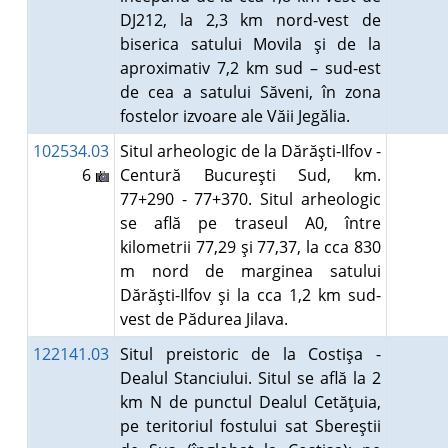
DJ212, la 2,3 km nord-vest de
biserica satului Movila şi de la
aproximativ 7,2 km sud – sud-est
de cea a satului Săveni, în zona
fostelor izvoare ale Văii Jegălia.
102534.03
Situl arheologic de la Dărăşti-Ilfov -
6
Centură Bucureşti Sud, km.
77+290 - 77+370. Situl arheologic
se află pe traseul A0, între
kilometrii 77,29 şi 77,37, la cca 830
m nord de marginea satului
Dărăşti-Ilfov şi la cca 1,2 km sud-
vest de Pădurea Jilava.
122141.03
Situl preistoric de la Costişa -
Dealul Stanciului. Situl se află la 2
km N de punctul Dealul Cetăţuia,
pe teritoriul fostului sat Sbereştii