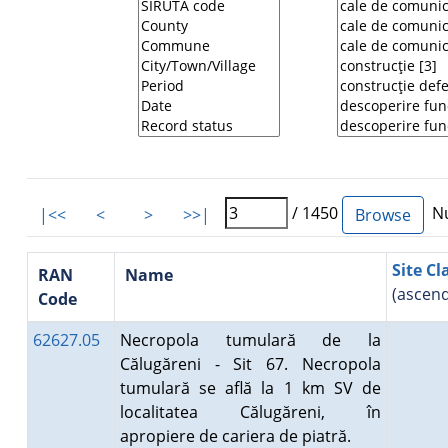
/ 1450
Nu
|<<
<
>
>>|
Site Cl
RAN
Name
(ascend
Code
62627.05
Necropola tumulară de la
Călugăreni - Sit 67. Necropola
tumulară se află la 1 km SV de
localitatea Călugăreni, în
apropiere de cariera de piatră.