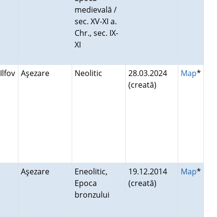
medievală /
sec. XV-XI a.
Chr., sec. IX-
XI
Ilfov
Aşezare
Neolitic
28.03.2024
Map
*
(creată)
Aşezare
Eneolitic,
19.12.2014
Map
*
Epoca
(creată)
bronzului