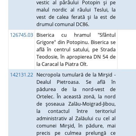
vestic al pârâului Potopin şi pe
malul nordic al râului Teslui, la
vest de calea ferată şi la est de
drumul comunal DC86.
126745.03
Biserica cu hramul "Sfântul
Grigore" din Potopinu. Biserica se
află în centrul satului, pe Strada
Teodosie, în apropierea DN 54 de
la Caracal la Piatra Olt.
142131.22
Necropola tumulară de la Mirşid -
Dealul Pietroasa. Se află în
pădurea de la nord-vest de
Ortelec. În această zonă, la nord
de şoseaua Zalău-Moigrad-Jibou,
la contactul între teritoriul
administrativ al Zalăului cu cel al
comunei Mirşid, în pădure, mai
precis pe culmea prelungă ce