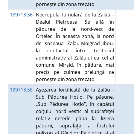
porneşte din zona trecăto
139713.56
Necropola tumulară de la Zalău -
Dealul Pietroasa. Se află în
pădurea de la nord-vest de
Ortelec. În această zonă, la nord
de şoseaua Zalău-Moigrad-Jibou,
la contactul între teritoriul
administrativ al Zalăului cu cel al
comunei Mirşid, în pădure, mai
precis pe culmea prelungă ce
porneşte din zona trecăto
139713.55
Aşezarea fortificată de la Zalău -
Sub Pădurea Hotlo. Pe păşune,
„Sub Pădurea Hotlo”, în capătul
colţului nord vestic al suprafeţei
relativ netede până la liziera
pădurii, suprafaţă a fostului
poligon al Gărzilor Patriotice şi al