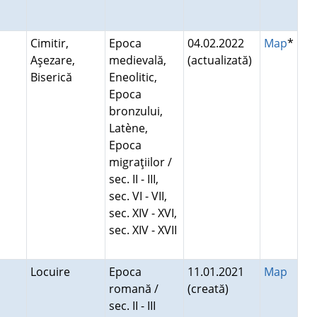
Cimitir,
Epoca
04.02.2022
Map
*
Aşezare,
medievală,
(actualizată)
Biserică
Eneolitic,
Epoca
bronzului,
Latène,
Epoca
migraţiilor /
sec. II - III,
sec. VI - VII,
sec. XIV - XVI,
sec. XIV - XVII
Locuire
Epoca
11.01.2021
Map
romană /
(creată)
sec. II - III