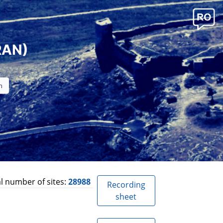
RAN)
l number of sites:
28988
Recording
sheet