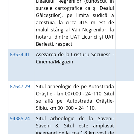
Dealului Negrenilor (cunoscut în
sursele cartografice ca şi Dealul
Gâlceştilor), pe limita sudică a
acestuia, la circa 415 m est de
malul stâng al Văii Negrenilor, la
hotarul dintre UAT Licurici şi UAT
Berleşti, respect
83534.41
Aşezarea de la Cristuru Secuiesc -
Cinema/Magazin
87647.29
Situl arheologic de pe Autostrada
Orăştie - km 00+000 - 24+110. Situl
se află pe Autostrada Orăştie-
Sibiu, km 00+000 – 24+110.
94385.24
Situl arheologic de la Săveni-
Săveni 8. Situl este amplasat
începând de la cca 1,8 km vest de