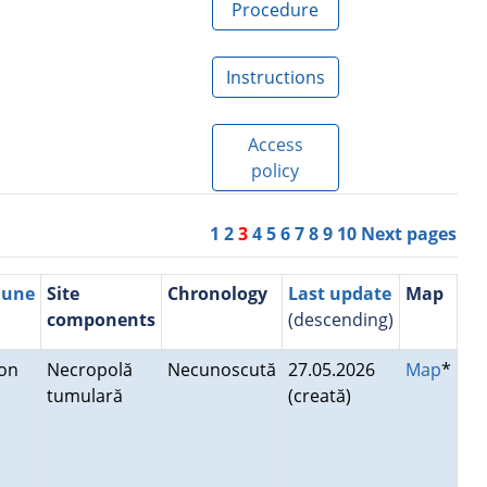
Procedure
Instructions
Access
policy
1
2
3
4
5
6
7
8
9
10
Next pages
mune
Site
Chronology
Last update
Map
components
(descending)
mon
Necropolă
Necunoscută
27.05.2026
Map
*
tumulară
(creată)