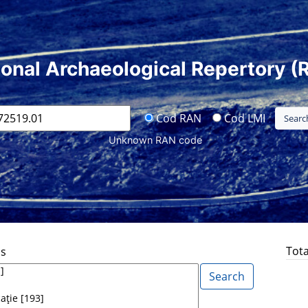
ional Archaeological Repertory (
Cod RAN
Cod LMI
Unknown RAN code
Tota
ds