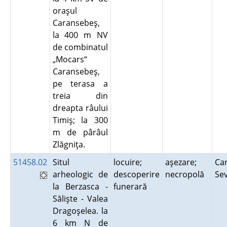
oraşul
Caransebeş,
la 400 m NV
de combinatul
„Mocars“
Caransebeş,
pe terasa a
treia din
dreapta râului
Timiş; la 300
m de pârâul
Zlăgniţa.
51458.02
Situl
locuire;
aşezare;
Car
arheologic de
descoperire
necropolă
Se
la Berzasca -
funerară
Sălişte - Valea
Dragoşelea. la
6 km N de