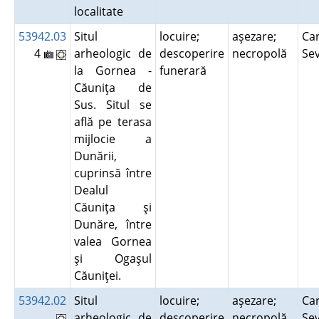
localitate
53942.03
Situl
locuire;
aşezare;
Car
4
arheologic de
descoperire
necropolă
Se
la Gornea -
funerară
Căuniţa de
Sus. Situl se
află pe terasa
mijlocie a
Dunării,
cuprinsă între
Dealul
Căuniţa şi
Dunăre, între
valea Gornea
şi Ogaşul
Căuniţei.
53942.02
Situl
locuire;
aşezare;
Car
arheologic de
descoperire
necropolă
Se