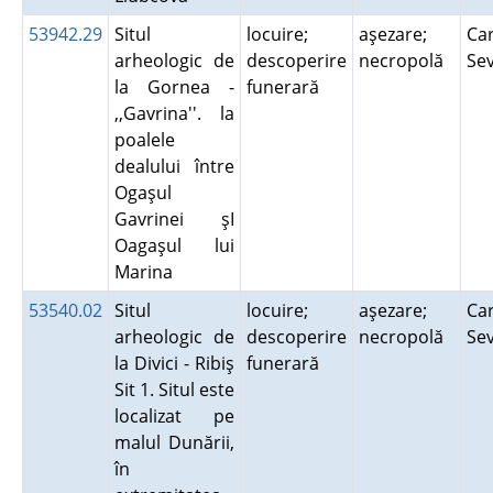
53942.29
Situl
locuire;
aşezare;
Car
arheologic de
descoperire
necropolă
Se
la Gornea -
funerară
,,Gavrina''. la
poalele
dealului între
Ogaşul
Gavrinei şI
Oagaşul lui
Marina
53540.02
Situl
locuire;
aşezare;
Car
arheologic de
descoperire
necropolă
Se
la Divici - Ribiş
funerară
Sit 1. Situl este
localizat pe
malul Dunării,
în