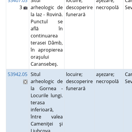
53407.03
Situl
locuire;
aşezare;
Car
3
arheologic de
descoperire
necropolă
Se
la Iaz - Rovină.
funerară
Punctul se
află în
continuarea
terasei Dâmb,
în apropierea
oraşului
Caransebeş.
53942.05
Situl
locuire;
aşezare;
Car
arheologic de
descoperire
necropolă
Se
la Gornea -
funerară
Locurile lungi.
terasa
inferioară,
între valea
Cameniţei şi
Liubcova