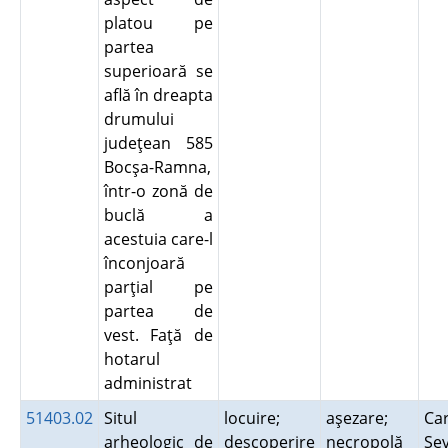
platou pe
partea
superioară se
află în dreapta
drumului
judeţean 585
Bocşa-Ramna,
într-o zonă de
buclă a
acestuia care-l
înconjoară
parţial pe
partea de
vest. Faţă de
hotarul
administrat
51403.02
Situl
locuire;
aşezare;
Car
arheologic de
descoperire
necropolă
Se