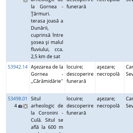
la Gornea -
funerară
Ţărmuri.
terasa joasă a
Dunării,
cuprinsă între
şosea şi malul
fluviului, cca.
2,5 km de sat
53942.14
Aşezarea de la
locuire;
aşezare;
Car
Gornea -
descoperire
necropolă
Se
,,Cărămidărie''
funerară
53498.01
Situl
locuire;
aşezare;
Car
4
arheologic de
descoperire
necropolă
Se
la Coronini -
funerară
Culă. Situl se
află la 600 m