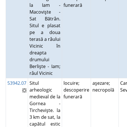
la Iam -
funerară
Macovişte -
Sat Bătrân.
Situl e plasat
pe a doua
terasă a râului
Vicinic în
dreapta
drumului
Berlişte - Iam;
râul Vicinic
53942.07
Situl
locuire;
aşezare;
Car
arheologic
descoperire
necropolă
Se
medieval de la
funerară
Gornea -
Tirchevişte. la
3 km de sat, la
capătul estic