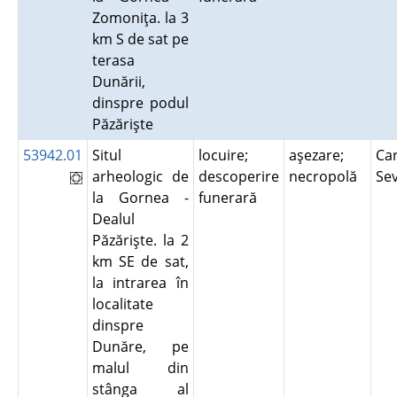
Zomoniţa. la 3
km S de sat pe
terasa
Dunării,
dinspre podul
Păzărişte
53942.01
Situl
locuire;
aşezare;
Car
arheologic de
descoperire
necropolă
Se
la Gornea -
funerară
Dealul
Păzărişte. la 2
km SE de sat,
la intrarea în
localitate
dinspre
Dunăre, pe
malul din
stânga al