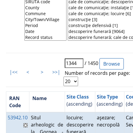
/ 1450
|<<
<
>
>>|
Number of records per page:
Site Class
Site Type
Co
RAN
Name
(ascending)
(ascending)
(de
Code
53942.10
Situl
locuire;
aşezare;
Car
arheologic de
descoperire
necropolă
Se
la Gornea -
funerară