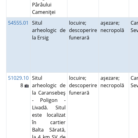
Pârâului
Cameniţei
54555.01
Situl
locuire;
aşezare;
Car
arheologic de
descoperire
necropolă
Se
la Ersig
funerară
51029.10
Situl
locuire;
aşezare;
Car
8
arheologic de
descoperire
necropolă
Se
la Caransebeş
funerară
- Poligon -
Livadă. Situl
este localizat
în cartier
Balta Sărată,
la 4 km SV de