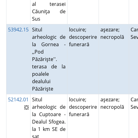
al terasei
Căuniţa de
Sus
53942.15
Situl
locuire;
aşezare;
Car
arheologic de
descoperire
necropolă
Se
la Gornea -
funerară
,,Pod
Păzărişte''.
terasa de la
poalele
dealului
Păzărişte
52142.01
Situl
locuire;
aşezare;
Car
arheologic de
descoperire
necropolă
Se
la Cuptoare -
funerară
Dealul Sfogea.
la 1 km SE de
sat