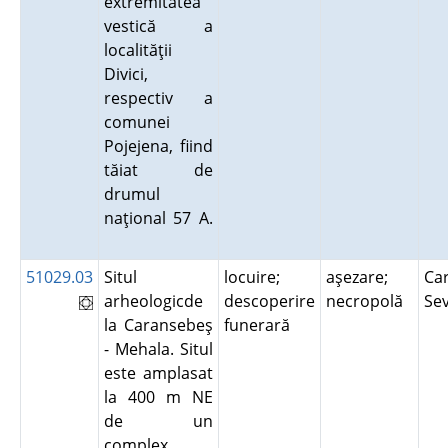
extremitatea
vestică a
localităţii
Divici,
respectiv a
comunei
Pojejena, fiind
tăiat de
drumul
naţional 57 A.
51029.03
Situl
locuire;
aşezare;
Car
arheologicde
descoperire
necropolă
Se
la Caransebeş
funerară
- Mehala. Situl
este amplasat
la 400 m NE
de un
complex