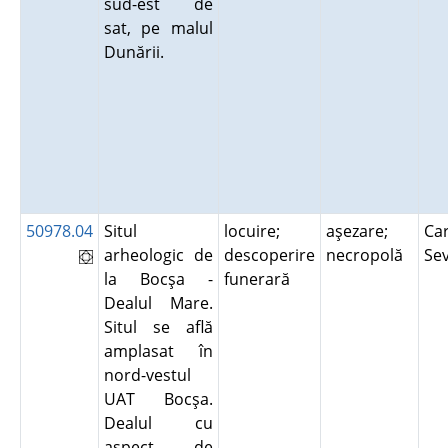
sud-est de
sat, pe malul
Dunării.
50978.04
Situl
locuire;
aşezare;
Car
arheologic de
descoperire
necropolă
Se
la Bocşa -
funerară
Dealul Mare.
Situl se află
amplasat în
nord-vestul
UAT Bocşa.
Dealul cu
aspect de