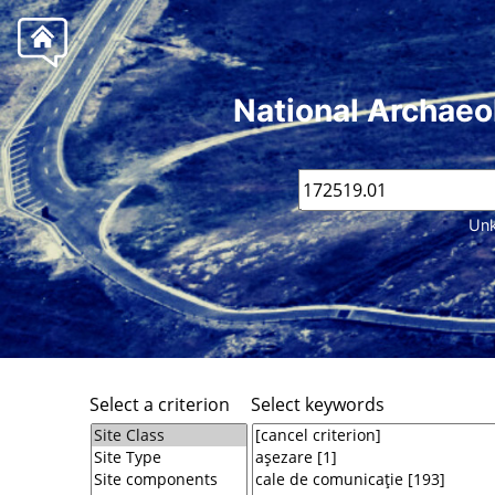
National Archaeo
Unk
Select a criterion
Select keywords