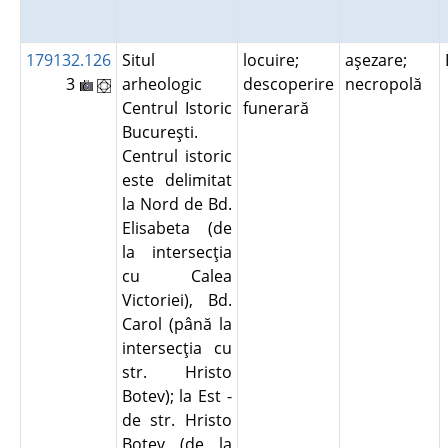
179132.126
Situl
locuire;
aşezare;
3
arheologic
descoperire
necropolă
Centrul Istoric
funerară
Bucureşti.
Centrul istoric
este delimitat
la Nord de Bd.
Elisabeta (de
la intersecţia
cu Calea
Victoriei), Bd.
Carol (până la
intersecţia cu
str. Hristo
Botev); la Est -
de str. Hristo
Botev (de la