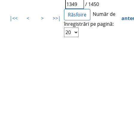
/ 1450
Număr de
|<<
<
>
>>|
ante
înregistrări pe pagină: