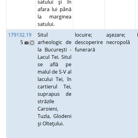
satului şi în
afara lui până
la marginea
satului.
179132.19
Situl
locuire;
aşezare;
5
arheologic de
descoperire
necropolă
la Bucureşti -
funerară
Lacul Tei. Situl
se află pe
malul de S-V al
lacului Tei, în
cartierul Tei,
suprapus de
străzile
Caroieni,
Tuzla, Glodeni
şi Olteţului.