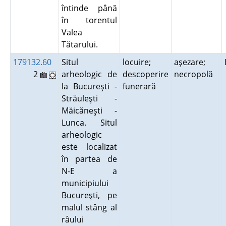
întinde până
în torentul
Valea
Tătarului.
179132.60
Situl
locuire;
aşezare;
2
arheologic de
descoperire
necropolă
la Bucureşti -
funerară
Străuleşti -
Măicăneşti -
Lunca. Situl
arheologic
este localizat
în partea de
N-E a
municipiului
Bucureşti, pe
malul stâng al
râului