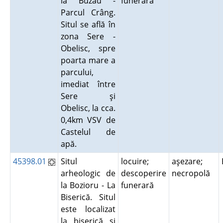
la Buzău -
funerară
Parcul Crâng.
Situl se află în
zona Sere -
Obelisc, spre
poarta mare a
parcului,
imediat între
Sere şi
Obelisc, la cca.
0,4km VSV de
Castelul de
apă.
45398.01
Situl
locuire;
aşezare;
arheologic de
descoperire
necropolă
la Bozioru - La
funerară
Biserică. Situl
este localizat
la biserică şi