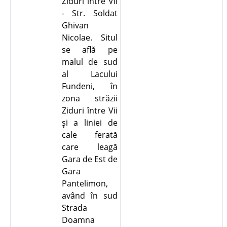
Ziduri între Vii
- Str. Soldat
Ghivan
Nicolae. Situl
se află pe
malul de sud
al Lacului
Fundeni, în
zona străzii
Ziduri între Vii
şi a liniei de
cale ferată
care leagă
Gara de Est de
Gara
Pantelimon,
având în sud
Strada
Doamna