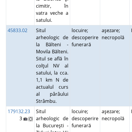
cimitir, în
vatra veche a
satului.
45833.02
Situl
locuire;
aşezare;
arheologic de
descoperire
necropolă
la Bălteni -
funerară
Movila Bălteni.
Situl se află în
colţul NV al
satului, la cca.
1,1 km N de
actualul curs
al pârâului
Strâmbu.
179132.23
Situl
locuire;
aşezare;
3
arheologic de
descoperire
necropolă
la Bucureşti -
funerară