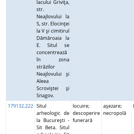
lacului Griviţa,
str.
Neajlovului la
S, str. Elocinţei
la V şi cimitirul
Dămăroaia la
E. Situl se
concentrează
în zona
străzilor
Neajlovului şi
Aleea
Scroviştei şi
Snagov.
179132.222
Situl
locuire;
aşezare;
arheologic de
descoperire
necropolă
la Bucureşti -
funerară
Sit Beta. Situl