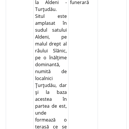
la Aldeni -
funerară
Turţudău.
Situl este
amplasat în
sudul satului
Aldeni, pe
malul drept al
râului Slănic,
pe o înălţime
dominantă,
numită de
localnici
Ţurţudău, dar
şi la baza
acestea în
partea de est,
unde
formează o
terasă ce se