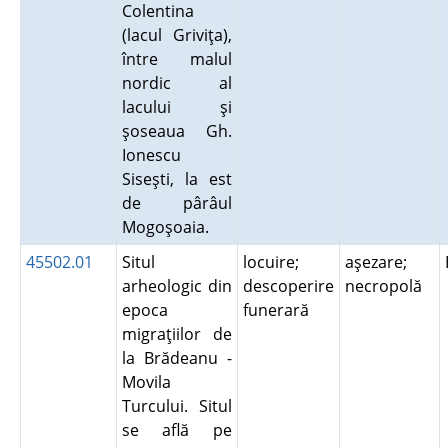
Colentina
(lacul Griviţa),
între malul
nordic al
lacului şi
şoseaua Gh.
Ionescu
Siseşti, la est
de pârâul
Mogoşoaia.
45502.01
Situl
locuire;
aşezare;
arheologic din
descoperire
necropolă
epoca
funerară
migraţiilor de
la Brădeanu -
Movila
Turcului. Situl
se află pe