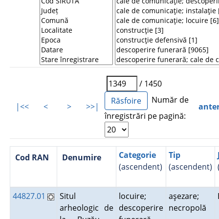
/ 1450
Număr de
|<<
<
>
>>|
ante
înregistrări pe pagină:
Categorie
Tip
Cod RAN
Denumire
(ascendent)
(ascendent)
44827.01
Situl
locuire;
aşezare;
arheologic de
descoperire
necropolă