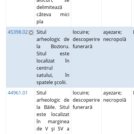
alocuri, se
delimitează
câteva mici
pla
45398.02
Situl
locuire;
aşezare;
arheologic de
descoperire
necropolă
la Bozioru.
funerară
Situl este
localizat în
centrul
satului, în
spatele şcolii.
44961.01
Situl
locuire;
aşezare;
arheologic de
descoperire
necropolă
la Băile. Situl
funerară
este localizat
în marginea
de V şi SV a