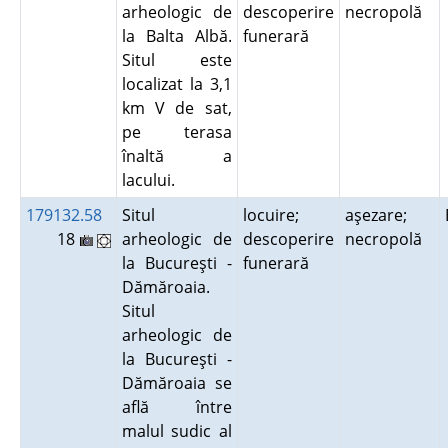
arheologic de
descoperire
necropolă
la Balta Albă.
funerară
Situl este
localizat la 3,1
km V de sat,
pe terasa
înaltă a
lacului.
179132.58
Situl
locuire;
aşezare;
18
arheologic de
descoperire
necropolă
la Bucureşti -
funerară
Dămăroaia.
Situl
arheologic de
la Bucureşti -
Dămăroaia se
află între
malul sudic al