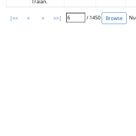
Traian.
/ 1450
Num
|<<
<
>
>>|