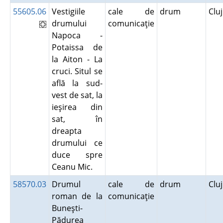
55605.06
Vestigiile
cale de
drum
Clu
drumului
comunicaţie
Napoca -
Potaissa de
la Aiton - La
cruci. Situl se
află la sud-
vest de sat, la
ieşirea din
sat, în
dreapta
drumului ce
duce spre
Ceanu Mic.
58570.03
Drumul
cale de
drum
Clu
roman de la
comunicaţie
Buneşti-
Pădurea