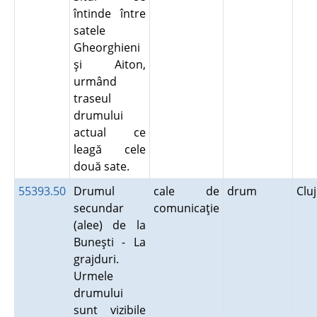
întinde între
satele
Gheorghieni
şi Aiton,
urmând
traseul
drumului
actual ce
leagă cele
două sate.
55393.50
Drumul
cale de
drum
Clu
secundar
comunicaţie
(alee) de la
Buneşti - La
grajduri.
Urmele
drumului
sunt vizibile