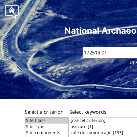
National Archaeo
Unk
Select a criterion
Select keywords