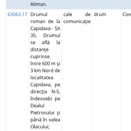
Aliman.
63063.17
Drumul
cale de
drum
Con
roman de la
comunicaţie
Capidava - Sit
35. Drumul
se află la
distanţe
cuprinse
între 600 m şi
3 km Nord de
localitatea
Capidava, pe
direcţia N-S,
îndeosebi pe
Dealul
Pietrosului şi
până în valea
Olacului;