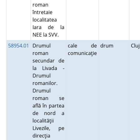
roman
întretaie
localitatea
Iara de la
NEE la SVV.
58954.01
Drumul
cale de
drum
Clu
roman
comunicaţie
secundar de
la Livada -
Drumul
romanilor.
Drumul
roman se
află în partea
de nord a
localităţii
Livezile, pe
direcţia