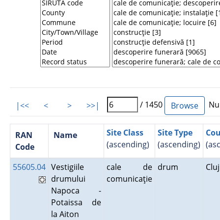
/ 1450
Num
|<<
<
>
>>|
Site Class
Site Type
Cou
RAN
Name
(ascending)
(ascending)
(as
Code
55605.04
Vestigiile
cale de
drum
Clu
drumului
comunicaţie
Napoca -
Potaissa de
la Aiton