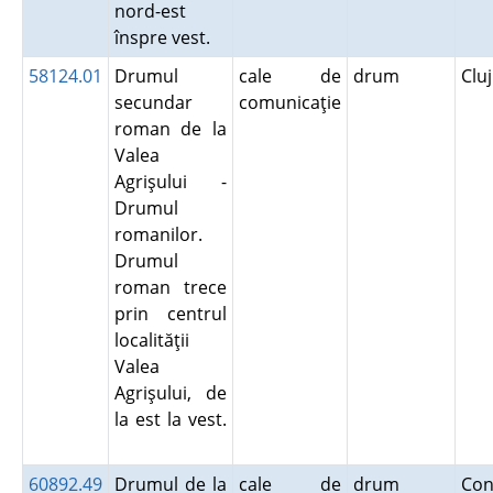
nord-est
înspre vest.
58124.01
Drumul
cale de
drum
Clu
secundar
comunicaţie
roman de la
Valea
Agrişului -
Drumul
romanilor.
Drumul
roman trece
prin centrul
localităţii
Valea
Agrişului, de
la est la vest.
60892.49
Drumul de la
cale de
drum
Con