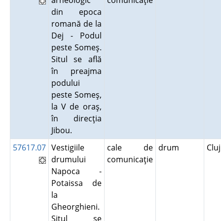
arheologic
comunicaţie
din epoca
romană de la
Dej - Podul
peste Someş.
Situl se află
în preajma
podului
peste Someş,
la V de oraş,
în direcţia
Jibou.
57617.07
Vestigiile
cale de
drum
Clu
drumului
comunicaţie
Napoca -
Potaissa de
la
Gheorghieni.
Situl se