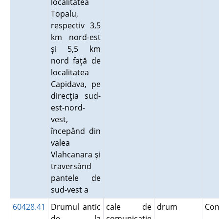
localitatea
Topalu,
respectiv 3,5
km nord-est
şi 5,5 km
nord faţă de
localitatea
Capidava, pe
direcţia sud-
est-nord-
vest,
începând din
valea
Vlahcanara şi
traversând
pantele de
sud-vest a
60428.41
Drumul antic
cale de
drum
Con
de la
comunicaţie