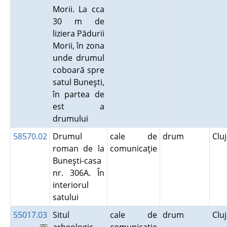
Morii. La cca
30 m de
liziera Pădurii
Morii, în zona
unde drumul
coboară spre
satul Buneşti,
în partea de
est a
drumului
58570.02
Drumul
cale de
drum
Clu
roman de la
comunicaţie
Buneşti-casa
nr. 306A. În
interiorul
satului
55017.03
Situl
cale de
drum
Clu