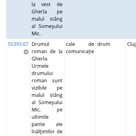
la vest de
Gherla pe
malul stâng
al Someşului
Mic.
55393.07
Drumul
cale de
drum
Clu
roman de la
comunicaţie
Gherla.
Urmele
drumului
roman sunt
vizibile pe
malul stâng
al Someşului
Mic, pe
ultimile
pante ale
înălţimilor de