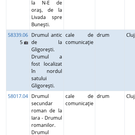
la N-E de
oraş, de la
Livada spre
Buneşti.
58339.06
Drumul antic
cale de
drum
Clu
5
de la
comunicaţie
Gligoreşti.
Drumul a
fost localizat
în nordul
satului
Gligoreşti.
58017.04
Drumul
cale de
drum
Clu
secundar
comunicaţie
roman de la
Iara - Drumul
romanilor.
Drumul