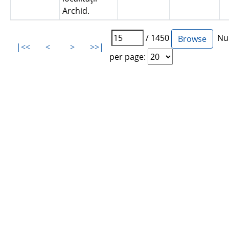
Archid.
/ 1450
Num
|<<
<
>
>>|
per page: