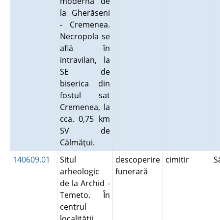
modernă de
la Gherăseni
- Cremenea.
Necropola se
află în
intravilan, la
SE de
biserica din
fostul sat
Cremenea, la
cca. 0,75 km
SV de
Călmăţui.
140609.01
Situl
descoperire
cimitir
S
arheologic
funerară
de la Archid -
Temeto. În
centrul
localităţii