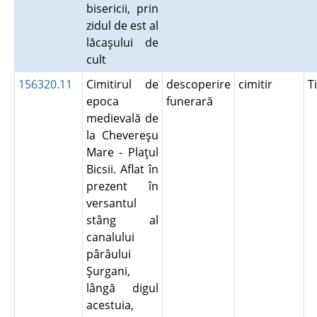
bisericii, prin
zidul de est al
lăcaşului de
cult
156320.11
Cimitirul de
descoperire
cimitir
T
epoca
funerară
medievală de
la Chevereşu
Mare - Plaţul
Bicsii. Aflat în
prezent în
versantul
stâng al
canalului
pârâului
Şurgani,
lângă digul
acestuia,