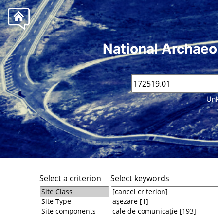
National Archaeo
Unk
Select a criterion
Select keywords