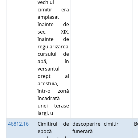
vechiul
cimitir era
amplasat
înainte de
sec. XIX,
înainte de
regularizarea
cursului de
apă, în
versantul
drept al
acestuia,
într-o zonă
încadrată
unei terase
largi, u
46812.16
Cimitirul de
descoperire
cimitir
B
epocă
funerară