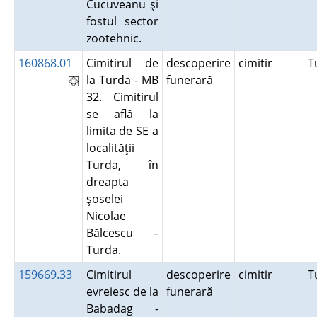
Cucuveanu şi
fostul sector
zootehnic.
160868.01
Cimitirul de
descoperire
cimitir
T
la Turda - MB
funerară
32. Cimitirul
se află la
limita de SE a
localităţii
Turda, în
dreapta
şoselei
Nicolae
Bălcescu –
Turda.
159669.33
Cimitirul
descoperire
cimitir
T
evreiesc de la
funerară
Babadag -