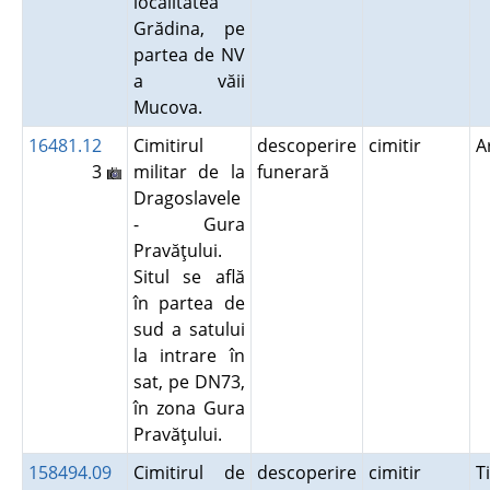
localitatea
Grădina, pe
partea de NV
a văii
Mucova.
16481.12
Cimitirul
descoperire
cimitir
A
3
militar de la
funerară
Dragoslavele
- Gura
Pravăţului.
Situl se află
în partea de
sud a satului
la intrare în
sat, pe DN73,
în zona Gura
Pravăţului.
158494.09
Cimitirul de
descoperire
cimitir
T