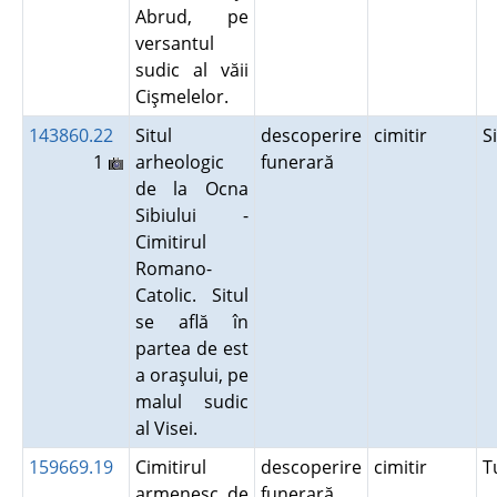
Abrud, pe
versantul
sudic al văii
Cişmelelor.
143860.22
Situl
descoperire
cimitir
S
1
arheologic
funerară
de la Ocna
Sibiului -
Cimitirul
Romano-
Catolic. Situl
se află în
partea de est
a oraşului, pe
malul sudic
al Visei.
159669.19
Cimitirul
descoperire
cimitir
T
armenesc de
funerară