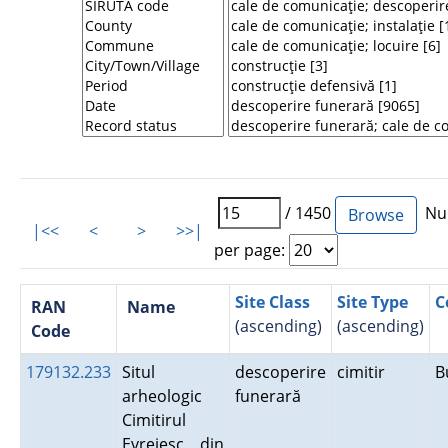
/ 1450
Num
|<<
<
>
>>|
per page:
Site Class
Site Type
C
RAN
Name
(ascending)
(ascending)
Code
179132.233
Situl
descoperire
cimitir
B
arheologic
funerară
Cimitirul
Evreiesc din