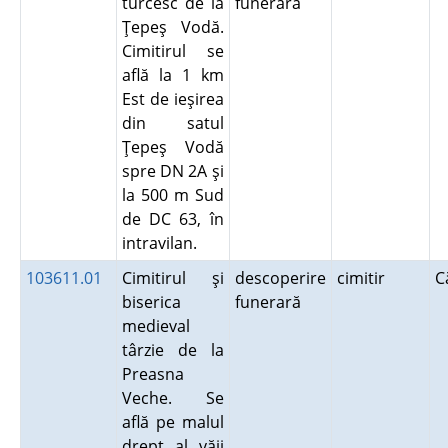
turcesc de la
funerară
Ţepeş Vodă.
Cimitirul se
află la 1 km
Est de ieşirea
din satul
Ţepeş Vodă
spre DN 2A şi
la 500 m Sud
de DC 63, în
intravilan.
103611.01
Cimitirul şi
descoperire
cimitir
C
biserica
funerară
medieval
târzie de la
Preasna
Veche. Se
află pe malul
drept al văii