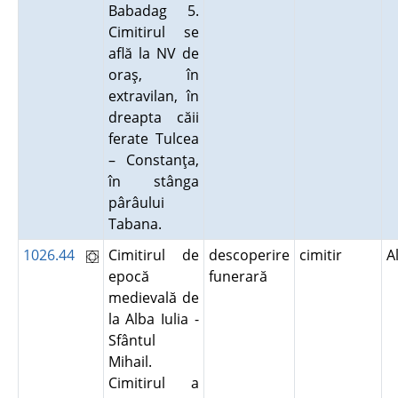
Babadag 5.
Cimitirul se
află la NV de
oraş, în
extravilan, în
dreapta căii
ferate Tulcea
– Constanţa,
în stânga
pârâului
Tabana.
1026.44
Cimitirul de
descoperire
cimitir
A
epocă
funerară
medievală de
la Alba Iulia -
Sfântul
Mihail.
Cimitirul a