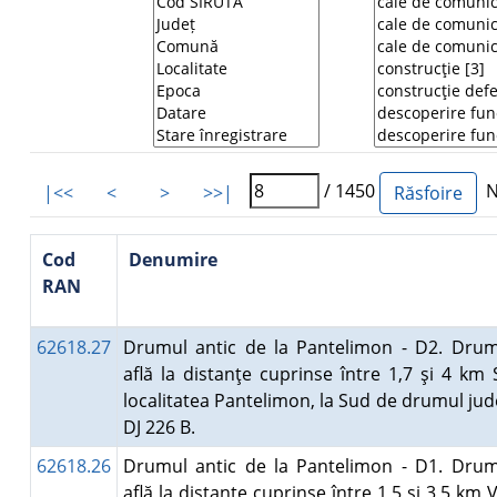
/ 1450
Nu
|<<
<
>
>>|
Cod
Denumire
RAN
62618.27
Drumul antic de la Pantelimon - D2. Drum
află la distanţe cuprinse între 1,7 şi 4 km
localitatea Pantelimon, la Sud de drumul ju
DJ 226 B.
62618.26
Drumul antic de la Pantelimon - D1. Drum
află la distanţe cuprinse între 1,5 şi 3,5 km V