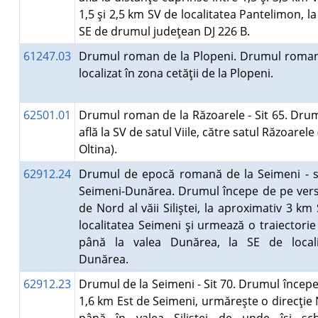
1,5 şi 2,5 km SV de localitatea Pantelimon, la
SE de drumul judeţean DJ 226 B.
61247.03
Drumul roman de la Plopeni. Drumul roman
localizat în zona cetăţii de la Plopeni.
62501.01
Drumul roman de la Răzoarele - Sit 65. Dru
află la SV de satul Viile, către satul Răzoarele
Oltina).
62912.24
Drumul de epocă romană de la Seimeni - s
Seimeni-Dunărea. Drumul începe de pe vers
de Nord al văii Siliştei, la aproximativ 3 km
localitatea Seimeni şi urmează o traiectori
până la valea Dunărea, la SE de locali
Dunărea.
62912.23
Drumul de la Seimeni - Sit 70. Drumul începe
1,6 km Est de Seimeni, urmăreşte o direcţie