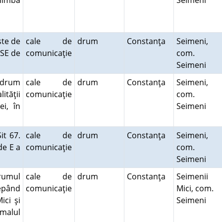
himbă
Seimeni
.
şte de
cale de
drum
Constanţa
Seimeni,
 SE de
comunicaţie
com.
Seimeni
 drum
cale de
drum
Constanţa
Seimeni,
ităţii
comunicaţie
com.
ei, în
Seimeni
t 67.
cale de
drum
Constanţa
Seimeni,
e E a
comunicaţie
com.
Seimeni
rumul
cale de
drum
Constanţa
Seimenii
cepând
comunicaţie
Mici, com.
ici şi
Seimeni
 malul