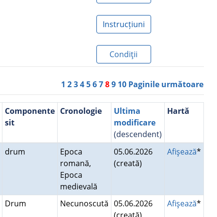
Instrucțiuni
Condiţii
1
2
3
4
5
6
7
8
9
10
Paginile următoare
Componente
Cronologie
Ultima
Hartă
sit
modificare
(descendent)
drum
Epoca
05.06.2026
Afişează
*
romană,
(creată)
Epoca
medievală
Drum
Necunoscută
05.06.2026
Afişează
*
(creată)