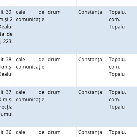
t 39.
cale de
drum
Constanţa
Topalu,
m şi 2
comunicaţie
com.
Dealul
Topalu
ita de
J 223.
t 38.
cale de
drum
Constanţa
Topalu,
 km şi
comunicaţie
com.
Dealul
Topalu
t 37.
cale de
drum
Constanţa
Topalu,
0 m şi
comunicaţie
com.
recţia
Topalu
rumul
t 36.
cale de
drum
Constanţa
Topalu,