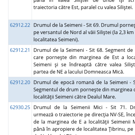
până în valea Siliştei de unde îşi sc
traiectoria către Est, paralel cu valea Siliştei
62912.22
Drumul de la Seimeni - Sit 69. Drumul porne
pe versantul de Nord al văii Siliştei (la 2,3 km
localitatea Seimeni).
62912.21
Drumul de la Seimeni - Sit 68. Segment de
care porneşte din marginea de Est a local
Seimeni şi se îndreaptă către valea Silişt
partea de NE a lacului Domneasca Mică.
62912.20
Drumul de epocă romană de la Seimeni - Si
Segmentul de drum porneşte din marginea d
localităţii Seimeni către Dealul Mare.
62930.25
Drumul de la Seimenii Mici - Sit 71. D
urmează o traiectorie pe direcţia NV-SE, în
de la marginea de E a localităţii Seimenii M
până în apropiere de localitatea Ţibrinu, pe