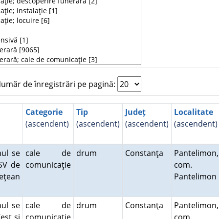
măr de înregistrări pe pagină:
Categorie
Tip
Județ
Localitate
(ascendent)
(ascendent)
(ascendent)
(ascendent)
ul se
cale de
drum
Constanţa
Pantelimon,
 SV de
comunicaţie
com.
deţean
Pantelimon
ul se
cale de
drum
Constanţa
Pantelimon,
est şi
comunicaţie
com.