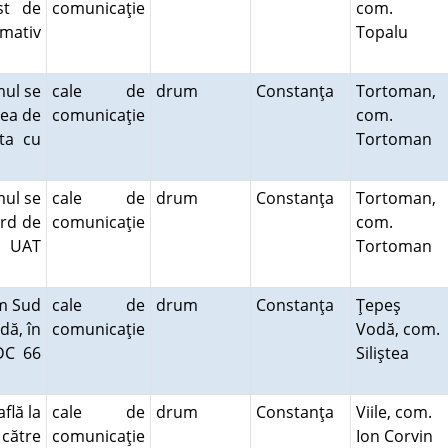
st de
comunicaţie
com.
imativ
Topalu
mul se
cale de
drum
Constanţa
Tortoman,
nea de
comunicaţie
com.
ita cu
Tortoman
mul se
cale de
drum
Constanţa
Tortoman,
ord de
comunicaţie
com.
u UAT
Tortoman
km Sud
cale de
drum
Constanţa
Ţepeş
dă, în
comunicaţie
Vodă, com.
 DC 66
Siliştea
flă la
cale de
drum
Constanţa
Viile, com.
 către
comunicaţie
Ion Corvin