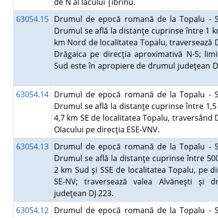
de N al lacului Ţibrinu.
63054.15
Drumul de epocă romană de la Topalu - Si
Drumul se află la distanţe cuprinse între 1 k
km Nord de localitatea Topalu, traversează 
Drăgaica pe direcţia aproximativă N-S; lim
Sud este în apropiere de drumul judeţean D
63054.14
Drumul de epocă romană de la Topalu - Si
Drumul se află la distanţe cuprinse între 1,5
4,7 km SE de localitatea Topalu, traversând 
Olacului pe direcţia ESE-VNV.
63054.13
Drumul de epocă romană de la Topalu - Si
Drumul se află la distanţe cuprinse între 50
2 km Sud şi SSE de localitatea Topalu, pe di
SE-NV; traversează valea Alvăneşti şi d
judeţean DJ 223.
63054.12
Drumul de epocă romană de la Topalu - Si