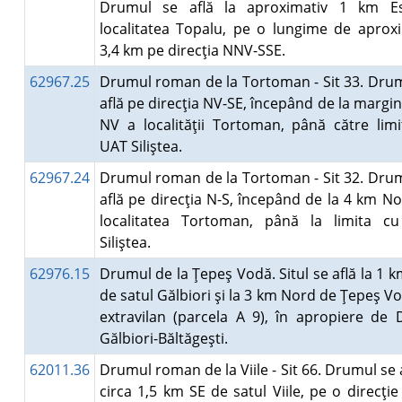
Drumul se află la aproximativ 1 km E
localitatea Topalu, pe o lungime de aprox
3,4 km pe direcţia NNV-SSE.
62967.25
Drumul roman de la Tortoman - Sit 33. Dru
află pe direcţia NV-SE, începând de la margi
NV a localităţii Tortoman, până către lim
UAT Siliştea.
62967.24
Drumul roman de la Tortoman - Sit 32. Dru
află pe direcţia N-S, începând de la 4 km N
localitatea Tortoman, până la limita c
Siliştea.
62976.15
Drumul de la Ţepeş Vodă. Situl se află la 1 
de satul Gălbiori şi la 3 km Nord de Ţepeş Vo
extravilan (parcela A 9), în apropiere de
Gălbiori-Băltăgeşti.
62011.36
Drumul roman de la Viile - Sit 66. Drumul se a
circa 1,5 km SE de satul Viile, pe o direcţie