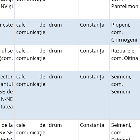
 NV şi
Pantelimon
 este
cale de
drum
Constanţa
Plopeni,
comunicaţie
com.
Chirnogeni
mul se
cale de
drum
Constanţa
Răzoarele,
 (com.
comunicaţie
com. Oltina
ector
cale de
drum
Constanţa
Seimeni,
antul
comunicaţie
com.
 SE de
Seimeni
e N-NE
tatea
 de la
cale de
drum
Constanţa
Seimeni,
 NV-SE
comunicaţie
com.