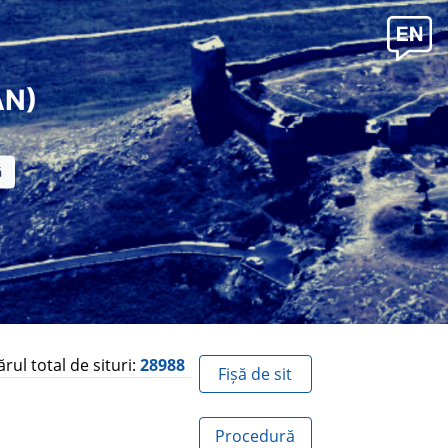
AN)
ul total de situri:
28988
Fișă de sit
Procedură