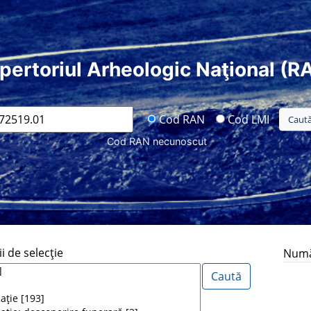
pertoriul Arheologic Naţional (R
Cod RAN
Cod LMI
Cod RAN necunoscut
i de selecţie
Număr