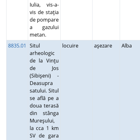
Iulia, vis-a-
vis de staţia
de pompare
a gazului
metan.
8835.01
Situl
locuire
aşezare
Alba
arheologic
de la Vinţu
de Jos
(Sibişeni) -
Deasupra
satului. Situl
se află pe a
doua terasă
din stânga
Mureşului,
la cca 1 km
SV de gara