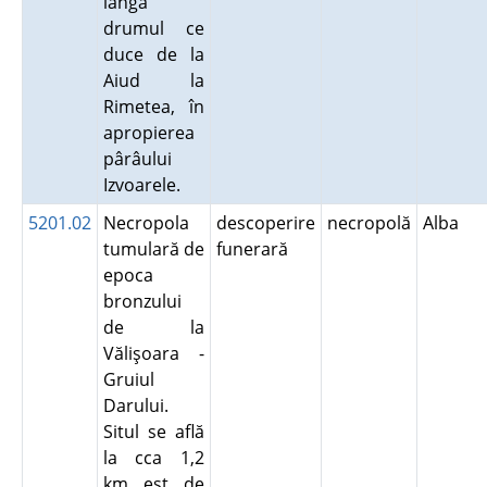
lângă
drumul ce
duce de la
Aiud la
Rimetea, în
apropierea
pârâului
Izvoarele.
5201.02
Necropola
descoperire
necropolă
Alba
tumulară de
funerară
epoca
bronzului
de la
Vălişoara -
Gruiul
Darului.
Situl se află
la cca 1,2
km est de