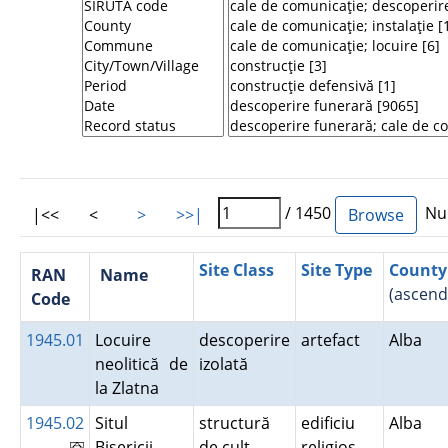
/ 1450
Num
|<<
<
>
>>|
Site Class
Site Type
County
RAN
Name
(ascend
Code
1945.01
Locuire
descoperire
artefact
Alba
neolitică de
izolată
la Zlatna
1945.02
Situl
structură
edificiu
Alba
Bisericii
de cult
religios