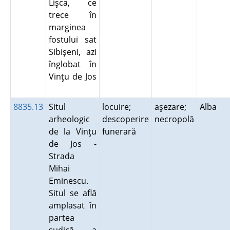
Lişca, ce
trece în
marginea
fostului sat
Sibişeni, azi
înglobat în
Vinţu de Jos
8835.13
Situl
locuire;
aşezare;
Alba
arheologic
descoperire
necropolă
de la Vinţu
funerară
de Jos -
Strada
Mihai
Eminescu.
Situl se află
amplasat în
partea