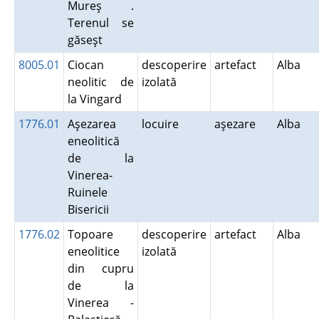
Mureş .
Terenul se
găseşt
8005.01
Ciocan
descoperire
artefact
Alba
neolitic de
izolată
la Vingard
1776.01
Aşezarea
locuire
aşezare
Alba
eneolitică
de la
Vinerea-
Ruinele
Bisericii
1776.02
Topoare
descoperire
artefact
Alba
eneolitice
izolată
din cupru
de la
Vinerea -