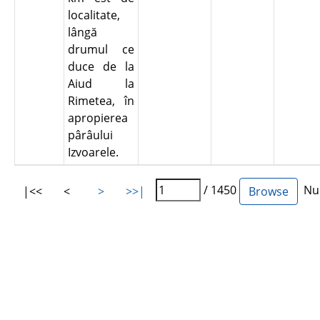
localitate,
lângă
drumul ce
duce de la
Aiud la
Rimetea, în
apropierea
pârâului
Izvoarele.
/ 1450
Num
|<<
<
>
>>|