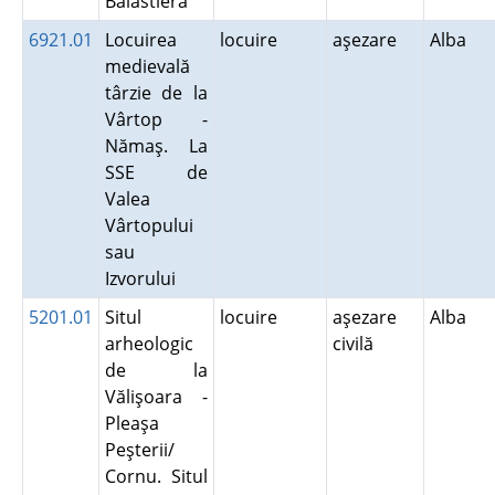
Balastieră
6921.01
Locuirea
locuire
aşezare
Alba
medievală
târzie de la
Vârtop -
Nămaş. La
SSE de
Valea
Vârtopului
sau
Izvorului
5201.01
Situl
locuire
aşezare
Alba
arheologic
civilă
de la
Vălişoara -
Pleaşa
Peşterii/
Cornu. Situl