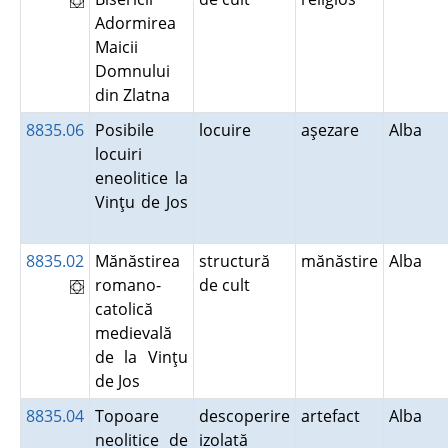
Adormirea
Maicii
Domnului
din Zlatna
8835.06
Posibile
locuire
aşezare
Alba
locuiri
eneolitice la
Vinţu de Jos
8835.02
Mănăstirea
structură
mănăstire
Alba
romano-
de cult
catolică
medievală
de la Vinţu
de Jos
8835.04
Topoare
descoperire
artefact
Alba
neolitice de
izolată