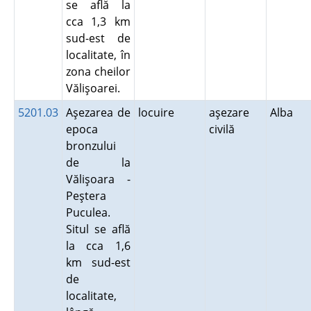
se află la
cca 1,3 km
sud-est de
localitate, în
zona cheilor
Vălişoarei.
5201.03
Aşezarea de
locuire
aşezare
Alba
epoca
civilă
bronzului
de la
Vălişoara -
Peştera
Puculea.
Situl se află
la cca 1,6
km sud-est
de
localitate,