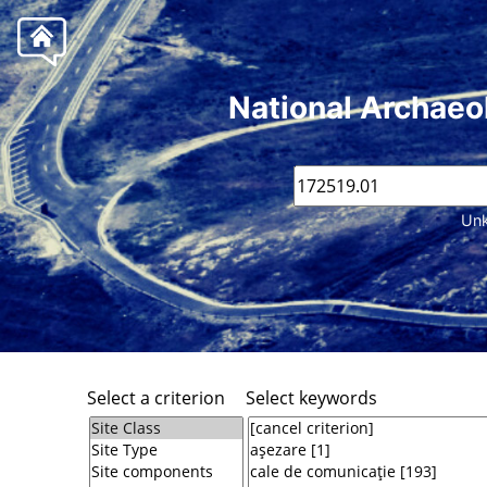
National Archaeo
Unk
Select a criterion
Select keywords