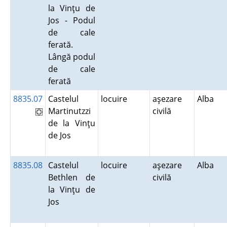
la Vinţu de
Jos - Podul
de cale
ferată.
Lângă podul
de cale
ferată
8835.07
Castelul
locuire
aşezare
Alba
Martinutzzi
civilă
de la Vinţu
de Jos
8835.08
Castelul
locuire
aşezare
Alba
Bethlen de
civilă
la Vinţu de
Jos