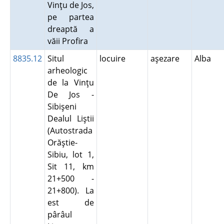
Vinţu de Jos,
pe partea
dreaptă a
văii Profira
8835.12
Situl
locuire
aşezare
Alba
arheologic
de la Vinţu
De Jos -
Sibişeni
Dealul Liştii
(Autostrada
Orăştie-
Sibiu, lot 1,
Sit 11, km
21+500 -
21+800). La
est de
pârâul