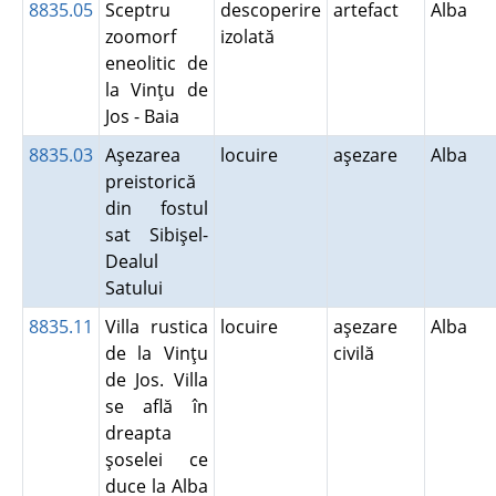
8835.05
Sceptru
descoperire
artefact
Alba
zoomorf
izolată
eneolitic de
la Vinţu de
Jos - Baia
8835.03
Aşezarea
locuire
aşezare
Alba
preistorică
din fostul
sat Sibişel-
Dealul
Satului
8835.11
Villa rustica
locuire
aşezare
Alba
de la Vinţu
civilă
de Jos. Villa
se află în
dreapta
şoselei ce
duce la Alba