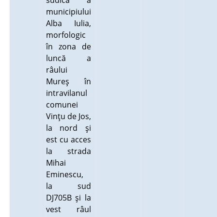
sudică a
municipiului
Alba Iulia,
morfologic
în zona de
luncă a
râului
Mureş în
intravilanul
comunei
Vinţu de Jos,
la nord şi
est cu acces
la strada
Mihai
Eminescu,
la sud
DJ705B şi la
vest râul