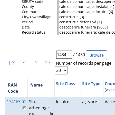
/ 1450
|<<
<
>
>>|
Number of records per page:
Site Class
Site Type
Coun
RAN
Name
(asce
Code
174165.01
Situl
locuire
aşezare
Vâlc
arheologic
de la