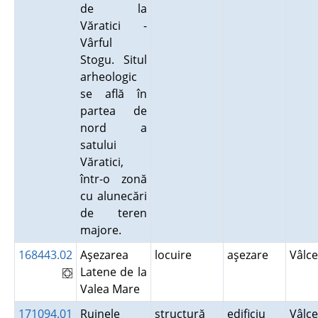
de la
Văratici -
Vârful
Stogu. Situl
arheologic
se află în
partea de
nord a
satului
Văratici,
într-o zonă
cu alunecări
de teren
majore.
168443.02
Aşezarea
locuire
aşezare
Vâlc
Latene de la
Valea Mare
171094.01
Ruinele
structură
edificiu
Vâlc