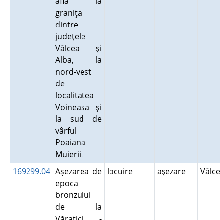
află la
graniţa
dintre
judeţele
Vâlcea şi
Alba, la
nord-vest
de
localitatea
Voineasa şi
la sud de
vârful
Poaiana
Muierii.
169299.04
Aşezarea de
locuire
aşezare
Vâlc
epoca
bronzului
de la
Văratici -