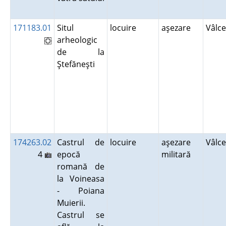
171183.01
Situl
locuire
aşezare
Vâlc
arheologic
de la
Ştefăneşti
174263.02
Castrul de
locuire
aşezare
Vâlc
4
epocă
militară
romană de
la Voineasa
- Poiana
Muierii.
Castrul se