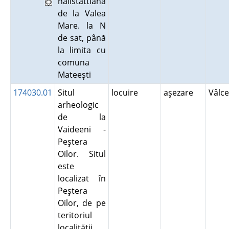
hallstattiană
de la Valea
Mare. la N
de sat, până
la limita cu
comuna
Mateeşti
174030.01
Situl
locuire
aşezare
Vâlc
arheologic
de la
Vaideeni -
Peştera
Oilor. Situl
este
localizat în
Peştera
Oilor, de pe
teritoriul
localităţii