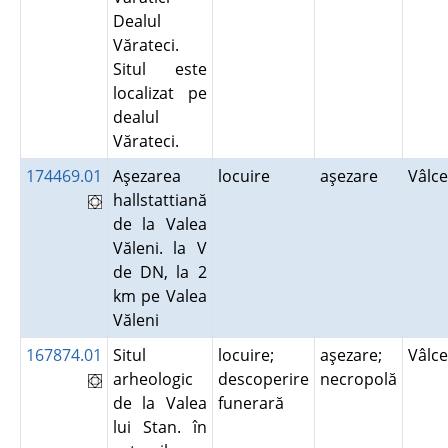
Dealul
Vărateci.
Situl este
localizat pe
dealul
Vărateci.
174469.01
Aşezarea
locuire
aşezare
Vâlc
hallstattiană
de la Valea
Văleni. la V
de DN, la 2
km pe Valea
Văleni
167874.01
Situl
locuire;
aşezare;
Vâlc
arheologic
descoperire
necropolă
de la Valea
funerară
lui Stan. în