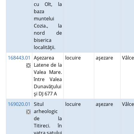
cu Olt, la
baza
muntelui
Cozia., la
nord de
biserica
localităţii.
168443.01
Aşezarea
locuire
aşezare
Vâlc
Latene de la
Valea Mare.
între Valea
Dunavăţului
şi DJ 677 A
169020.01
Situl
locuire
aşezare
Vâlc
arheologic
de la
Titireci. în
vatra satului