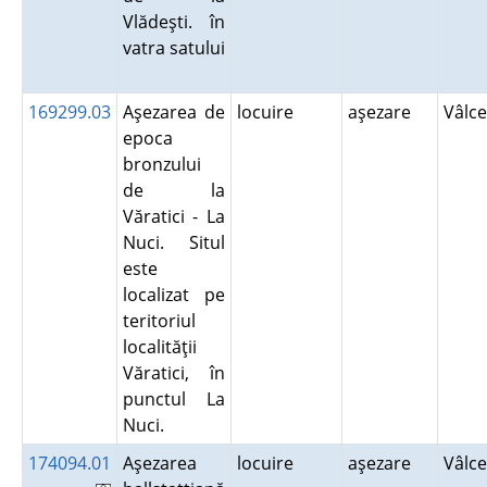
Vlădeşti. în
vatra satului
169299.03
Aşezarea de
locuire
aşezare
Vâlc
epoca
bronzului
de la
Văratici - La
Nuci. Situl
este
localizat pe
teritoriul
localităţii
Văratici, în
punctul La
Nuci.
174094.01
Aşezarea
locuire
aşezare
Vâlc