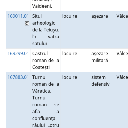
Vaideeni.
169011.01
Situl
locuire
aşezare
Vâlc
arheologic
de la Teiuşu.
în vatra
satului
169299.01
Castrul
locuire
aşezare
Vâlc
roman de la
militară
Costeşti
167883.01
Turnul
locuire
sistem
Vâlc
roman de la
defensiv
Văratica.
Turnul
roman se
află la
confluenţa
râului Lotru