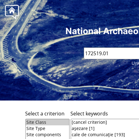
National Archaeo
Unk
Select a criterion
Select keywords