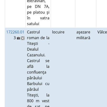
extravilan,
pe DN 7A,
pe platou şi
în vatra
satului
172260.01
Castrul
locuire
aşezare
Vâlc
3
roman de la
militară
Titeşti -
Dealul
Cazanului.
Castrul se
află la
confluenţa
pârâului
Barbului cu
pârâul
Titeşti, la
800 m vest
de sat, pe