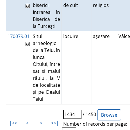
bisericii
de cult
religios
Intrarea în
Biserică de
la Turceşti
170079.01
Situl
locuire
aşezare
Vâlc
arheologic
de la Teiu. în
lunca
Oltului, între
sat şi malul
râului, la V
de localitate
şi pe Dealul
Teiul
/ 1450
|<<
<
>
>>|
Number of records per page: