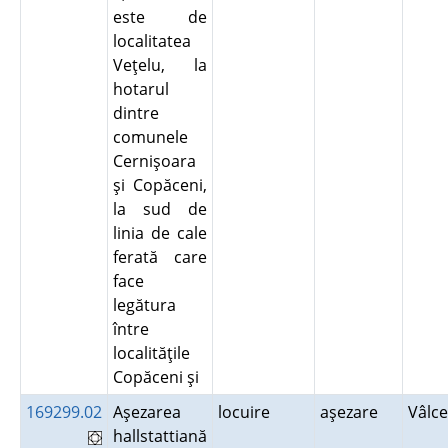
este de
localitatea
Veţelu, la
hotarul
dintre
comunele
Cernişoara
şi Copăceni,
la sud de
linia de cale
ferată care
face
legătura
între
localităţile
Copăceni şi
169299.02
Aşezarea
locuire
aşezare
Vâlc
hallstattiană