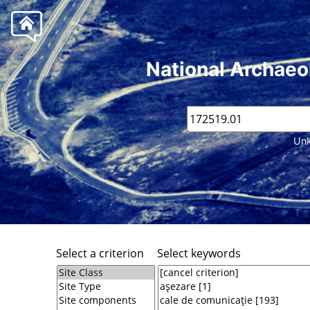
National Archaeo
Unk
Select a criterion
Select keywords