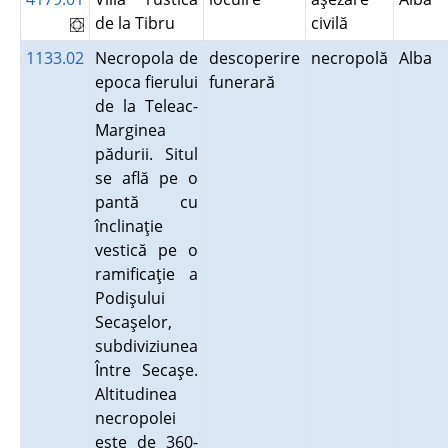
de la Tibru
civilă
1133.02
Necropola de
descoperire
necropolă
Alba
epoca fierului
funerară
de la Teleac-
Marginea
pădurii. Situl
se află pe o
pantă cu
înclinaţie
vestică pe o
ramificaţie a
Podişului
Secaşelor,
subdiviziunea
Între Secaşe.
Altitudinea
necropolei
este de 360-