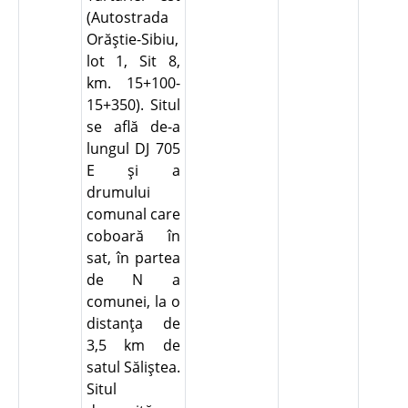
(Autostrada
Orăştie-Sibiu,
lot 1, Sit 8,
km. 15+100-
15+350). Situl
se află de-a
lungul DJ 705
E şi a
drumului
comunal care
coboară în
sat, în partea
de N a
comunei, la o
distanţa de
3,5 km de
satul Săliştea.
Situl