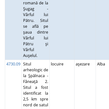
romană de la
Şugag -
Vârful lui
Pătru. Situl
se află pe
şaua dintre
Vârful lui
Pătru şi
Vârful
Auşelul.
4730.09
Situl
locuire
aşezare
Alba
arheologic de
la Şpălnaca -
Fâneaţă 2.
Situl a fost
identificat la
2,5 km spre
nord de satul