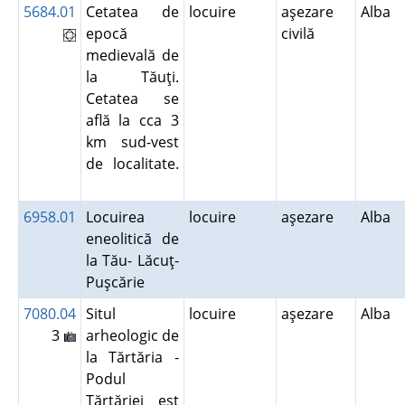
5684.01
Cetatea de
locuire
aşezare
Alba
epocă
civilă
medievală de
la Tăuţi.
Cetatea se
află la cca 3
km sud-vest
de localitate.
6958.01
Locuirea
locuire
aşezare
Alba
eneolitică de
la Tău- Lăcuţ-
Puşcărie
7080.04
Situl
locuire
aşezare
Alba
3
arheologic de
la Tărtăria -
Podul
Tărtăriei est