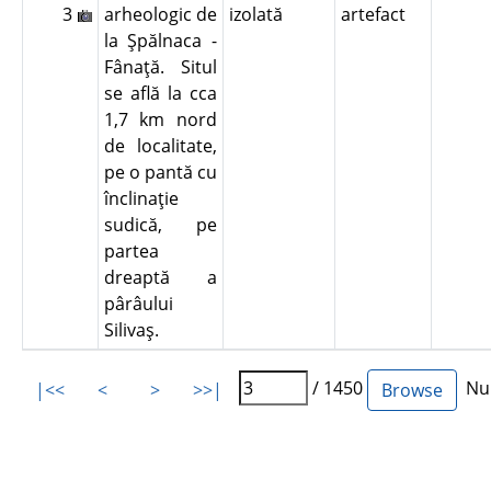
3
arheologic de
izolată
artefact
la Şpălnaca -
Fânaţă. Situl
se află la cca
1,7 km nord
de localitate,
pe o pantă cu
înclinaţie
sudică, pe
partea
dreaptă a
pârâului
Silivaş.
/ 1450
Num
|<<
<
>
>>|