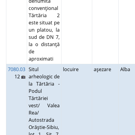
denumită
convenţional
Tărtăria 2
este situat pe
un platou, la
sud de DN 7,
la o distanţă
de
aproximati
7080.03
Situl
locuire
aşezare
Alba
12
arheologic de
la Tărtăria -
Podul
Tărtăriei
vest/ Valea
Rea/
Autostrada
Orăştie-Sibiu,
lot 1, Sit 7,