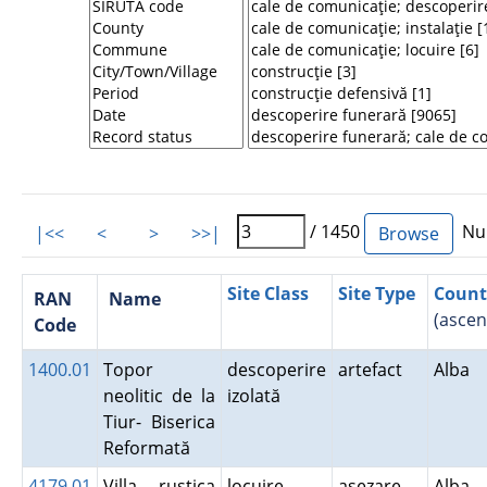
/ 1450
Num
|<<
<
>
>>|
Site Class
Site Type
Count
RAN
Name
(ascen
Code
1400.01
Topor
descoperire
artefact
Alba
neolitic de la
izolată
Tiur- Biserica
Reformată
4179.01
Villa rustica
locuire
aşezare
Alba