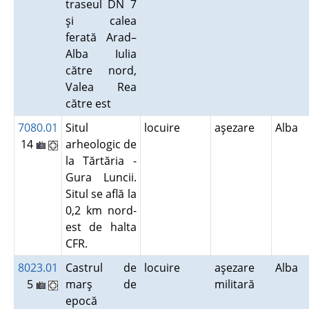
traseul DN 7
şi calea
ferată Arad–
Alba Iulia
către nord,
Valea Rea
către est
7080.01
Situl
locuire
aşezare
Alba
14
arheologic de
la Tărtăria -
Gura Luncii.
Situl se află la
0,2 km nord-
est de halta
CFR.
8023.01
Castrul de
locuire
aşezare
Alba
5
marş de
militară
epocă