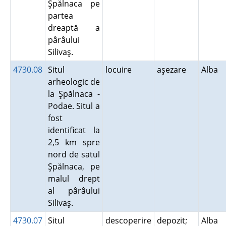
Şpălnaca pe
partea
dreaptă a
pârâului
Silivaş.
4730.08
Situl
locuire
aşezare
Alba
arheologic de
la Şpălnaca -
Podae. Situl a
fost
identificat la
2,5 km spre
nord de satul
Şpălnaca, pe
malul drept
al pârâului
Silivaş.
4730.07
Situl
descoperire
depozit;
Alba