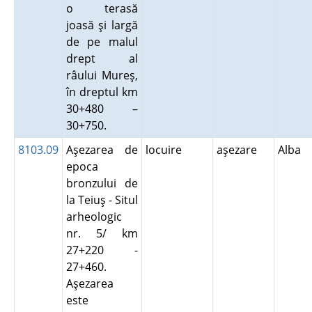
o terasă
joasă şi largă
de pe malul
drept al
râului Mureş,
în dreptul km
30+480 –
30+750.
8103.09
Aşezarea de
locuire
aşezare
Alba
epoca
bronzului de
la Teiuş - Situl
arheologic
nr. 5/ km
27+220 -
27+460.
Aşezarea
este