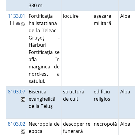
380 m.
1133.01
Fortificaţia
locuire
aşezare
Alba
11
hallstattiană
militară
de la Teleac -
Gruşeţ -
Hârburi.
Fortificaţia se
află în
marginea de
nord-est a
satului.
8103.07
Biserica
structură
edificiu
Alba
evanghelică
de cult
religios
de la Teiuş
8103.02
Necropola de
descoperire
necropolă
Alba
epoca
funerară