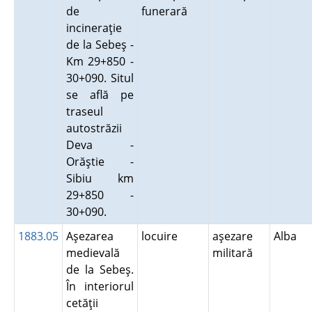
de
funerară
incineraţie
de la Sebeş -
Km 29+850 -
30+090. Situl
se află pe
traseul
autostrăzii
Deva -
Orăştie -
Sibiu km
29+850 -
30+090.
1883.05
Aşezarea
locuire
aşezare
Alba
medievală
militară
de la Sebeş.
În interiorul
cetăţii