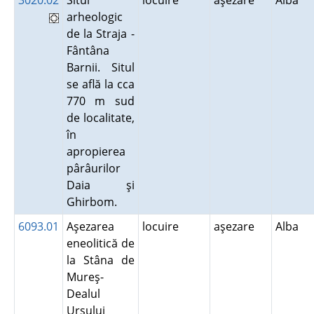
3020.02
Situl
locuire
aşezare
Alba
arheologic
de la Straja -
Fântâna
Barnii. Situl
se află la cca
770 m sud
de localitate,
în
apropierea
pârâurilor
Daia şi
Ghirbom.
6093.01
Aşezarea
locuire
aşezare
Alba
eneolitică de
la Stâna de
Mureş-
Dealul
Ursului